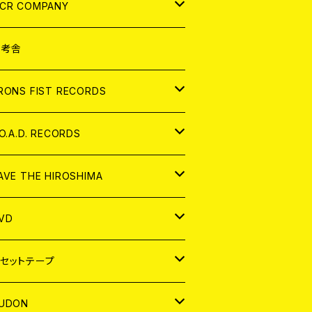
NALOG
D
CR COMPANY
NALOG
D
想考舎
パレル
RONS FIST RECORDS
NALOG
D
.O.A.D. RECORDS
NALOG
D
AVE THE HIROSHIMA
NALOG
パレル
VD
ADGE
APAN
セットテープ
ORLD
APAN
UDON