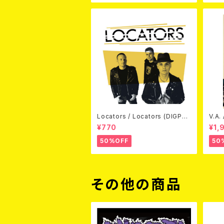
Locators / Locators (DIGPAC
V.A.
K CD)
(DV
¥770
¥1,
50%OFF
50
その他の商品