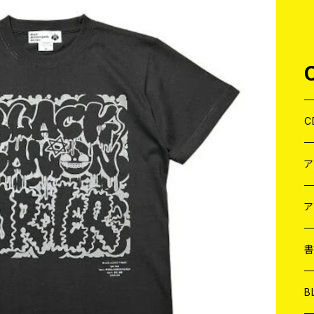
C
J
W
J
ア
７
W
J
L
7
T-
W
M
B