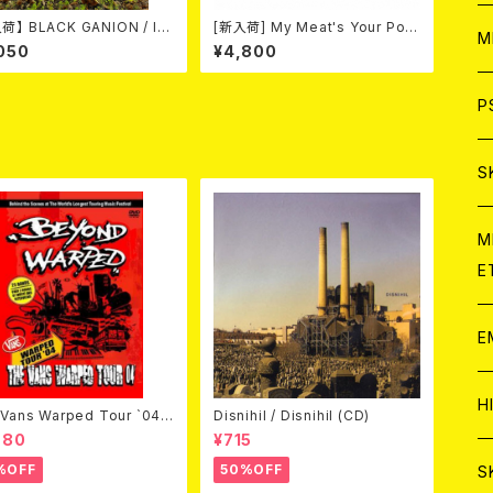
荷】 BLACK GANION / IR
[新入荷] My Meat's Your Pois
ア
W
M
MANDARA L/S T-SHIRT
on -あんたにゃ毒でもオイラにゃ
050
¥4,800
ITE BODY X RED PRINT)
薬- / BLACK T-shirt (XXL & X
XXL)
C
ア
J
P
C
C
W
J
S
A
C
C
W
J
M
E
A
A
C
C
W
J
E
A
A
C
C
W
J
H
Vans Warped Tour `04
Disnihil / Disnihil (CD)
A
ond Warped (国内盤DVD)
980
¥715
A
A
C
W
J
%OFF
50%OFF
S