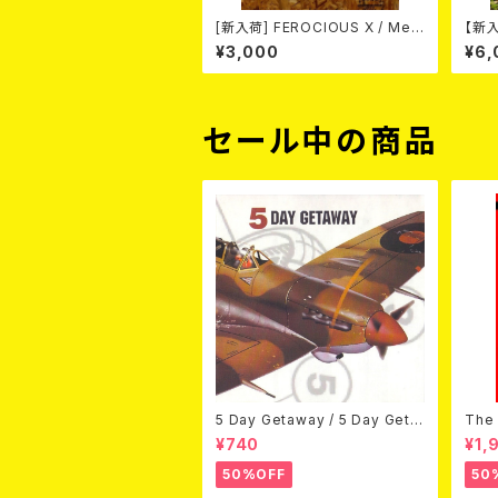
[新入荷] FEROCIOUS X / Med
【新入
Vilken Rätt (T-shirt/BLACK/
ON 
¥3,000
¥6,
Size:L)
(WH
セール中の商品
5 Day Getaway / 5 Day Geta
The 
way (CDEP)
Bey
¥740
¥1,
50%OFF
50