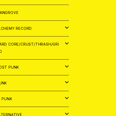
ORLD
パレル
ANGROVE
ATCH
LCHEMY RECORD
アナログ
D
ARD CORE/CRUST/THRASH/GRI
D
IGITAL CONTENTS
NALOG
APAN
OST PUNK
D
ORLD
D
UNK
NALOG
D
APAN
NALOG
APAN
i PUNK
ASSETTE TAPE
NALOG
ORLD
APAN
D
ORLD
APAN
LTERNATIVE