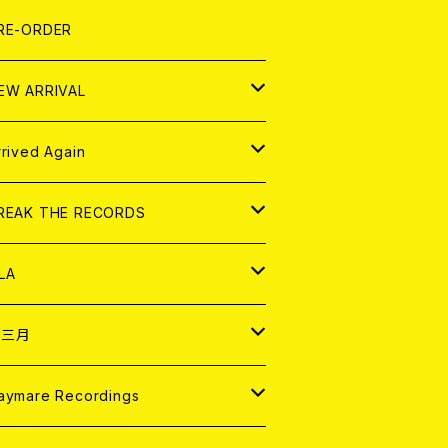
LEXI
P
OOD
shirt
OLLOCKS
真集 (PHOTOBOOK)
D
RE-ORDER
0インチ
の他
OOD
L ZINE
アナログ
EW ARRIVAL
の他
OLL MAGAZINE (USED)
パレル
D
rrived Again
書籍
アナログ
D
REAK THE RECORDS
IGITAL CONTENTS
アナログ
D
LA
NALOG
D
十三月
パレル
NALOG
D
aymare Recordings