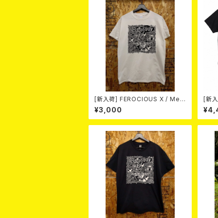
[新入荷] FEROCIOUS X / Med
[新入荷
Vilken Rätt (T-shirt/WHITE /
on
¥3,000
¥4,
Size:L)
薬- /