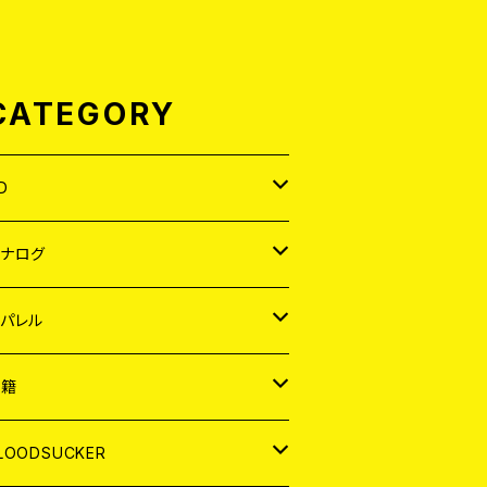
CATEGORY
D
APAN
アナログ
ORLD
APAN
パレル
EP
ORLD
APAN
書籍
P
EP
shirt
ORLD
AGAZINE
LOODSUCKER