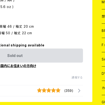
M / NR )
A
C
M
5.6 oz )
A
C
 肩幅 46 / 袖丈 20 cm
ア
B
肩幅 50 / 袖丈 22 cm
A
C
F
tional shipping available
Sold out
A
C
S
本国内にお住まいの方向け
A
ア
D
通報する
B
J
カ
(359)
W
J
G