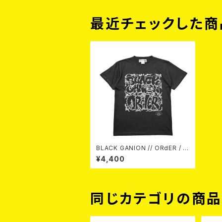
最近チェックした商
BLACK GANION // ORdER / S
plit TEE (SUMI) T-shirt
¥4,400
同じカテゴリの商