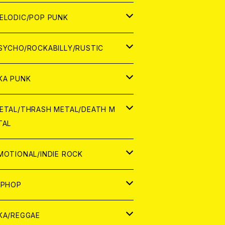
ナログ
ORLD
ELODIC/POP PUNK
D
ナログ
APAN
SYCHO/ROCKABILLY/RUSTIC
D
D
ORLD
APAN
KA PUNK
NALOG
D
D
ORLD
APAN
ETAL/THRASH METAL/DEATH M
TAL
NALOG
NALOG
D
D
ORLD
APAN
MOTIONAL/INDIE ROCK
NALOG
NALOG
D
D
ORLD
APAN
IPHOP
NALOG
NALOG
NALOG
D
ORLD
APAN
KA/REGGAE