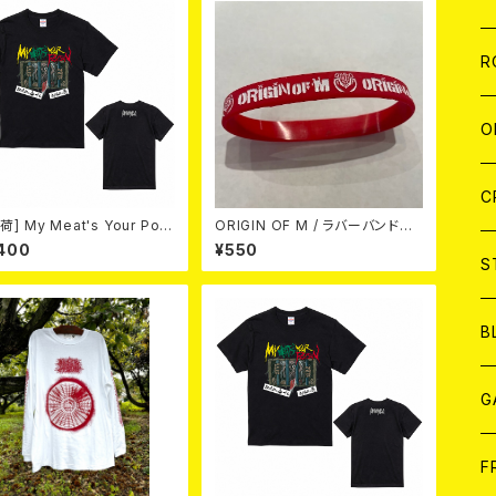
W
A
C
C
W
J
R
A
A
C
C
W
J
O
A
A
C
C
W
J
C
] My Meat's Your Pois
ORIGIN OF M / ラバーバンド
 -あんたにゃ毒でもオイラにゃ
RED/WHITE
400
¥550
A
A
 BLACK T-shirt (S～XL)
C
C
W
S
A
A
C
B
A
G
J
F