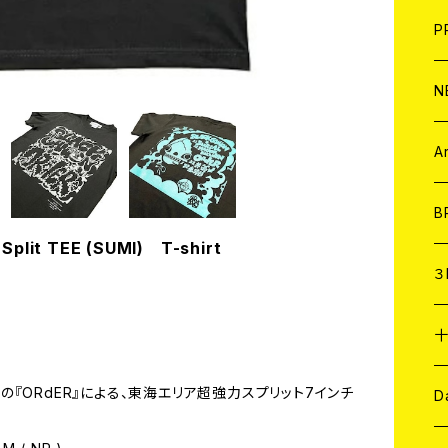
F
L
H
T-
B
写
C
P
1
そ
H
E
N
そ
D
ア
C
A
C
B
Split TEE (SUMI) T-shirt
D
C
３
A
C
豊田の『ORdER』による、東海エリア超強力スプリット7インチ
ア
A
C
D