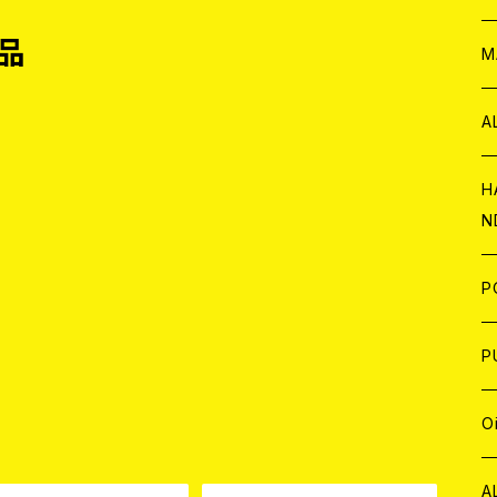
品
W
ア
M
P
A
C
H
N
D
A
J
P
C
W
C
P
A
C
J
A
J
O
品
C
A
W
J
C
W
J
A