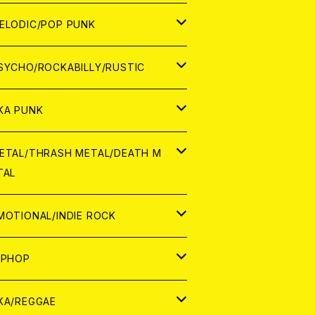
ナログ
ORLD
ELODIC/POP PUNK
D
ナログ
APAN
SYCHO/ROCKABILLY/RUSTIC
D
D
ORLD
APAN
KA PUNK
NALOG
D
D
ORLD
APAN
ETAL/THRASH METAL/DEATH M
TAL
NALOG
NALOG
D
D
ORLD
APAN
MOTIONAL/INDIE ROCK
NALOG
NALOG
D
D
ORLD
APAN
IPHOP
NALOG
NALOG
NALOG
D
ORLD
APAN
KA/REGGAE