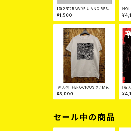
【新入荷】RAW//F.U.//NO REST
HOL
/ 3way split EP ハード ラック
YOU
¥1,500
¥4,
ダンス (CD)
RL B
[新入荷] FEROCIOUS X / Med
[新入
Vilken Rätt (T-shirt/WHITE /
/ 奇
¥3,000
¥4,
Size:L)
セール中の商品