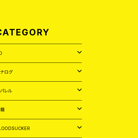
CATEGORY
D
APAN
アナログ
ORLD
APAN
パレル
EP
ORLD
APAN
書籍
P
EP
shirt
ORLD
AGAZINE
LOODSUCKER