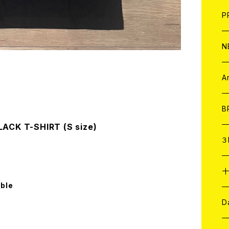
F
L
H
T-
B
写
C
P
1
そ
H
E
N
そ
D
ア
C
A
C
B
ACK T-SHIRT (S size)
D
C
３
A
C
able
ア
A
C
D