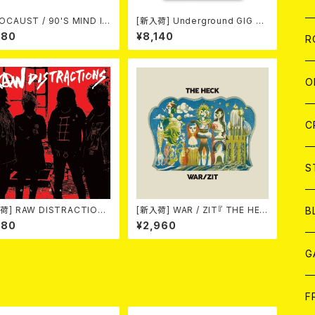
OCAUST / 90'S MIND IN
[新入荷] Underground GIG To
R MINDS (※LTD.150 SWI
kyo 1978 – 1987 Action Port
W
A
180
¥8,140
C
C
W
J
R
LUE VINYL)
rait by Gin SATOH【通常限定
版】
A
A
C
C
W
J
O
A
A
C
C
W
J
C
A
A
C
C
W
S
A
A
C
B
荷] RAW DISTRACTIONS
[新入荷] WAR / ZIT『 THE HEC
しく燃える (LP)
K( 12") 』
180
¥2,960
A
G
J
F