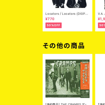
Locators / Locators (DIGPAC
V.A.
K CD)
(DV
¥770
¥1,
50%OFF
50
その他の商品
[予約商品] THE CRAMPS ザ・ク
【予約