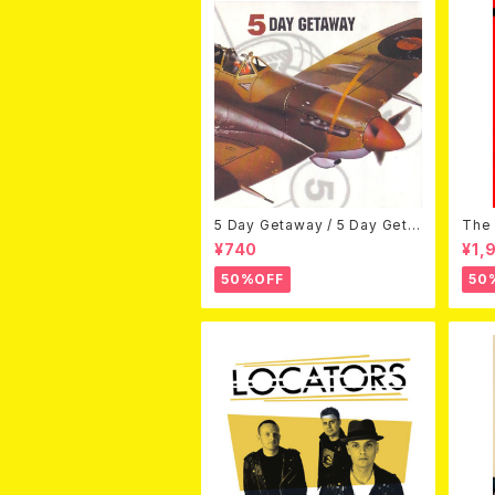
5 Day Getaway / 5 Day Geta
The 
way (CDEP)
Bey
¥740
¥1,
50%OFF
50