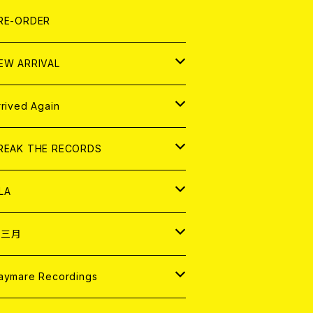
LEXI
P
OOD
shirt
OLLOCKS
真集 (PHOTOBOOK)
D
RE-ORDER
0インチ
の他
OOD
L ZINE
アナログ
EW ARRIVAL
の他
OLL MAGAZINE (USED)
パレル
D
rrived Again
書籍
アナログ
D
REAK THE RECORDS
IGITAL CONTENTS
アナログ
D
LA
NALOG
D
十三月
パレル
NALOG
D
aymare Recordings