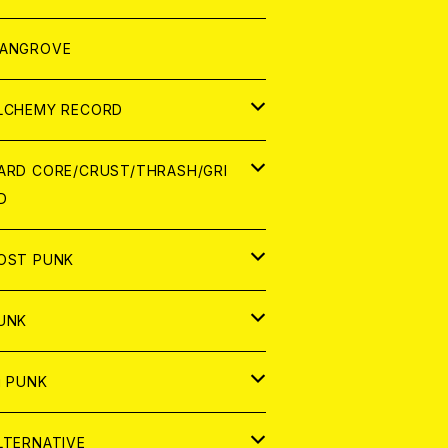
ORLD
パレル
ANGROVE
ATCH
LCHEMY RECORD
アナログ
D
ARD CORE/CRUST/THRASH/GRI
D
IGITAL CONTENTS
NALOG
APAN
OST PUNK
D
ORLD
D
UNK
NALOG
D
APAN
NALOG
APAN
i PUNK
ASSETTE TAPE
NALOG
ORLD
APAN
D
ORLD
APAN
LTERNATIVE