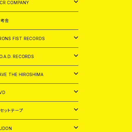
NALOG
D
CR COMPANY
NALOG
D
想考舎
パレル
RONS FIST RECORDS
NALOG
D
.O.A.D. RECORDS
NALOG
D
AVE THE HIROSHIMA
NALOG
パレル
VD
ADGE
APAN
セットテープ
ORLD
APAN
UDON