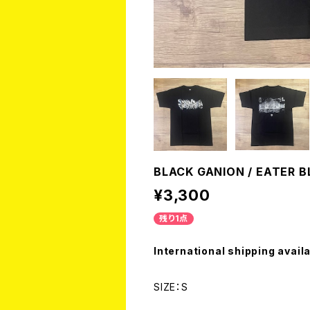
BLACK GANION / EATER BL
¥3,300
残り1点
International shipping avail
SIZE：S