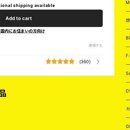
A
C
M
tional shipping available
Add to cart
A
C
本国内にお住まいの方向け
ア
B
通報する
A
C
F
(360)
A
C
S
A
ア
D
品
B
J
カ
W
J
G