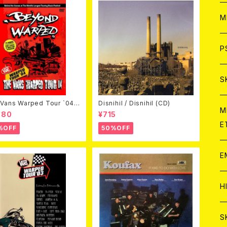
ア
W
M
C
ア
J
P
C
C
W
J
S
Vans Warped Tour `04
Disnihil / Disnihil (CD)
A
C
C
W
J
M
ond Warped (国内盤DVD)
980
¥715
E
%OFF
50%OFF
A
A
C
C
W
J
E
A
A
C
C
W
J
H
A
A
A
C
W
J
S