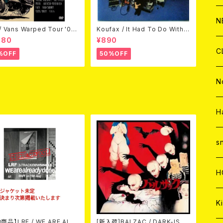
C
A
C
C
W
J
N
 / Vans Warped Tour '03
Koufax / It Had To Do With L
D)
ove (CD)
980
¥890
A
A
C
C
W
J
C
%OFF
50%OFF
A
A
C
C
W
J
N
A
A
C
C
W
J
H
A
A
C
C
W
s
A
A
C
H
A
Ki
商品】LRF / WE ARE ALR
[新入荷]BALZAC / DARK-ISM