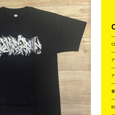
C
J
W
J
ア
７
W
J
L
7
T-
W
M
B