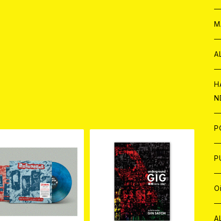
W
ア
M
P
A
C
H
N
品
D
A
J
P
C
W
C
P
A
C
J
A
J
O
C
A
W
J
C
W
J
A