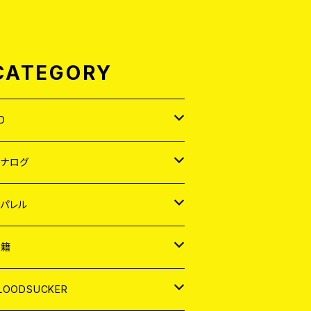
CATEGORY
D
APAN
アナログ
ORLD
APAN
パレル
EP
ORLD
APAN
書籍
P
EP
shirt
ORLD
AGAZINE
LOODSUCKER