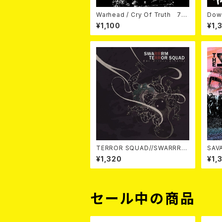
Warhead / Cry Of Truth 7E
Dow
P
EP
¥1,100
¥1,
TERROR SQUAD//SWARRRM
SAV
/ The Fierce Trinity 7EP
¥1,320
¥1,
セール中の商品