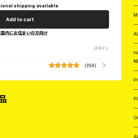
tional shipping available
W
ア
M
Add to cart
本国内にお住まいの方向け
P
A
通報する
C
H
N
(359)
D
A
J
P
品
C
W
C
P
A
C
J
A
J
O
C
A
W
J
C
W
J
A