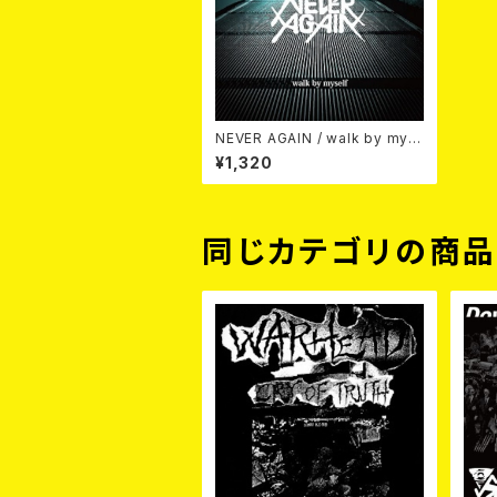
NEVER AGAIN / walk by mys
elf 7EP
¥1,320
同じカテゴリの商