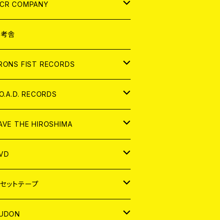
NALOG
D
CR COMPANY
NALOG
D
想考舎
パレル
RONS FIST RECORDS
NALOG
D
.O.A.D. RECORDS
NALOG
D
AVE THE HIROSHIMA
NALOG
パレル
VD
ADGE
APAN
セットテープ
ORLD
APAN
UDON