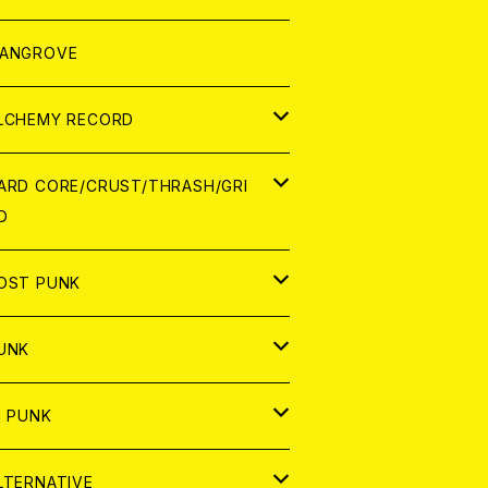
ORLD
パレル
ANGROVE
ATCH
LCHEMY RECORD
アナログ
D
ARD CORE/CRUST/THRASH/GRI
D
IGITAL CONTENTS
NALOG
APAN
OST PUNK
D
ORLD
D
UNK
NALOG
D
APAN
NALOG
APAN
i PUNK
ASSETTE TAPE
NALOG
ORLD
APAN
D
ORLD
APAN
LTERNATIVE