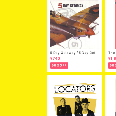
5 Day Getaway / 5 Day Geta
The 
way (CDEP)
Bey
¥740
¥1,
50%OFF
50