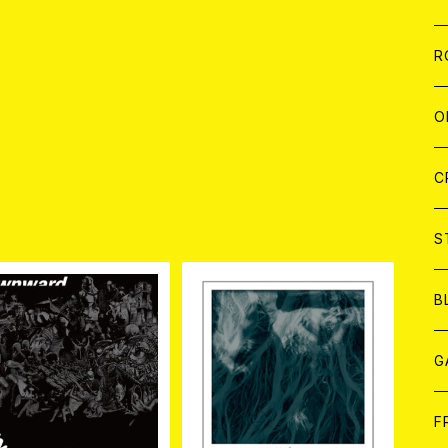
W
A
C
C
W
J
R
A
A
C
C
W
J
O
A
A
C
C
W
J
C
品
A
A
C
C
W
S
A
A
C
B
A
G
J
F