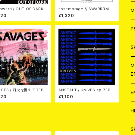
nward / OUT OF DARK 7
assembrage // SWARRRM /
ア
W
M
Split 7EP
320
¥1,320
C
ア
J
P
C
C
W
J
S
A
C
C
W
J
M
E
A
A
C
C
W
AGES / 灯火を携えて 7EP
ANSTALT / KNIVES ep 7EP
J
E
320
¥1,100
A
A
C
C
W
J
H
A
A
A
C
W
J
S