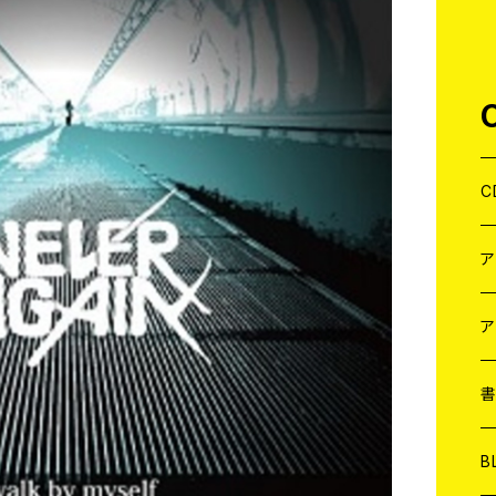
C
J
W
J
ア
７
W
J
L
7
T-
W
M
B