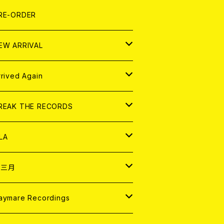
LEXI
P
OOD
shirt
OLLOCKS
真集 (PHOTOBOOK)
D
RE-ORDER
0インチ
の他
OOD
L ZINE
アナログ
EW ARRIVAL
の他
OLL MAGAZINE (USED)
パレル
D
rrived Again
書籍
アナログ
D
REAK THE RECORDS
IGITAL CONTENTS
アナログ
D
LA
NALOG
D
十三月
パレル
NALOG
D
aymare Recordings