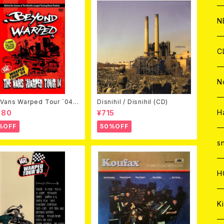
C
A
C
C
W
J
N
A
A
C
C
W
J
C
A
A
C
C
W
J
N
Vans Warped Tour `04
Disnihil / Disnihil (CD)
A
A
ond Warped (国内盤DVD)
C
C
W
J
H
980
¥715
%OFF
50%OFF
A
A
C
C
W
s
A
A
C
H
A
Ki