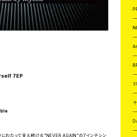
F
L
H
T-
B
写
C
P
1
そ
H
E
N
そ
D
ア
C
A
C
B
self 7EP
D
C
３
A
C
able
ア
A
C
D
わたって支え続ける"NEVER AGAIN"の7インチシン