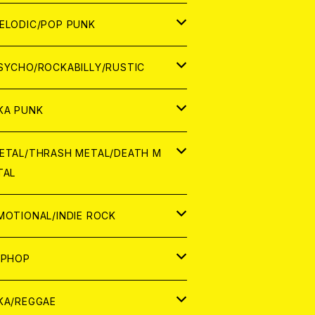
ナログ
ORLD
ELODIC/POP PUNK
D
ナログ
APAN
SYCHO/ROCKABILLY/RUSTIC
D
D
ORLD
APAN
KA PUNK
NALOG
D
D
ORLD
APAN
ETAL/THRASH METAL/DEATH M
TAL
NALOG
NALOG
D
D
ORLD
APAN
MOTIONAL/INDIE ROCK
NALOG
NALOG
D
D
ORLD
APAN
IPHOP
NALOG
NALOG
NALOG
D
ORLD
APAN
KA/REGGAE