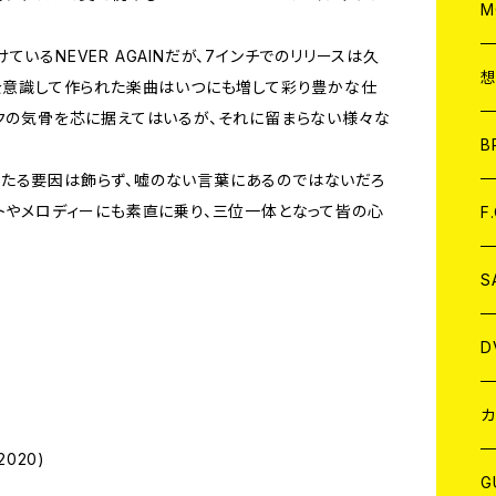
A
C
M
いるNEVER AGAINだが、7インチでのリリースは久
A
C
トを意識して作られた楽曲はいつにも増して彩り豊かな仕
ンクの気骨を芯に据えてはいるが、それに留まらない様々な
ア
B
たる要因は飾らず、嘘のない言葉にあるのではないだろ
A
C
ートやメロディーにも素直に乗り、三位一体となって皆の心
F
A
C
S
A
ア
D
B
J
カ
2020)
W
J
G