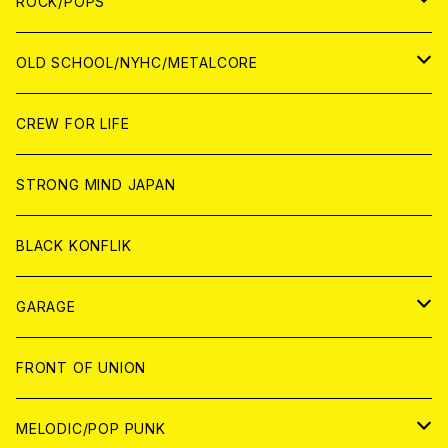
WOLRD
JAPAN
ROCK/POPS
ANALOG
ANALOG
CD
CD
WORLD
JAPAN
OLD SCHOOL/NYHC/METALCORE
ANALOG
ANALOG
CD
CD
WORLD
JAPAN
CREW FOR LIFE
ANALOG
ANALOG
CD
CD
WORLD
STRONG MIND JAPAN
ANALOG
ANALOG
CD
BLACK KONFLIK
ANALOG
GARAGE
JAPAN
FRONT OF UNION
アナログ
WORLD
MELODIC/POP PUNK