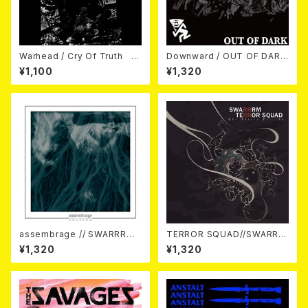
Warhead / Cry Of Truth 7
Downward / OUT OF DARK
EP
7EP
¥1,100
¥1,320
assembrage // SWARRRM /
TERROR SQUAD//SWARRR
Split 7EP
M / The Fierce Trinity 7EP
¥1,320
¥1,320