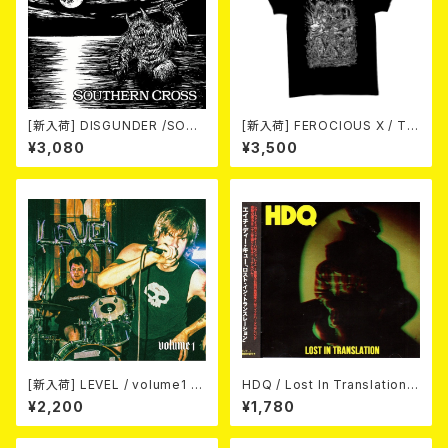
[新入荷] DISGUNDER /SOUT
[新入荷] FEROCIOUS X / T S
HERN CROSS (CD)
HIRT
¥3,080
¥3,500
[新入荷] LEVEL / volume1 DI
HDQ / Lost In Translation
SCOGRAPHY 2021-2026 (D
CD
¥2,200
¥1,780
IGIPACK CD)