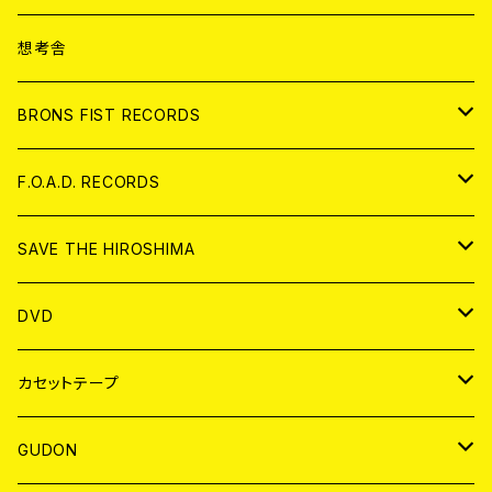
ANALOG
CD
想考舎
アパレル
BRONS FIST RECORDS
ANALOG
CD
F.O.A.D. RECORDS
ANALOG
CD
SAVE THE HIROSHIMA
ANALOG
アパレル
DVD
BADGE
JAPAN
カセットテープ
WORLD
JAPAN
GUDON