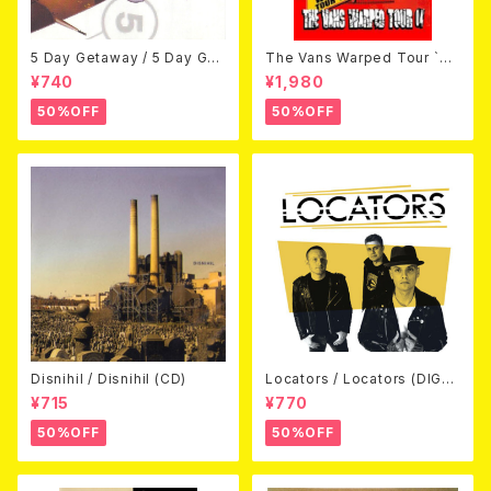
5 Day Getaway / 5 Day Get
The Vans Warped Tour `04
away (CDEP)
Beyond Warped (国内盤DV
¥740
¥1,980
D)
50%OFF
50%OFF
Disnihil / Disnihil (CD)
Locators / Locators (DIGPA
CK CD)
¥715
¥770
50%OFF
50%OFF