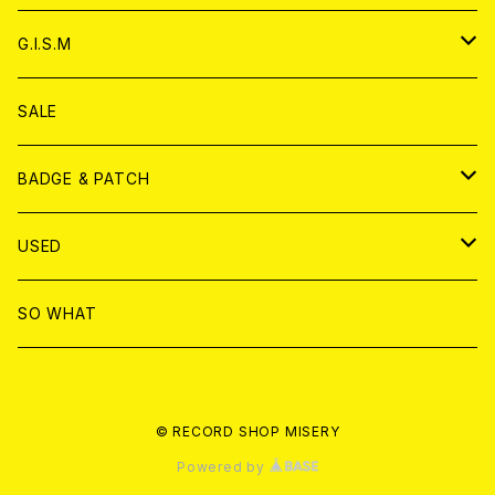
ANALOG
ANALOG
CD
アナログ
G.I.S.M
ANALOG
DVD
CD
SALE
T-shirt & WEAR
ANALOG
BADGE & PATCH
T-SHIRT & WEAR
BADGE
USED
DVD
PATCH
書籍
SO WHAT
カセットテープ
CD
© RECORD SHOP MISERY
書籍
ANALOG
Powered by