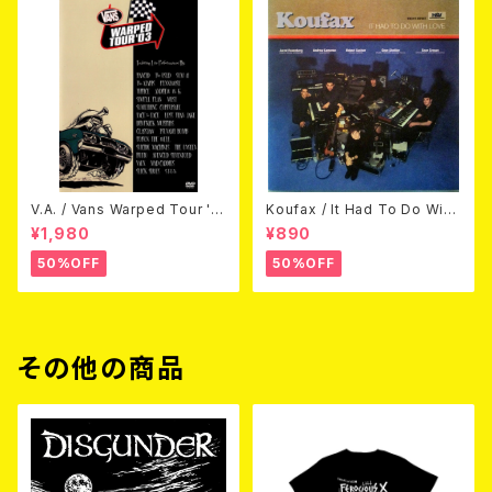
V.A. / Vans Warped Tour '0
Koufax / It Had To Do With
3 (DVD)
Love (CD)
¥1,980
¥890
50%OFF
50%OFF
その他の商品