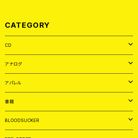
CATEGORY
CD
JAPAN
アナログ
WORLD
JAPAN
アパレル
７EP
WORLD
JAPAN
書籍
LP
7EP
T-shirt
WORLD
MAGAZINE
BLOODSUCKER
FLEXI
LP
HOOD
T-shirt
BOLLOCKS