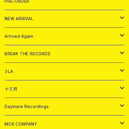
写真集 (PHOTOBOOK)
CD
PRE-ORDER
10インチ
その他
HOOD
EL ZINE
アナログ
NEW ARRIVAL
その他
DOLL MAGAZINE (USED)
アパレル
CD
Arrived Again
書籍
アナログ
CD
BREAK THE RECORDS
DIGITAL CONTENTS
アナログ
CD
３LA
ANALOG
CD
十三月
アパレル
ANALOG
CD
Daymare Recordings
ANALOG
CD
MCR COMPANY