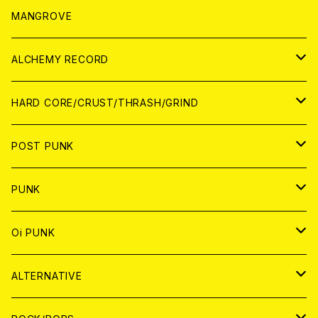
WORLD
アパレル
MANGROVE
PATCH
ALCHEMY RECORD
アナログ
CD
HARD CORE/CRUST/THRASH/GRIND
DIGITAL CONTENTS
ANALOG
JAPAN
POST PUNK
CD
WORLD
CD
PUNK
ANALOG
CD
JAPAN
ANALOG
JAPAN
Oi PUNK
CASSETTE TAPE
ANALOG
WORLD
JAPAN
CD
WORLD
JAPAN
ALTERNATIVE
WORLD
ANALOG
CD
CD