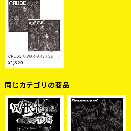
CRUDE // WARFARE / Split
7EP
¥1,320
同じカテゴリの商品