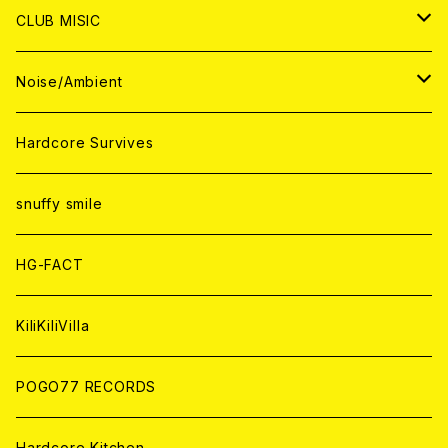
ANALOG
ANALOG
CD
CD
WORLD
JAPAN
CLUB MISIC
ANALOG
ANALOG
CD
CD
WORLD
JAPAN
Noise/Ambient
ANALOG
ANALOG
CD
CD
WORLD
JAPAN
Hardcore Survives
ANALOG
ANALOG
CD
CD
WORLD
snuffy smile
ANALOG
ANALOG
CD
HG-FACT
ANALOG
KiliKiliVilla
POGO77 RECORDS
Hardcore Kitchen