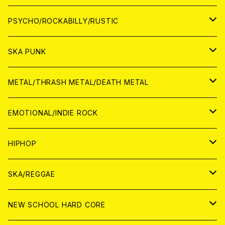
CD
アナログ
JAPAN
PSYCHO/ROCKABILLY/RUSTIC
CD
CD
WORLD
JAPAN
SKA PUNK
ANALOG
CD
CD
WORLD
JAPAN
METAL/THRASH METAL/DEATH METAL
ANALOG
ANALOG
CD
CD
WORLD
JAPAN
EMOTIONAL/INDIE ROCK
ANALOG
ANALOG
CD
CD
WORLD
JAPAN
HIPHOP
ANALOG
ANALOG
ANALOG
CD
WORLD
JAPAN
SKA/REGGAE
CD
ANALOG
CD
CD
WORLD
JAPAN
NEW SCHOOL HARD CORE