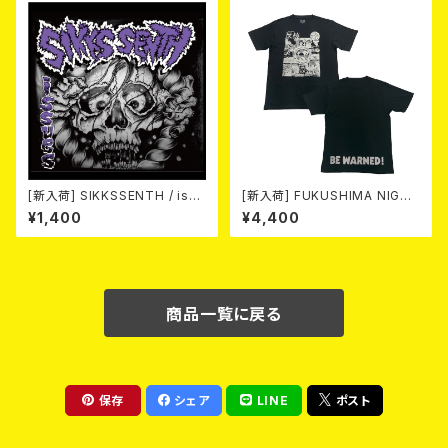
[新入荷] SIKKSSENTH / issu
[新入荷] FUKUSHIMA NIGHT
es (CD-R)
MARE Tee -MISERY editio
¥1,400
¥4,400
n- (SMOKE BLACK)
商品一覧に戻る
保存
シェア
LINE
ポスト