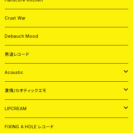
Crust War
Debauch Mood
男道レコード
Acoustic
JAPAN
激情/カオティックエモ
CD
WORLD
JAPAN
LIPCREAM
ANALOG
CD
CD
WORLD
CD
FIXING A HOLE レコード