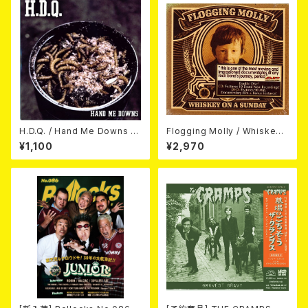
H.D.Q. / Hand Me Downs (C
Flogging Molly / Whiskey
OLORVINYL/7”EP)
On A Sunday (DVD＋CD)
¥1,100
¥2,970