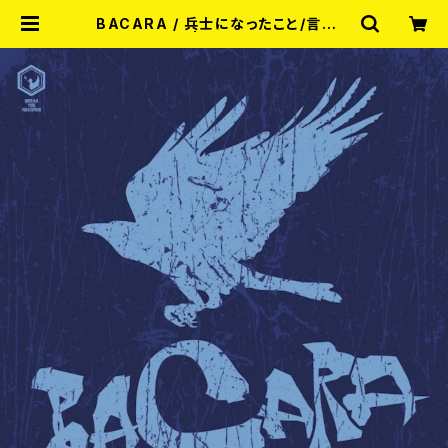
BACARA / 兵士になったこと/言葉を
なくして 7EP | RECORD SHOP MI
SERY