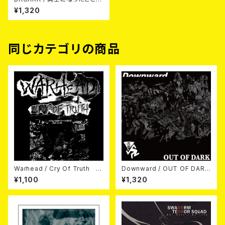
言葉をなくして 7EP
¥1,320
同じカテゴリの商品
Warhead / Cry Of Truth 7
Downward / OUT OF DARK
EP
7EP
¥1,100
¥1,320