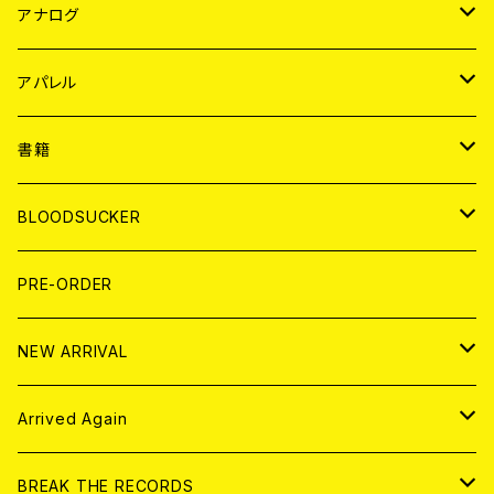
JAPAN
アナログ
WORLD
JAPAN
アパレル
７EP
WORLD
JAPAN
書籍
LP
7EP
T-shirt
WORLD
MAGAZINE
BLOODSUCKER
FLEXI
LP
HOOD
T-shirt
BOLLOCKS
写真集 (PHOTOBOOK)
CD
PRE-ORDER
10インチ
その他
HOOD
EL ZINE
アナログ
NEW ARRIVAL
その他
DOLL MAGAZINE (USED)
アパレル
CD
Arrived Again
書籍
アナログ
CD
BREAK THE RECORDS