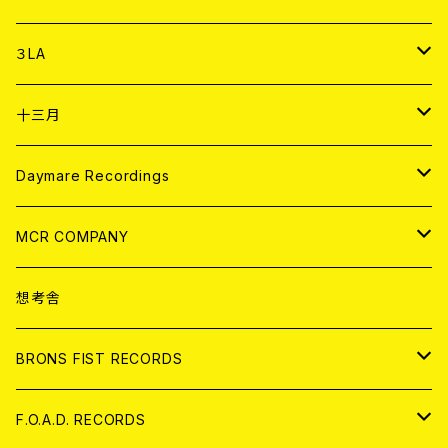
DIGITAL CONTENTS
アナログ
CD
３LA
ANALOG
CD
十三月
アパレル
ANALOG
CD
Daymare Recordings
ANALOG
CD
MCR COMPANY
ANALOG
CD
想考舎
アパレル
BRONS FIST RECORDS
ANALOG
CD
F.O.A.D. RECORDS