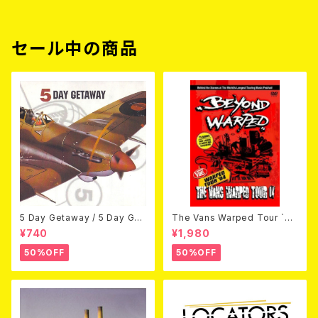
セール中の商品
5 Day Getaway / 5 Day Get
The Vans Warped Tour `04
away (CDEP)
Beyond Warped (国内盤DV
¥740
¥1,980
D)
50%OFF
50%OFF