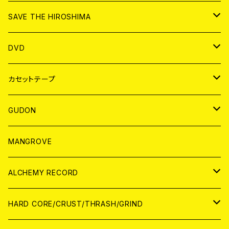
ANALOG
CD
SAVE THE HIROSHIMA
ANALOG
アパレル
DVD
BADGE
JAPAN
カセットテープ
WORLD
JAPAN
GUDON
WORLD
アパレル
MANGROVE
PATCH
ALCHEMY RECORD
アナログ
CD
HARD CORE/CRUST/THRASH/GRIND