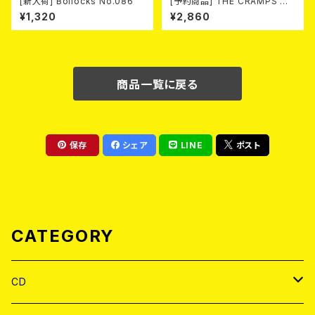
[新入荷] Bollocks No.086
[予約商品] THE CRAMPS ザ・
クランプス / Gravest Gravy
¥1,320
¥2,860
（墓場のごちそう）(CD) 2026.8
月下旬
商品一覧に戻る
保存
シェア
LINE
ポスト
CATEGORY
CD