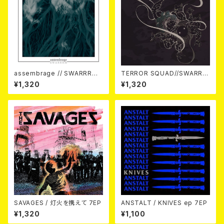
assembrage // SWARRRM /
TERROR SQUAD//SWARRR
Split 7EP
M / The Fierce Trinity 7EP
¥1,320
¥1,320
SAVAGES / 灯火を携えて 7EP
ANSTALT / KNIVES ep 7EP
¥1,320
¥1,100