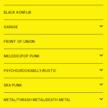
ANALOG
ANALOG
CD
BLACK KONFLIK
ANALOG
GARAGE
JAPAN
FRONT OF UNION
アナログ
WORLD
MELODIC/POP PUNK
CD
アナログ
JAPAN
PSYCHO/ROCKABILLY/RUSTIC
CD
CD
WORLD
JAPAN
SKA PUNK
ANALOG
CD
CD
WORLD
JAPAN
METAL/THRASH METAL/DEATH METAL