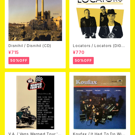
Disnihil / Disnihil (CD)
Locators / Locators (DIGPA
CK CD)
¥715
¥770
50%OFF
50%OFF
V.A. / Vans Warped Tour '0
Koufax / It Had To Do With