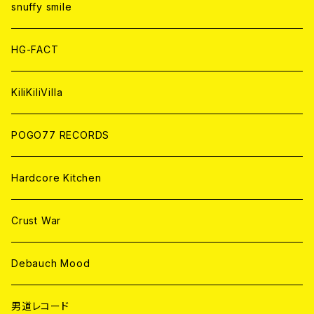
ANALOG
ANALOG
CD
CD
WORLD
snuffy smile
ANALOG
ANALOG
CD
HG-FACT
ANALOG
KiliKiliVilla
POGO77 RECORDS
Hardcore Kitchen
Crust War
Debauch Mood
男道レコード