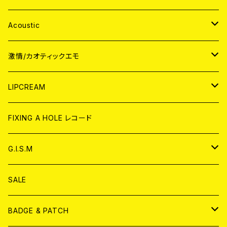
Acoustic
JAPAN
激情/カオティックエモ
CD
WORLD
JAPAN
LIPCREAM
ANALOG
CD
CD
WORLD
CD
FIXING A HOLE レコード
ANALOG
ANALOG
CD
アナログ
G.I.S.M
ANALOG
DVD
CD
SALE
T-shirt & WEAR
ANALOG
BADGE & PATCH