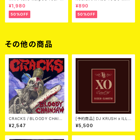
3 (DVD)
Love (CD)
¥1,980
¥890
50%OFF
50%OFF
その他の商品
CRACKS / BLOODY CHAIN
[予約商品] DJ KRUSH x ILL-
SAW (CD)
BOSSTINO / XO (2CD)(限定
¥2,547
¥5,500
盤) 2026年08月05日発売！