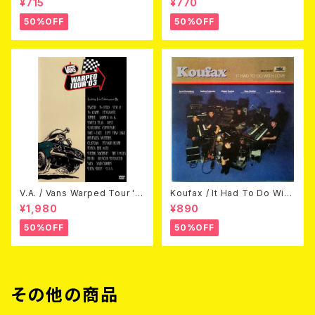
¥715
¥770
50%OFF
50%OFF
V.A. / Vans Warped Tour '0
Koufax / It Had To Do With
3 (DVD)
Love (CD)
¥1,980
¥890
50%OFF
50%OFF
その他の商品