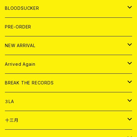
LP
7EP
T-shirt
WORLD
MAGAZINE
BLOODSUCKER
FLEXI
LP
HOOD
T-shirt
BOLLOCKS
写真集 (PHOTOBOOK)
CD
PRE-ORDER
10インチ
その他
HOOD
EL ZINE
アナログ
NEW ARRIVAL
その他
DOLL MAGAZINE (USED)
アパレル
CD
Arrived Again
書籍
アナログ
CD
BREAK THE RECORDS
DIGITAL CONTENTS
アナログ
CD
３LA
ANALOG
CD
十三月