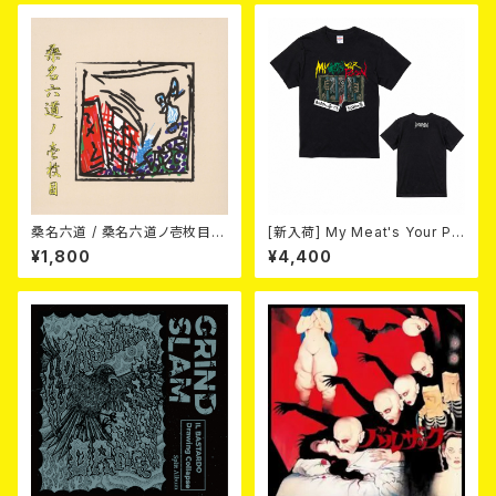
桑名六道 / 桑名六道ノ壱枚目
[新入荷] My Meat's Your Po
(CD)
ison -あんたにゃ毒でもオイラ
¥1,800
¥4,400
にゃ薬- / BLACK T-shirt (S
～XL)