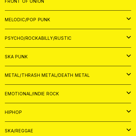
JAPAN
FRONT OF UNION
アナログ
WORLD
MELODIC/POP PUNK
CD
アナログ
JAPAN
PSYCHO/ROCKABILLY/RUSTIC
CD
CD
WORLD
JAPAN
SKA PUNK
ANALOG
CD
CD
WORLD
JAPAN
METAL/THRASH METAL/DEATH METAL
ANALOG
ANALOG
CD
CD
WORLD
JAPAN
EMOTIONAL/INDIE ROCK
ANALOG
ANALOG
CD
CD
WORLD
JAPAN
HIPHOP
ANALOG
ANALOG
ANALOG
CD
WORLD
JAPAN
SKA/REGGAE