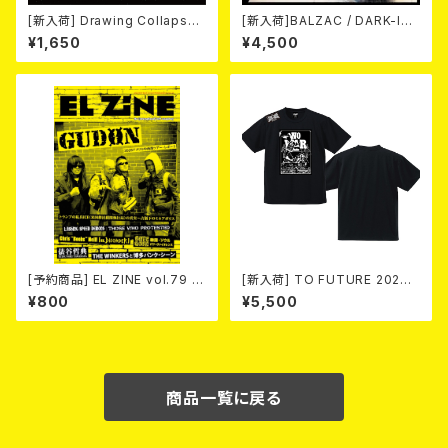
[新入荷] Drawing Collaps
[新入荷]BALZAC / DARK-IS
e//IL BASTARDO / GRIND S
M -20th Anniversary Comp
¥1,650
¥4,500
LAM (CD)
ilation- (2CD)
[予約商品] EL ZINE vol.79 8
[新入荷] TO FUTURE 2026
月25日発売予定
× MOBSTYLES Tee
¥800
¥5,500
商品一覧に戻る