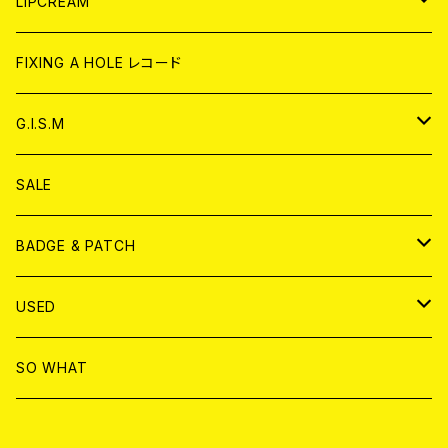
WORLD
JAPAN
LIPCREAM
ANALOG
CD
CD
WORLD
CD
FIXING A HOLE レコード
ANALOG
ANALOG
CD
アナログ
G.I.S.M
ANALOG
DVD
CD
SALE
T-shirt & WEAR
ANALOG
BADGE & PATCH
T-SHIRT & WEAR
BADGE
USED
DVD
PATCH
書籍
SO WHAT
カセットテープ
CD