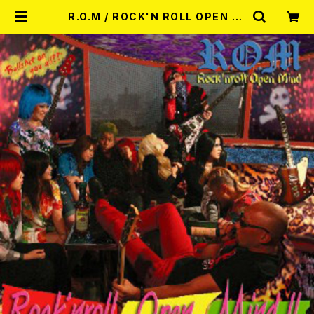
R.O.M / ROCK'N ROLL OPEN MI
ND!! CD | RECORD SHOP MISE
RY