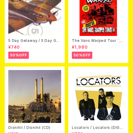
5 Day Getaway / 5 Day Get
The Vans Warped Tour `04
away (CDEP)
Beyond Warped (国内盤DV
¥740
¥1,980
D)
50%OFF
50%OFF
Disnihil / Disnihil (CD)
Locators / Locators (DIGPA
CK CD)