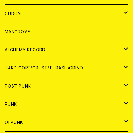
WORLD
JAPAN
GUDON
WORLD
アパレル
MANGROVE
PATCH
ALCHEMY RECORD
アナログ
CD
HARD CORE/CRUST/THRASH/GRIND
DIGITAL CONTENTS
ANALOG
JAPAN
POST PUNK
CD
WORLD
CD
PUNK
ANALOG
CD
JAPAN
ANALOG
JAPAN
Oi PUNK