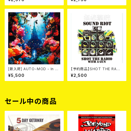
[新入荷] AUTO-MOD - In Th
【予約商品】SHOT THE RADI
e Wake Of KING AUTO-MO
O WITH A GUN / SOUND RI
¥5,500
¥2,500
D（CD+DVD/初回限定盤）
OT (CD)【8月８日発売】
セール中の商品