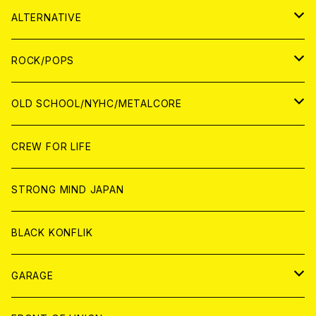
CASSETTE TAPE
ANALOG
WORLD
JAPAN
CD
WORLD
JAPAN
ALTERNATIVE
WORLD
ANALOG
CD
CD
WOLRD
JAPAN
ROCK/POPS
ANALOG
ANALOG
CD
CD
WORLD
JAPAN
OLD SCHOOL/NYHC/METALCORE
ANALOG
ANALOG
CD
CD
WORLD
JAPAN
CREW FOR LIFE
ANALOG
ANALOG
CD
CD
WORLD
STRONG MIND JAPAN
ANALOG
ANALOG
CD
BLACK KONFLIK
ANALOG
GARAGE