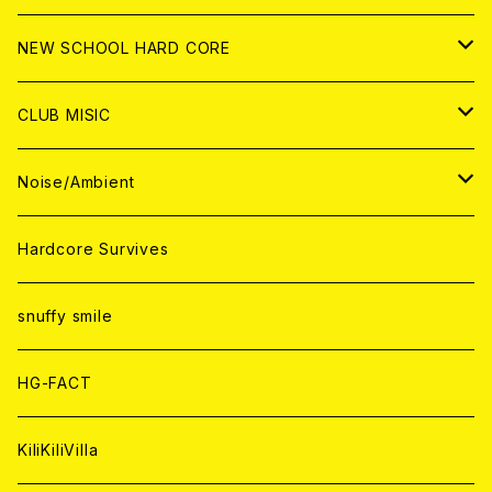
CD
ANALOG
CD
CD
WORLD
JAPAN
NEW SCHOOL HARD CORE
ANALOG
ANALOG
CD
CD
WORLD
JAPAN
CLUB MISIC
ANALOG
ANALOG
CD
CD
WORLD
JAPAN
Noise/Ambient
ANALOG
ANALOG
CD
CD
WORLD
JAPAN
Hardcore Survives
ANALOG
ANALOG
CD
CD
WORLD
snuffy smile
ANALOG
ANALOG
CD
HG-FACT
ANALOG
KiliKiliVilla