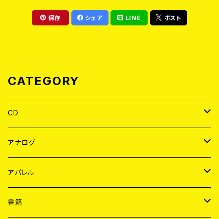
保存
シェア
LINE
ポスト
CATEGORY
CD
JAPAN
アナログ
WORLD
JAPAN
アパレル
７EP
WORLD
JAPAN
書籍