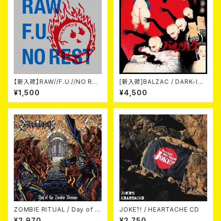
【新入荷】RAW//F.U.//NO RES
[新入荷]BALZAC / DARK-IS
T / 3way split EP ハード ラッ
M -20th Anniversary Comp
¥1,500
¥4,500
ク ダンス (CD)
ilation- (2CD)
ZOMBIE RITUAL / Day of th
JOKE?! / HEARTACHE CD
e Zombie Demons
¥2,970
¥2,750