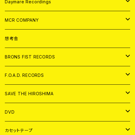
アパレル
ANALOG
CD
Daymare Recordings
ANALOG
CD
MCR COMPANY
ANALOG
CD
想考舎
アパレル
BRONS FIST RECORDS
ANALOG
CD
F.O.A.D. RECORDS
ANALOG
CD
SAVE THE HIROSHIMA
ANALOG
アパレル
DVD
BADGE
JAPAN
カセットテープ