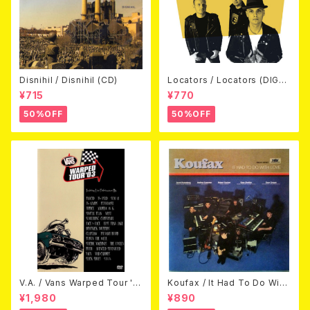
Disnihil / Disnihil (CD)
Locators / Locators (DIGPA
CK CD)
¥715
¥770
50%OFF
50%OFF
V.A. / Vans Warped Tour '0
Koufax / It Had To Do With
3 (DVD)
Love (CD)
¥1,980
¥890