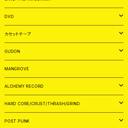
ANALOG
アパレル
DVD
BADGE
JAPAN
カセットテープ
WORLD
JAPAN
GUDON
WORLD
アパレル
MANGROVE
PATCH
ALCHEMY RECORD
アナログ
CD
HARD CORE/CRUST/THRASH/GRIND
DIGITAL CONTENTS
ANALOG
JAPAN
POST PUNK