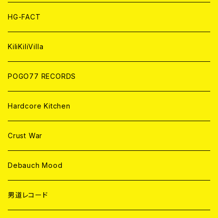
ANALOG
ANALOG
CD
HG-FACT
ANALOG
KiliKiliVilla
POGO77 RECORDS
Hardcore Kitchen
Crust War
Debauch Mood
男道レコード