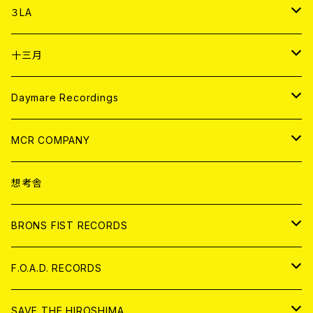
DIGITAL CONTENTS
アナログ
CD
３LA
ANALOG
CD
十三月
アパレル
ANALOG
CD
Daymare Recordings
ANALOG
CD
MCR COMPANY
ANALOG
CD
想考舎
アパレル
BRONS FIST RECORDS
ANALOG
CD
F.O.A.D. RECORDS
ANALOG
CD
SAVE THE HIROSHIMA