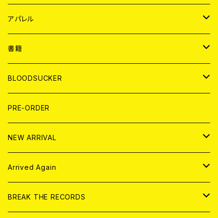
WORLD
JAPAN
アパレル
７EP
WORLD
JAPAN
書籍
LP
7EP
T-shirt
WORLD
MAGAZINE
BLOODSUCKER
FLEXI
LP
HOOD
T-shirt
BOLLOCKS
写真集 (PHOTOBOOK)
CD
PRE-ORDER
10インチ
その他
HOOD
EL ZINE
アナログ
NEW ARRIVAL
その他
DOLL MAGAZINE (USED)
アパレル
CD
Arrived Again
書籍
アナログ
CD
BREAK THE RECORDS