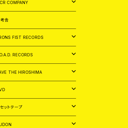
NALOG
D
CR COMPANY
NALOG
D
想考舎
パレル
RONS FIST RECORDS
NALOG
D
.O.A.D. RECORDS
NALOG
D
AVE THE HIROSHIMA
NALOG
パレル
VD
ADGE
APAN
セットテープ
ORLD
APAN
UDON