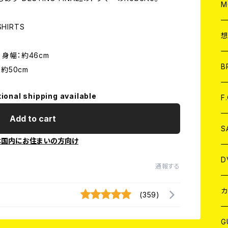
A
C
M
HIRTS
A
C
m 身幅：約46cm
ア
B
約50cm
tional shipping available
A
C
F
Add to cart
A
C
S
本国内にお住まいの方向け
A
ア
D
通報する
B
J
カ
(359)
W
J
G