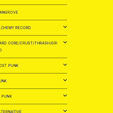
ORLD
パレル
ANGROVE
ATCH
LCHEMY RECORD
アナログ
D
ARD CORE/CRUST/THRASH/GRI
D
IGITAL CONTENTS
NALOG
APAN
OST PUNK
D
ORLD
D
UNK
NALOG
D
APAN
NALOG
APAN
i PUNK
ASSETTE TAPE
NALOG
ORLD
APAN
D
ORLD
APAN
LTERNATIVE