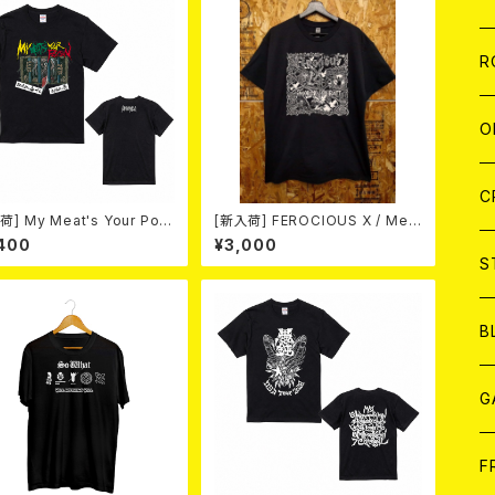
W
A
C
C
W
J
R
A
A
C
C
W
J
O
A
A
C
C
W
J
C
] My Meat's Your Pois
[新入荷] FEROCIOUS X / Med
 -あんたにゃ毒でもオイラにゃ
Vilken Rätt (T-shirt/BLACK/
400
¥3,000
 BLACK T-shirt (S～XL)
Size:L)
A
A
C
C
W
S
A
A
C
B
A
G
J
F