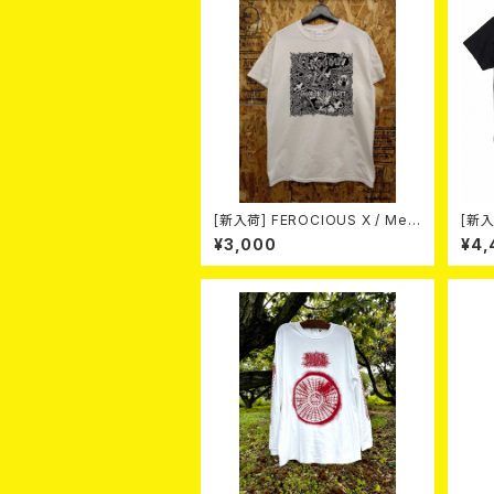
[新入荷] FEROCIOUS X / Med
[新入荷
Vilken Rätt (T-shirt/WHITE /
on
¥3,000
¥4,
Size:L)
薬- /