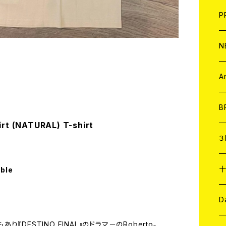
F
L
H
T-
B
写
C
P
1
そ
H
E
N
そ
D
ア
C
A
C
B
rt (NATURAL) T-shirt
D
C
３
A
C
able
ア
A
C
D
あり『DESTINO FINAL』のドラマ－のRoberto。