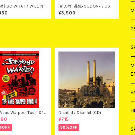
荷] SO WHAT / WILL NO
[新入荷] 愚鈍-GUDON- / USA
ア
W
M
G WILL T-SHIRT BLACK
TOUR 2026 T-shirt (XXL & X
850
¥3,900
e:L)
XXL)
C
ア
J
P
C
C
W
J
S
A
C
C
W
J
M
E
A
A
C
C
W
J
E
A
A
C
C
W
J
H
Vans Warped Tour `04
Disnihil / Disnihil (CD)
ond Warped (国内盤DVD)
A
980
¥715
A
%OFF
50%OFF
A
C
W
J
S