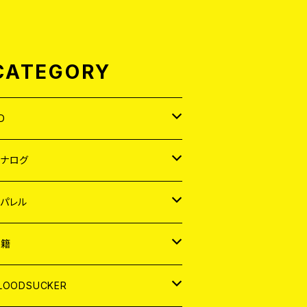
CATEGORY
D
APAN
アナログ
ORLD
APAN
パレル
EP
ORLD
APAN
書籍
P
EP
shirt
ORLD
AGAZINE
LOODSUCKER