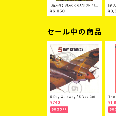
【新入荷】 BLACK GANION / IR
[新入
ON MANDARA L/S T-SHIRT
HIN
¥6,050
¥3,
(WHITE BODY X RED PRINT)
(siz
セール中の商品
5 Day Getaway / 5 Day Geta
The 
way (CDEP)
Bey
¥740
¥1,
50%OFF
50