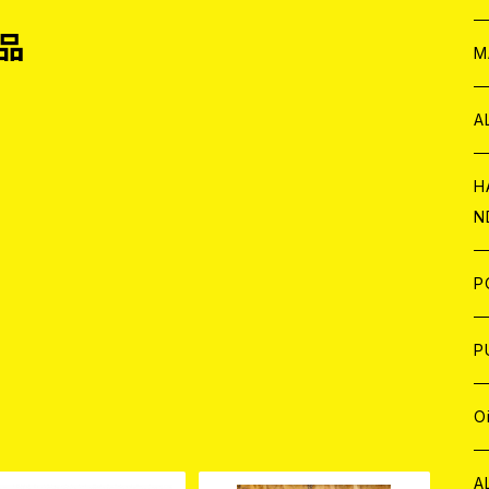
品
W
ア
M
P
A
C
H
N
D
A
J
P
C
W
C
P
A
C
J
A
J
O
品
C
A
W
J
C
W
J
A