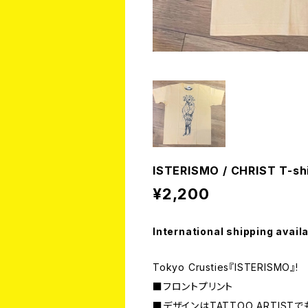
ISTERISMO / CHRIST T-shi
¥2,200
International shipping avail
Tokyo Crusties『ISTERISMO』!
■フロントプリント
■デザインはTATTOO ARTISTでも