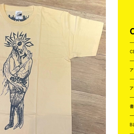
C
J
W
J
ア
７
W
J
L
7
T-
W
M
B