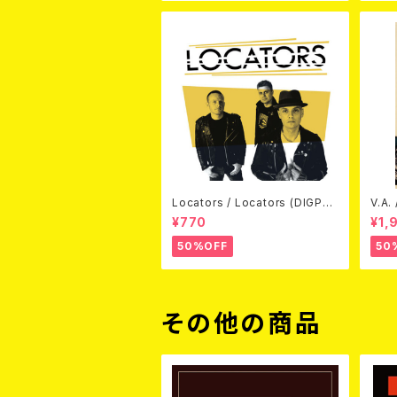
Locators / Locators (DIGPAC
V.A.
K CD)
(DV
¥770
¥1,
50%OFF
50
その他の商品