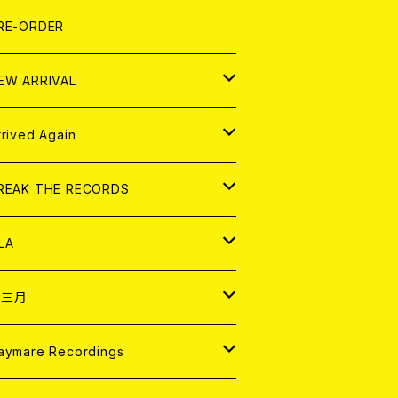
LEXI
P
OOD
shirt
OLLOCKS
真集 (PHOTOBOOK)
D
RE-ORDER
0インチ
の他
OOD
L ZINE
アナログ
EW ARRIVAL
の他
OLL MAGAZINE (USED)
パレル
D
rrived Again
書籍
アナログ
D
REAK THE RECORDS
IGITAL CONTENTS
アナログ
D
LA
NALOG
D
十三月
パレル
NALOG
D
aymare Recordings