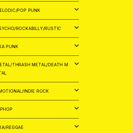
ナログ
ORLD
ELODIC/POP PUNK
D
ナログ
APAN
SYCHO/ROCKABILLY/RUSTIC
D
D
ORLD
APAN
KA PUNK
NALOG
D
D
ORLD
APAN
ETAL/THRASH METAL/DEATH M
TAL
NALOG
NALOG
D
D
ORLD
APAN
MOTIONAL/INDIE ROCK
NALOG
NALOG
D
D
ORLD
APAN
IPHOP
NALOG
NALOG
NALOG
D
ORLD
APAN
KA/REGGAE