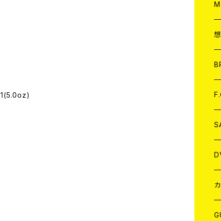
A
C
M
A
C
ア
B
A
C
F
(5.0oz)
A
C
S
A
ア
D
B
J
カ
W
J
G