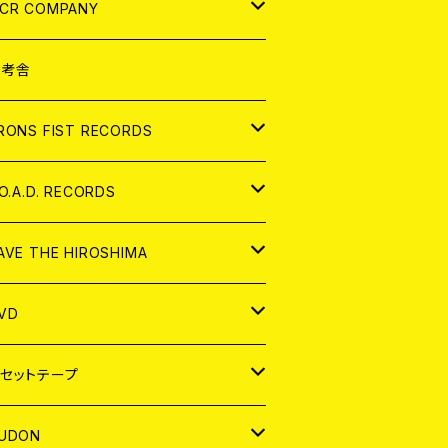
NALOG
D
CR COMPANY
NALOG
D
想考舎
パレル
RONS FIST RECORDS
NALOG
D
.O.A.D. RECORDS
NALOG
D
AVE THE HIROSHIMA
NALOG
パレル
VD
ADGE
APAN
セットテープ
ORLD
APAN
UDON