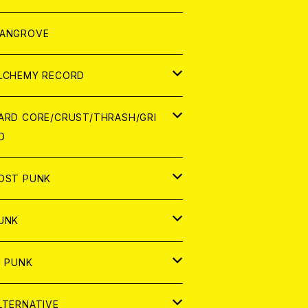
ORLD
パレル
ANGROVE
ATCH
LCHEMY RECORD
アナログ
D
ARD CORE/CRUST/THRASH/GRI
D
IGITAL CONTENTS
NALOG
APAN
OST PUNK
D
ORLD
D
UNK
NALOG
D
APAN
NALOG
APAN
i PUNK
ASSETTE TAPE
NALOG
ORLD
APAN
D
ORLD
APAN
LTERNATIVE