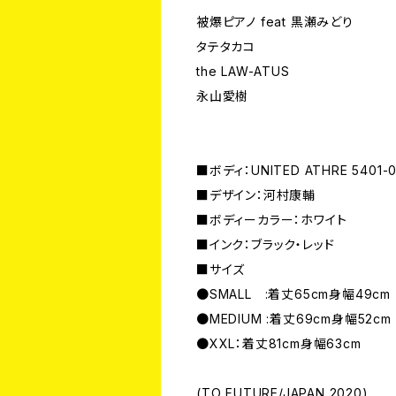
被爆ピアノ feat 黒瀬みどり
タテタカコ
the LAW-ATUS
永山愛樹
■ボディ：UNITED ATHRE 5401-01
■デザイン：河村康輔
■ボディーカラー：ホワイト
■インク：ブラック・レッド
■サイズ
●SMALL :着丈65cm身幅49cm
●MEDIUM :着丈69cm身幅52cm
●XXL：着丈81cm身幅63cm
(TO FUTURE/JAPAN 2020)