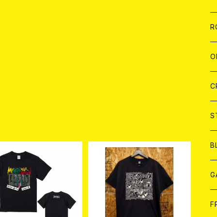
W
A
C
C
W
J
R
A
A
C
C
W
J
O
A
A
C
C
W
J
C
A
A
C
C
W
S
品
A
A
C
B
A
G
J
F