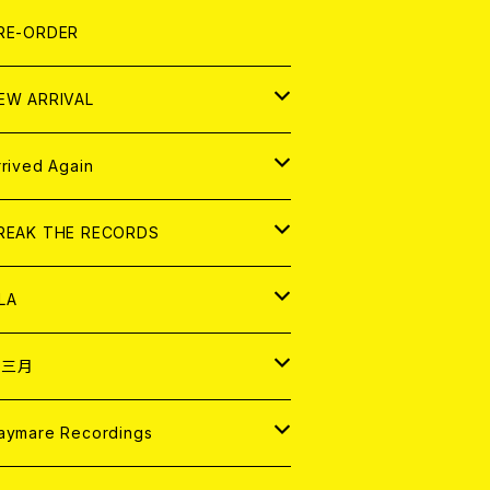
LEXI
P
OOD
shirt
OLLOCKS
真集 (PHOTOBOOK)
D
RE-ORDER
0インチ
の他
OOD
L ZINE
アナログ
EW ARRIVAL
の他
OLL MAGAZINE (USED)
パレル
D
rrived Again
書籍
アナログ
D
REAK THE RECORDS
IGITAL CONTENTS
アナログ
D
LA
NALOG
D
十三月
パレル
NALOG
D
aymare Recordings