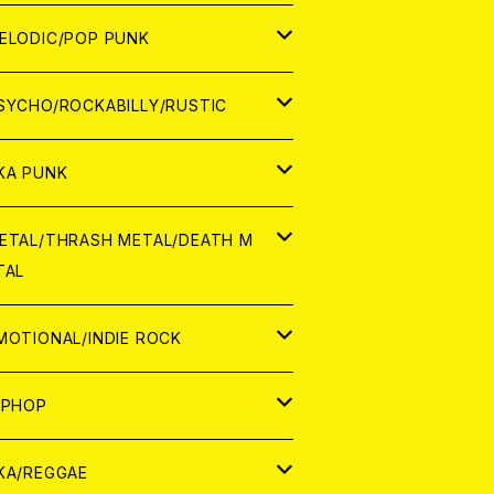
ナログ
ORLD
ELODIC/POP PUNK
D
ナログ
APAN
SYCHO/ROCKABILLY/RUSTIC
D
D
ORLD
APAN
KA PUNK
NALOG
D
D
ORLD
APAN
ETAL/THRASH METAL/DEATH M
TAL
NALOG
NALOG
D
D
ORLD
APAN
MOTIONAL/INDIE ROCK
NALOG
NALOG
D
D
ORLD
APAN
IPHOP
NALOG
NALOG
NALOG
D
ORLD
APAN
KA/REGGAE