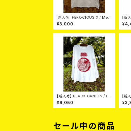
[新入荷] FEROCIOUS X / Med
[新入荷
Vilken Rätt (T-shirt/WHITE /
on
¥3,000
¥4,
Size:L)
薬- /
【新入荷】 BLACK GANION / IR
[新入
ON MANDARA L/S T-SHIRT
HIN
¥6,050
¥3,
(WHITE BODY X RED PRINT)
(siz
セール中の商品