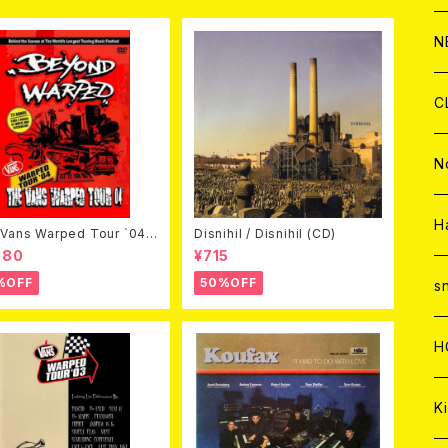
C
A
C
C
W
J
N
A
A
C
C
W
J
C
A
A
C
C
W
J
N
A
A
C
C
W
J
H
Vans Warped Tour `04
Disnihil / Disnihil (CD)
ond Warped (国内盤DVD)
980
¥715
A
A
C
C
%OFF
50%OFF
W
s
A
A
C
H
A
Ki