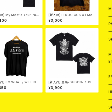
ア
W
M
] My Meat's Your Pois
[新入荷] FEROCIOUS X / Med
 -あんたにゃ毒でもオイラにゃ
Vilken Rätt (T-shirt/BLACK/
400
¥3,000
C
 BLACK T-shirt (S～XL)
Size:L)
ア
J
P
C
C
W
J
S
A
C
C
W
J
M
E
A
A
C
C
W
J
E
荷] SO WHAT / WILL NO
[新入荷] 愚鈍-GUDON- / USA
A
A
C
G WILL T-SHIRT BLACK
TOUR 2026 T-shirt (XXL & X
850
¥3,900
e:L)
XXL)
C
W
J
H
A
A
A
C
W
J
S