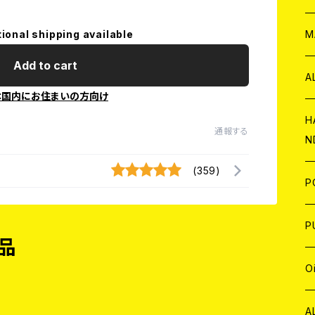
W
ア
M
tional shipping available
Add to cart
P
A
本国内にお住まいの方向け
C
H
通報する
N
D
A
(359)
J
P
C
W
C
P
品
A
C
J
A
J
O
C
A
W
J
C
W
J
A