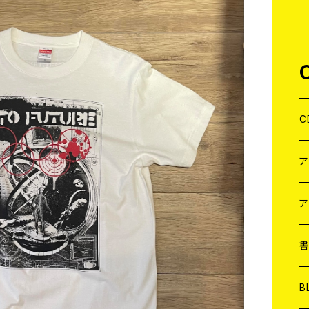
C
J
W
J
ア
７
W
J
L
7
T-
W
M
B