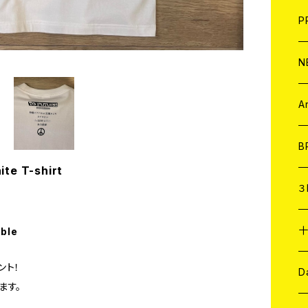
F
L
H
T-
B
写
C
P
1
そ
H
E
N
そ
D
ア
C
A
C
B
te T-shirt
D
C
３
A
C
able
ント！
ア
A
C
D
ます。