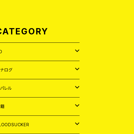
CATEGORY
D
APAN
アナログ
ORLD
APAN
パレル
EP
ORLD
APAN
書籍
P
EP
shirt
ORLD
AGAZINE
LOODSUCKER