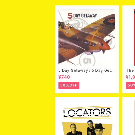
5 Day Getaway / 5 Day Geta
The 
way (CDEP)
Bey
¥740
¥1,
50%OFF
50