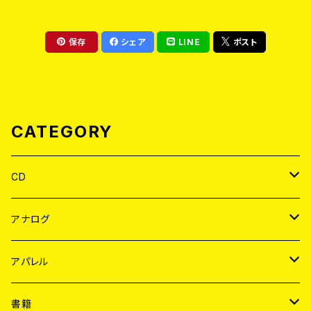
保存
シェア
LINE
ポスト
CATEGORY
CD
JAPAN
アナログ
WORLD
JAPAN
アパレル
７EP
WORLD
JAPAN
書籍