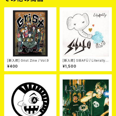
[新入荷] Grist Zine / Vol.9
[新入荷] SIBAFÜ / Literally
(7"EP)
¥400
¥1,500