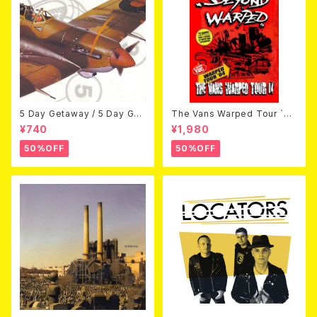
5 Day Getaway / 5 Day Get
The Vans Warped Tour `04
away (CDEP)
Beyond Warped (国内盤DV
¥740
¥1,980
D)
50%OFF
50%OFF