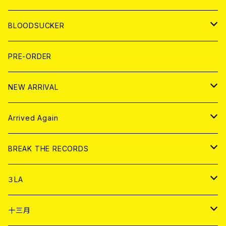
LP
7EP
T-shirt
WORLD
MAGAZINE
BLOODSUCKER
FLEXI
LP
HOOD
T-shirt
BOLLOCKS
写真集 (PHOTOBOOK)
CD
PRE-ORDER
10インチ
その他
HOOD
EL ZINE
アナログ
NEW ARRIVAL
その他
DOLL MAGAZINE (USED)
アパレル
CD
Arrived Again
書籍
アナログ
CD
BREAK THE RECORDS
DIGITAL CONTENTS
アナログ
CD
３LA
ANALOG
CD
十三月