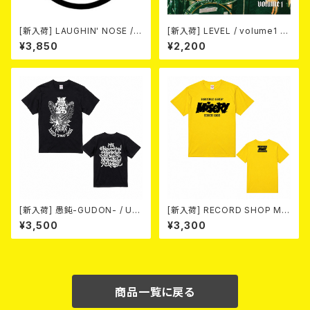
[新入荷] LAUGHIN' NOSE / P
[新入荷] LEVEL / volume1 DI
USSY FOR SALE (LP)
SCOGRAPHY 2021-2026 (D
¥3,850
¥2,200
IGIPACK CD)
[新入荷] 愚鈍-GUDON- / US
[新入荷] RECORD SHOP MIS
TOUR 2026 T-shirt
ERY / 33th anniversary T-s
¥3,500
¥3,300
hirts (yellow ②)
商品一覧に戻る