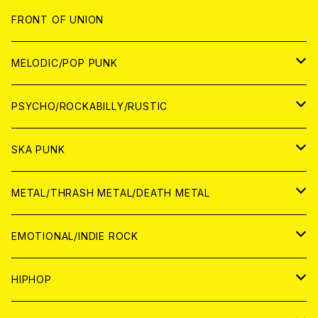
JAPAN
FRONT OF UNION
アナログ
WORLD
MELODIC/POP PUNK
CD
アナログ
JAPAN
PSYCHO/ROCKABILLY/RUSTIC
CD
CD
WORLD
JAPAN
SKA PUNK
ANALOG
CD
CD
WORLD
JAPAN
METAL/THRASH METAL/DEATH METAL
ANALOG
ANALOG
CD
CD
WORLD
JAPAN
EMOTIONAL/INDIE ROCK
ANALOG
ANALOG
CD
CD
WORLD
JAPAN
HIPHOP
ANALOG
ANALOG