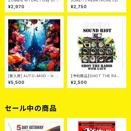
ZOMBIE RITUAL / Day of th
JOKE?! / HEARTACHE CD
e Zombie Demons
¥2,970
¥2,750
[新入荷] AUTO-MOD - In Th
【予約商品】SHOT THE RADI
e Wake Of KING AUTO-MO
O WITH A GUN / SOUND RI
¥5,500
¥2,500
D（CD+DVD/初回限定盤）
OT (CD)【8月８日発売】
セール中の商品