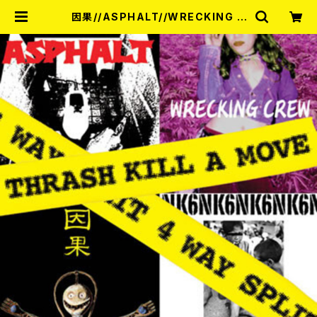
因果//ASPHALT//WRECKING C
REW//NK6 / THRASH KILL A M
OVE 4WAY SPLIT CD | RECOR
D SHOP MISERY