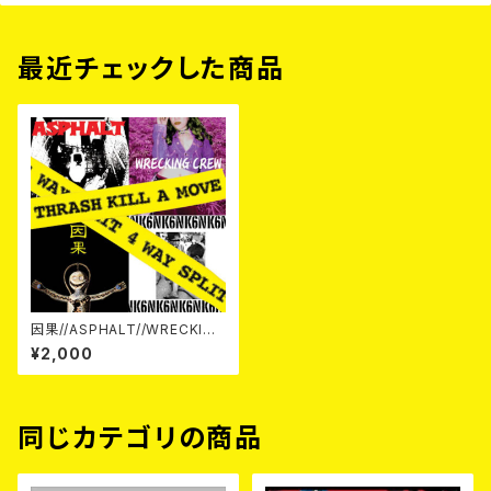
最近チェックした商品
因果//ASPHALT//WRECKING
CREW//NK6 / THRASH KILL
¥2,000
A MOVE 4WAY SPLIT CD
同じカテゴリの商品