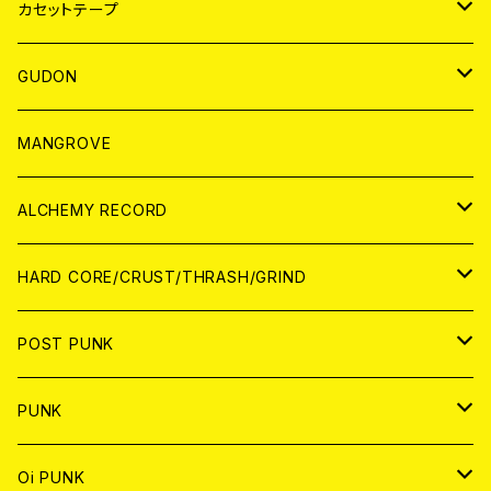
BADGE
JAPAN
カセットテープ
WORLD
JAPAN
GUDON
WORLD
アパレル
MANGROVE
PATCH
ALCHEMY RECORD
アナログ
CD
HARD CORE/CRUST/THRASH/GRIND
DIGITAL CONTENTS
ANALOG
JAPAN
POST PUNK
CD
WORLD
CD
PUNK
ANALOG
CD
JAPAN
ANALOG
JAPAN
Oi PUNK