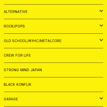
CASSETTE TAPE
ANALOG
WORLD
JAPAN
CD
WORLD
JAPAN
ALTERNATIVE
WORLD
ANALOG
CD
CD
WOLRD
JAPAN
ROCK/POPS
ANALOG
ANALOG
CD
CD
WORLD
JAPAN
OLD SCHOOL/NYHC/METALCORE
ANALOG
ANALOG
CD
CD
WORLD
JAPAN
CREW FOR LIFE
ANALOG
ANALOG
CD
CD
WORLD
STRONG MIND JAPAN
ANALOG
ANALOG
CD
BLACK KONFLIK
ANALOG
GARAGE