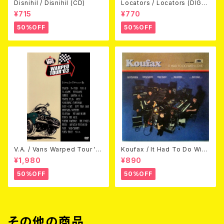
Disnihil / Disnihil (CD)
Locators / Locators (DIGPA
CK CD)
¥715
¥770
50%OFF
50%OFF
V.A. / Vans Warped Tour '0
Koufax / It Had To Do With
3 (DVD)
Love (CD)
¥1,980
¥890
50%OFF
50%OFF
その他の商品