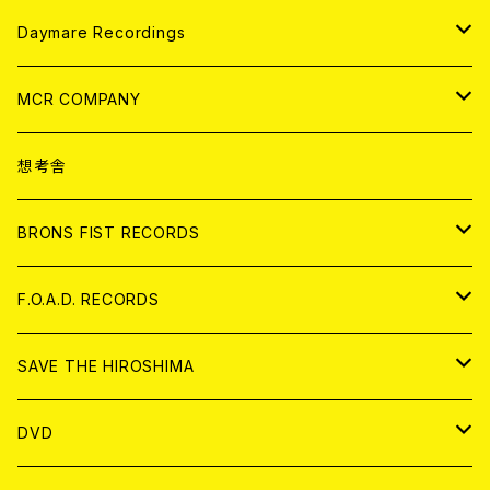
アパレル
ANALOG
CD
Daymare Recordings
ANALOG
CD
MCR COMPANY
ANALOG
CD
想考舎
アパレル
BRONS FIST RECORDS
ANALOG
CD
F.O.A.D. RECORDS
ANALOG
CD
SAVE THE HIROSHIMA
ANALOG
アパレル
DVD