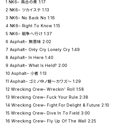
1 NK6– 鳥合の衆 1:17
2 NK6– ツカイステ 1:13
3 NK6– No Back No 1:16
4 NK6– Right To Know 1:15
5 NK6– 戦争へ行け 1:37
6 Asphalt– 無意味 2:02
7 Asphalt– Only Cry Lonely Cry 1:49
8 Asphalt– In Here 1:40
9 Asphalt– What Is Held? 2:00
10 Asphalt– 小者 1:13
11 Asphalt– ゴミノ中ノ蛙～カワズ～ 1:29
12 Wrecking Crew– Wreckin' Roll 1:58
13 Wrecking Crew– Fuck Your Rule 2:38
14 Wrecking Crew– Fight For Delight & Future 2:10
15 Wrecking Crew– Dive In To Field 3:00
16 Wrecking Crew– Fly Up Of The Wall 2:25