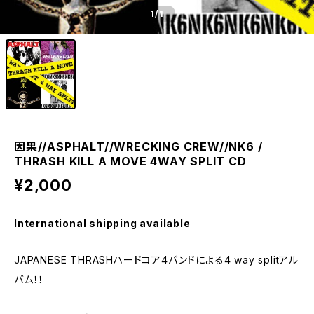
1
/1
因果//ASPHALT//WRECKING CREW//NK6 /
THRASH KILL A MOVE 4WAY SPLIT CD
¥2,000
International shipping available
JAPANESE THRASHハードコア4バンドによる4 way splitアル
バム！！