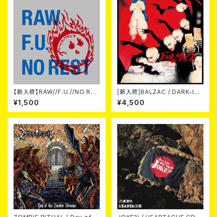
【新入荷】RAW//F.U.//NO RES
[新入荷]BALZAC / DARK-IS
T / 3way split EP ハード ラッ
M -20th Anniversary Comp
¥1,500
¥4,500
ク ダンス (CD)
ilation- (2CD)