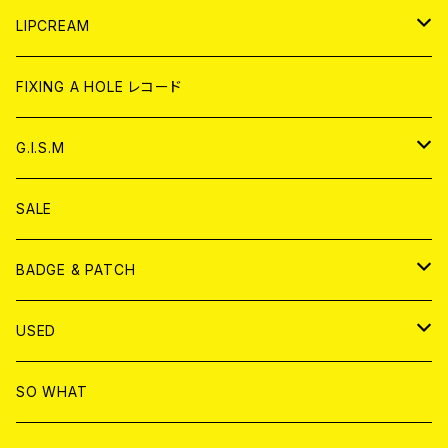
CD
WORLD
JAPAN
LIPCREAM
ANALOG
CD
CD
WORLD
CD
FIXING A HOLE レコード
ANALOG
ANALOG
CD
アナログ
G.I.S.M
ANALOG
DVD
CD
SALE
T-shirt & WEAR
ANALOG
BADGE & PATCH
T-SHIRT & WEAR
BADGE
USED
DVD
PATCH
書籍
SO WHAT