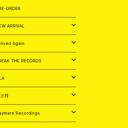
LEXI
P
OOD
shirt
OLLOCKS
真集 (PHOTOBOOK)
D
RE-ORDER
0インチ
の他
OOD
L ZINE
アナログ
EW ARRIVAL
の他
OLL MAGAZINE (USED)
パレル
D
rrived Again
書籍
アナログ
D
REAK THE RECORDS
IGITAL CONTENTS
アナログ
D
LA
NALOG
D
十三月
パレル
NALOG
D
aymare Recordings