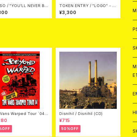
SO / "YOU'LL NEVER BR
TOKEN ENTRY / "LOGO" - T
ア
W
M
ME" - T-SHIRT
-SHIRT
300
¥3,300
C
ア
J
P
C
C
W
J
S
A
C
C
W
J
M
E
A
A
C
C
W
J
E
A
A
C
C
W
J
H
Vans Warped Tour `04
Disnihil / Disnihil (CD)
ond Warped (国内盤DVD)
A
980
¥715
A
%OFF
50%OFF
A
C
W
J
S