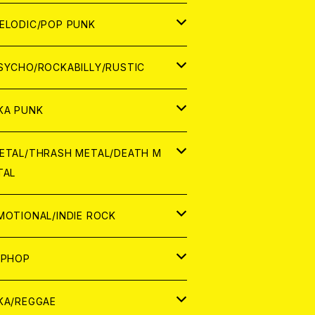
ナログ
ORLD
ELODIC/POP PUNK
D
ナログ
APAN
SYCHO/ROCKABILLY/RUSTIC
D
D
ORLD
APAN
KA PUNK
NALOG
D
D
ORLD
APAN
ETAL/THRASH METAL/DEATH M
TAL
NALOG
NALOG
D
D
ORLD
APAN
MOTIONAL/INDIE ROCK
NALOG
NALOG
D
D
ORLD
APAN
IPHOP
NALOG
NALOG
NALOG
D
ORLD
APAN
KA/REGGAE