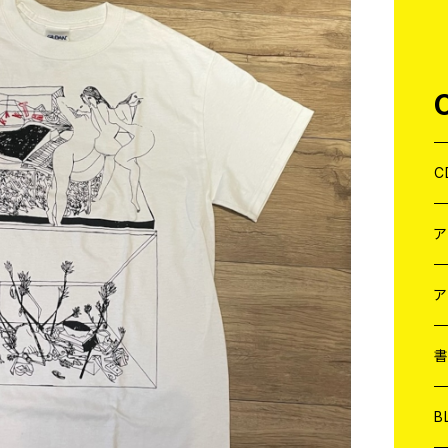
C
J
W
J
ア
７
W
J
L
7
T-
W
M
B