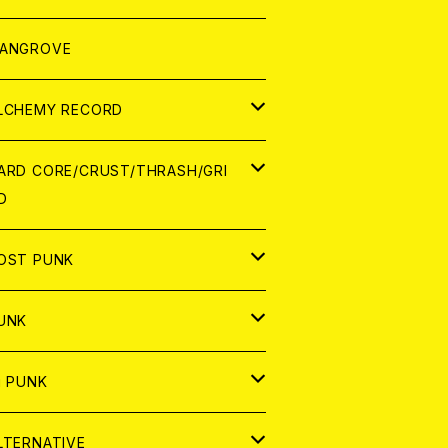
ORLD
パレル
ANGROVE
ATCH
LCHEMY RECORD
アナログ
D
ARD CORE/CRUST/THRASH/GRI
D
IGITAL CONTENTS
NALOG
APAN
OST PUNK
D
ORLD
D
UNK
NALOG
D
APAN
NALOG
APAN
i PUNK
ASSETTE TAPE
NALOG
ORLD
APAN
D
ORLD
APAN
LTERNATIVE