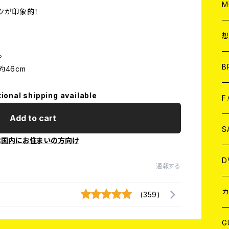
A
C
M
クが印象的！
A
C
。
ア
B
約46cm
tional shipping available
A
C
F
Add to cart
A
C
S
本国内にお住まいの方向け
A
ア
D
通報する
B
J
カ
(359)
W
J
G