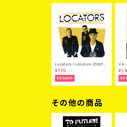
Locators / Locators (DIGPAC
V.A.
K CD)
(DV
¥770
¥1,
50%OFF
50
その他の商品