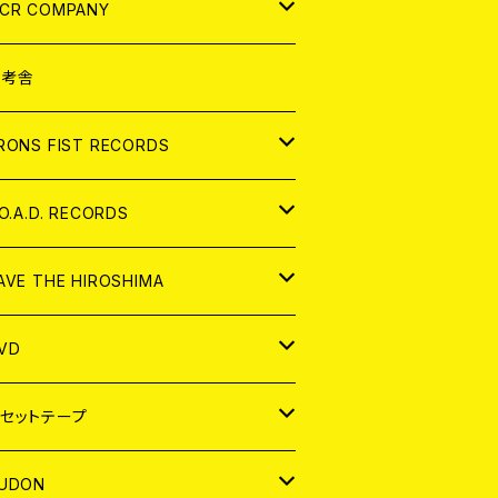
NALOG
D
CR COMPANY
NALOG
D
想考舎
パレル
RONS FIST RECORDS
NALOG
D
.O.A.D. RECORDS
NALOG
D
AVE THE HIROSHIMA
NALOG
パレル
VD
ADGE
APAN
セットテープ
ORLD
APAN
UDON