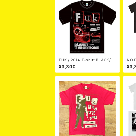
FUK / 2014 T-shirt BLACK/SI
NO 
LVER/RED
NGE
¥3,300
¥3,
LACK