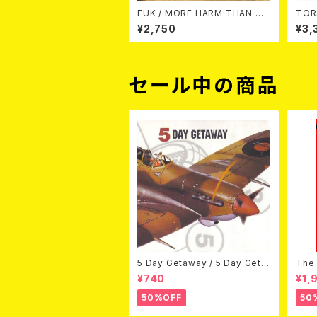
FUK / MORE HARM THAN GO
TOR
OD(PINK) T-shirt
EAK 
¥2,750
¥3,
セール中の商品
5 Day Getaway / 5 Day Geta
The 
way (CDEP)
Bey
¥740
¥1,
50%OFF
50