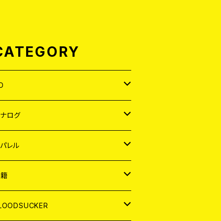
CATEGORY
D
APAN
アナログ
ORLD
APAN
パレル
EP
ORLD
APAN
書籍
P
EP
shirt
ORLD
AGAZINE
LOODSUCKER