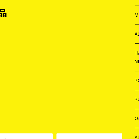
品
W
ア
M
P
A
C
H
N
D
A
J
P
C
W
C
P
A
C
J
A
J
O
品
C
A
W
J
C
W
J
A