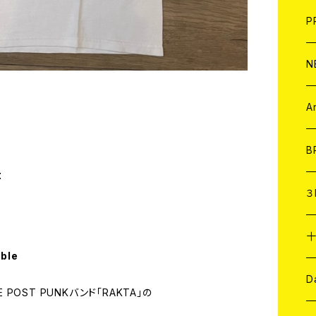
F
L
H
T-
B
写
C
P
1
そ
H
E
N
そ
D
ア
C
A
C
B
t
D
C
３
A
C
able
ア
A
C
D
 POST PUNKバンド「RAKTA」の