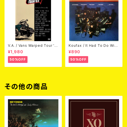
V.A. / Vans Warped Tour '0
Koufax / It Had To Do With
3 (DVD)
Love (CD)
¥1,980
¥890
50%OFF
50%OFF
その他の商品