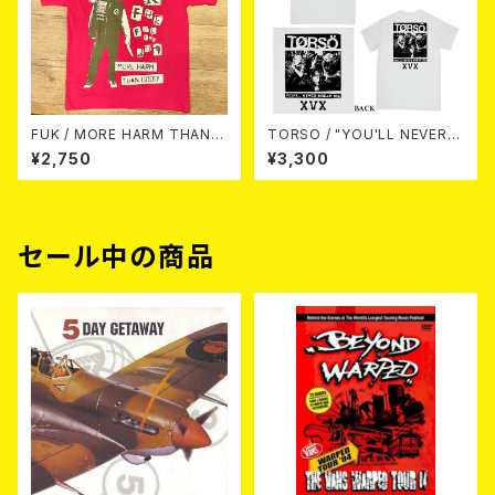
FUK / MORE HARM THAN G
TORSO / "YOU'LL NEVER B
OOD(PINK) T-shirt
REAK ME" - T-SHIRT
¥2,750
¥3,300
セール中の商品