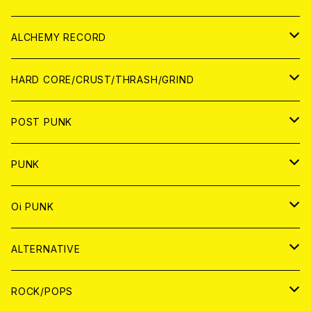
PATCH
ALCHEMY RECORD
アナログ
CD
HARD CORE/CRUST/THRASH/GRIND
DIGITAL CONTENTS
ANALOG
JAPAN
POST PUNK
CD
WORLD
CD
PUNK
ANALOG
CD
JAPAN
ANALOG
JAPAN
Oi PUNK
CASSETTE TAPE
ANALOG
WORLD
JAPAN
CD
WORLD
JAPAN
ALTERNATIVE
WORLD
ANALOG
CD
CD
WOLRD
JAPAN
ROCK/POPS