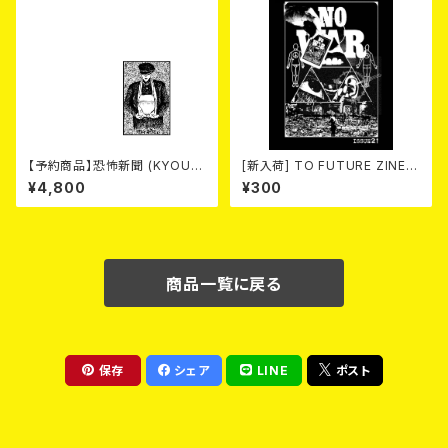
【予約商品】恐怖新聞 (KYOUF
[新入荷] TO FUTURE ZINE 2
U SHINBUN) / 死 (LP)【8月15
026 issue 21 -NO WAR! NO
¥4,800
¥300
日発売】
HATE!- (ZINE)
商品一覧に戻る
保存
シェア
LINE
ポスト