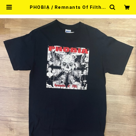
PHOBIA / Remnants Of Filth T
-shirt | RECORD SHOP MISER
Y