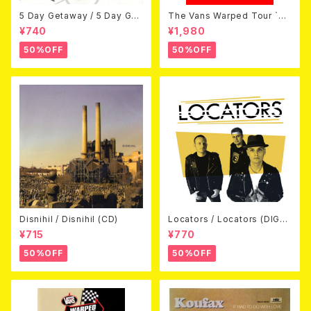
5 Day Getaway / 5 Day Get
The Vans Warped Tour `04
away (CDEP)
Beyond Warped (国内盤DV
¥740
¥1,980
D)
50%OFF
50%OFF
Disnihil / Disnihil (CD)
Locators / Locators (DIGPA
CK CD)
¥715
¥770
50%OFF
50%OFF