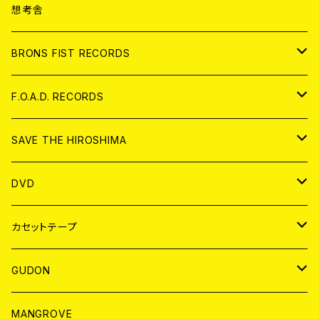
ANALOG
CD
想考舎
アパレル
BRONS FIST RECORDS
ANALOG
CD
F.O.A.D. RECORDS
ANALOG
CD
SAVE THE HIROSHIMA
ANALOG
アパレル
DVD
BADGE
JAPAN
カセットテープ
WORLD
JAPAN
GUDON
WORLD
アパレル
MANGROVE