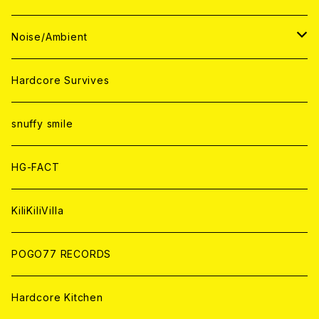
ANALOG
ANALOG
CD
CD
WORLD
JAPAN
Noise/Ambient
ANALOG
ANALOG
CD
CD
WORLD
JAPAN
Hardcore Survives
ANALOG
ANALOG
CD
CD
WORLD
snuffy smile
ANALOG
ANALOG
CD
HG-FACT
ANALOG
KiliKiliVilla
POGO77 RECORDS
Hardcore Kitchen