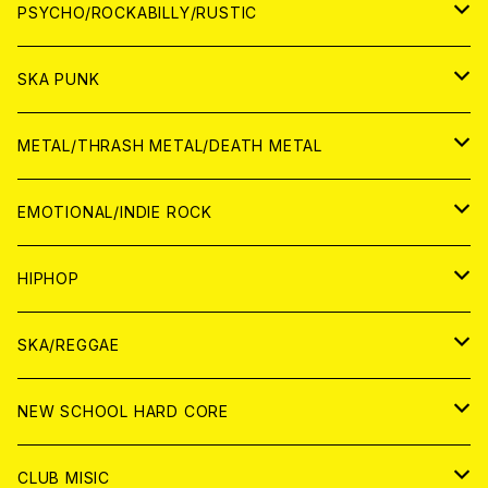
CD
アナログ
JAPAN
PSYCHO/ROCKABILLY/RUSTIC
CD
CD
WORLD
JAPAN
SKA PUNK
ANALOG
CD
CD
WORLD
JAPAN
METAL/THRASH METAL/DEATH METAL
ANALOG
ANALOG
CD
CD
WORLD
JAPAN
EMOTIONAL/INDIE ROCK
ANALOG
ANALOG
CD
CD
WORLD
JAPAN
HIPHOP
ANALOG
ANALOG
ANALOG
CD
WORLD
JAPAN
SKA/REGGAE
CD
ANALOG
CD
CD
WORLD
JAPAN
NEW SCHOOL HARD CORE
ANALOG
ANALOG
CD
CD
WORLD
JAPAN
CLUB MISIC