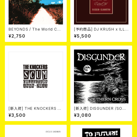
BEYONDS / The World Cha
[予約商品] DJ KRUSH x ILL-
nged Into Sunday Afternoo
BOSSTINO / XO (2CD)(限定
¥2,750
¥5,500
n 10"＋CD＋DVD
盤) 2026年08月05日発売！
[新入荷] THE KNOCKERS 『S
[新入荷] DISGUNDER /SOUT
CUM COLLECTION 1999
HERN CROSS (CD)
¥3,500
¥3,080
～2013』(2xCD)