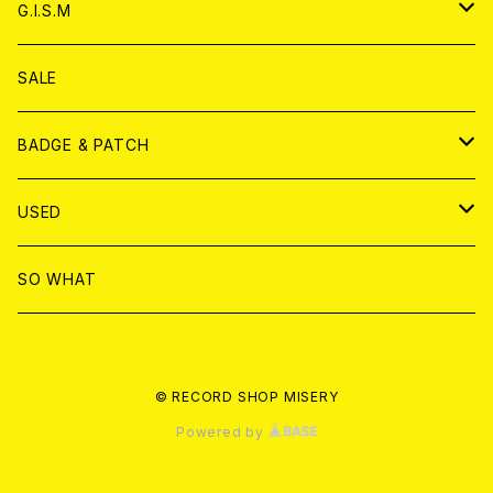
ANALOG
ANALOG
CD
アナログ
G.I.S.M
ANALOG
DVD
CD
SALE
T-shirt & WEAR
ANALOG
BADGE & PATCH
T-SHIRT & WEAR
BADGE
USED
DVD
PATCH
書籍
SO WHAT
カセットテープ
CD
© RECORD SHOP MISERY
書籍
ANALOG
Powered by