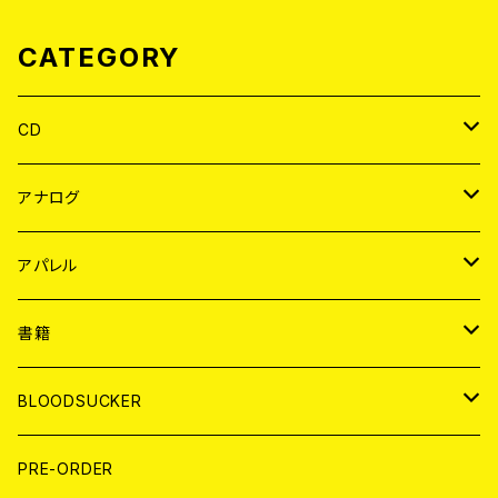
CATEGORY
CD
JAPAN
アナログ
WORLD
JAPAN
アパレル
７EP
WORLD
JAPAN
書籍
LP
7EP
T-shirt
WORLD
MAGAZINE
BLOODSUCKER
FLEXI
LP
HOOD
T-shirt
BOLLOCKS
写真集 (PHOTOBOOK)
CD
PRE-ORDER