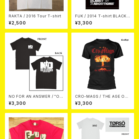
RAKTA / 2016 Tour T-shirt
FUK / 2014 T-shirt BLACK/
SILVER/RED
¥2,500
¥3,300
NO FOR AN ANSWER / "OR
CRO-MAGS / THE AGE OF
ANGE COUNTY HARDCORE
QUARREL T-SHIRT (M)
¥3,300
¥3,300
(BLACK)" - T-SHIRT (S)