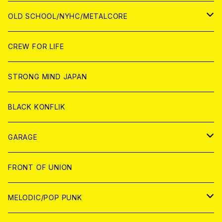
ANALOG
ANALOG
CD
CD
WORLD
JAPAN
OLD SCHOOL/NYHC/METALCORE
ANALOG
ANALOG
CD
CD
WORLD
JAPAN
CREW FOR LIFE
ANALOG
ANALOG
CD
CD
WORLD
STRONG MIND JAPAN
ANALOG
ANALOG
CD
BLACK KONFLIK
ANALOG
GARAGE
JAPAN
FRONT OF UNION
アナログ
WORLD
MELODIC/POP PUNK