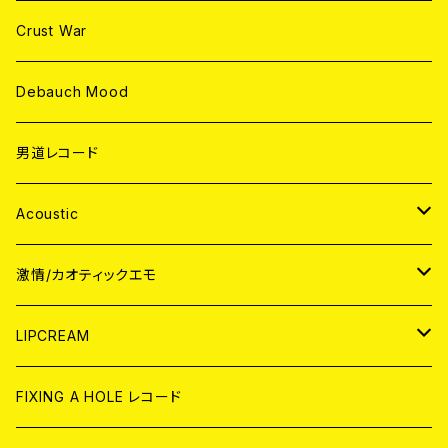
Crust War
Debauch Mood
男道レコード
Acoustic
JAPAN
激情/カオティックエモ
CD
WORLD
JAPAN
LIPCREAM
ANALOG
CD
CD
WORLD
CD
FIXING A HOLE レコード