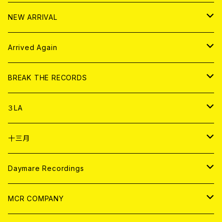
10インチ
その他
HOOD
EL ZINE
アナログ
NEW ARRIVAL
その他
DOLL MAGAZINE (USED)
アパレル
CD
Arrived Again
書籍
アナログ
CD
BREAK THE RECORDS
DIGITAL CONTENTS
アナログ
CD
３LA
ANALOG
CD
十三月
アパレル
ANALOG
CD
Daymare Recordings
ANALOG
CD
MCR COMPANY