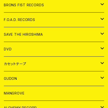
アパレル
BRONS FIST RECORDS
ANALOG
CD
F.O.A.D. RECORDS
ANALOG
CD
SAVE THE HIROSHIMA
ANALOG
アパレル
DVD
BADGE
JAPAN
カセットテープ
WORLD
JAPAN
GUDON
WORLD
アパレル
MANGROVE
PATCH
ALCHEMY RECORD