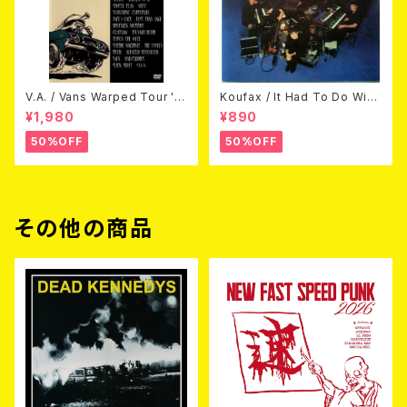
V.A. / Vans Warped Tour '0
Koufax / It Had To Do With
3 (DVD)
Love (CD)
¥1,980
¥890
50%OFF
50%OFF
その他の商品