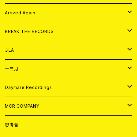
その他
DOLL MAGAZINE (USED)
アパレル
CD
Arrived Again
書籍
アナログ
CD
BREAK THE RECORDS
DIGITAL CONTENTS
アナログ
CD
３LA
ANALOG
CD
十三月
アパレル
ANALOG
CD
Daymare Recordings
ANALOG
CD
MCR COMPANY
ANALOG
CD
想考舎