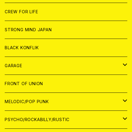
ANALOG
ANALOG
CD
CD
WORLD
JAPAN
CREW FOR LIFE
ANALOG
ANALOG
CD
CD
WORLD
STRONG MIND JAPAN
ANALOG
ANALOG
CD
BLACK KONFLIK
ANALOG
GARAGE
JAPAN
FRONT OF UNION
アナログ
WORLD
MELODIC/POP PUNK
CD
アナログ
JAPAN
PSYCHO/ROCKABILLY/RUSTIC