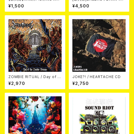
T / 3way split EP ハード ラッ
M -20th Anniversary Comp
¥1,500
¥4,500
ク ダンス (CD)
ilation- (2CD)
ZOMBIE RITUAL / Day of th
JOKE?! / HEARTACHE CD
e Zombie Demons
¥2,970
¥2,750