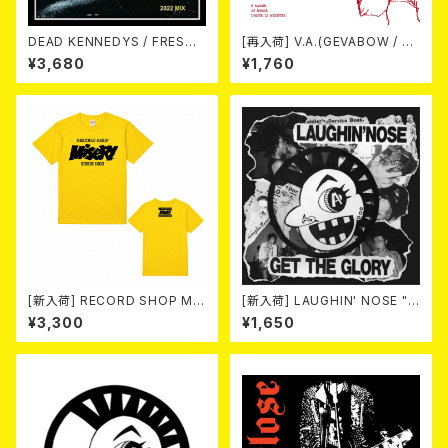
DEAD KENNEDYS / FRESH
[再入荷] V.A.(GEVABOW / D
FRUIT FOR ROTTING VEGE
USTPAN / EL NUDO / MARV
¥3,680
¥1,760
TABLES [2022 MIX](CD)
ELOUS / 高倉健 / Horse & D
eer) / NEW FAST SPEED PU
NK 2026 (7"EP/3rdプレス盤)
[新入荷] RECORD SHOP MIS
[新入荷] LAUGHIN' NOSE "G
ERY / 33th anniversary T-s
ET THE GLORY" (CD)
¥3,300
¥1,650
hirts (yellow ②)