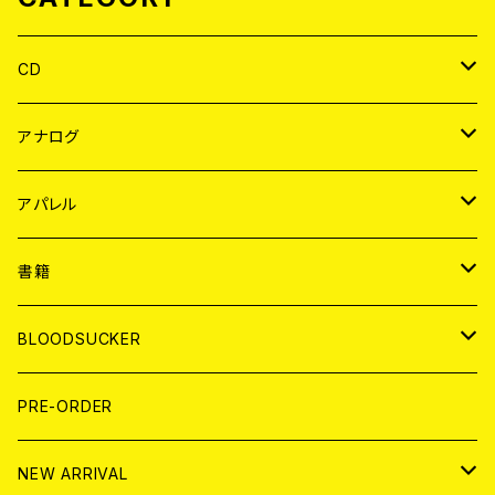
CD
JAPAN
アナログ
WORLD
JAPAN
アパレル
７EP
WORLD
JAPAN
書籍
LP
7EP
T-shirt
WORLD
MAGAZINE
BLOODSUCKER
FLEXI
LP
HOOD
T-shirt
BOLLOCKS
写真集 (PHOTOBOOK)
CD
PRE-ORDER
10インチ
その他
HOOD
EL ZINE
アナログ
NEW ARRIVAL