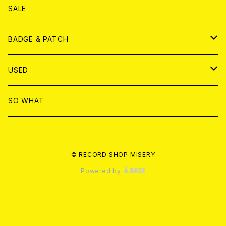
ANALOG
DVD
CD
SALE
T-shirt & WEAR
ANALOG
BADGE & PATCH
T-SHIRT & WEAR
BADGE
USED
DVD
PATCH
書籍
SO WHAT
カセットテープ
CD
© RECORD SHOP MISERY
書籍
ANALOG
Powered by