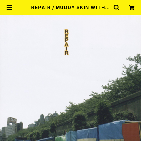
REPAIR / MUDDY SKIN WITH P
AIN CD | RECORD SHOP MISE
RY