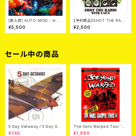
[新入荷] AUTO-MOD - In Th
【予約商品】SHOT THE RADI
e Wake Of KING AUTO-MO
O WITH A GUN / SOUND RI
¥5,500
¥2,500
D（CD+DVD/初回限定盤）
OT (CD)【8月８日発売】
セール中の商品
5 Day Getaway / 5 Day Get
The Vans Warped Tour `04
away (CDEP)
Beyond Warped (国内盤DV
¥740
¥1,980
D)