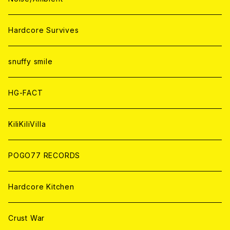
ANALOG
ANALOG
CD
CD
WORLD
JAPAN
Hardcore Survives
ANALOG
ANALOG
CD
CD
WORLD
snuffy smile
ANALOG
ANALOG
CD
HG-FACT
ANALOG
KiliKiliVilla
POGO77 RECORDS
Hardcore Kitchen
Crust War