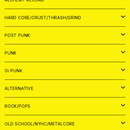
アナログ
CD
HARD CORE/CRUST/THRASH/GRIND
DIGITAL CONTENTS
ANALOG
JAPAN
POST PUNK
CD
WORLD
CD
PUNK
ANALOG
CD
JAPAN
ANALOG
JAPAN
Oi PUNK
CASSETTE TAPE
ANALOG
WORLD
JAPAN
CD
WORLD
JAPAN
ALTERNATIVE
WORLD
ANALOG
CD
CD
WOLRD
JAPAN
ROCK/POPS
ANALOG
ANALOG
CD
CD
WORLD
JAPAN
OLD SCHOOL/NYHC/METALCORE