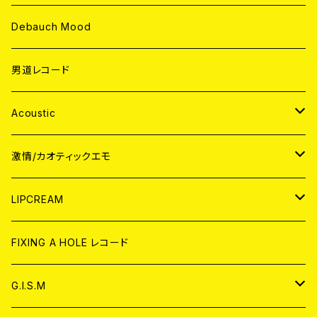
Debauch Mood
男道レコード
Acoustic
JAPAN
激情/カオティックエモ
CD
WORLD
JAPAN
LIPCREAM
ANALOG
CD
CD
WORLD
CD
FIXING A HOLE レコード
ANALOG
ANALOG
CD
アナログ
G.I.S.M