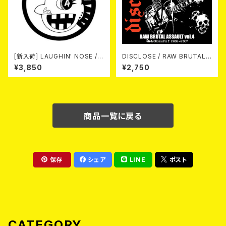
[新入荷] LAUGHIN' NOSE / P
DISCLOSE / RAW BRUTAL
USSY FOR SALE (LP)
ASSAULT Vol.4 : DISCOGR
¥3,850
¥2,750
APHY 2002-2007 (2xCD)
商品一覧に戻る
保存
シェア
LINE
ポスト
CATEGORY