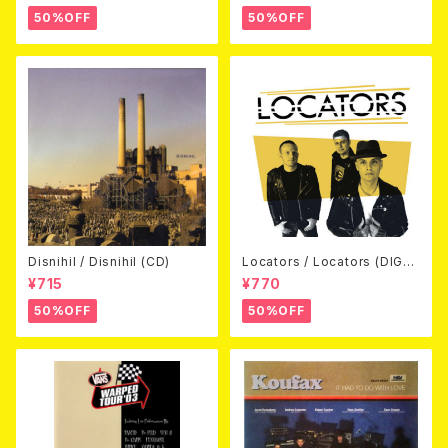
50%OFF
50%OFF
Disnihil / Disnihil (CD)
Locators / Locators (DIGPA
CK CD)
¥715
¥770
50%OFF
50%OFF