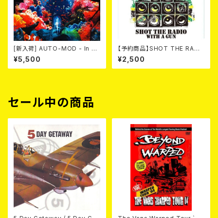
[新入荷] AUTO-MOD - In Th
【予約商品】SHOT THE RADI
e Wake Of KING AUTO-MO
O WITH A GUN / SOUND RI
¥5,500
¥2,500
D（CD+DVD/初回限定盤）
OT (CD)【8月８日発売】
セール中の商品