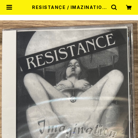
RESISTANCE / IMAZINATION
（MAXI CD） | RECORD SHOP MI
SERY