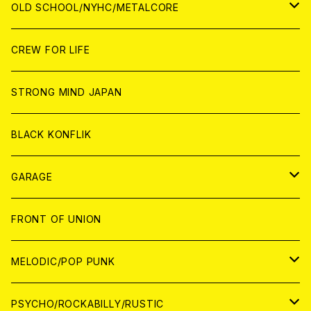
ANALOG
ANALOG
CD
CD
WORLD
JAPAN
OLD SCHOOL/NYHC/METALCORE
ANALOG
ANALOG
CD
CD
WORLD
JAPAN
CREW FOR LIFE
ANALOG
ANALOG
CD
CD
WORLD
STRONG MIND JAPAN
ANALOG
ANALOG
CD
BLACK KONFLIK
ANALOG
GARAGE
JAPAN
FRONT OF UNION
アナログ
WORLD
MELODIC/POP PUNK
CD
アナログ
JAPAN
PSYCHO/ROCKABILLY/RUSTIC