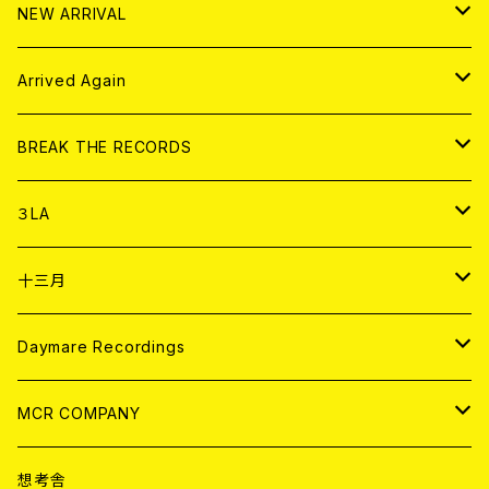
その他
HOOD
EL ZINE
アナログ
NEW ARRIVAL
その他
DOLL MAGAZINE (USED)
アパレル
CD
Arrived Again
書籍
アナログ
CD
BREAK THE RECORDS
DIGITAL CONTENTS
アナログ
CD
３LA
ANALOG
CD
十三月
アパレル
ANALOG
CD
Daymare Recordings
ANALOG
CD
MCR COMPANY
ANALOG
CD
想考舎