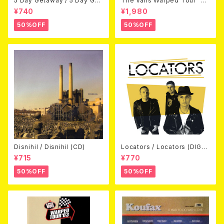
5 Day Getaway / 5 Day Get
The Vans Warped Tour `04
away (CDEP)
Beyond Warped (国内盤DV
¥740
¥1,980
D)
50%OFF
50%OFF
Disnihil / Disnihil (CD)
Locators / Locators (DIGPA
CK CD)
¥715
¥770
50%OFF
50%OFF