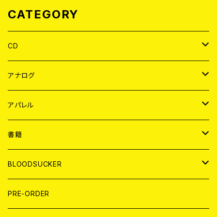
CATEGORY
CD
JAPAN
アナログ
WORLD
JAPAN
アパレル
７EP
WORLD
JAPAN
書籍
LP
7EP
T-shirt
WORLD
MAGAZINE
BLOODSUCKER
FLEXI
LP
HOOD
T-shirt
BOLLOCKS
写真集 (PHOTOBOOK)
CD
PRE-ORDER
10インチ