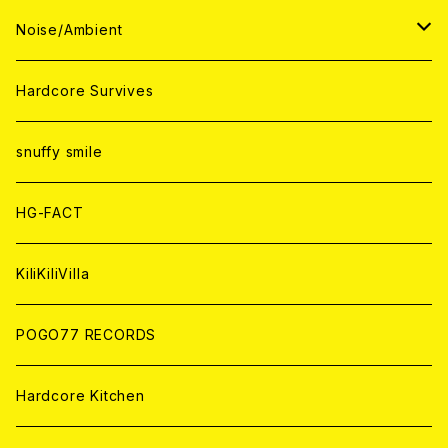
ANALOG
ANALOG
CD
CD
WORLD
JAPAN
Noise/Ambient
ANALOG
ANALOG
CD
CD
WORLD
JAPAN
Hardcore Survives
ANALOG
ANALOG
CD
CD
WORLD
snuffy smile
ANALOG
ANALOG
CD
HG-FACT
ANALOG
KiliKiliVilla
POGO77 RECORDS
Hardcore Kitchen