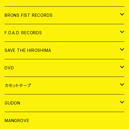
アパレル
BRONS FIST RECORDS
ANALOG
CD
F.O.A.D. RECORDS
ANALOG
CD
SAVE THE HIROSHIMA
ANALOG
アパレル
DVD
BADGE
JAPAN
カセットテープ
WORLD
JAPAN
GUDON
WORLD
アパレル
MANGROVE