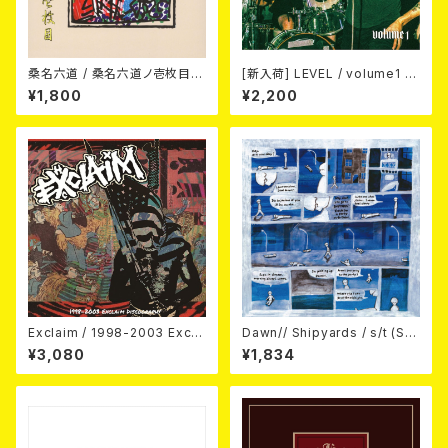
桑名六道 / 桑名六道ノ壱枚目
[新入荷] LEVEL / volume1 DI
(CD)
SCOGRAPHY 2021-2026 (D
¥1,800
¥2,200
IGIPACK CD)
Exclaim / 1998-2003 Excla
Dawn// Shipyards / s/t (Spl
im Discography
it) LP＋CD
¥3,080
¥1,834