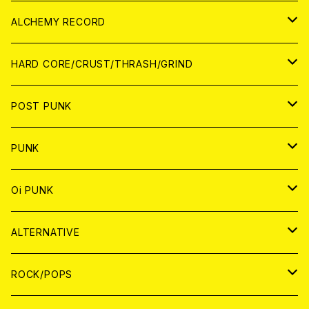
PATCH
ALCHEMY RECORD
アナログ
CD
HARD CORE/CRUST/THRASH/GRIND
DIGITAL CONTENTS
ANALOG
JAPAN
POST PUNK
CD
WORLD
CD
PUNK
ANALOG
CD
JAPAN
ANALOG
JAPAN
Oi PUNK
CASSETTE TAPE
ANALOG
WORLD
JAPAN
CD
WORLD
JAPAN
ALTERNATIVE
WORLD
ANALOG
CD
CD
WOLRD
JAPAN
ROCK/POPS