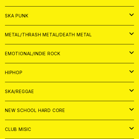
CD
CD
WORLD
JAPAN
SKA PUNK
ANALOG
CD
CD
WORLD
JAPAN
METAL/THRASH METAL/DEATH METAL
ANALOG
ANALOG
CD
CD
WORLD
JAPAN
EMOTIONAL/INDIE ROCK
ANALOG
ANALOG
CD
CD
WORLD
JAPAN
HIPHOP
ANALOG
ANALOG
ANALOG
CD
WORLD
JAPAN
SKA/REGGAE
CD
ANALOG
CD
CD
WORLD
JAPAN
NEW SCHOOL HARD CORE
ANALOG
ANALOG
CD
CD
WORLD
JAPAN
CLUB MISIC