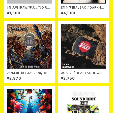
【新入荷】RAW//F.U.//NO RES
[新入荷]BALZAC / DARK-IS
T / 3way split EP ハード ラッ
M -20th Anniversary Comp
¥1,500
¥4,500
ク ダンス (CD)
ilation- (2CD)
ZOMBIE RITUAL / Day of th
JOKE?! / HEARTACHE CD
e Zombie Demons
¥2,970
¥2,750