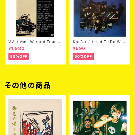
V.A. / Vans Warped Tour '0
Koufax / It Had To Do With
3 (DVD)
Love (CD)
¥1,980
¥890
50%OFF
50%OFF
その他の商品