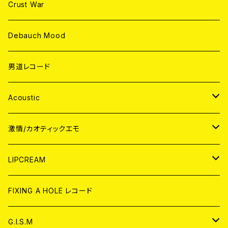
Crust War
Debauch Mood
男道レコード
Acoustic
JAPAN
激情/カオティックエモ
CD
WORLD
JAPAN
LIPCREAM
ANALOG
CD
CD
WORLD
CD
FIXING A HOLE レコード
ANALOG
ANALOG
CD
アナログ
G.I.S.M