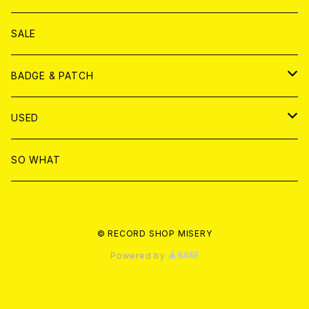
ANALOG
DVD
CD
SALE
T-shirt & WEAR
ANALOG
BADGE & PATCH
T-SHIRT & WEAR
BADGE
USED
DVD
PATCH
書籍
SO WHAT
カセットテープ
CD
© RECORD SHOP MISERY
書籍
ANALOG
Powered by