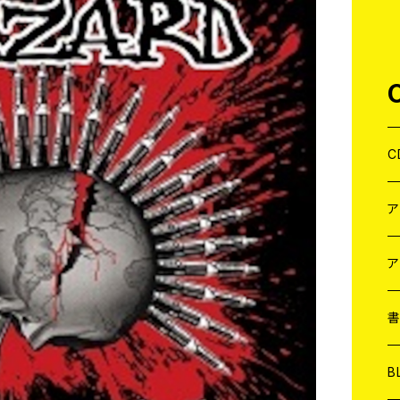
C
J
W
J
ア
７
W
J
L
7
T-
W
M
B