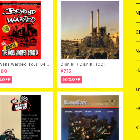
C
A
C
C
W
J
N
A
A
C
C
W
J
C
A
A
C
C
W
J
N
Vans Warped Tour `04
Disnihil / Disnihil (CD)
A
A
C
C
ond Warped (国内盤DVD)
W
J
H
980
¥715
%OFF
50%OFF
A
A
C
C
W
s
A
A
C
H
A
Ki