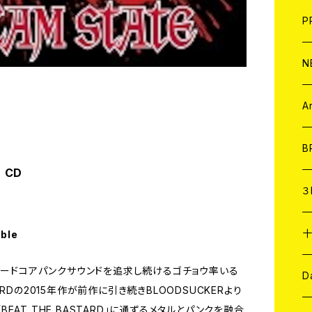
F
L
H
T-
B
写
C
P
1
そ
H
E
N
そ
D
ア
C
A
C
B
 CD
D
C
３
A
C
able
ハードコアパンクサウンドを追求し続けるゴチョウ率いる
ア
A
C
D
RDの2015年作が前作に引き続きBLOODSUCKERより
「BEAT THE BASTARD」に通ずるメタルとパンクを融合