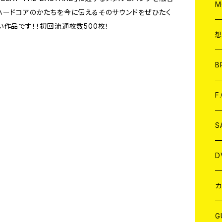
A
C
M
ハードコアのかたちを今に伝えるそのサウンドをぜひたく
作品です！！初回流通枚数500枚！
A
C
ア
B
A
C
F
A
C
S
A
ア
D
B
J
カ
W
J
G