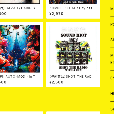
ア
荷]BALZAC / DARK-ISM
ZOMBIE RITUAL / Day of the
W
M
h Anniversary Compilati
Zombie Demons
500
¥2,970
(2CD)
C
ア
J
P
C
C
W
J
S
A
C
C
W
J
M
E
A
A
C
C
W
荷] AUTO-MOD - In The
【予約商品】SHOT THE RADIO
J
E
e Of KING AUTO-MOD
WITH A GUN / SOUND RIOT
500
¥2,500
+DVD/初回限定盤）
(CD)【8月８日発売】
A
A
C
C
W
J
H
A
A
A
C
W
J
S