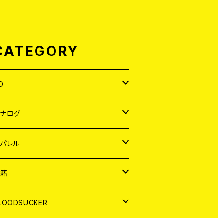
CATEGORY
D
APAN
アナログ
ORLD
APAN
パレル
EP
ORLD
APAN
書籍
P
EP
shirt
ORLD
AGAZINE
LOODSUCKER