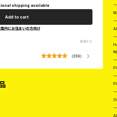
tional shipping available
W
ア
M
Add to cart
P
本国内にお住まいの方向け
A
通報する
C
H
N
(359)
D
A
J
P
品
C
W
C
P
A
C
J
A
J
O
C
A
W
J
C
W
J
A