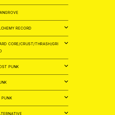
ORLD
パレル
ANGROVE
ATCH
LCHEMY RECORD
アナログ
D
ARD CORE/CRUST/THRASH/GRI
D
IGITAL CONTENTS
NALOG
APAN
OST PUNK
D
ORLD
D
UNK
NALOG
D
APAN
NALOG
APAN
i PUNK
ASSETTE TAPE
NALOG
ORLD
APAN
D
ORLD
APAN
LTERNATIVE