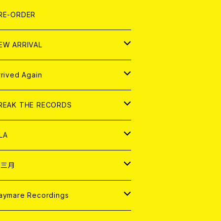
LEXI
P
OOD
shirt
OLLOCKS
真集 (PHOTOBOOK)
D
RE-ORDER
0インチ
の他
OOD
L ZINE
アナログ
EW ARRIVAL
の他
OLL MAGAZINE (USED)
パレル
D
rrived Again
書籍
アナログ
D
REAK THE RECORDS
IGITAL CONTENTS
アナログ
D
LA
NALOG
D
十三月
パレル
NALOG
D
aymare Recordings