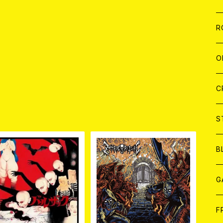
W
A
C
C
W
J
R
A
A
C
C
W
J
O
A
A
C
C
W
J
C
品
A
A
C
C
W
S
A
A
C
B
A
G
J
F