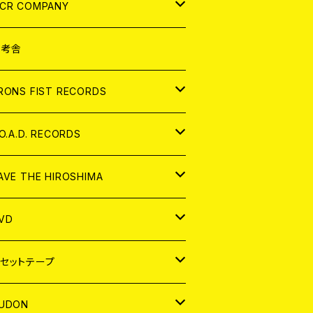
NALOG
D
CR COMPANY
NALOG
D
想考舎
パレル
RONS FIST RECORDS
NALOG
D
.O.A.D. RECORDS
NALOG
D
AVE THE HIROSHIMA
NALOG
パレル
VD
ADGE
APAN
セットテープ
ORLD
APAN
UDON