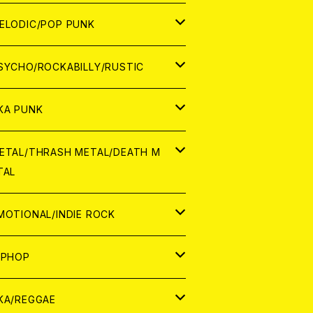
ナログ
ORLD
ELODIC/POP PUNK
D
ナログ
APAN
SYCHO/ROCKABILLY/RUSTIC
D
D
ORLD
APAN
KA PUNK
NALOG
D
D
ORLD
APAN
ETAL/THRASH METAL/DEATH M
TAL
NALOG
NALOG
D
D
ORLD
APAN
MOTIONAL/INDIE ROCK
NALOG
NALOG
D
D
ORLD
APAN
IPHOP
NALOG
NALOG
NALOG
D
ORLD
APAN
KA/REGGAE