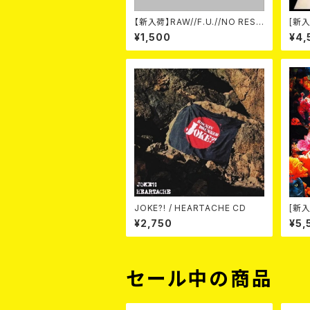
【新入荷】RAW//F.U.//NO REST
[新入
/ 3way split EP ハード ラック
-20t
¥1,500
¥4,
ダンス (CD)
on- 
JOKE?! / HEARTACHE CD
[新入
Wak
¥2,750
¥5,
（CD
セール中の商品