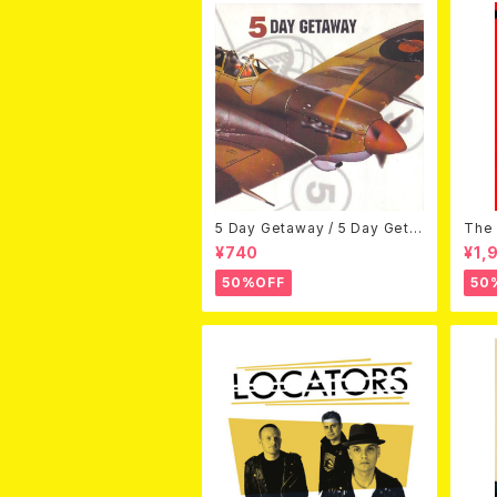
5 Day Getaway / 5 Day Geta
The 
way (CDEP)
Bey
¥740
¥1,
50%OFF
50