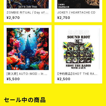
ZOMBIE RITUAL / Day of th
JOKE?! / HEARTACHE CD
e Zombie Demons
¥2,970
¥2,750
[新入荷] AUTO-MOD - In Th
【予約商品】SHOT THE RADI
e Wake Of KING AUTO-MO
O WITH A GUN / SOUND RI
¥5,500
¥2,500
D（CD+DVD/初回限定盤）
OT (CD)【8月８日発売】
セール中の商品