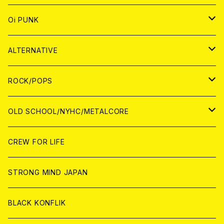
ANALOG
CD
JAPAN
ANALOG
JAPAN
Oi PUNK
CASSETTE TAPE
ANALOG
WORLD
JAPAN
CD
WORLD
JAPAN
ALTERNATIVE
WORLD
ANALOG
CD
CD
WOLRD
JAPAN
ROCK/POPS
ANALOG
ANALOG
CD
CD
WORLD
JAPAN
OLD SCHOOL/NYHC/METALCORE
ANALOG
ANALOG
CD
CD
WORLD
JAPAN
CREW FOR LIFE
ANALOG
ANALOG
CD
CD
WORLD
STRONG MIND JAPAN
ANALOG
ANALOG
CD
BLACK KONFLIK