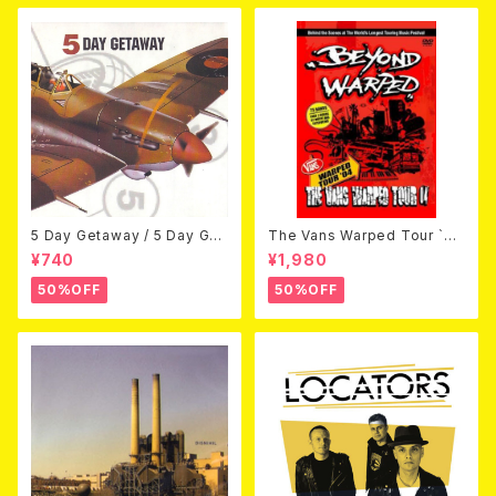
5 Day Getaway / 5 Day Get
The Vans Warped Tour `04
away (CDEP)
Beyond Warped (国内盤DV
¥740
¥1,980
D)
50%OFF
50%OFF