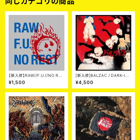
同じカテゴリの商品
【新入荷】RAW//F.U.//NO RES
[新入荷]BALZAC / DARK-IS
T / 3way split EP ハード ラッ
M -20th Anniversary Comp
¥1,500
¥4,500
ク ダンス (CD)
ilation- (2CD)