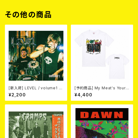
その他の商品
[新入荷] LEVEL / volume1 DI
[予約商品] My Meat's Your
SCOGRAPHY 2021-2026 (D
Poison -あんたにゃ毒でもオイ
¥2,200
¥4,400
IGIPACK CD)
ラにゃ薬- (White) 熊本地震 復
興支援T-shirt 2026年8月末
～9月頭入荷！