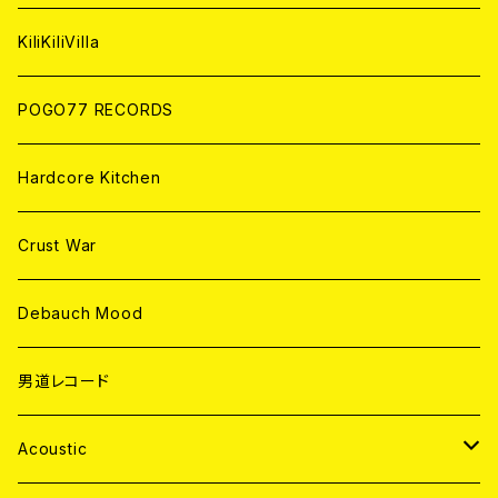
ANALOG
KiliKiliVilla
POGO77 RECORDS
Hardcore Kitchen
Crust War
Debauch Mood
男道レコード
Acoustic