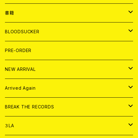
７EP
WORLD
JAPAN
書籍
LP
7EP
T-shirt
WORLD
MAGAZINE
BLOODSUCKER
FLEXI
LP
HOOD
T-shirt
BOLLOCKS
写真集 (PHOTOBOOK)
CD
PRE-ORDER
10インチ
その他
HOOD
EL ZINE
アナログ
NEW ARRIVAL
その他
DOLL MAGAZINE (USED)
アパレル
CD
Arrived Again
書籍
アナログ
CD
BREAK THE RECORDS
DIGITAL CONTENTS
アナログ
CD
３LA