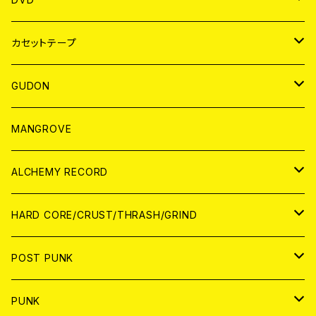
BADGE
JAPAN
カセットテープ
WORLD
JAPAN
GUDON
WORLD
アパレル
MANGROVE
PATCH
ALCHEMY RECORD
アナログ
CD
HARD CORE/CRUST/THRASH/GRIND
DIGITAL CONTENTS
ANALOG
JAPAN
POST PUNK
CD
WORLD
CD
PUNK