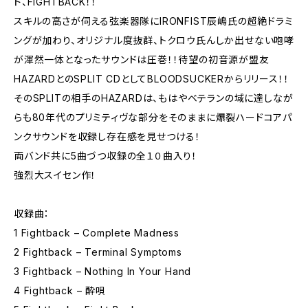
ド、FIGHTBACK！！
スキルの高さが伺える弦楽器隊にIRONFIST辰嶋氏の超絶ドラミ
ングが加わり、オリジナル度抜群、トクロウ氏んしか出せない咆哮
が渾然一体となったサウンドは圧巻！！待望の初音源が盟友
HAZARDとのSPLIT CDとしてBLOODSUCKERからリリース！！
そのSPLITの相手のHAZARDは、もはやベテランの域に達しなが
らも80年代のプリミティヴな部分をそのままに爆裂ハードコアパ
ンクサウンドを収録し存在感を見せつける！
両バンド共に5曲づつ収録の全１０曲入り！
強烈大スイセン作！
収録曲：
1 Fightback – Complete Madness
2 Fightback – Terminal Symptoms
3 Fightback – Nothing In Your Hand
4 Fightback – 酔唄