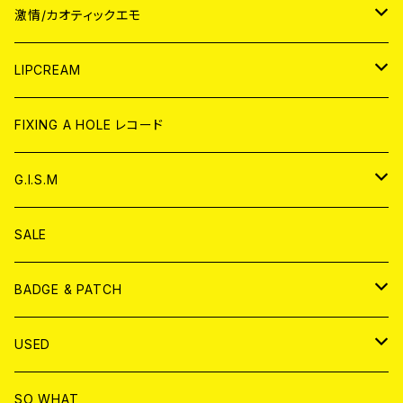
JAPAN
激情/カオティックエモ
CD
WORLD
JAPAN
LIPCREAM
ANALOG
CD
CD
WORLD
CD
FIXING A HOLE レコード
ANALOG
ANALOG
CD
アナログ
G.I.S.M
ANALOG
DVD
CD
SALE
T-shirt & WEAR
ANALOG
BADGE & PATCH
T-SHIRT & WEAR
BADGE
USED
DVD
PATCH
書籍
SO WHAT