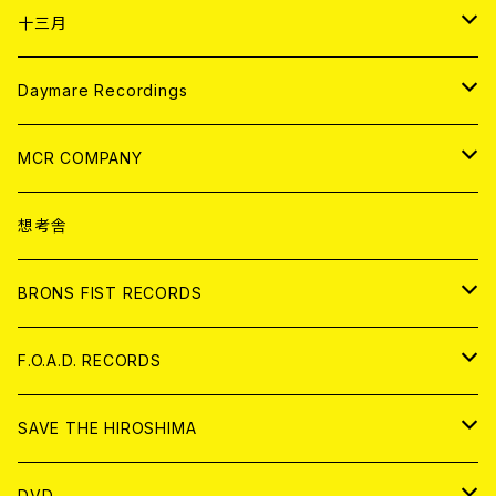
ANALOG
CD
十三月
アパレル
ANALOG
CD
Daymare Recordings
ANALOG
CD
MCR COMPANY
ANALOG
CD
想考舎
アパレル
BRONS FIST RECORDS
ANALOG
CD
F.O.A.D. RECORDS
ANALOG
CD
SAVE THE HIROSHIMA
ANALOG
アパレル
DVD