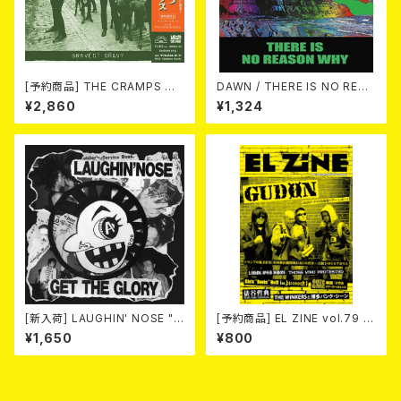
[予約商品] THE CRAMPS ザ・
DAWN / THERE IS NO REAS
クランプス / Gravest Gravy
ON WHY 10"+DL-CODE
¥2,860
¥1,324
（墓場のごちそう）(CD) 2026.8
月下旬
[新入荷] LAUGHIN' NOSE "G
[予約商品] EL ZINE vol.79 8
ET THE GLORY" (CD)
月25日発売予定
¥1,650
¥800