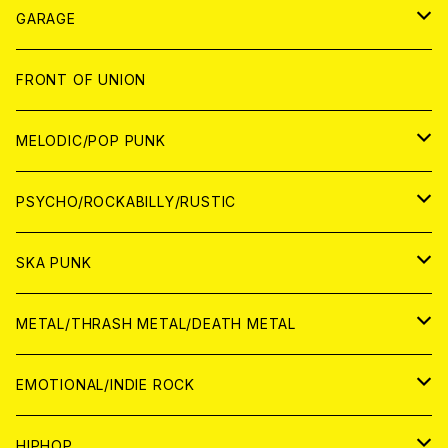
ANALOG
GARAGE
JAPAN
FRONT OF UNION
アナログ
WORLD
MELODIC/POP PUNK
CD
アナログ
JAPAN
PSYCHO/ROCKABILLY/RUSTIC
CD
CD
WORLD
JAPAN
SKA PUNK
ANALOG
CD
CD
WORLD
JAPAN
METAL/THRASH METAL/DEATH METAL
ANALOG
ANALOG
CD
CD
WORLD
JAPAN
EMOTIONAL/INDIE ROCK
ANALOG
ANALOG
CD
CD
WORLD
JAPAN
HIPHOP