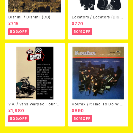
Disnihil / Disnihil (CD)
Locators / Locators (DIGPA
CK CD)
¥715
¥770
50%OFF
50%OFF
V.A. / Vans Warped Tour '0
Koufax / It Had To Do With
3 (DVD)
Love (CD)
¥1,980
¥890
50%OFF
50%OFF