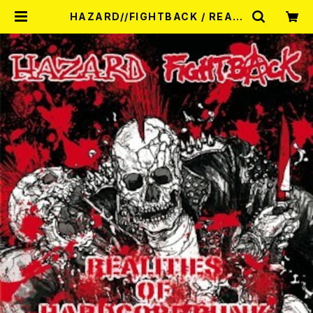
HAZARD//FIGHTBACK / REALI
TIES OF HARDCORE PUNK -SP
LIT- CD | RECORD SHOP MISE
RY