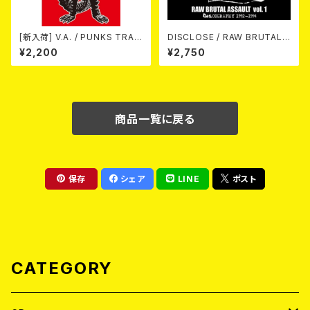
[新入荷] V.A. / PUNKS TRAV
DISCLOSE / RAW BRUTAL
EL GUIDE SHIZUOKA (CD)
ASSAULT Vol.1 : DISCOGRA
¥2,200
¥2,750
PHY 1992-1994 (2CD)
商品一覧に戻る
保存
シェア
LINE
ポスト
CATEGORY