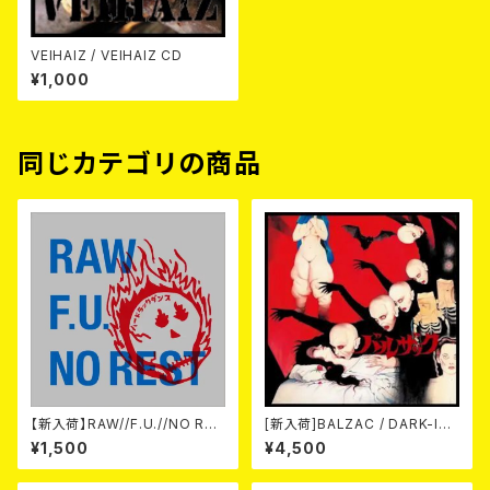
VEIHAIZ / VEIHAIZ CD
¥1,000
同じカテゴリの商品
【新入荷】RAW//F.U.//NO RES
[新入荷]BALZAC / DARK-IS
T / 3way split EP ハード ラッ
M -20th Anniversary Comp
¥1,500
¥4,500
ク ダンス (CD)
ilation- (2CD)