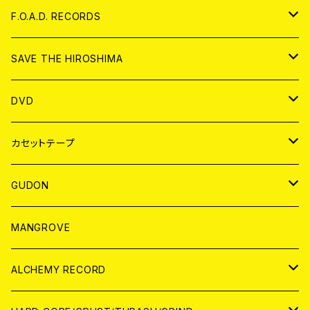
ANALOG
CD
F.O.A.D. RECORDS
ANALOG
CD
SAVE THE HIROSHIMA
ANALOG
アパレル
DVD
BADGE
JAPAN
カセットテープ
WORLD
JAPAN
GUDON
WORLD
アパレル
MANGROVE
PATCH
ALCHEMY RECORD