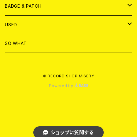
T-shirt & WEAR
ANALOG
BADGE & PATCH
T-SHIRT & WEAR
BADGE
USED
DVD
PATCH
書籍
SO WHAT
カセットテープ
CD
© RECORD SHOP MISERY
書籍
ANALOG
Powered by
ショップに質問する