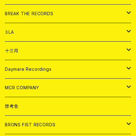
書籍
アナログ
CD
BREAK THE RECORDS
DIGITAL CONTENTS
アナログ
CD
３LA
ANALOG
CD
十三月
アパレル
ANALOG
CD
Daymare Recordings
ANALOG
CD
MCR COMPANY
ANALOG
CD
想考舎
アパレル
BRONS FIST RECORDS