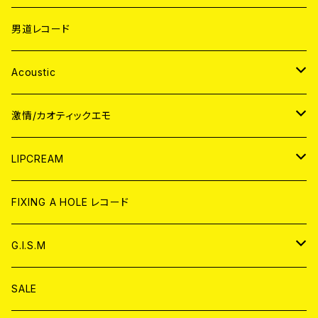
男道レコード
Acoustic
JAPAN
激情/カオティックエモ
CD
WORLD
JAPAN
LIPCREAM
ANALOG
CD
CD
WORLD
CD
FIXING A HOLE レコード
ANALOG
ANALOG
CD
アナログ
G.I.S.M
ANALOG
DVD
CD
SALE