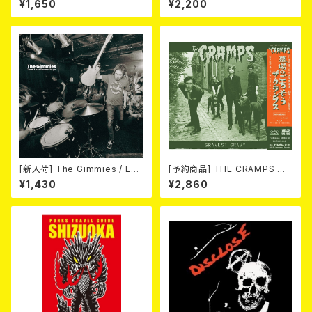
¥1,650
¥2,200
[新入荷] The Gimmies / Los
[予約商品] THE CRAMPS ザ・
t Last Recordings (7")
クランプス / Gravest Gravy
¥1,430
¥2,860
（墓場のごちそう）(CD) 2026.8
月下旬