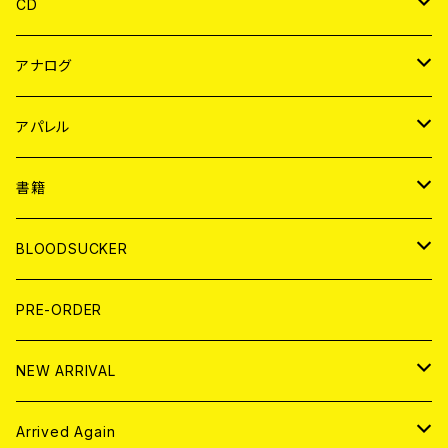
CD
JAPAN
アナログ
WORLD
JAPAN
アパレル
７EP
WORLD
JAPAN
書籍
LP
7EP
T-shirt
WORLD
MAGAZINE
BLOODSUCKER
FLEXI
LP
HOOD
T-shirt
BOLLOCKS
写真集 (PHOTOBOOK)
CD
PRE-ORDER
10インチ
その他
HOOD
EL ZINE
アナログ
NEW ARRIVAL
その他
DOLL MAGAZINE (USED)
アパレル
CD
Arrived Again