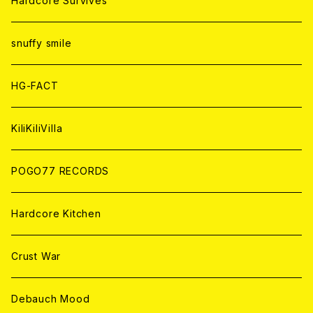
Hardcore Survives
ANALOG
ANALOG
CD
CD
WORLD
snuffy smile
ANALOG
ANALOG
CD
HG-FACT
ANALOG
KiliKiliVilla
POGO77 RECORDS
Hardcore Kitchen
Crust War
Debauch Mood