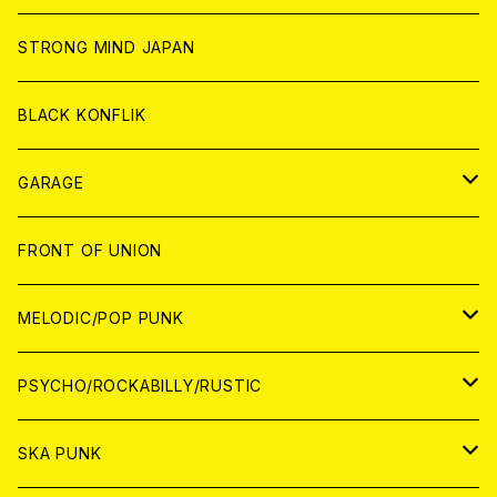
ANALOG
ANALOG
CD
CD
WORLD
STRONG MIND JAPAN
ANALOG
ANALOG
CD
BLACK KONFLIK
ANALOG
GARAGE
JAPAN
FRONT OF UNION
アナログ
WORLD
MELODIC/POP PUNK
CD
アナログ
JAPAN
PSYCHO/ROCKABILLY/RUSTIC
CD
CD
WORLD
JAPAN
SKA PUNK