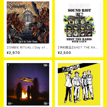
ZOMBIE RITUAL / Day of th
【予約商品】SHOT THE RADI
e Zombie Demons
O WITH A GUN / SOUND RI
¥2,970
¥2,500
OT (CD)【8月８日発売】