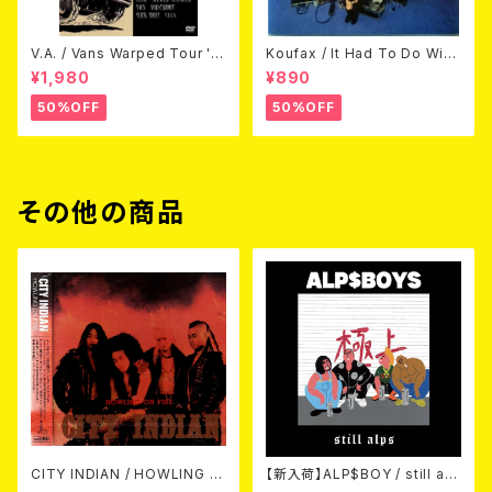
V.A. / Vans Warped Tour '0
Koufax / It Had To Do With
3 (DVD)
Love (CD)
¥1,980
¥890
50%OFF
50%OFF
その他の商品
CITY INDIAN / HOWLING O
【新入荷】ALP$BOY / still alp
N FIRE (CD)
s (CD)