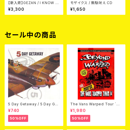
【新入荷】GEZAN / I KNOW H
モザイクス / 無駄吠え CD
OW NOW (CD)
¥3,300
¥1,650
セール中の商品
5 Day Getaway / 5 Day Get
The Vans Warped Tour `04
away (CDEP)
Beyond Warped (国内盤DV
¥740
¥1,980
D)
50%OFF
50%OFF