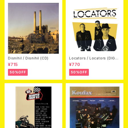
Disnihil / Disnihil (CD)
Locators / Locators (DIGPA
CK CD)
¥715
¥770
50%OFF
50%OFF