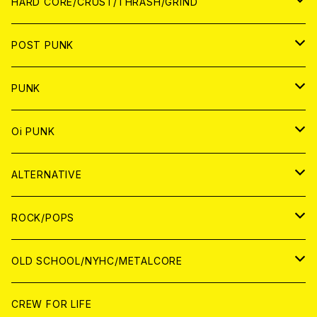
アナログ
CD
HARD CORE/CRUST/THRASH/GRIND
DIGITAL CONTENTS
ANALOG
JAPAN
POST PUNK
CD
WORLD
CD
PUNK
ANALOG
CD
JAPAN
ANALOG
JAPAN
Oi PUNK
CASSETTE TAPE
ANALOG
WORLD
JAPAN
CD
WORLD
JAPAN
ALTERNATIVE
WORLD
ANALOG
CD
CD
WOLRD
JAPAN
ROCK/POPS
ANALOG
ANALOG
CD
CD
WORLD
JAPAN
OLD SCHOOL/NYHC/METALCORE
ANALOG
ANALOG
CD
CD
WORLD
JAPAN
CREW FOR LIFE