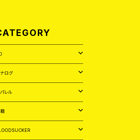
CATEGORY
D
APAN
アナログ
ORLD
APAN
パレル
EP
ORLD
APAN
書籍
P
EP
shirt
ORLD
AGAZINE
LOODSUCKER