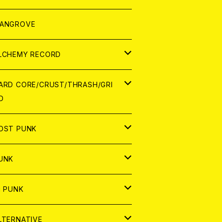
ORLD
パレル
ANGROVE
ATCH
LCHEMY RECORD
アナログ
D
ARD CORE/CRUST/THRASH/GRI
D
IGITAL CONTENTS
NALOG
APAN
OST PUNK
D
ORLD
D
UNK
NALOG
D
APAN
NALOG
APAN
i PUNK
ASSETTE TAPE
NALOG
ORLD
APAN
D
ORLD
APAN
LTERNATIVE