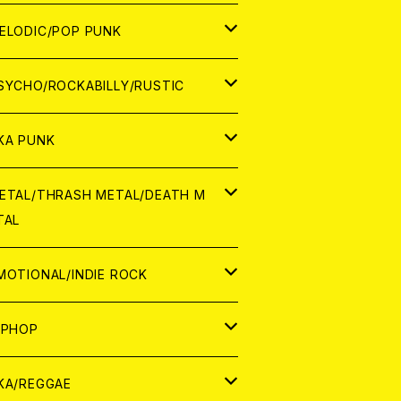
ナログ
ORLD
ELODIC/POP PUNK
D
ナログ
APAN
SYCHO/ROCKABILLY/RUSTIC
D
D
ORLD
APAN
KA PUNK
NALOG
D
D
ORLD
APAN
ETAL/THRASH METAL/DEATH M
TAL
NALOG
NALOG
D
D
ORLD
APAN
MOTIONAL/INDIE ROCK
NALOG
NALOG
D
D
ORLD
APAN
IPHOP
NALOG
NALOG
NALOG
D
ORLD
APAN
KA/REGGAE