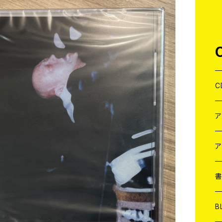
C
J
W
J
ア
７
W
J
L
7
T-
W
M
B