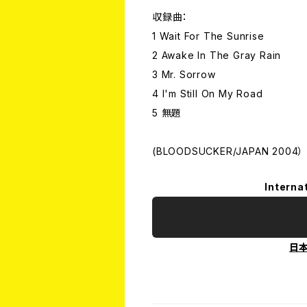
収録曲：
1 Wait For The Sunrise
2 Awake In The Gray Rain
3 Mr. Sorrow
4 I'm Still On My Road
5 無題
(BLOODSUCKER/JAPAN 2004）
Interna
日