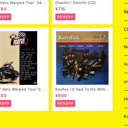
Vans Warped Tour `04
Disnihil / Disnihil (CD)
ond Warped (国内盤DVD)
980
¥715
C
A
C
C
W
J
N
%OFF
50%OFF
A
A
C
C
W
J
C
A
A
C
C
W
J
N
A
A
C
C
W
J
H
A
A
C
C
W
s
 / Vans Warped Tour '03
Koufax / It Had To Do With L
D)
ove (CD)
980
¥890
A
A
C
H
%OFF
50%OFF
A
Ki