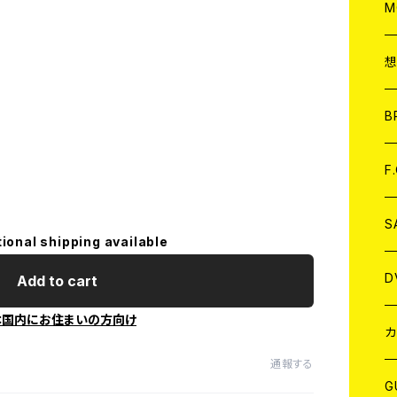
A
C
M
A
C
ア
B
A
C
F
A
C
S
tional shipping available
A
ア
D
Add to cart
本国内にお住まいの方向け
B
J
カ
通報する
W
J
G