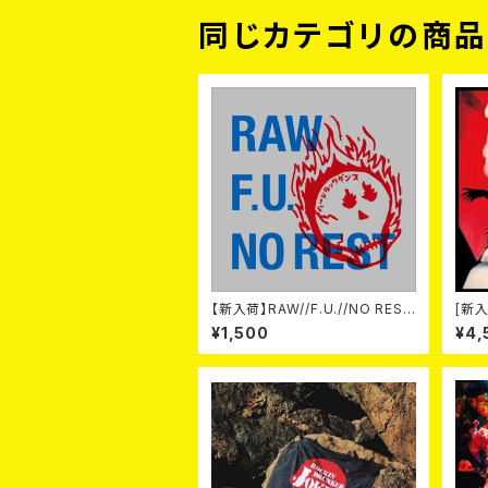
同じカテゴリの商
【新入荷】RAW//F.U.//NO REST
[新入
/ 3way split EP ハード ラック
-20t
¥1,500
¥4,
ダンス (CD)
on- 