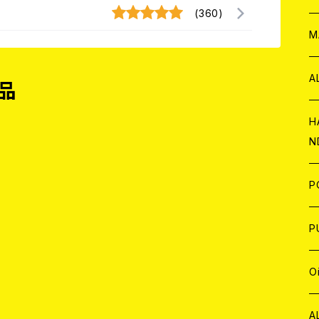
(360)
W
ア
M
P
A
品
C
H
N
D
A
J
P
C
W
C
P
A
C
J
A
J
O
C
A
W
J
C
W
J
A