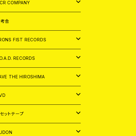
NALOG
D
CR COMPANY
NALOG
D
想考舎
パレル
RONS FIST RECORDS
NALOG
D
.O.A.D. RECORDS
NALOG
D
AVE THE HIROSHIMA
NALOG
パレル
VD
ADGE
APAN
セットテープ
ORLD
APAN
UDON