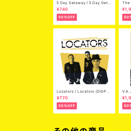
5 Day Getaway / 5 Day Geta
The 
way (CDEP)
Bey
¥740
¥1,
50%OFF
50
Locators / Locators (DIGPAC
V.A.
K CD)
(DV
¥770
¥1,
50%OFF
50