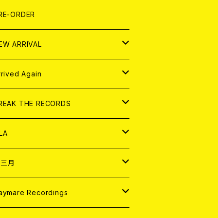
LEXI
P
OOD
shirt
OLLOCKS
真集 (PHOTOBOOK)
D
RE-ORDER
0インチ
の他
OOD
L ZINE
アナログ
EW ARRIVAL
の他
OLL MAGAZINE (USED)
パレル
D
rrived Again
書籍
アナログ
D
REAK THE RECORDS
IGITAL CONTENTS
アナログ
D
LA
NALOG
D
十三月
パレル
NALOG
D
aymare Recordings