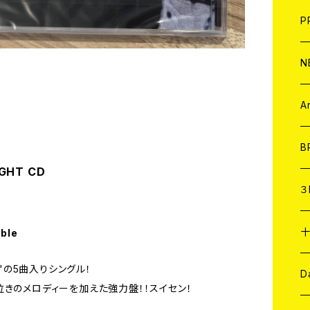
F
L
H
T-
B
写
C
P
1
そ
H
E
N
そ
D
ア
C
A
C
B
IGHT CD
D
C
３
A
C
able
K"の5曲入りシングル！
ア
A
C
D
きのメロディーを加えた強力盤！！スイセン！