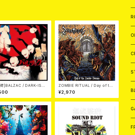
品
W
A
C
C
W
J
R
A
A
C
C
W
J
O
A
A
C
C
W
J
C
A
A
C
C
W
S
荷]BALZAC / DARK-ISM
ZOMBIE RITUAL / Day of the
A
A
C
B
h Anniversary Compilati
Zombie Demons
500
¥2,970
(2CD)
A
G
J
F