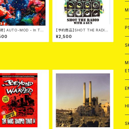
ア
W
M
C
ア
J
P
荷] AUTO-MOD - In The
【予約商品】SHOT THE RADIO
e Of KING AUTO-MOD
WITH A GUN / SOUND RIOT
500
¥2,500
+DVD/初回限定盤）
(CD)【8月８日発売】
C
C
W
J
S
A
C
C
W
J
M
E
A
A
C
C
W
J
E
A
A
C
C
W
J
H
A
A
A
C
W
J
S