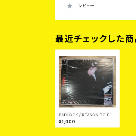
レビュー
最近チェックした商
PADLOCK / REASON TO FIG
HT CD
¥1,000