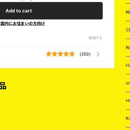
C
A
Add to cart
C
C
W
J
N
本国内にお住まいの方向け
A
A
C
C
W
J
C
通報する
A
A
C
C
W
J
N
(359)
A
A
C
C
W
J
H
A
A
C
C
W
s
品
A
A
C
H
A
Ki