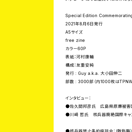
Special Edition Commemorating
2021年8月6日発行
A5サイズ
free zine
カラー60P
表紙：河村康輔
構成：友重安純
発行 : Guy a.k.a. 大小田伸二
部数 : 3000部（内1000枚はTPN
インタビュー：
●佐久間邦彦氏 広島県原爆被害
●川崎 哲氏 核兵器廃絶国際キャン
●核兵器禁止条約座談会：(敬称略