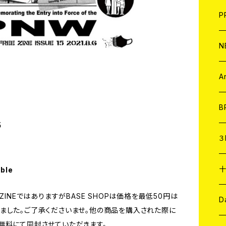
F
L
H
T-
B
写
C
P
1
そ
H
E
N
そ
D
ア
C
A
C
B
5
D
C
３
A
C
able
EE ZINEではありますがBASE SHOPは価格を最低50円は
ア
A
C
D
ました。ご了承くださいませ。他の商品を購入された際に
無料にて同封させていただきます。