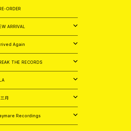
LEXI
P
OOD
shirt
OLLOCKS
真集 (PHOTOBOOK)
D
RE-ORDER
0インチ
の他
OOD
L ZINE
アナログ
EW ARRIVAL
の他
OLL MAGAZINE (USED)
パレル
D
rrived Again
書籍
アナログ
D
REAK THE RECORDS
IGITAL CONTENTS
アナログ
D
LA
NALOG
D
十三月
パレル
NALOG
D
aymare Recordings