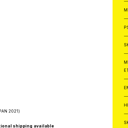
ア
W
M
C
ア
J
P
C
C
W
J
S
A
C
C
W
J
M
E
A
A
C
C
W
J
E
A
A
C
C
W
J
H
AN 2021)
A
A
A
C
W
J
S
tional shipping available