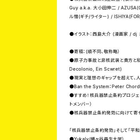
Guy a.k.a. 大小田伸二 / AZUSA(C
ル憎(ギチ/ライター) / ISHIYA(FORW
●イラスト：西島大介 (漫画家 / dj
●寄稿：(順不同、敬称略）
●原子力事故と非核武装と貴方と私：NORI（
Decolonio, Ein Scwret)
●現実と理想のギャップを超えて、人か
●Ban the System：Peter Chordas
●すすめ！核兵器禁止条約プロジェ
トメンバー）
●核兵器禁止条約発効に向けて寄
「核兵器禁止条約発効」そして「平和
●Yukaly(幡ヶ谷再生大学）