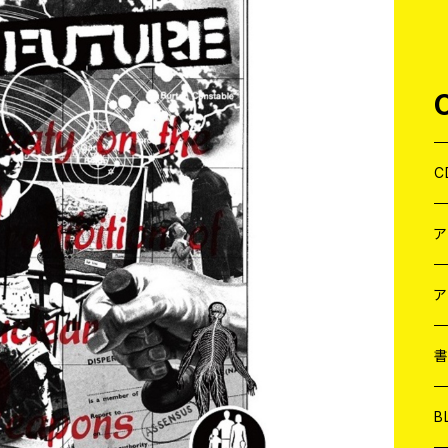
C
J
W
J
ア
７
W
J
L
7
T-
W
M
B