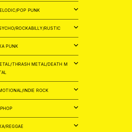
ナログ
ORLD
ELODIC/POP PUNK
D
ナログ
APAN
SYCHO/ROCKABILLY/RUSTIC
D
D
ORLD
APAN
KA PUNK
NALOG
D
D
ORLD
APAN
ETAL/THRASH METAL/DEATH M
TAL
NALOG
NALOG
D
D
ORLD
APAN
MOTIONAL/INDIE ROCK
NALOG
NALOG
D
D
ORLD
APAN
IPHOP
NALOG
NALOG
NALOG
D
ORLD
APAN
KA/REGGAE