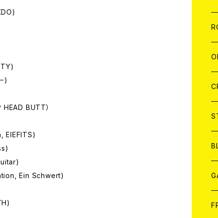
KDO)
W
A
C
C
W
J
R
A
A
C
C
W
J
O
ITY)
ー)
A
A
C
C
W
J
C
P HEAD BUTT）
A
A
C
C
W
S
, EIEFITS)
A
A
C
B
ss)
itar)
A
G
ion, Ein Schwert)
TH)
J
F