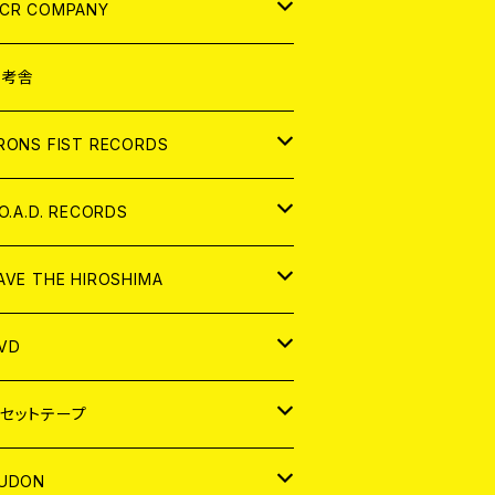
NALOG
D
CR COMPANY
NALOG
D
想考舎
パレル
RONS FIST RECORDS
NALOG
D
.O.A.D. RECORDS
NALOG
D
AVE THE HIROSHIMA
NALOG
パレル
VD
ADGE
APAN
セットテープ
ORLD
APAN
UDON