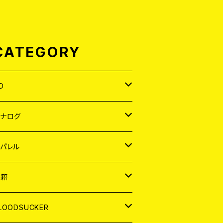
CATEGORY
D
APAN
アナログ
ORLD
APAN
パレル
EP
ORLD
APAN
書籍
P
EP
shirt
ORLD
AGAZINE
LOODSUCKER