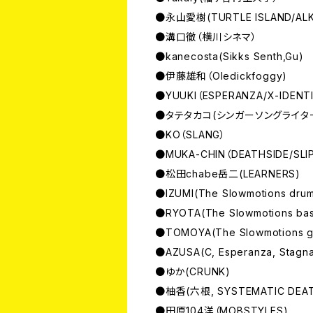
●永山愛樹(TURTLE ISLAND/AL
●溝口徹（横川シネマ）
●kanecosta(Sikks Senth,Gu)
●伊藤雄和（Oledickfoggy)
●YUUKI（ESPERANZA/X-IDENT
●タテタカコ(シンガーソングライタ
●KO（SLANG）
●MUKA-CHIN（DEATHSIDE/SLI
●松田chabe岳二(LEARNERS)
●IZUMI(The Slowmotions drum
●RYOTA(The Slowmotions ba
●TOMOYA(The Slowmotions gu
●AZUSA(C, Esperanza, Stagnat
●ゆか(CRUNK)
●柚香(六根, SYSTEMATIC DEA
●田原104洋（MOBSTYLES)