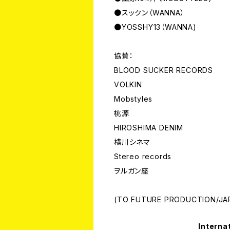
●スックン（WANNA）
●YOSSHY13（WANNA)
協賛：
BLOOD SUCKER RECORDS
VOLKIN
Mobstyles
桃源
HIROSHIMA DENIM
横川シネマ
Stereo records
ヲルガン座
(TO FUTURE PRODUCTION/JAP
Interna