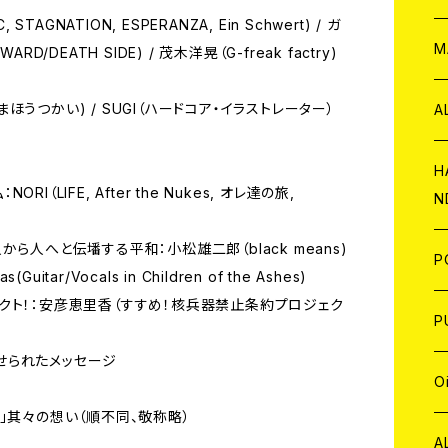
, STAGNATION, ESPERANZA, Ein Schwert) / ガ
W
ア
M
ARD/DEATH SIDE) / 茂木洋晃（G-freak factry)
P
 まほうつかい) / SUGI（ハードコア・イラストレーター）
A
C
H
LIFE, After the Nukes, オレ達の旅,
N
D
A
ら人へと伝墦する平和：小松雄二郎（black means)
J
P
(Guitar/Vocals in Children of the Ashes)
クト！：安彦恵里香（すすめ！核兵器禁止条約プロジェク
C
W
C
P
せられたメッセージ
A
C
J
A
J
O
」其々の想い（順不同、敬称略）
C
A
W
J
C
W
J
A