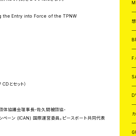
A
C
M
 the Entry into Force of the TPNW
A
C
ア
B
A
C
F
A
C
S
W CDとセット）
A
ア
D
団体協議会理事長-佐久間被団協-
B
J
カ
ペーン (ICAN) 国際運営委員。ピースボート共同代表
W
J
G
）