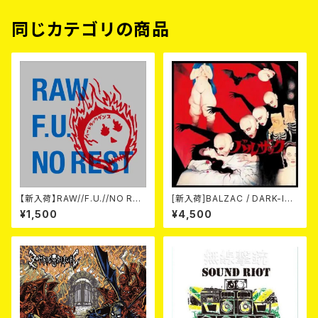
同じカテゴリの商品
【新入荷】RAW//F.U.//NO RES
[新入荷]BALZAC / DARK-IS
T / 3way split EP ハード ラッ
M -20th Anniversary Comp
¥1,500
¥4,500
ク ダンス (CD)
ilation- (2CD)