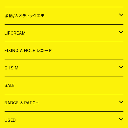
JAPAN
激情/カオティックエモ
CD
WORLD
JAPAN
LIPCREAM
ANALOG
CD
CD
WORLD
CD
FIXING A HOLE レコード
ANALOG
ANALOG
CD
アナログ
G.I.S.M
ANALOG
DVD
CD
SALE
T-shirt & WEAR
ANALOG
BADGE & PATCH
T-SHIRT & WEAR
BADGE
USED