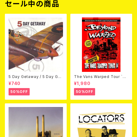
セール中の商品
5 Day Getaway / 5 Day Get
The Vans Warped Tour `04
away (CDEP)
Beyond Warped (国内盤DV
¥740
¥1,980
D)
50%OFF
50%OFF