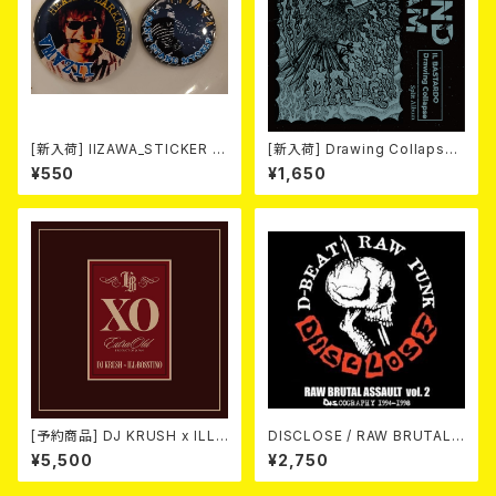
[新入荷] IIZAWA_STICKER +
[新入荷] Drawing Collaps
BADGE SET
e//IL BASTARDO / GRIND S
¥550
¥1,650
LAM (CD)
[予約商品] DJ KRUSH x ILL-
DISCLOSE / RAW BRUTAL
BOSSTINO / XO (2CD)(限定
ASSAULT Vol.2 : DISCOGR
¥5,500
¥2,750
盤) 2026年08月05日発売！
APHY 1994-1998 (2CD)