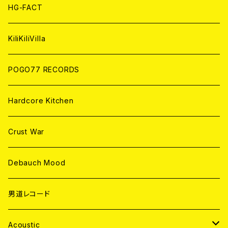
ANALOG
ANALOG
CD
HG-FACT
ANALOG
KiliKiliVilla
POGO77 RECORDS
Hardcore Kitchen
Crust War
Debauch Mood
男道レコード
Acoustic