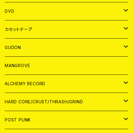
ANALOG
アパレル
DVD
BADGE
JAPAN
カセットテープ
WORLD
JAPAN
GUDON
WORLD
アパレル
MANGROVE
PATCH
ALCHEMY RECORD
アナログ
CD
HARD CORE/CRUST/THRASH/GRIND
DIGITAL CONTENTS
ANALOG
JAPAN
POST PUNK