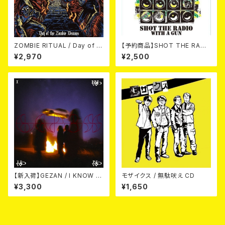
ZOMBIE RITUAL / Day of th
【予約商品】SHOT THE RADI
e Zombie Demons
O WITH A GUN / SOUND RI
¥2,970
¥2,500
OT (CD)【8月８日発売】
【新入荷】GEZAN / I KNOW H
モザイクス / 無駄吠え CD
OW NOW (CD)
¥3,300
¥1,650