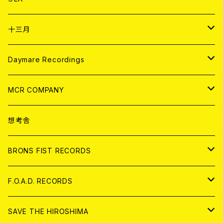
ANALOG
CD
十三月
アパレル
ANALOG
CD
Daymare Recordings
ANALOG
CD
MCR COMPANY
ANALOG
CD
想考舎
アパレル
BRONS FIST RECORDS
ANALOG
CD
F.O.A.D. RECORDS
ANALOG
CD
SAVE THE HIROSHIMA