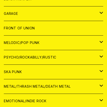
ANALOG
GARAGE
JAPAN
FRONT OF UNION
アナログ
WORLD
MELODIC/POP PUNK
CD
アナログ
JAPAN
PSYCHO/ROCKABILLY/RUSTIC
CD
CD
WORLD
JAPAN
SKA PUNK
ANALOG
CD
CD
WORLD
JAPAN
METAL/THRASH METAL/DEATH METAL
ANALOG
ANALOG
CD
CD
WORLD
JAPAN
EMOTIONAL/INDIE ROCK