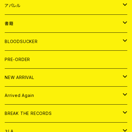
WORLD
JAPAN
アパレル
７EP
WORLD
JAPAN
書籍
LP
7EP
T-shirt
WORLD
MAGAZINE
BLOODSUCKER
FLEXI
LP
HOOD
T-shirt
BOLLOCKS
写真集 (PHOTOBOOK)
CD
PRE-ORDER
10インチ
その他
HOOD
EL ZINE
アナログ
NEW ARRIVAL
その他
DOLL MAGAZINE (USED)
アパレル
CD
Arrived Again
書籍
アナログ
CD
BREAK THE RECORDS
DIGITAL CONTENTS
アナログ
CD
３LA