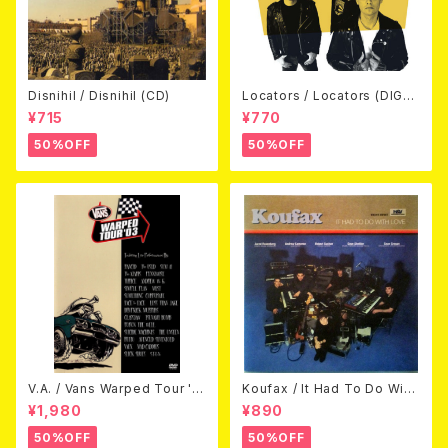
Disnihil / Disnihil (CD)
Locators / Locators (DIGPA
CK CD)
¥715
¥770
50%OFF
50%OFF
V.A. / Vans Warped Tour '0
Koufax / It Had To Do With
3 (DVD)
Love (CD)
¥1,980
¥890
50%OFF
50%OFF