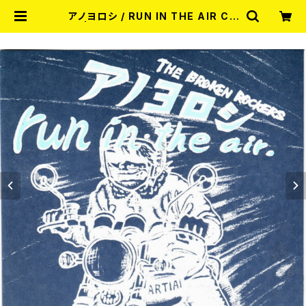
アノヨロシ / RUN IN THE AIR CD
| RECORD SHOP MISERY