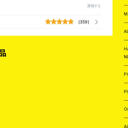
通報する
W
ア
M
(359)
P
A
C
H
品
N
D
A
J
P
C
W
C
P
A
C
J
A
J
O
C
A
W
J
C
W
J
A