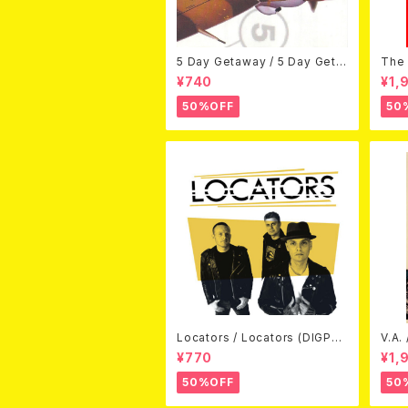
5 Day Getaway / 5 Day Geta
The 
way (CDEP)
Bey
¥740
¥1,
50%OFF
50
Locators / Locators (DIGPAC
V.A.
K CD)
(DV
¥770
¥1,
50%OFF
50