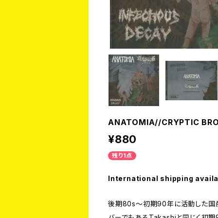
ANATOMIA//CRYPTIC BROO
¥880
残り1点
International shipping avail
後期80s～初期90年に活動した国産デ
バーでもあるTakashiと同じく初