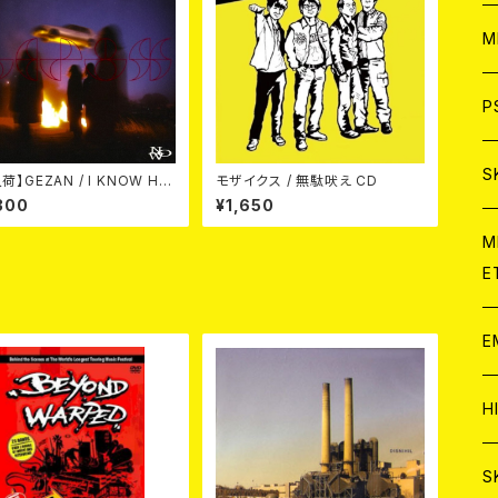
ア
W
M
C
ア
J
P
C
C
W
J
S
荷】GEZAN / I KNOW HO
モザイクス / 無駄吠え CD
OW (CD)
300
¥1,650
A
C
C
W
J
M
E
A
A
C
C
W
J
E
A
A
C
C
W
J
H
A
A
A
C
W
J
S