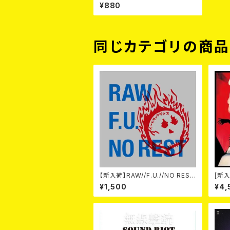
D / Infectious Decay（SPLIT）
¥880
CD
同じカテゴリの商
【新入荷】RAW//F.U.//NO REST
[新入
/ 3way split EP ハード ラック
-20t
¥1,500
¥4,
ダンス (CD)
on- 