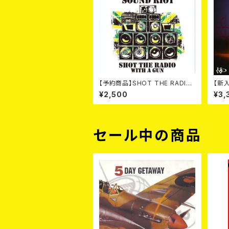
【予約商品】SHOT THE RADIO
【新入
WITH A GUN / SOUND RIOT
W N
¥2,500
¥3,
(CD)【8月８日発売】
セール中の商品