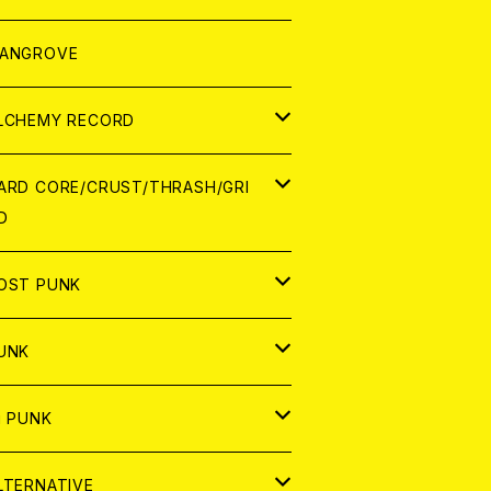
ORLD
パレル
ANGROVE
ATCH
LCHEMY RECORD
アナログ
D
ARD CORE/CRUST/THRASH/GRI
D
IGITAL CONTENTS
NALOG
APAN
OST PUNK
D
ORLD
D
UNK
NALOG
D
APAN
NALOG
APAN
i PUNK
ASSETTE TAPE
NALOG
ORLD
APAN
D
ORLD
APAN
LTERNATIVE