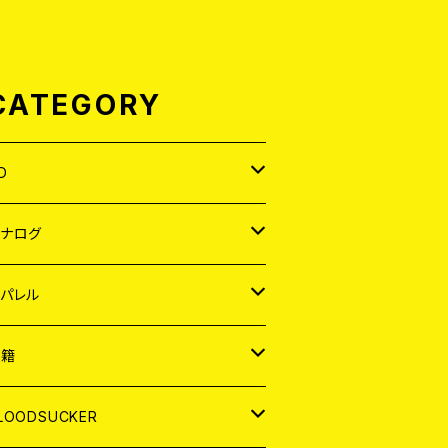
CATEGORY
D
APAN
アナログ
ORLD
APAN
パレル
EP
ORLD
APAN
書籍
P
EP
shirt
ORLD
AGAZINE
LOODSUCKER