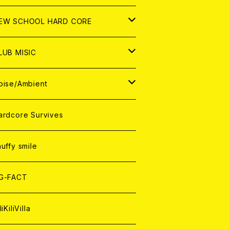
D
NALOG
D
D
ORLD
APAN
EW SCHOOL HARD CORE
NALOG
NALOG
D
D
ORLD
APAN
LUB MISIC
NALOG
NALOG
D
D
ORLD
APAN
oise/Ambient
NALOG
NALOG
D
D
ORLD
APAN
ardcore Survives
NALOG
NALOG
D
D
ORLD
nuffy smile
NALOG
NALOG
D
G-FACT
NALOG
liKiliVilla