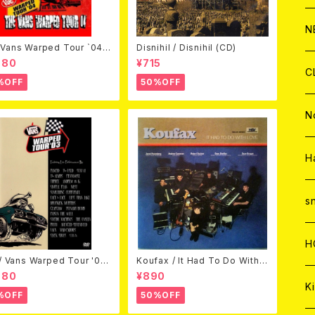
C
A
C
C
W
J
N
Vans Warped Tour `04
Disnihil / Disnihil (CD)
ond Warped (国内盤DVD)
980
¥715
A
A
C
C
W
J
C
%OFF
50%OFF
A
A
C
C
W
J
N
A
A
C
C
W
J
H
A
A
C
C
W
s
A
A
C
H
 / Vans Warped Tour '03
Koufax / It Had To Do With L
D)
ove (CD)
980
¥890
A
Ki
%OFF
50%OFF