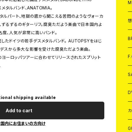
A
C
M
スメタルバンド、ANATOMIA。
メタルパート、地獄の底から聞こえる苦悶のようなヴォーカ
A
C
ロ、ずるずるのギターリフ。腐臭ただよう楽曲で日本国内よ
名度、人気が非常に高いバンド。
ア
B
に結成したドイツの若手デスメタルバンド。 AUTOPSYをはじ
ム・デスから多大な影響を受けた腐臭ただよう楽曲。
A
C
F
BROODのヨーロッパツアーに合わせてリリースされたスプリット
。
A
C
S
A
ア
D
tional shipping available
B
J
Add to cart
カ
本国内にお住まいの方向け
W
J
G