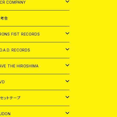
NALOG
D
CR COMPANY
NALOG
D
想考舎
パレル
RONS FIST RECORDS
NALOG
D
.O.A.D. RECORDS
NALOG
D
AVE THE HIROSHIMA
NALOG
パレル
VD
ADGE
APAN
セットテープ
ORLD
APAN
UDON