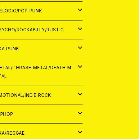
ナログ
ORLD
ELODIC/POP PUNK
D
ナログ
APAN
SYCHO/ROCKABILLY/RUSTIC
D
D
ORLD
APAN
KA PUNK
NALOG
D
D
ORLD
APAN
ETAL/THRASH METAL/DEATH M
TAL
NALOG
NALOG
D
D
ORLD
APAN
MOTIONAL/INDIE ROCK
NALOG
NALOG
D
D
ORLD
APAN
IPHOP
NALOG
NALOG
NALOG
D
ORLD
APAN
KA/REGGAE