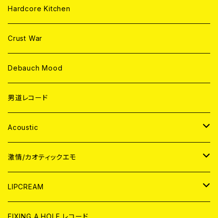
Hardcore Kitchen
Crust War
Debauch Mood
男道レコード
Acoustic
JAPAN
激情/カオティックエモ
CD
WORLD
JAPAN
LIPCREAM
ANALOG
CD
CD
WORLD
CD
FIXING A HOLE レコード