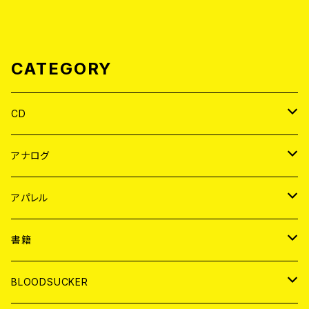
CATEGORY
CD
JAPAN
アナログ
WORLD
JAPAN
アパレル
７EP
WORLD
JAPAN
書籍
LP
7EP
T-shirt
WORLD
MAGAZINE
BLOODSUCKER