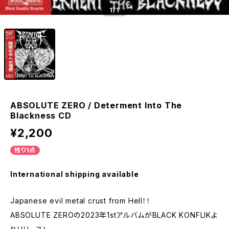
1
/1
ABSOLUTE ZERO / Determent Into The
Blackness CD
¥2,200
残り1点
International shipping available
Japanese evil metal crust from Hell！！
ABSOLUTE ZEROの2023年1stアルバムがBLACK KONFLIKよ