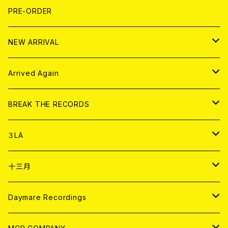
FLEXI
LP
HOOD
T-shirt
BOLLOCKS
写真集 (PHOTOBOOK)
CD
PRE-ORDER
10インチ
その他
HOOD
EL ZINE
アナログ
NEW ARRIVAL
その他
DOLL MAGAZINE (USED)
アパレル
CD
Arrived Again
書籍
アナログ
CD
BREAK THE RECORDS
DIGITAL CONTENTS
アナログ
CD
３LA
ANALOG
CD
十三月
アパレル
ANALOG
CD
Daymare Recordings
ANALOG
CD