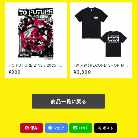
NK 2026 (7"EP/3rdプレス盤)
TO FUTURE ZINE / 2025 is
【新入荷】RECORD SHOP MIS
sue 20 (zine)
ERY / 33th anniversary T-s
¥300
¥3,300
hirts (black ①)
商品一覧に戻る
保存
シェア
LINE
ポスト