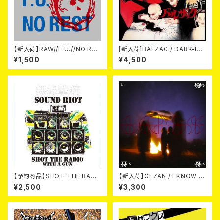
【新入荷】RAW//F.U.//NO RES
[新入荷]BALZAC / DARK-IS
T / 3way split EP ハード ラッ
M -20th Anniversary Comp
¥1,500
¥4,500
ク ダンス (CD)
ilation- (2CD)
【予約商品】SHOT THE RADI
【新入荷】GEZAN / I KNOW H
O WITH A GUN / SOUND RI
OW NOW (CD)
¥2,500
¥3,300
OT (CD)【8月８日発売】