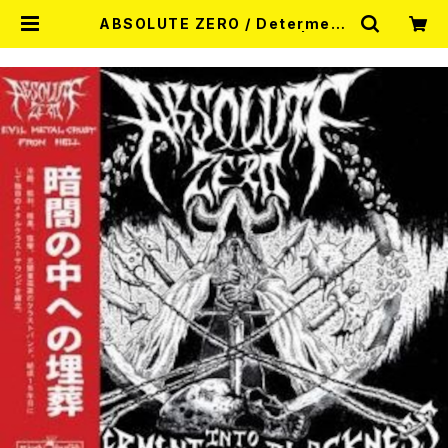
ABSOLUTE ZERO / Determent
Into The Blackness CD | REC
ORD SHOP MISERY