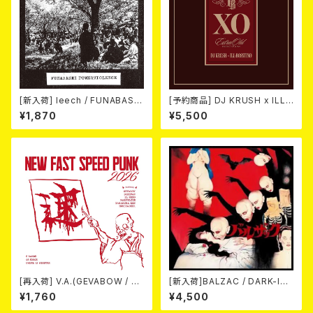
[新入荷] leech / FUNABASHI
[予約商品] DJ KRUSH x ILL-
POWERVIOLENCE (CD)
BOSSTINO / XO (2CD)(限定
¥1,870
¥5,500
盤) 2026年08月05日発売！
[再入荷] V.A.(GEVABOW / D
[新入荷]BALZAC / DARK-IS
USTPAN / EL NUDO / MARV
M -20th Anniversary Comp
¥1,760
¥4,500
ELOUS / 高倉健 / Horse & D
ilation- (2CD)
eer) / NEW FAST SPEED PU