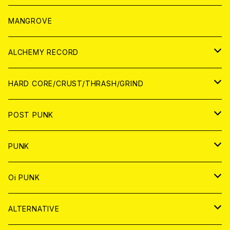
WORLD
アパレル
MANGROVE
PATCH
ALCHEMY RECORD
アナログ
CD
HARD CORE/CRUST/THRASH/GRIND
DIGITAL CONTENTS
ANALOG
JAPAN
POST PUNK
CD
WORLD
CD
PUNK
ANALOG
CD
JAPAN
ANALOG
JAPAN
Oi PUNK
CASSETTE TAPE
ANALOG
WORLD
JAPAN
CD
WORLD
JAPAN
ALTERNATIVE