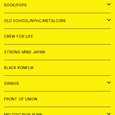
WORLD
ANALOG
CD
CD
WOLRD
JAPAN
ROCK/POPS
ANALOG
ANALOG
CD
CD
WORLD
JAPAN
OLD SCHOOL/NYHC/METALCORE
ANALOG
ANALOG
CD
CD
WORLD
JAPAN
CREW FOR LIFE
ANALOG
ANALOG
CD
CD
WORLD
STRONG MIND JAPAN
ANALOG
ANALOG
CD
BLACK KONFLIK
ANALOG
GARAGE
JAPAN
FRONT OF UNION
アナログ
WORLD
MELODIC/POP PUNK