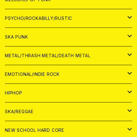
CD
アナログ
JAPAN
PSYCHO/ROCKABILLY/RUSTIC
CD
CD
WORLD
JAPAN
SKA PUNK
ANALOG
CD
CD
WORLD
JAPAN
METAL/THRASH METAL/DEATH METAL
ANALOG
ANALOG
CD
CD
WORLD
JAPAN
EMOTIONAL/INDIE ROCK
ANALOG
ANALOG
CD
CD
WORLD
JAPAN
HIPHOP
ANALOG
ANALOG
ANALOG
CD
WORLD
JAPAN
SKA/REGGAE
CD
ANALOG
CD
CD
WORLD
JAPAN
NEW SCHOOL HARD CORE