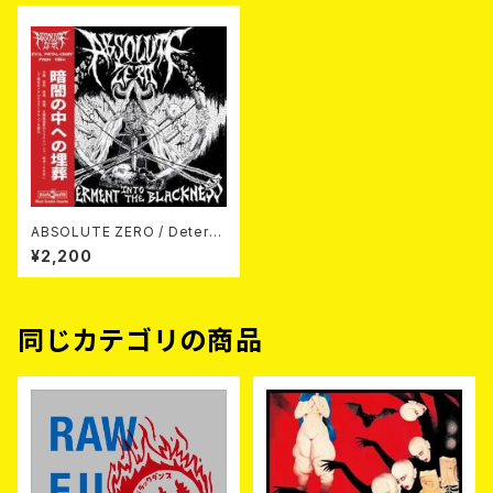
ABSOLUTE ZERO / Determ
ent Into The Blackness CD
¥2,200
同じカテゴリの商品