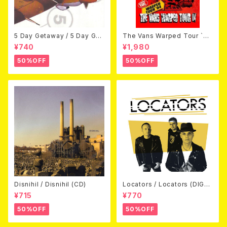
5 Day Getaway / 5 Day Get
The Vans Warped Tour `04
away (CDEP)
Beyond Warped (国内盤DV
¥740
¥1,980
D)
50%OFF
50%OFF
Disnihil / Disnihil (CD)
Locators / Locators (DIGPA
CK CD)
¥715
¥770
50%OFF
50%OFF