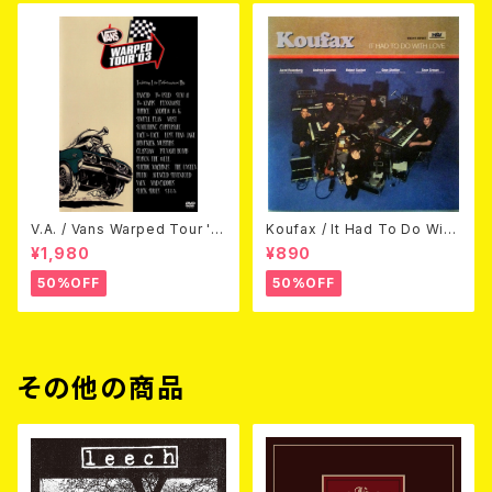
V.A. / Vans Warped Tour '0
Koufax / It Had To Do With
3 (DVD)
Love (CD)
¥1,980
¥890
50%OFF
50%OFF
その他の商品