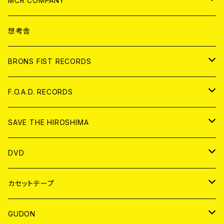
MCR COMPANY
ANALOG
CD
想考舎
アパレル
BRONS FIST RECORDS
ANALOG
CD
F.O.A.D. RECORDS
ANALOG
CD
SAVE THE HIROSHIMA
ANALOG
アパレル
DVD
BADGE
JAPAN
カセットテープ
WORLD
JAPAN
GUDON