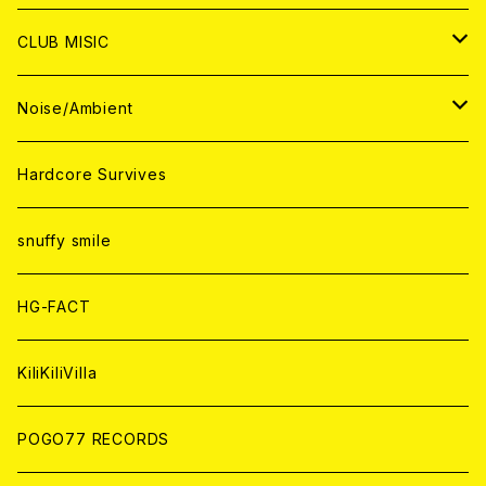
ANALOG
ANALOG
CD
CD
WORLD
JAPAN
CLUB MISIC
ANALOG
ANALOG
CD
CD
WORLD
JAPAN
Noise/Ambient
ANALOG
ANALOG
CD
CD
WORLD
JAPAN
Hardcore Survives
ANALOG
ANALOG
CD
CD
WORLD
snuffy smile
ANALOG
ANALOG
CD
HG-FACT
ANALOG
KiliKiliVilla
POGO77 RECORDS