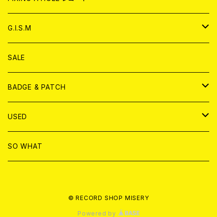
ANALOG
ANALOG
CD
アナログ
G.I.S.M
ANALOG
DVD
CD
SALE
T-shirt & WEAR
ANALOG
BADGE & PATCH
T-SHIRT & WEAR
BADGE
USED
DVD
PATCH
書籍
SO WHAT
カセットテープ
CD
© RECORD SHOP MISERY
書籍
ANALOG
Powered by