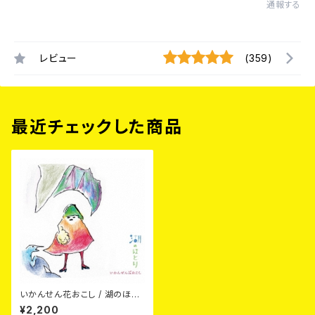
通報する
レビュー
(359)
最近チェックした商品
いかんせん花おこし / 湖のほと
り CD
¥2,200