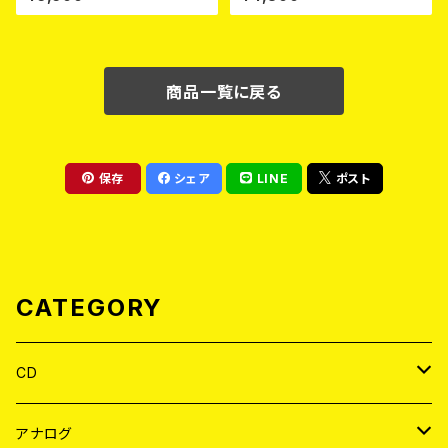
ラにゃ薬- (WHITE) 熊本地震
復興支援T-shirt (XXL & XXX
L) 2026年8月末～9月頭発売
予定！
商品一覧に戻る
保存
シェア
LINE
ポスト
CATEGORY
CD
JAPAN
アナログ