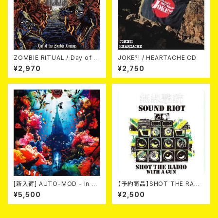
ZOMBIE RITUAL / Day of th
JOKE?! / HEARTACHE CD
e Zombie Demons
¥2,970
¥2,750
[新入荷] AUTO-MOD - In Th
【予約商品】SHOT THE RADI
e Wake Of KING AUTO-MO
O WITH A GUN / SOUND RI
¥5,500
¥2,500
D（CD+DVD/初回限定盤）
OT (CD)【8月８日発売】