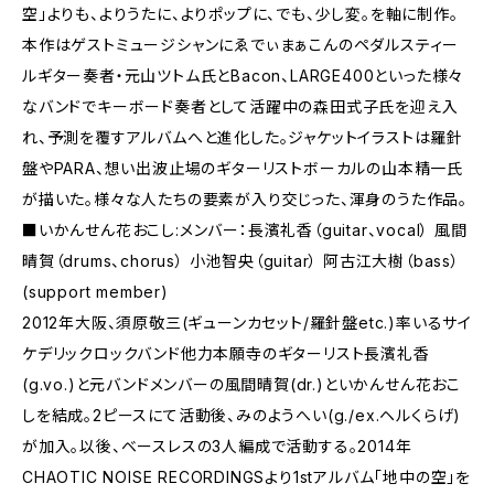
空」よりも、よりうたに、よりポップに、でも、少し変。を軸に制作。
本作はゲストミュージシャンにゑでぃまぁこんのペダルスティー
ルギター奏者・元山ツトム氏とBacon、LARGE400といった様々
なバンドでキーボード奏者として活躍中の森田式子氏を迎え入
れ、予測を覆すアルバムへと進化した。ジャケットイラストは羅針
盤やPARA、想い出波止場のギターリストボーカルの山本精一氏
が描いた。様々な人たちの要素が入り交じった、渾身のうた作品。
■いかんせん花おこし:メンバー：長濱礼香（guitar、vocal） 風間
晴賀（drums、chorus） 小池智央（guitar） 阿古江大樹（bass）
(support member)
2012年大阪、須原敬三(ギューンカセット/羅針盤etc.)率いるサイ
ケデリックロックバンド他力本願寺のギターリスト長濱礼香
(g.vo.)と元バンドメンバーの風間晴賀(dr.)といかんせん花おこ
しを結成。2ピースにて活動後、みのようへい(g./ex.ヘルくらげ)
が加入。以後、ベースレスの3人編成で活動する。2014年
CHAOTIC NOISE RECORDINGSより1stアルバム「地中の空」を