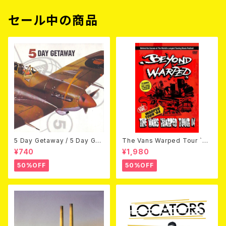
セール中の商品
5 Day Getaway / 5 Day Get
The Vans Warped Tour `04
away (CDEP)
Beyond Warped (国内盤DV
¥740
¥1,980
D)
50%OFF
50%OFF