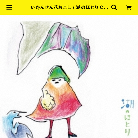
いかんせん花おこし / 湖のほとり CD
| RECORD SHOP MISERY