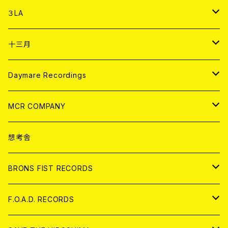
DIGITAL CONTENTS
アナログ
CD
３LA
ANALOG
CD
十三月
アパレル
ANALOG
CD
Daymare Recordings
ANALOG
CD
MCR COMPANY
ANALOG
CD
想考舎
アパレル
BRONS FIST RECORDS
ANALOG
CD
F.O.A.D. RECORDS