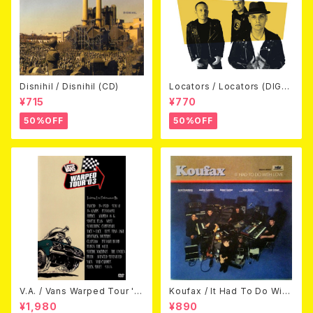
Disnihil / Disnihil (CD)
Locators / Locators (DIGPA
CK CD)
¥715
¥770
50%OFF
50%OFF
V.A. / Vans Warped Tour '0
Koufax / It Had To Do With
3 (DVD)
Love (CD)
¥1,980
¥890