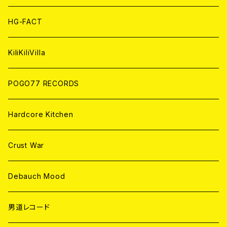
ANALOG
ANALOG
CD
HG-FACT
ANALOG
KiliKiliVilla
POGO77 RECORDS
Hardcore Kitchen
Crust War
Debauch Mood
男道レコード