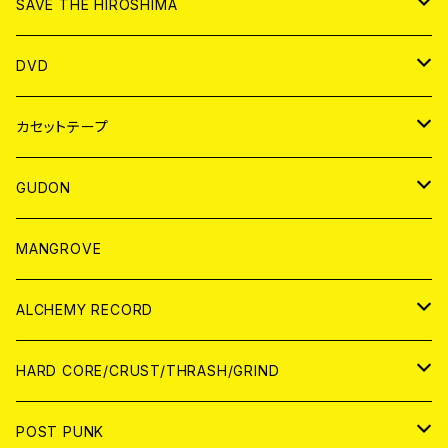
ANALOG
CD
SAVE THE HIROSHIMA
ANALOG
アパレル
DVD
BADGE
JAPAN
カセットテープ
WORLD
JAPAN
GUDON
WORLD
アパレル
MANGROVE
PATCH
ALCHEMY RECORD
アナログ
CD
HARD CORE/CRUST/THRASH/GRIND
DIGITAL CONTENTS
ANALOG
JAPAN
POST PUNK