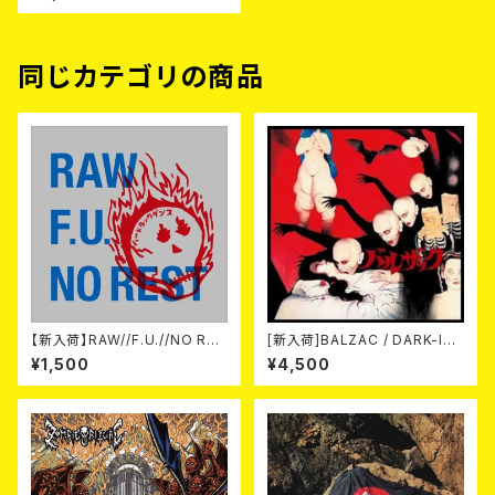
同じカテゴリの商品
【新入荷】RAW//F.U.//NO RES
[新入荷]BALZAC / DARK-IS
T / 3way split EP ハード ラッ
M -20th Anniversary Comp
¥1,500
¥4,500
ク ダンス (CD)
ilation- (2CD)