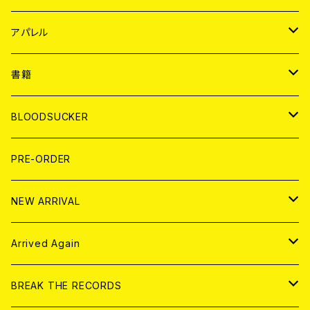
WORLD
JAPAN
アパレル
７EP
WORLD
JAPAN
書籍
LP
7EP
T-shirt
WORLD
MAGAZINE
BLOODSUCKER
FLEXI
LP
HOOD
T-shirt
BOLLOCKS
写真集 (PHOTOBOOK)
CD
PRE-ORDER
10インチ
その他
HOOD
EL ZINE
アナログ
NEW ARRIVAL
その他
DOLL MAGAZINE (USED)
アパレル
CD
Arrived Again
書籍
アナログ
CD
BREAK THE RECORDS