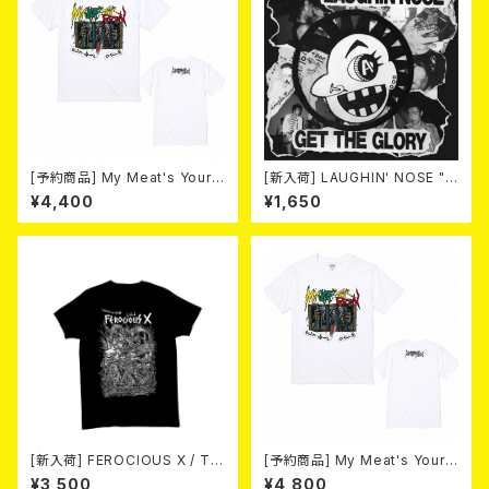
[予約商品] My Meat's Your
[新入荷] LAUGHIN' NOSE "G
Poison -あんたにゃ毒でもオイ
ET THE GLORY" (CD)
¥4,400
¥1,650
ラにゃ薬- (White) 熊本地震 復
興支援T-shirt 2026年8月末
～9月頭入荷！
[新入荷] FEROCIOUS X / T S
[予約商品] My Meat's Your
HIRT
Poison -あんたにゃ毒でもオイ
¥3,500
¥4,800