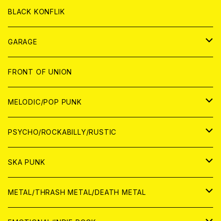
ANALOG
ANALOG
CD
BLACK KONFLIK
ANALOG
GARAGE
JAPAN
FRONT OF UNION
アナログ
WORLD
MELODIC/POP PUNK
CD
アナログ
JAPAN
PSYCHO/ROCKABILLY/RUSTIC
CD
CD
WORLD
JAPAN
SKA PUNK
ANALOG
CD
CD
WORLD
JAPAN
METAL/THRASH METAL/DEATH METAL
ANALOG
ANALOG
CD
CD