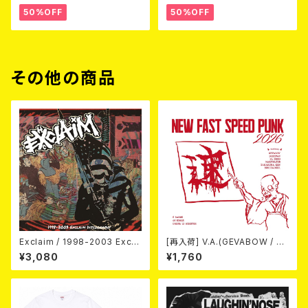
50%OFF
50%OFF
その他の商品
Exclaim / 1998-2003 Excla
[再入荷] V.A.(GEVABOW / D
im Discography
USTPAN / EL NUDO / MARV
¥3,080
¥1,760
ELOUS / 高倉健 / Horse & D
eer) / NEW FAST SPEED PU
NK 2026 (7"EP/3rdプレス盤)