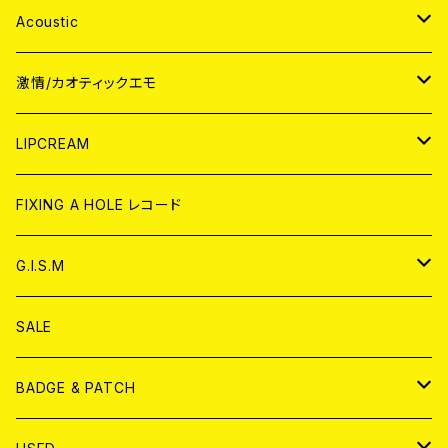
Acoustic
JAPAN
激情/カオティックエモ
CD
WORLD
JAPAN
LIPCREAM
ANALOG
CD
CD
WORLD
CD
FIXING A HOLE レコード
ANALOG
ANALOG
CD
アナログ
G.I.S.M
ANALOG
DVD
CD
SALE
T-shirt & WEAR
ANALOG
BADGE & PATCH
T-SHIRT & WEAR
BADGE