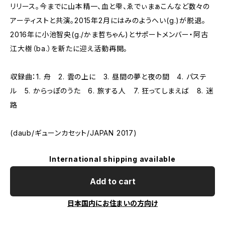
リリース。今までに山本精一、血と雫、ゑでぃまぁこんなど数々の
アーティストと共演。2015年2月にはみのようへい(g.)が脱退。
2016年に小池智央(g./かま哲ちゃん)とサポートメンバー・阿古
江大樹（ba.）を新たに迎え活動再開。
収録曲：1. 舟 2. 雲の上に 3. 昼間の夢と夜の間 4. パステ
ル 5. からっぽのうた 6. 旅する人 7. 狂ってしまえば 8. 迷
路
(daub/ギューンカセット/JAPAN 2017)
International shipping available
Add to cart
日本国内にお住まいの方向け