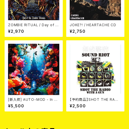
ZOMBIE RITUAL / Day of th
JOKE?! / HEARTACHE CD
e Zombie Demons
¥2,970
¥2,750
[新入荷] AUTO-MOD - In Th
【予約商品】SHOT THE RADI
e Wake Of KING AUTO-MO
O WITH A GUN / SOUND RI
¥5,500
¥2,500
D（CD+DVD/初回限定盤）
OT (CD)【8月８日発売】