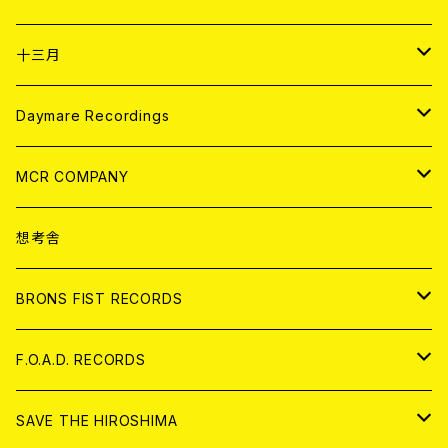
ANALOG
CD
十三月
アパレル
ANALOG
CD
Daymare Recordings
ANALOG
CD
MCR COMPANY
ANALOG
CD
想考舎
アパレル
BRONS FIST RECORDS
ANALOG
CD
F.O.A.D. RECORDS
ANALOG
CD
SAVE THE HIROSHIMA