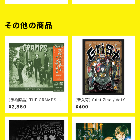
その他の商品
[予約商品] THE CRAMPS ザ・
[新入荷] Grist Zine / Vol.9
クランプス / Gravest Gravy
¥2,860
¥400
（墓場のごちそう）(CD) 2026.8
月下旬