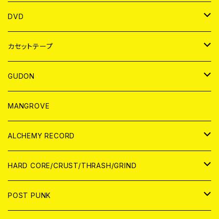
ANALOG
アパレル
DVD
BADGE
JAPAN
カセットテープ
WORLD
JAPAN
GUDON
WORLD
アパレル
MANGROVE
PATCH
ALCHEMY RECORD
アナログ
CD
HARD CORE/CRUST/THRASH/GRIND
DIGITAL CONTENTS
ANALOG
JAPAN
POST PUNK