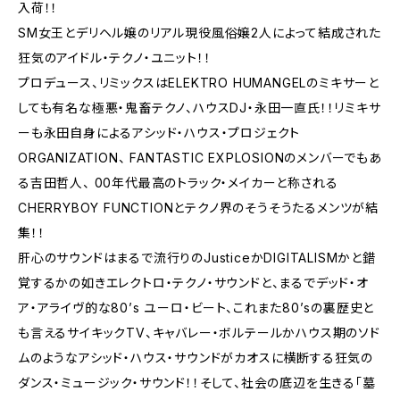
入荷！！
SM女王とデリヘル嬢のリアル現役風俗嬢2人によって結成された
狂気のアイドル・テクノ・ユニット！！
プロデュース、リミックスはELEKTRO HUMANGELのミキサーと
しても有名な極悪・鬼畜テクノ、ハウスDJ・永田一直氏！！リミキサ
ーも永田自身によるアシッド・ハウス・プロジェクト
ORGANIZATION、 FANTASTIC EXPLOSIONのメンバーでもあ
る吉田哲人、 00年代最高のトラック・メイカーと称される
CHERRYBOY FUNCTIONとテクノ界のそうそうたるメンツが結
集！！
肝心のサウンドはまるで流行りのJusticeかDIGITALISMかと錯
覚するかの如きエレクトロ・テクノ・サウンドと、まるでデッド・オ
ア・アライヴ的な80’s ユーロ・ビート、これまた80’sの裏歴史と
も言えるサイキックTV、キャバレー・ボルテールかハウス期のソド
ムのようなアシッド・ハウス・サウンドがカオスに横断する狂気の
ダンス・ミュージック・サウンド！！そして、社会の底辺を生きる「墓