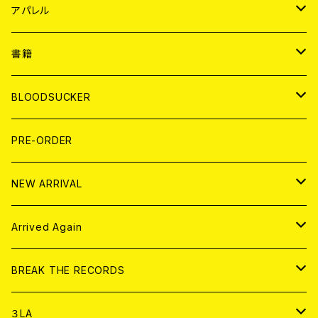
WORLD
JAPAN
アパレル
７EP
WORLD
JAPAN
書籍
LP
7EP
T-shirt
WORLD
MAGAZINE
BLOODSUCKER
FLEXI
LP
HOOD
T-shirt
BOLLOCKS
写真集 (PHOTOBOOK)
CD
PRE-ORDER
10インチ
その他
HOOD
EL ZINE
アナログ
NEW ARRIVAL
その他
DOLL MAGAZINE (USED)
アパレル
CD
Arrived Again
書籍
アナログ
CD
BREAK THE RECORDS
DIGITAL CONTENTS
アナログ
CD
３LA