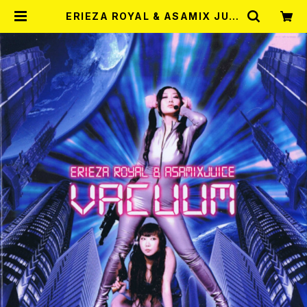
ERIEZA ROYAL & ASAMIX JUIC
E イライザ・ロイヤル＆アサミック
ス・ジュース / バキューム CD | REC
ORD SHOP MISERY