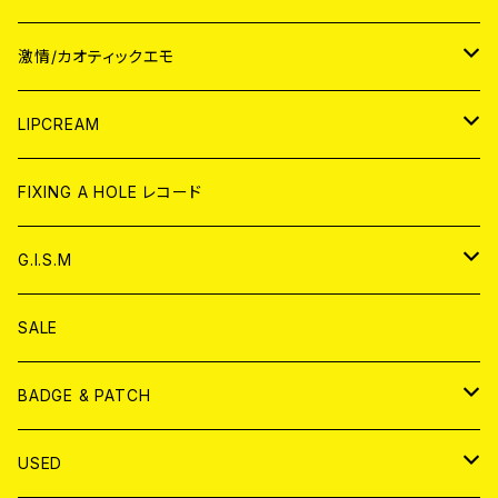
JAPAN
激情/カオティックエモ
CD
WORLD
JAPAN
LIPCREAM
ANALOG
CD
CD
WORLD
CD
FIXING A HOLE レコード
ANALOG
ANALOG
CD
アナログ
G.I.S.M
ANALOG
DVD
CD
SALE
T-shirt & WEAR
ANALOG
BADGE & PATCH
T-SHIRT & WEAR
BADGE
USED