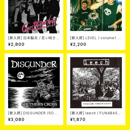
[新入荷] 日本脳炎 / 狂い咲きサ
[新入荷] LEVEL / volume1 DI
タデーナイト(CD)
SCOGRAPHY 2021-2026 (D
¥2,800
¥2,200
IGIPACK CD)
[新入荷] DISGUNDER /SOUT
[新入荷] leech / FUNABASHI
HERN CROSS (CD)
POWERVIOLENCE (CD)
¥3,080
¥1,870