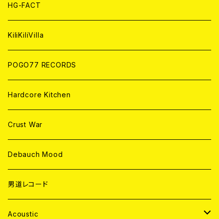
ANALOG
ANALOG
CD
HG-FACT
ANALOG
KiliKiliVilla
POGO77 RECORDS
Hardcore Kitchen
Crust War
Debauch Mood
男道レコード
Acoustic