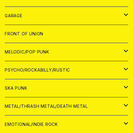
ANALOG
GARAGE
JAPAN
FRONT OF UNION
アナログ
WORLD
MELODIC/POP PUNK
CD
アナログ
JAPAN
PSYCHO/ROCKABILLY/RUSTIC
CD
CD
WORLD
JAPAN
SKA PUNK
ANALOG
CD
CD
WORLD
JAPAN
METAL/THRASH METAL/DEATH METAL
ANALOG
ANALOG
CD
CD
WORLD
JAPAN
EMOTIONAL/INDIE ROCK