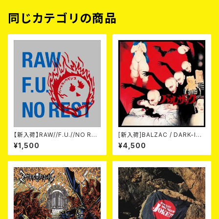
同じカテゴリの商品
【新入荷】RAW//F.U.//NO RES
[新入荷]BALZAC / DARK-IS
T / 3way split EP ハード ラッ
M -20th Anniversary Comp
¥1,500
¥4,500
ク ダンス (CD)
ilation- (2CD)