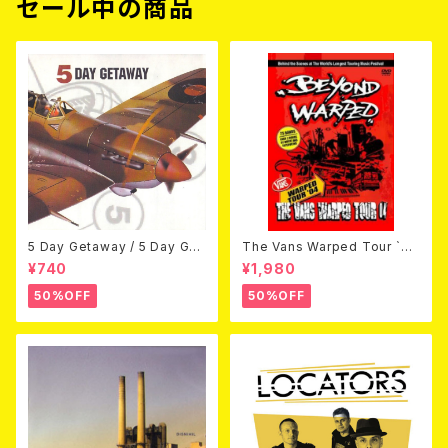
セール中の商品
5 Day Getaway / 5 Day Get
The Vans Warped Tour `04
away (CDEP)
Beyond Warped (国内盤DV
¥740
¥1,980
D)
50%OFF
50%OFF