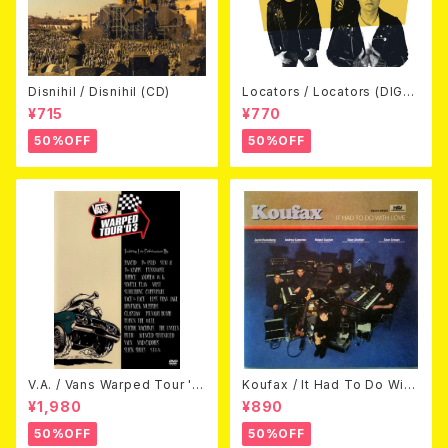
Disnihil / Disnihil (CD)
Locators / Locators (DIGPA
CK CD)
¥715
¥770
50%OFF
50%OFF
V.A. / Vans Warped Tour '0
Koufax / It Had To Do With
3 (DVD)
Love (CD)
¥1,980
¥890
50%OFF
50%OFF