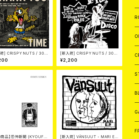
W
A
C
C
W
J
R
A
A
C
C
W
J
O
A
A
荷] CRISPY NUTS / 30th
[新入荷] CRISPY NUTS / 30th
C
C
W
J
C
versary Vol.1 (7"EP)
Anniversary Vol.2 (7"EP)
200
¥2,200
A
A
C
C
W
S
A
A
C
B
A
G
J
F
約商品】恐怖新聞 (KYOUFU
[新入荷] VÄNSUUT - MARI E.