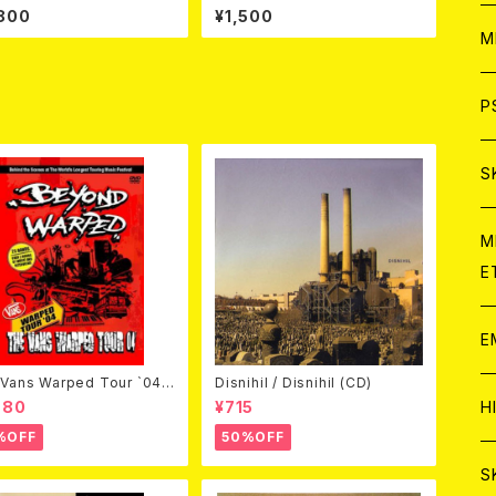
NBUN) / 死 (LP)【8月15日
P. (7"EP)
800
¥1,500
】
ア
W
M
C
ア
J
P
C
C
W
J
S
A
C
C
W
J
M
E
A
A
C
C
W
J
E
A
A
C
Vans Warped Tour `04
Disnihil / Disnihil (CD)
ond Warped (国内盤DVD)
C
W
J
H
980
¥715
A
%OFF
50%OFF
A
A
C
W
J
S