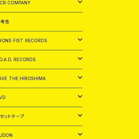
NALOG
D
CR COMPANY
NALOG
D
想考舎
パレル
RONS FIST RECORDS
NALOG
D
.O.A.D. RECORDS
NALOG
D
AVE THE HIROSHIMA
NALOG
パレル
VD
ADGE
APAN
セットテープ
ORLD
APAN
UDON