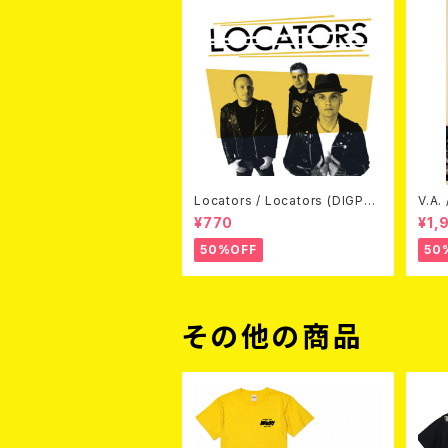
Locators / Locators (DIGPAC
V.A.
K CD)
(DV
¥770
¥1,
50%OFF
50
その他の商品