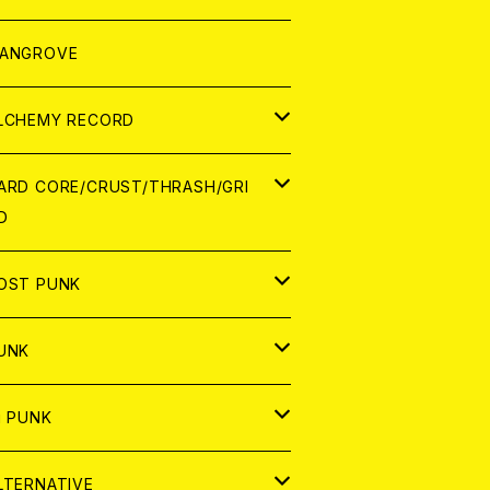
ORLD
パレル
ANGROVE
ATCH
LCHEMY RECORD
アナログ
D
ARD CORE/CRUST/THRASH/GRI
D
IGITAL CONTENTS
NALOG
APAN
OST PUNK
D
ORLD
D
UNK
NALOG
D
APAN
NALOG
APAN
i PUNK
ASSETTE TAPE
NALOG
ORLD
APAN
D
ORLD
APAN
LTERNATIVE