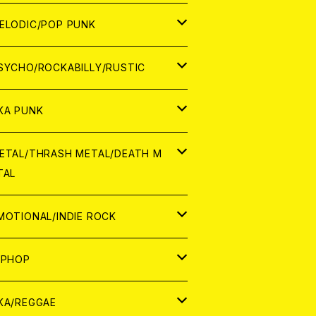
ナログ
ORLD
ELODIC/POP PUNK
D
ナログ
APAN
SYCHO/ROCKABILLY/RUSTIC
D
D
ORLD
APAN
KA PUNK
NALOG
D
D
ORLD
APAN
ETAL/THRASH METAL/DEATH M
TAL
NALOG
NALOG
D
D
ORLD
APAN
MOTIONAL/INDIE ROCK
NALOG
NALOG
D
D
ORLD
APAN
IPHOP
NALOG
NALOG
NALOG
D
ORLD
APAN
KA/REGGAE