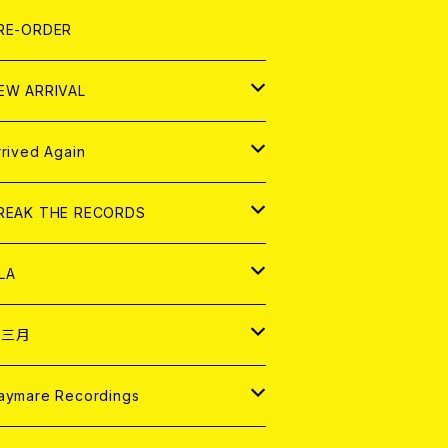
LEXI
P
OOD
shirt
OLLOCKS
真集 (PHOTOBOOK)
D
RE-ORDER
0インチ
の他
OOD
L ZINE
アナログ
EW ARRIVAL
の他
OLL MAGAZINE (USED)
パレル
D
rrived Again
書籍
アナログ
D
REAK THE RECORDS
IGITAL CONTENTS
アナログ
D
LA
NALOG
D
十三月
パレル
NALOG
D
aymare Recordings