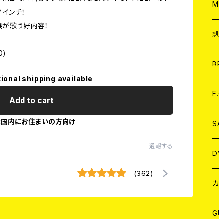
A
C
M
インチ！
嬢が歌う好内容！
A
C
0)
ア
B
tional shipping available
A
C
F
Add to cart
本国内にお住まいの方向け
A
C
S
通報する
A
ア
D
(362)
B
J
カ
W
J
G