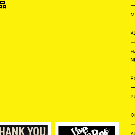
品
W
ア
M
P
A
C
H
N
D
A
J
P
C
W
C
P
品
A
C
J
A
J
O
C
A
W
J
C
W
J
A