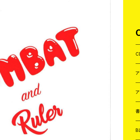
C
J
W
J
ア
７
W
J
L
7
T-
W
M
B