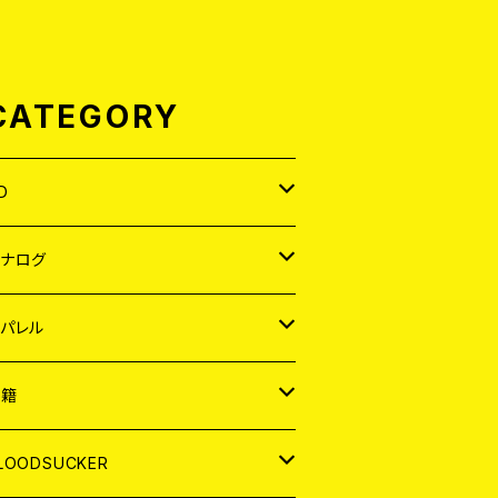
CATEGORY
D
APAN
アナログ
ORLD
APAN
パレル
EP
ORLD
APAN
書籍
P
EP
shirt
ORLD
AGAZINE
LOODSUCKER