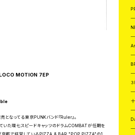
F
L
H
T-
B
写
C
P
1
そ
H
E
N
そ
D
ア
C
A
C
B
 LOCO MOTION 7EP
D
C
３
A
C
able
となってる東京PUNKバンド『Ruler』。
ア
A
C
D
ていた環七スピードキャッツのドラムCOMBATが任期を
経営しているPIZZA & BAR "POP PIZZA"の1