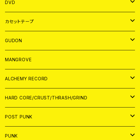
ANALOG
アパレル
DVD
BADGE
JAPAN
カセットテープ
WORLD
JAPAN
GUDON
WORLD
アパレル
MANGROVE
PATCH
ALCHEMY RECORD
アナログ
CD
HARD CORE/CRUST/THRASH/GRIND
DIGITAL CONTENTS
ANALOG
JAPAN
POST PUNK
CD
WORLD
CD
PUNK