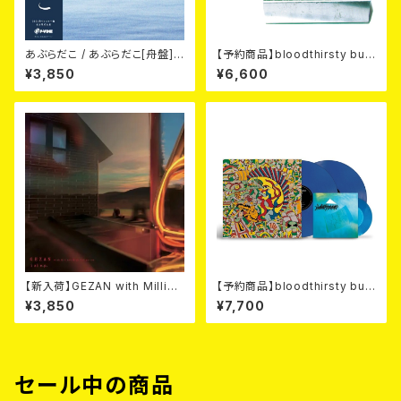
あぶらだこ / あぶらだこ[舟盤]
【予約商品】bloodthirsty but
(LP)
chers - kocorono【完全盤】
¥3,850
¥6,600
(2LP重量盤) 【10月23日発売】
【新入荷】GEZAN with Million
【予約商品】bloodthirsty but
Wish Collective / i ai e.p. 1
chers / 未完成+「△」サンカク
¥3,850
¥7,700
2EP
(2LP+7") 【8月26日発売】
セール中の商品