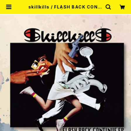
skillkills / FLASH BACK CONTI
NUE EP 7EP | RECORD SHOP
MISERY