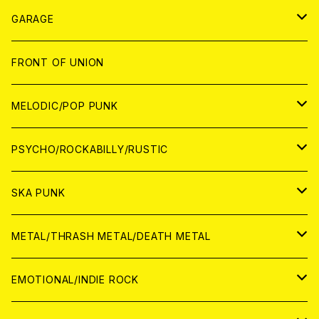
ANALOG
GARAGE
JAPAN
FRONT OF UNION
アナログ
WORLD
MELODIC/POP PUNK
CD
アナログ
JAPAN
PSYCHO/ROCKABILLY/RUSTIC
CD
CD
WORLD
JAPAN
SKA PUNK
ANALOG
CD
CD
WORLD
JAPAN
METAL/THRASH METAL/DEATH METAL
ANALOG
ANALOG
CD
CD
WORLD
JAPAN
EMOTIONAL/INDIE ROCK
ANALOG
ANALOG