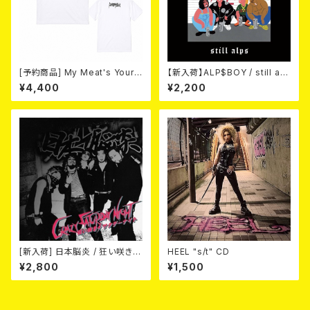
[予約商品] My Meat's Your
【新入荷】ALP$BOY / still alp
Poison -あんたにゃ毒でもオイ
s (CD)
¥4,400
¥2,200
ラにゃ薬- (White) 熊本地震 復
興支援T-shirt 2026年8月末
～9月頭入荷！
[新入荷] 日本脳炎 / 狂い咲きサ
HEEL "s/t" CD
タデーナイト(CD)
¥2,800
¥1,500