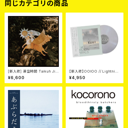
同じカテゴリの商品
[新入荷] 滞空時間 Taikuh Jik
【新入荷】OOIOO // Lightning
ang / 鳥 (2LP)
Bolt / The Horizon Spirals
¥6,600
¥4,950
// The Horizon Viral(帯付き
国内仕様・Metallic Silver LP)