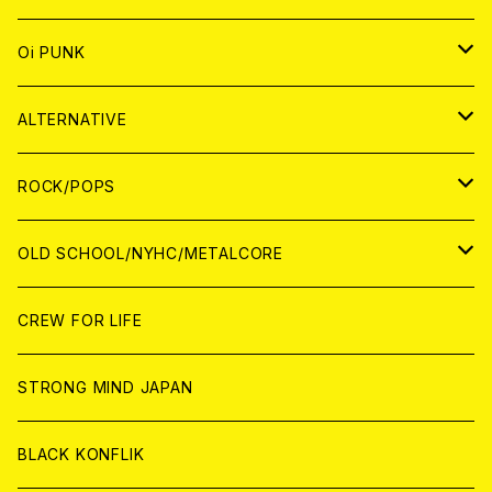
ANALOG
CD
JAPAN
ANALOG
JAPAN
Oi PUNK
CASSETTE TAPE
ANALOG
WORLD
JAPAN
CD
WORLD
JAPAN
ALTERNATIVE
WORLD
ANALOG
CD
CD
WOLRD
JAPAN
ROCK/POPS
ANALOG
ANALOG
CD
CD
WORLD
JAPAN
OLD SCHOOL/NYHC/METALCORE
ANALOG
ANALOG
CD
CD
WORLD
JAPAN
CREW FOR LIFE
ANALOG
ANALOG
CD
CD
WORLD
STRONG MIND JAPAN
ANALOG
ANALOG
CD
BLACK KONFLIK