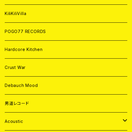
ANALOG
KiliKiliVilla
POGO77 RECORDS
Hardcore Kitchen
Crust War
Debauch Mood
男道レコード
Acoustic