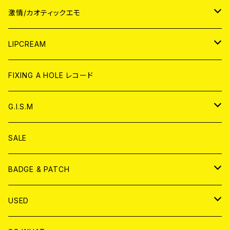
JAPAN
激情/カオティックエモ
CD
WORLD
JAPAN
LIPCREAM
ANALOG
CD
CD
WORLD
CD
FIXING A HOLE レコード
ANALOG
ANALOG
CD
アナログ
G.I.S.M
ANALOG
DVD
CD
SALE
T-shirt & WEAR
ANALOG
BADGE & PATCH
T-SHIRT & WEAR
BADGE
USED