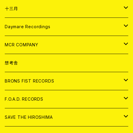
ANALOG
CD
十三月
アパレル
ANALOG
CD
Daymare Recordings
ANALOG
CD
MCR COMPANY
ANALOG
CD
想考舎
アパレル
BRONS FIST RECORDS
ANALOG
CD
F.O.A.D. RECORDS
ANALOG
CD
SAVE THE HIROSHIMA