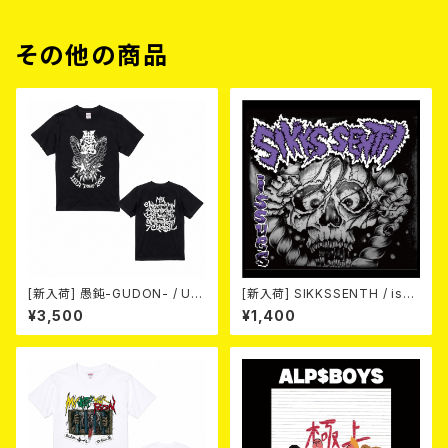
その他の商品
[新入荷] 愚鈍-GUDON- / US
[新入荷] SIKKSSENTH / issu
TOUR 2026 T-shirt
es (CD-R)
¥3,500
¥1,400