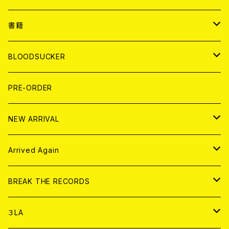
７EP
WORLD
JAPAN
書籍
LP
7EP
T-shirt
WORLD
MAGAZINE
BLOODSUCKER
FLEXI
LP
HOOD
T-shirt
BOLLOCKS
写真集 (PHOTOBOOK)
CD
PRE-ORDER
10インチ
その他
HOOD
EL ZINE
アナログ
NEW ARRIVAL
その他
DOLL MAGAZINE (USED)
アパレル
CD
Arrived Again
書籍
アナログ
CD
BREAK THE RECORDS
DIGITAL CONTENTS
アナログ
CD
３LA