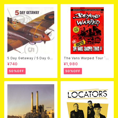
5 Day Getaway / 5 Day Get
The Vans Warped Tour `04
away (CDEP)
Beyond Warped (国内盤DV
¥740
¥1,980
D)
50%OFF
50%OFF