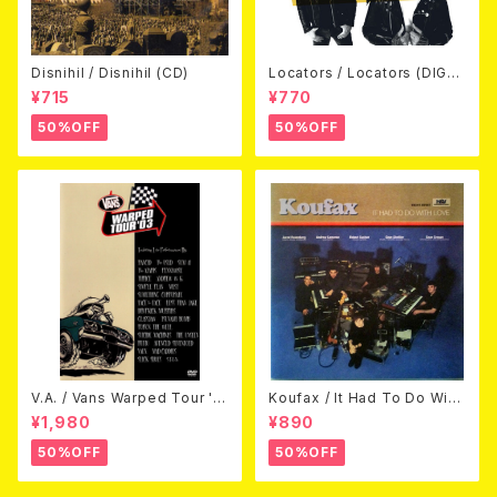
Disnihil / Disnihil (CD)
Locators / Locators (DIGPA
CK CD)
¥715
¥770
50%OFF
50%OFF
V.A. / Vans Warped Tour '0
Koufax / It Had To Do With
3 (DVD)
Love (CD)
¥1,980
¥890
50%OFF
50%OFF