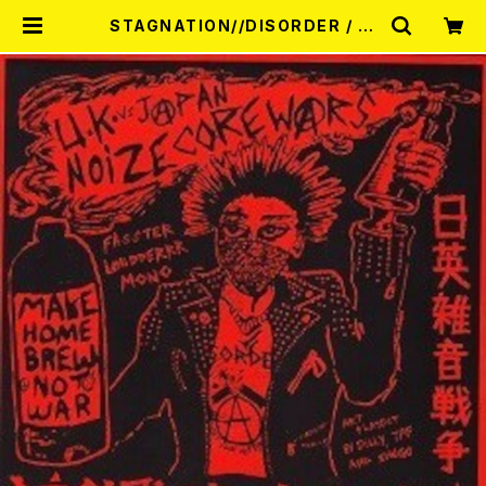
STAGNATION//DISORDER / U.
K vs JAPAN NOIZE CORE WAR
S - 日英雑音戦争 7EP | RECORD
SHOP MISERY