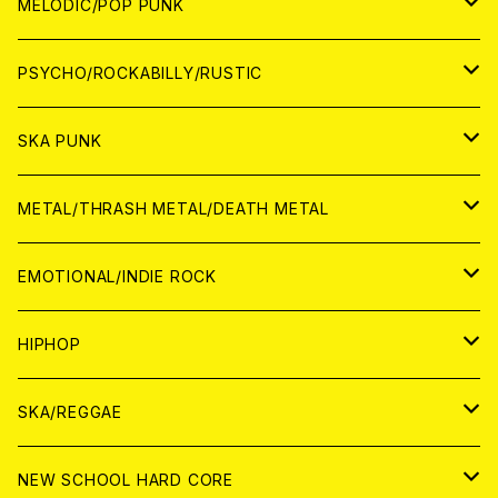
アナログ
WORLD
MELODIC/POP PUNK
CD
アナログ
JAPAN
PSYCHO/ROCKABILLY/RUSTIC
CD
CD
WORLD
JAPAN
SKA PUNK
ANALOG
CD
CD
WORLD
JAPAN
METAL/THRASH METAL/DEATH METAL
ANALOG
ANALOG
CD
CD
WORLD
JAPAN
EMOTIONAL/INDIE ROCK
ANALOG
ANALOG
CD
CD
WORLD
JAPAN
HIPHOP
ANALOG
ANALOG
ANALOG
CD
WORLD
JAPAN
SKA/REGGAE
CD
ANALOG
CD
CD
WORLD
JAPAN
NEW SCHOOL HARD CORE