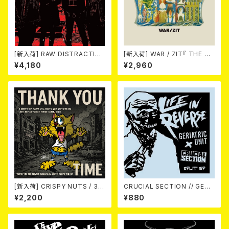
[新入荷] RAW DISTRACTIO
[新入荷] WAR / ZIT『 THE HE
NS / 奇しく燃える (LP)
CK( 12") 』
¥4,180
¥2,960
[新入荷] CRISPY NUTS / 30t
CRUCIAL SECTION // GERI
h Anniversary Vol.1 (7"EP)
ATRIC UNIT / Life In Rever
¥2,200
¥880
se (split) 7EP