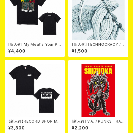
[新入荷] My Meat's Your Po
【新入荷】TECHNOCRACY /T
ison -あんたにゃ毒でもオイラ
O HELL/THE END (7"EP)
¥4,400
¥1,500
にゃ薬- / BLACK T-shirt (S
～XL)
【新入荷】RECORD SHOP MIS
[新入荷] V.A. / PUNKS TRAV
ERY / 33th anniversary T-s
EL GUIDE SHIZUOKA (CD)
¥3,300
¥2,200
hirts (black ①)