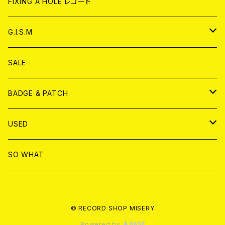
WORLD
CD
FIXING A HOLE レコード
ANALOG
ANALOG
CD
アナログ
G.I.S.M
ANALOG
DVD
CD
SALE
T-shirt & WEAR
ANALOG
BADGE & PATCH
T-SHIRT & WEAR
BADGE
USED
DVD
PATCH
書籍
SO WHAT
カセットテープ
CD
© RECORD SHOP MISERY
書籍
ANALOG
Powered by