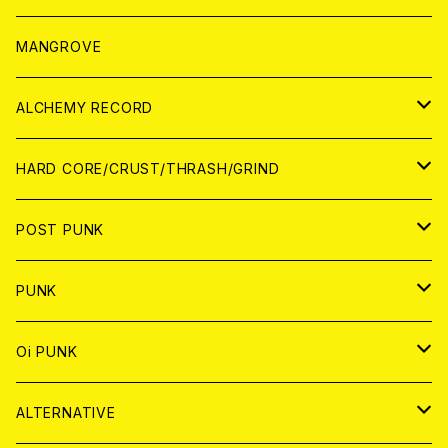
WORLD
アパレル
MANGROVE
PATCH
ALCHEMY RECORD
アナログ
CD
HARD CORE/CRUST/THRASH/GRIND
DIGITAL CONTENTS
ANALOG
JAPAN
POST PUNK
CD
WORLD
CD
PUNK
ANALOG
CD
JAPAN
ANALOG
JAPAN
Oi PUNK
CASSETTE TAPE
ANALOG
WORLD
JAPAN
CD
WORLD
JAPAN
ALTERNATIVE