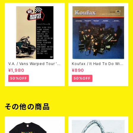
V.A. / Vans Warped Tour '0
Koufax / It Had To Do With
3 (DVD)
Love (CD)
¥1,980
¥890
50%OFF
50%OFF
その他の商品