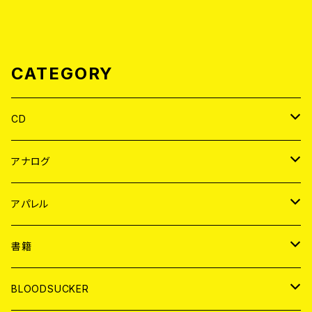
CATEGORY
CD
JAPAN
アナログ
WORLD
JAPAN
アパレル
７EP
WORLD
JAPAN
書籍
LP
7EP
T-shirt
WORLD
MAGAZINE
BLOODSUCKER