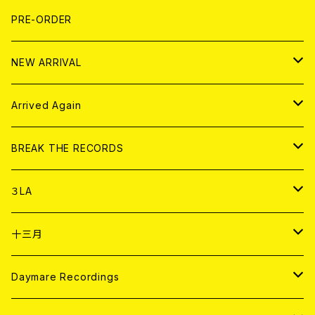
FLEXI
LP
HOOD
T-shirt
BOLLOCKS
写真集 (PHOTOBOOK)
CD
PRE-ORDER
10インチ
その他
HOOD
EL ZINE
アナログ
NEW ARRIVAL
その他
DOLL MAGAZINE (USED)
アパレル
CD
Arrived Again
書籍
アナログ
CD
BREAK THE RECORDS
DIGITAL CONTENTS
アナログ
CD
３LA
ANALOG
CD
十三月
アパレル
ANALOG
CD
Daymare Recordings