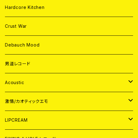
Hardcore Kitchen
Crust War
Debauch Mood
男道レコード
Acoustic
JAPAN
激情/カオティックエモ
CD
WORLD
JAPAN
LIPCREAM
ANALOG
CD
CD