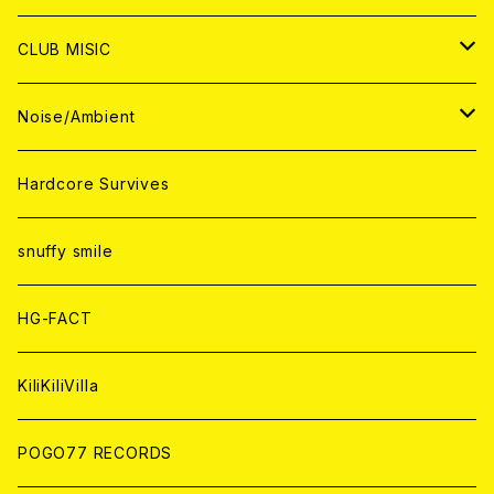
ANALOG
ANALOG
CD
CD
WORLD
JAPAN
CLUB MISIC
ANALOG
ANALOG
CD
CD
WORLD
JAPAN
Noise/Ambient
ANALOG
ANALOG
CD
CD
WORLD
JAPAN
Hardcore Survives
ANALOG
ANALOG
CD
CD
WORLD
snuffy smile
ANALOG
ANALOG
CD
HG-FACT
ANALOG
KiliKiliVilla
POGO77 RECORDS