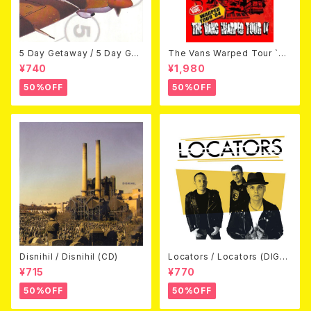
5 Day Getaway / 5 Day Get
The Vans Warped Tour `04
away (CDEP)
Beyond Warped (国内盤DV
¥740
¥1,980
D)
50%OFF
50%OFF
Disnihil / Disnihil (CD)
Locators / Locators (DIGPA
CK CD)
¥715
¥770
50%OFF
50%OFF