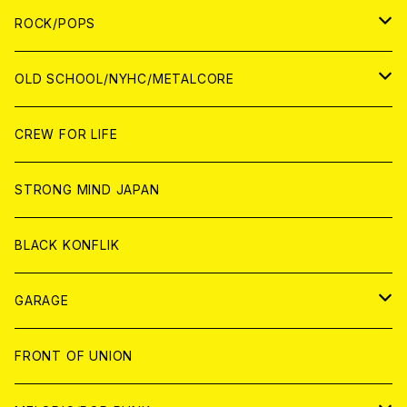
WORLD
ANALOG
CD
CD
WOLRD
JAPAN
ROCK/POPS
ANALOG
ANALOG
CD
CD
WORLD
JAPAN
OLD SCHOOL/NYHC/METALCORE
ANALOG
ANALOG
CD
CD
WORLD
JAPAN
CREW FOR LIFE
ANALOG
ANALOG
CD
CD
WORLD
STRONG MIND JAPAN
ANALOG
ANALOG
CD
BLACK KONFLIK
ANALOG
GARAGE
JAPAN
FRONT OF UNION