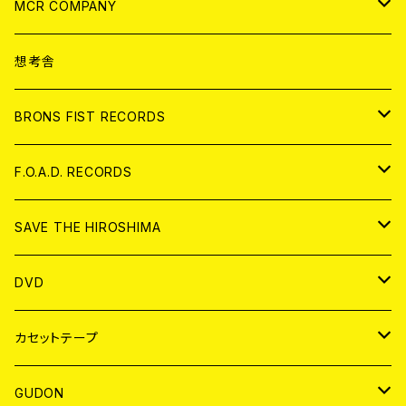
ANALOG
CD
MCR COMPANY
ANALOG
CD
想考舎
アパレル
BRONS FIST RECORDS
ANALOG
CD
F.O.A.D. RECORDS
ANALOG
CD
SAVE THE HIROSHIMA
ANALOG
アパレル
DVD
BADGE
JAPAN
カセットテープ
WORLD
JAPAN
GUDON