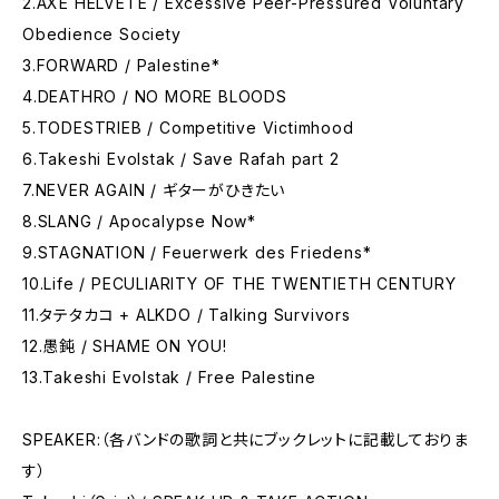
2.AXE HELVETE / Excessive Peer-Pressured Voluntary
Obedience Society
3.FORWARD / Palestine*
4.DEATHRO / NO MORE BLOODS
5.TODESTRIEB / Competitive Victimhood
6.Takeshi Evolstak / Save Rafah part 2
7.NEVER AGAIN / ギターがひきたい
8.SLANG / Apocalypse Now*
9.STAGNATION / Feuerwerk des Friedens*
10.Life / PECULIARITY OF THE TWENTIETH CENTURY
11.タテタカコ + ALKDO / Talking Survivors
12.愚鈍 / SHAME ON YOU!
13.Takeshi Evolstak / Free Palestine
SPEAKER:（各バンドの歌詞と共にブックレットに記載しておりま
す）