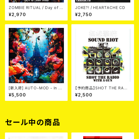
ZOMBIE RITUAL / Day of th
JOKE?! / HEARTACHE CD
e Zombie Demons
¥2,970
¥2,750
[新入荷] AUTO-MOD - In Th
【予約商品】SHOT THE RADI
e Wake Of KING AUTO-MO
O WITH A GUN / SOUND RI
¥5,500
¥2,500
D（CD+DVD/初回限定盤）
OT (CD)【8月８日発売】
セール中の商品