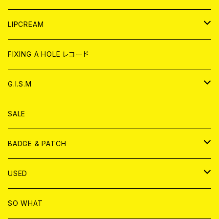
CD
WORLD
JAPAN
LIPCREAM
ANALOG
CD
CD
WORLD
CD
FIXING A HOLE レコード
ANALOG
ANALOG
CD
アナログ
G.I.S.M
ANALOG
DVD
CD
SALE
T-shirt & WEAR
ANALOG
BADGE & PATCH
T-SHIRT & WEAR
BADGE
USED
DVD
PATCH
書籍
SO WHAT