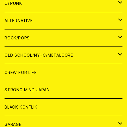
ANALOG
CD
JAPAN
ANALOG
JAPAN
Oi PUNK
CASSETTE TAPE
ANALOG
WORLD
JAPAN
CD
WORLD
JAPAN
ALTERNATIVE
WORLD
ANALOG
CD
CD
WOLRD
JAPAN
ROCK/POPS
ANALOG
ANALOG
CD
CD
WORLD
JAPAN
OLD SCHOOL/NYHC/METALCORE
ANALOG
ANALOG
CD
CD
WORLD
JAPAN
CREW FOR LIFE
ANALOG
ANALOG
CD
CD
WORLD
STRONG MIND JAPAN
ANALOG
ANALOG
CD
BLACK KONFLIK
ANALOG
GARAGE