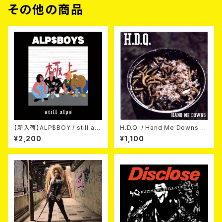
その他の商品
【新入荷】ALP$BOY / still alp
H.D.Q. / Hand Me Downs (C
s (CD)
OLORVINYL/7”EP)
¥2,200
¥1,100