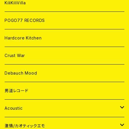
ANALOG
KiliKiliVilla
POGO77 RECORDS
Hardcore Kitchen
Crust War
Debauch Mood
男道レコード
Acoustic
JAPAN
激情/カオティックエモ