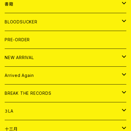
７EP
WORLD
JAPAN
書籍
LP
7EP
T-shirt
WORLD
MAGAZINE
BLOODSUCKER
FLEXI
LP
HOOD
T-shirt
BOLLOCKS
写真集 (PHOTOBOOK)
CD
PRE-ORDER
10インチ
その他
HOOD
EL ZINE
アナログ
NEW ARRIVAL
その他
DOLL MAGAZINE (USED)
アパレル
CD
Arrived Again
書籍
アナログ
CD
BREAK THE RECORDS
DIGITAL CONTENTS
アナログ
CD
３LA
ANALOG
CD
十三月