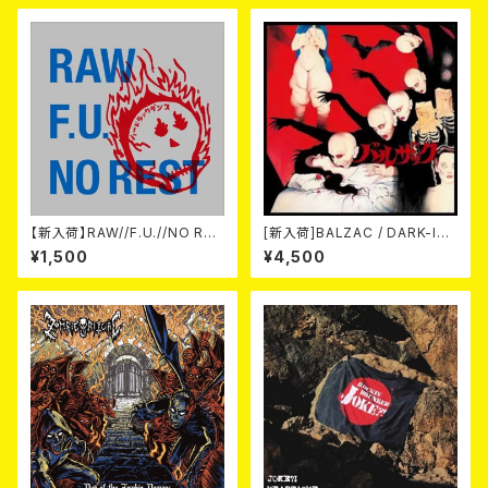
【新入荷】RAW//F.U.//NO RES
[新入荷]BALZAC / DARK-IS
T / 3way split EP ハード ラッ
M -20th Anniversary Comp
¥1,500
¥4,500
ク ダンス (CD)
ilation- (2CD)