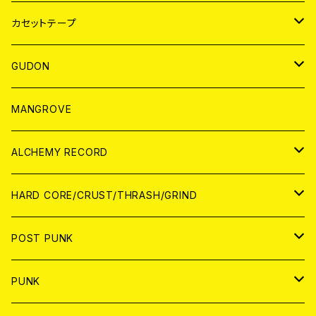
BADGE
JAPAN
カセットテープ
WORLD
JAPAN
GUDON
WORLD
アパレル
MANGROVE
PATCH
ALCHEMY RECORD
アナログ
CD
HARD CORE/CRUST/THRASH/GRIND
DIGITAL CONTENTS
ANALOG
JAPAN
POST PUNK
CD
WORLD
CD
PUNK