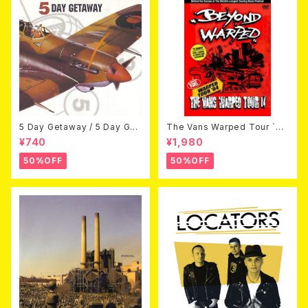
5 Day Getaway / 5 Day Get
The Vans Warped Tour `04
away (CDEP)
Beyond Warped (国内盤DV
¥740
¥1,980
D)
50%OFF
50%OFF