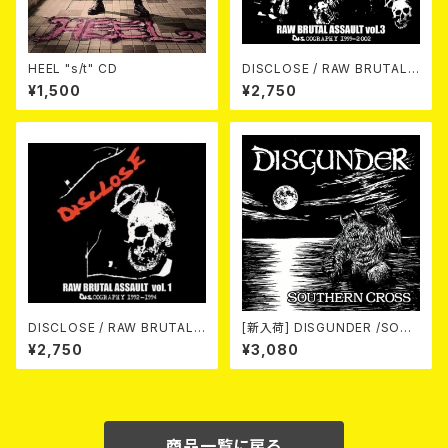
HEEL "s/t" CD
DISCLOSE / RAW BRUTAL
ASSAULT Vol.3 : DISCOGR
¥1,500
¥2,750
APHY 1999-2002 (2xCD)
DISCLOSE / RAW BRUTAL
[新入荷] DISGUNDER /SOUT
ASSAULT Vol.1 : DISCOGRA
HERN CROSS (CD)
¥2,750
¥3,080
PHY 1992-1994 (2CD)
商品一覧に戻る