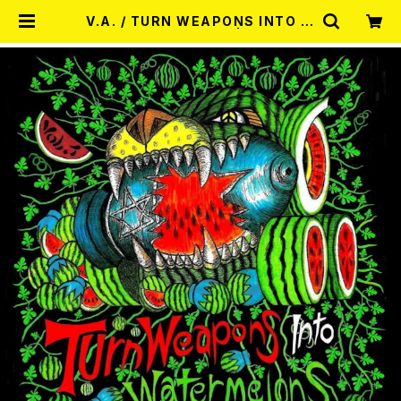
V.A. / TURN WEAPONS INTO W
ATERMELONS CD | RECORD
SHOP MISERY