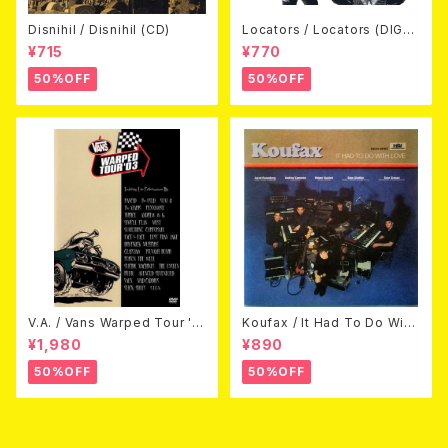
Disnihil / Disnihil (CD)
Locators / Locators (DIGPA
CK CD)
¥715
¥770
50%OFF
50%OFF
V.A. / Vans Warped Tour '0
Koufax / It Had To Do With
3 (DVD)
Love (CD)
¥1,980
¥890
50%OFF
50%OFF