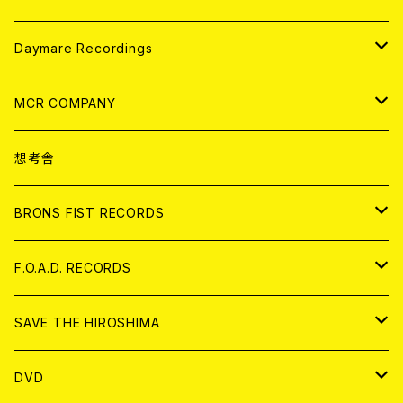
アパレル
ANALOG
CD
Daymare Recordings
ANALOG
CD
MCR COMPANY
ANALOG
CD
想考舎
アパレル
BRONS FIST RECORDS
ANALOG
CD
F.O.A.D. RECORDS
ANALOG
CD
SAVE THE HIROSHIMA
ANALOG
アパレル
DVD