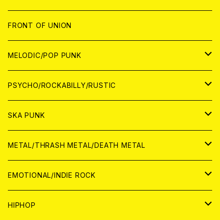
JAPAN
FRONT OF UNION
アナログ
WORLD
MELODIC/POP PUNK
CD
アナログ
JAPAN
PSYCHO/ROCKABILLY/RUSTIC
CD
CD
WORLD
JAPAN
SKA PUNK
ANALOG
CD
CD
WORLD
JAPAN
METAL/THRASH METAL/DEATH METAL
ANALOG
ANALOG
CD
CD
WORLD
JAPAN
EMOTIONAL/INDIE ROCK
ANALOG
ANALOG
CD
CD
WORLD
JAPAN
HIPHOP