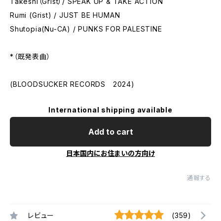
Takeshi（Grist）/ SPEAK UP & TAKE ACTION
Rumi (Grist) / JUST BE HUMAN
Shutopia(Nu-CA) / PUNKS FOR PALESTINE
*（既発表曲）
(BLOODSUCKER RECORDS 2024)
International shipping available
Add to cart
日本国内にお住まいの方向け
通報する
レビュー
(359)