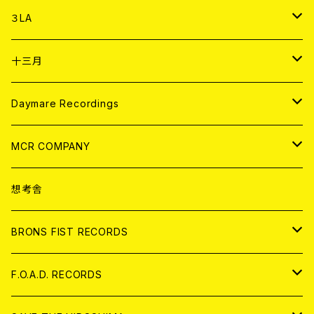
DIGITAL CONTENTS
アナログ
CD
３LA
ANALOG
CD
十三月
アパレル
ANALOG
CD
Daymare Recordings
ANALOG
CD
MCR COMPANY
ANALOG
CD
想考舎
アパレル
BRONS FIST RECORDS
ANALOG
CD
F.O.A.D. RECORDS