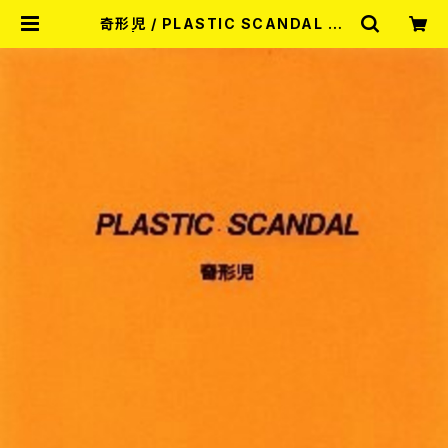
奇形児 / PLASTIC SCANDAL 7E
P | RECORD SHOP MISERY