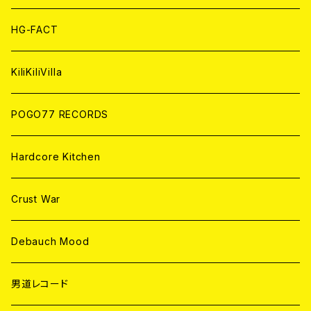
ANALOG
ANALOG
CD
HG-FACT
ANALOG
KiliKiliVilla
POGO77 RECORDS
Hardcore Kitchen
Crust War
Debauch Mood
男道レコード