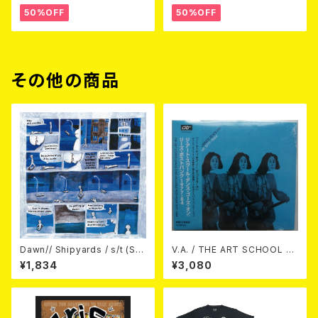
50%OFF
50%OFF
その他の商品
Dawn// Shipyards / s/t (Spl
V.A. / THE ART SCHOOL D
it) LP＋CD
ANCE GOES ON LEEDS PO
¥1,834
¥3,080
ST-PUNK 1977-84 (帯ライナ
ー付国内盤仕様) CD