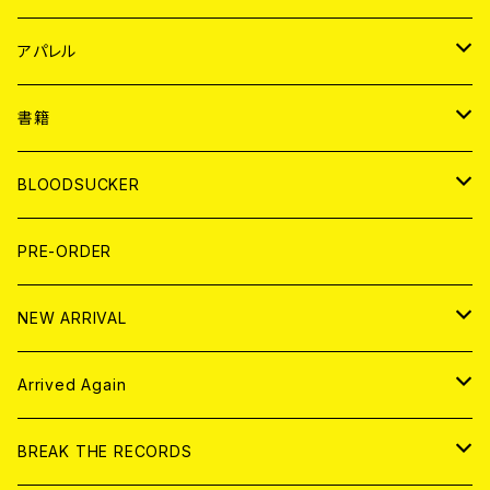
WORLD
JAPAN
アパレル
７EP
WORLD
JAPAN
書籍
LP
7EP
T-shirt
WORLD
MAGAZINE
BLOODSUCKER
FLEXI
LP
HOOD
T-shirt
BOLLOCKS
写真集 (PHOTOBOOK)
CD
PRE-ORDER
10インチ
その他
HOOD
EL ZINE
アナログ
NEW ARRIVAL
その他
DOLL MAGAZINE (USED)
アパレル
CD
Arrived Again
書籍
アナログ
CD
BREAK THE RECORDS