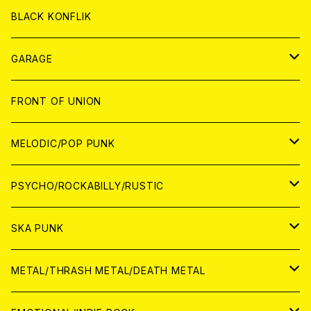
ANALOG
ANALOG
CD
BLACK KONFLIK
ANALOG
GARAGE
JAPAN
FRONT OF UNION
アナログ
WORLD
MELODIC/POP PUNK
CD
アナログ
JAPAN
PSYCHO/ROCKABILLY/RUSTIC
CD
CD
WORLD
JAPAN
SKA PUNK
ANALOG
CD
CD
WORLD
JAPAN
METAL/THRASH METAL/DEATH METAL
ANALOG
ANALOG
CD
CD