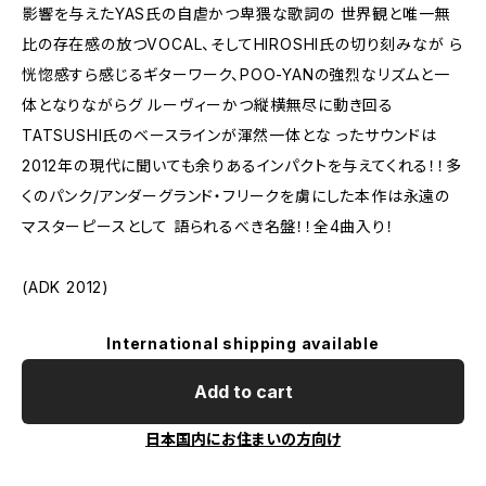
影響を与えたYAS氏の自虐かつ卑猥な歌詞の 世界観と唯一無
比の存在感の放つVOCAL、そしてHIROSHI氏の切り刻みなが ら
恍惚感すら感じるギターワーク、POO-YANの強烈なリズムと一
体となりながらグ ルーヴィーかつ縦横無尽に動き回る
TATSUSHI氏のベースラインが渾然一体とな ったサウンドは
2012年の現代に聞いても余りあるインパクトを与えてくれる！！多
くのパンク/アンダーグランド・フリークを虜にした本作は永遠の
マスターピースとして 語られるべき名盤！！全4曲入り！
(ADK 2012)
International shipping available
Add to cart
日本国内にお住まいの方向け