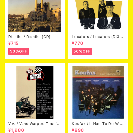
Disnihil / Disnihil (CD)
Locators / Locators (DIGPA
CK CD)
¥715
¥770
50%OFF
50%OFF
V.A. / Vans Warped Tour '0
Koufax / It Had To Do With
3 (DVD)
Love (CD)
¥1,980
¥890