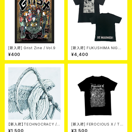
[新入荷] Grist Zine / Vol.9
[新入荷] FUKUSHIMA NIGHT
MARE Tee -MISERY editio
¥400
¥4,400
n- (SMOKE BLACK)
【新入荷】TECHNOCRACY /T
[新入荷] FEROCIOUS X / T S
O HELL/THE END (7"EP)
HIRT
¥1,500
¥3,500