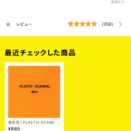
通報する
レビュー
(359)
最近チェックした商品
奇形児 / PLASTIC SCANDAL
7EP
¥880