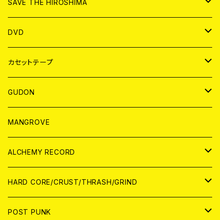
ANALOG
CD
SAVE THE HIROSHIMA
ANALOG
アパレル
DVD
BADGE
JAPAN
カセットテープ
WORLD
JAPAN
GUDON
WORLD
アパレル
MANGROVE
PATCH
ALCHEMY RECORD
アナログ
CD
HARD CORE/CRUST/THRASH/GRIND
DIGITAL CONTENTS
ANALOG
JAPAN
POST PUNK