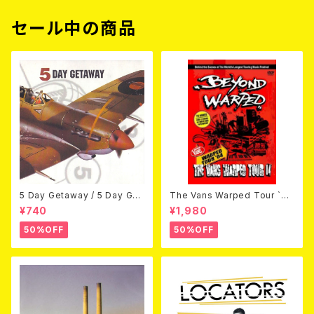
セール中の商品
5 Day Getaway / 5 Day Get
The Vans Warped Tour `04
away (CDEP)
Beyond Warped (国内盤DV
¥740
¥1,980
D)
50%OFF
50%OFF