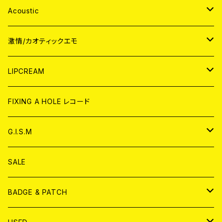
Acoustic
JAPAN
激情/カオティックエモ
CD
WORLD
JAPAN
LIPCREAM
ANALOG
CD
CD
WORLD
CD
FIXING A HOLE レコード
ANALOG
ANALOG
CD
アナログ
G.I.S.M
ANALOG
DVD
CD
SALE
T-shirt & WEAR
ANALOG
BADGE & PATCH
T-SHIRT & WEAR
BADGE