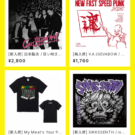
[新入荷] 日本脳炎 / 狂い咲きサ
[再入荷] V.A.(GEVABOW / D
タデーナイト(CD)
USTPAN / EL NUDO / MARV
¥2,800
¥1,760
ELOUS / 高倉健 / Horse & D
eer) / NEW FAST SPEED PU
NK 2026 (7"EP/3rdプレス盤)
[新入荷] My Meat's Your Po
[新入荷] SIKKSSENTH / issu