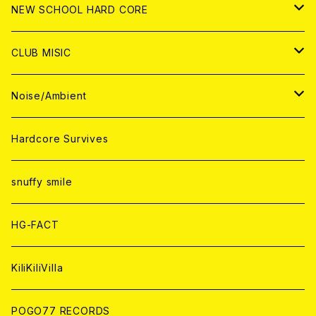
CD
ANALOG
CD
CD
WORLD
JAPAN
NEW SCHOOL HARD CORE
ANALOG
ANALOG
CD
CD
WORLD
JAPAN
CLUB MISIC
ANALOG
ANALOG
CD
CD
WORLD
JAPAN
Noise/Ambient
ANALOG
ANALOG
CD
CD
WORLD
JAPAN
Hardcore Survives
ANALOG
ANALOG
CD
CD
WORLD
snuffy smile
ANALOG
ANALOG
CD
HG-FACT
ANALOG
KiliKiliVilla
POGO77 RECORDS