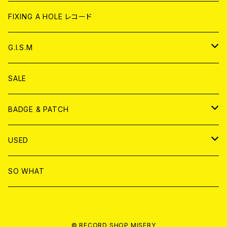
ANALOG
CD
CD
WORLD
CD
FIXING A HOLE レコード
ANALOG
ANALOG
CD
アナログ
G.I.S.M
ANALOG
DVD
CD
SALE
T-shirt & WEAR
ANALOG
BADGE & PATCH
T-SHIRT & WEAR
BADGE
USED
DVD
PATCH
書籍
SO WHAT
カセットテープ
CD
© RECORD SHOP MISERY