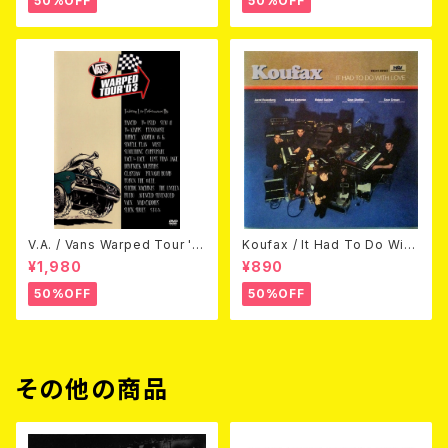
50%OFF
50%OFF
V.A. / Vans Warped Tour '0
Koufax / It Had To Do With
3 (DVD)
Love (CD)
¥1,980
¥890
50%OFF
50%OFF
その他の商品