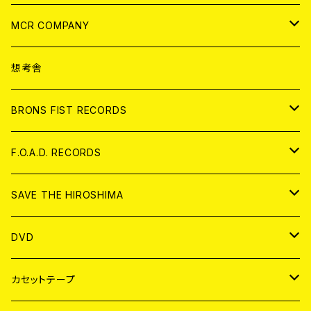
ANALOG
CD
MCR COMPANY
ANALOG
CD
想考舎
アパレル
BRONS FIST RECORDS
ANALOG
CD
F.O.A.D. RECORDS
ANALOG
CD
SAVE THE HIROSHIMA
ANALOG
アパレル
DVD
BADGE
JAPAN
カセットテープ