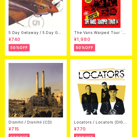
5 Day Getaway / 5 Day Get
The Vans Warped Tour `04
away (CDEP)
Beyond Warped (国内盤DV
¥740
¥1,980
D)
50%OFF
50%OFF
Disnihil / Disnihil (CD)
Locators / Locators (DIGPA
CK CD)
¥715
¥770