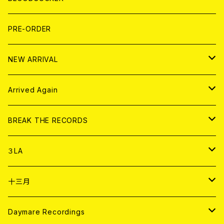
FLEXI
LP
HOOD
T-shirt
BOLLOCKS
写真集 (PHOTOBOOK)
CD
PRE-ORDER
10インチ
その他
HOOD
EL ZINE
アナログ
NEW ARRIVAL
その他
DOLL MAGAZINE (USED)
アパレル
CD
Arrived Again
書籍
アナログ
CD
BREAK THE RECORDS
DIGITAL CONTENTS
アナログ
CD
３LA
ANALOG
CD
十三月
アパレル
ANALOG
CD
Daymare Recordings