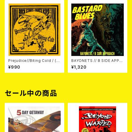
Prejudice//Biting Cold / (S
BAYONETS // B SIDE APPR
plit) Kill Rock Stars 7EP
OACH / BASTARD BLUES(s
¥990
¥1,320
plit) 7EP＋DLコード
セール中の商品