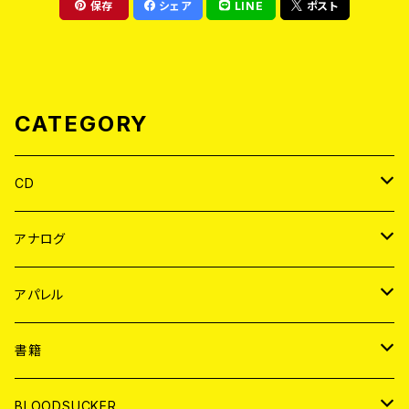
保存
シェア
LINE
ポスト
CATEGORY
CD
JAPAN
アナログ
WORLD
JAPAN
アパレル
７EP
WORLD
JAPAN
書籍
LP
7EP
T-shirt
WORLD
MAGAZINE
BLOODSUCKER