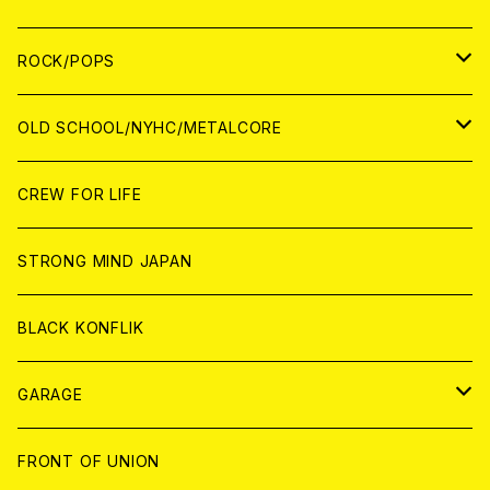
WORLD
ANALOG
CD
CD
WOLRD
JAPAN
ROCK/POPS
ANALOG
ANALOG
CD
CD
WORLD
JAPAN
OLD SCHOOL/NYHC/METALCORE
ANALOG
ANALOG
CD
CD
WORLD
JAPAN
CREW FOR LIFE
ANALOG
ANALOG
CD
CD
WORLD
STRONG MIND JAPAN
ANALOG
ANALOG
CD
BLACK KONFLIK
ANALOG
GARAGE
JAPAN
FRONT OF UNION