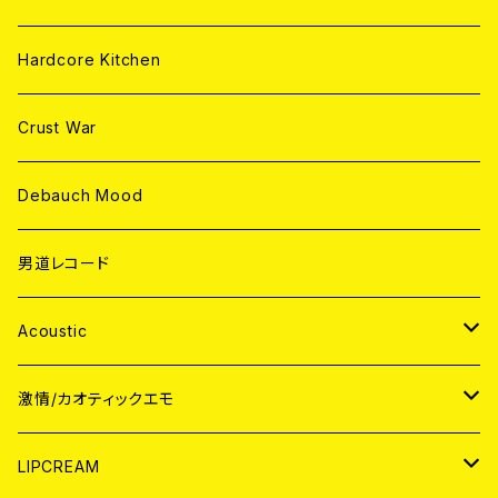
Hardcore Kitchen
Crust War
Debauch Mood
男道レコード
Acoustic
JAPAN
激情/カオティックエモ
CD
WORLD
JAPAN
LIPCREAM