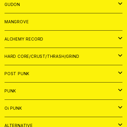
WORLD
JAPAN
GUDON
WORLD
アパレル
MANGROVE
PATCH
ALCHEMY RECORD
アナログ
CD
HARD CORE/CRUST/THRASH/GRIND
DIGITAL CONTENTS
ANALOG
JAPAN
POST PUNK
CD
WORLD
CD
PUNK
ANALOG
CD
JAPAN
ANALOG
JAPAN
Oi PUNK
CASSETTE TAPE
ANALOG
WORLD
JAPAN
CD
WORLD
JAPAN
ALTERNATIVE