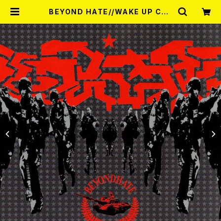
BEYOND HATE//WAKE UP COL
D / (Split) 7EP | RECORD SHO
P MISERY