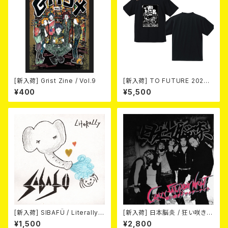
[新入荷] Grist Zine / Vol.9
[新入荷] TO FUTURE 2026
× MOBSTYLES Tee
¥400
¥5,500
[新入荷] SIBAFÜ / Literally
[新入荷] 日本脳炎 / 狂い咲きサ
(7"EP)
タデーナイト(CD)
¥1,500
¥2,800