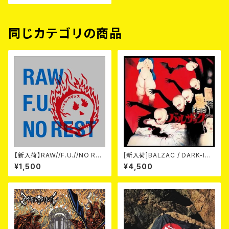
同じカテゴリの商品
【新入荷】RAW//F.U.//NO RES
[新入荷]BALZAC / DARK-IS
T / 3way split EP ハード ラッ
M -20th Anniversary Comp
¥1,500
¥4,500
ク ダンス (CD)
ilation- (2CD)