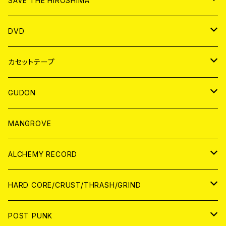
SAVE THE HIROSHIMA
ANALOG
アパレル
DVD
BADGE
JAPAN
カセットテープ
WORLD
JAPAN
GUDON
WORLD
アパレル
MANGROVE
PATCH
ALCHEMY RECORD
アナログ
CD
HARD CORE/CRUST/THRASH/GRIND
DIGITAL CONTENTS
ANALOG
JAPAN
POST PUNK