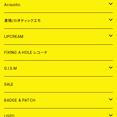
Acoustic
JAPAN
激情/カオティックエモ
CD
WORLD
JAPAN
LIPCREAM
ANALOG
CD
CD
WORLD
CD
FIXING A HOLE レコード
ANALOG
ANALOG
CD
アナログ
G.I.S.M
ANALOG
DVD
CD
SALE
T-shirt & WEAR
ANALOG
BADGE & PATCH
T-SHIRT & WEAR
BADGE
USED