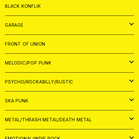
ANALOG
ANALOG
CD
BLACK KONFLIK
ANALOG
GARAGE
JAPAN
FRONT OF UNION
アナログ
WORLD
MELODIC/POP PUNK
CD
アナログ
JAPAN
PSYCHO/ROCKABILLY/RUSTIC
CD
CD
WORLD
JAPAN
SKA PUNK
ANALOG
CD
CD
WORLD
JAPAN
METAL/THRASH METAL/DEATH METAL
ANALOG
ANALOG
CD
CD
WORLD
JAPAN
EMOTIONAL/INDIE ROCK