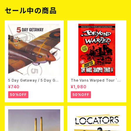
セール中の商品
5 Day Getaway / 5 Day Get
The Vans Warped Tour `04
away (CDEP)
Beyond Warped (国内盤DV
¥740
¥1,980
D)
50%OFF
50%OFF