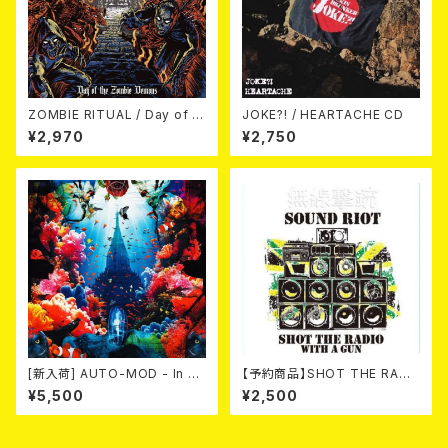
ZOMBIE RITUAL / Day of th
JOKE?! / HEARTACHE CD
e Zombie Demons
¥2,970
¥2,750
[新入荷] AUTO-MOD - In Th
【予約商品】SHOT THE RADI
e Wake Of KING AUTO-MO
O WITH A GUN / SOUND RI
¥5,500
¥2,500
D（CD+DVD/初回限定盤）
OT (CD)【8月８日発売】