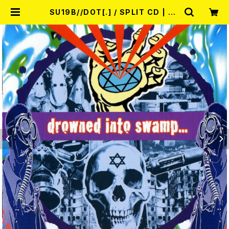
SU19B//DOT[.] / SPLIT CD | RE
CORD SHOP MISERY