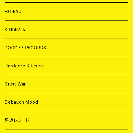
ANALOG
ANALOG
CD
HG-FACT
ANALOG
KiliKiliVilla
POGO77 RECORDS
Hardcore Kitchen
Crust War
Debauch Mood
男道レコード