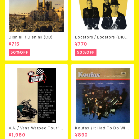
Disnihil / Disnihil (CD)
Locators / Locators (DIGPA
CK CD)
¥715
¥770
50%OFF
50%OFF
V.A. / Vans Warped Tour '0
Koufax / It Had To Do With
3 (DVD)
Love (CD)
¥1,980
¥890