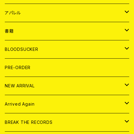
WORLD
JAPAN
アパレル
７EP
WORLD
JAPAN
書籍
LP
7EP
T-shirt
WORLD
MAGAZINE
BLOODSUCKER
FLEXI
LP
HOOD
T-shirt
BOLLOCKS
写真集 (PHOTOBOOK)
CD
PRE-ORDER
10インチ
その他
HOOD
EL ZINE
アナログ
NEW ARRIVAL
その他
DOLL MAGAZINE (USED)
アパレル
CD
Arrived Again
書籍
アナログ
CD
BREAK THE RECORDS