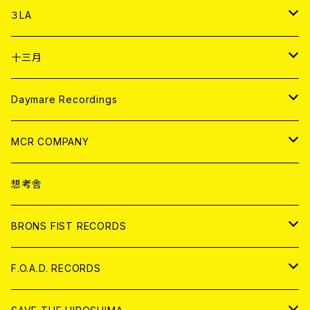
DIGITAL CONTENTS
アナログ
CD
３LA
ANALOG
CD
十三月
アパレル
ANALOG
CD
Daymare Recordings
ANALOG
CD
MCR COMPANY
ANALOG
CD
想考舎
アパレル
BRONS FIST RECORDS
ANALOG
CD
F.O.A.D. RECORDS
ANALOG
CD