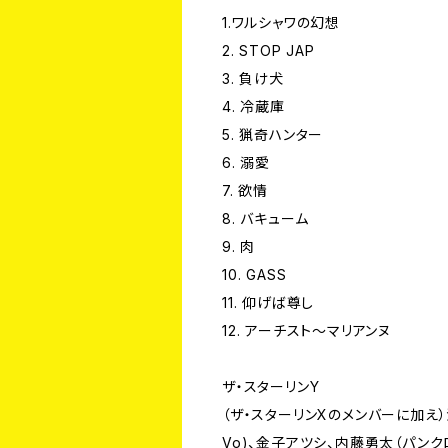
1.ワルシャワの幻想
2. STOP JAP
3. 負け犬
4. 冷蔵庫
5. 猟奇ハンター
6. 溺愛
7. 欲情
8. バキューム
9. 肉
10. GASS
11. 仰げば尊し
12. アーチスト～マリアンヌ
ザ・スターリンY
（ザ・スターリンXのメンバーに加え）泯比
Vo)、金子アツシ、内藤勇太（パンク