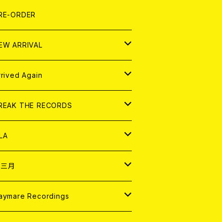
LEXI
P
OOD
shirt
OLLOCKS
真集 (PHOTOBOOK)
D
RE-ORDER
0インチ
の他
OOD
L ZINE
アナログ
EW ARRIVAL
の他
OLL MAGAZINE (USED)
パレル
D
rrived Again
書籍
アナログ
D
REAK THE RECORDS
IGITAL CONTENTS
アナログ
D
LA
NALOG
D
十三月
パレル
NALOG
D
aymare Recordings