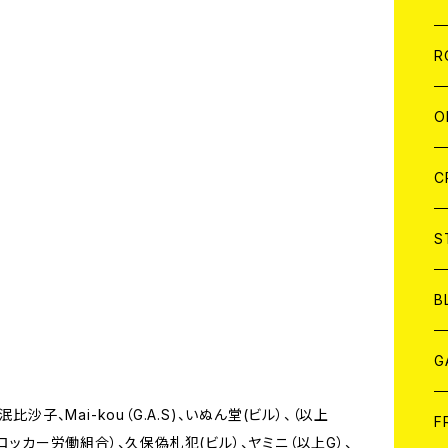
W
A
C
C
W
J
R
A
A
C
C
W
J
O
A
A
C
C
W
J
C
A
A
C
C
W
S
A
A
C
B
A
G
沙子、Mai-kou（G.A.S)、いぬん堂(ビル）、（以上
J
F
ロッカー労働組合）、久保偽札犯(ビル）、ヤミニ（以上G）、