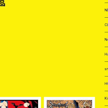
品
C
A
C
C
W
J
N
A
A
C
C
W
J
C
A
A
C
C
W
J
N
A
A
C
C
W
J
H
A
A
C
C
W
s
A
A
C
H
品
A
Ki