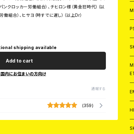
パンクロッカー労働組合）、チヒロン様（黄金狂時代）（以
ア
W
M
労働組合）、ヒサヨ（時すでに遅し）（以上Dr）
C
ア
J
P
C
C
W
J
S
tional shipping available
Add to cart
A
C
C
W
J
M
E
本国内にお住まいの方向け
A
A
C
C
W
通報する
J
E
A
A
C
(359)
C
W
J
H
A
A
A
C
W
J
S