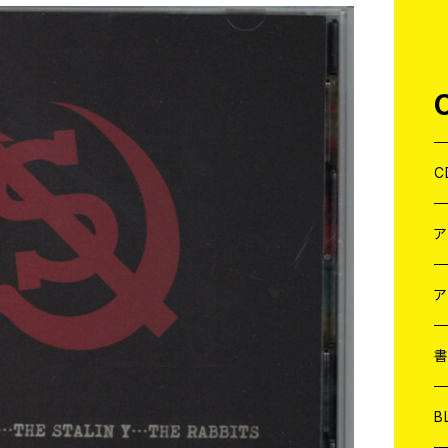
C
J
W
J
ア
７
W
J
L
7
T-
W
M
B