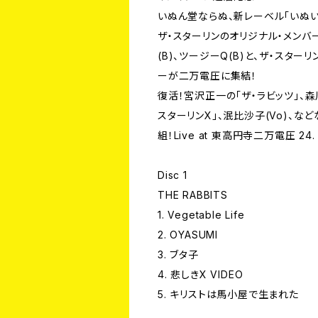
いぬん堂ならぬ、新レーベル「いぬい
ザ・スターリンのオリジナル・メンバー
(B)、ツージーQ(B)と、ザ・ス
ーが二万電圧に集結！
復活！宮沢正一の「ザ・ラビッツ」、森川誠
スターリンX」、泯比沙子(Vo)、な
組！Live at 東高円寺二万電圧 24. S
Disc 1
THE RABBITS
1. Vegetable Life
2. OYASUMI
3. ブタ子
4. 悲しきX VIDEO
5. キリストは馬小屋で生まれた