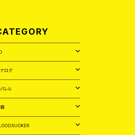
CATEGORY
D
APAN
アナログ
ORLD
APAN
パレル
EP
ORLD
APAN
書籍
P
EP
shirt
ORLD
AGAZINE
LOODSUCKER