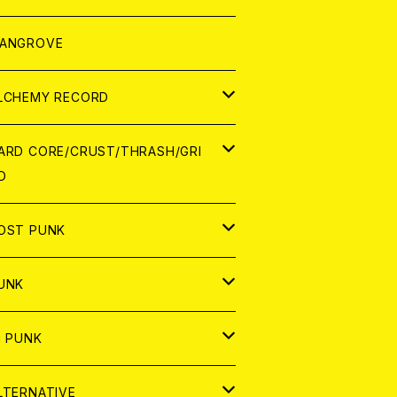
ORLD
パレル
ANGROVE
ATCH
LCHEMY RECORD
アナログ
D
ARD CORE/CRUST/THRASH/GRI
D
IGITAL CONTENTS
NALOG
APAN
OST PUNK
D
ORLD
D
UNK
NALOG
D
APAN
NALOG
APAN
i PUNK
ASSETTE TAPE
NALOG
ORLD
APAN
D
ORLD
APAN
LTERNATIVE