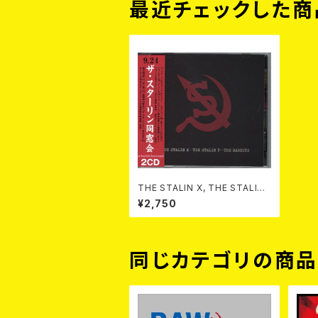
最近チェックした商
THE STALIN X, THE STALIN
Y, THE RABBITS / 9.24 ザ・ス
¥2,750
ターリン同窓会 2x CD
同じカテゴリの商