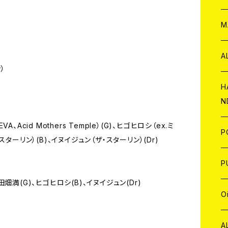
W
ア
M
P
A
）
C
H
N
D
A
VA、Acid Mothers Temple）(G)、ヒゴヒロシ（ex.ミ
J
P
ターリン）(B)、イヌイジュン（ザ・スターリン）(Dr)
C
W
C
P
)、田畑満(G)、ヒゴヒロシ(B)、イヌイジュン(Dr)
A
C
J
A
J
O
C
A
W
J
C
W
J
A