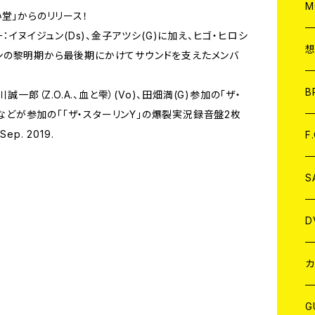
A
C
M
堂」からのリリース！
：イヌイジュン(Ds)、金子アツシ(G)に加え、ヒゴ・ヒロシ
A
C
ターリンの黎明期から最後期にかけてサウンドを支えたメンバ
ア
B
一郎（Z.O.A.、血と雫）(Vo)、田畑満(G)参加の「ザ・
どなどが参加の「「ザ・スターリンY」の爆裂実況録音盤2枚
A
C
ep. 2019.
F
A
C
S
A
ア
D
B
J
カ
W
J
G