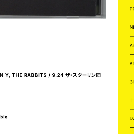
F
L
H
T-
B
写
C
P
1
そ
H
E
N
そ
D
ア
C
A
C
B
IN Y, THE RABBITS / 9.24 ザ・スターリン同
D
C
３
A
C
able
ア
A
C
D