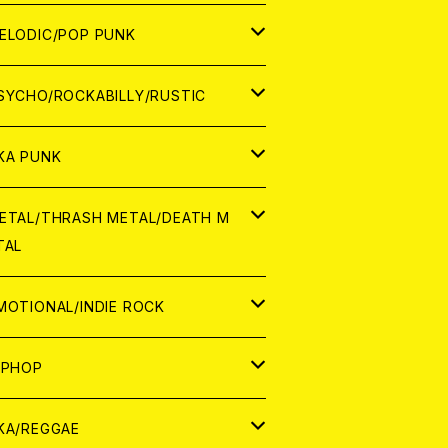
ナログ
ORLD
ELODIC/POP PUNK
D
ナログ
APAN
SYCHO/ROCKABILLY/RUSTIC
D
D
ORLD
APAN
KA PUNK
NALOG
D
D
ORLD
APAN
ETAL/THRASH METAL/DEATH M
TAL
NALOG
NALOG
D
D
ORLD
APAN
MOTIONAL/INDIE ROCK
NALOG
NALOG
D
D
ORLD
APAN
IPHOP
NALOG
NALOG
NALOG
D
ORLD
APAN
KA/REGGAE