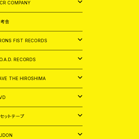
NALOG
D
CR COMPANY
NALOG
D
想考舎
パレル
RONS FIST RECORDS
NALOG
D
.O.A.D. RECORDS
NALOG
D
AVE THE HIROSHIMA
NALOG
パレル
VD
ADGE
APAN
セットテープ
ORLD
APAN
UDON