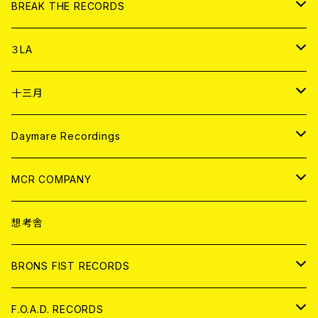
書籍
アナログ
CD
BREAK THE RECORDS
DIGITAL CONTENTS
アナログ
CD
３LA
ANALOG
CD
十三月
アパレル
ANALOG
CD
Daymare Recordings
ANALOG
CD
MCR COMPANY
ANALOG
CD
想考舎
アパレル
BRONS FIST RECORDS
ANALOG
CD
F.O.A.D. RECORDS