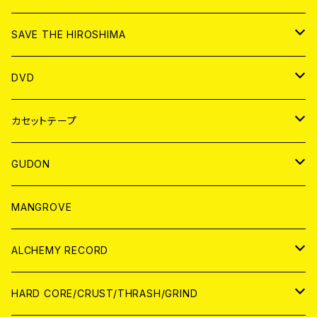
ANALOG
CD
SAVE THE HIROSHIMA
ANALOG
アパレル
DVD
BADGE
JAPAN
カセットテープ
WORLD
JAPAN
GUDON
WORLD
アパレル
MANGROVE
PATCH
ALCHEMY RECORD
アナログ
CD
HARD CORE/CRUST/THRASH/GRIND