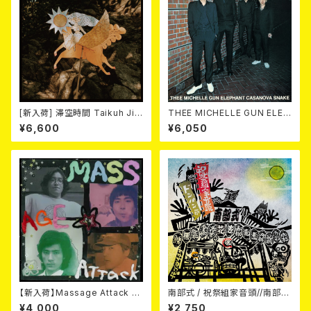
[新入荷] 滞空時間 Taikuh Jik
THEE MICHELLE GUN ELEP
ang / 鳥 (2LP)
HANT / CASANOVA SNAKE
¥6,600
¥6,050
2LP
【新入荷】Massage Attack /
南部式 / 祝祭組家音頭//南部式
1,000,000,000 Attack (LP)
ドンパン節 7EP
¥4,000
¥2,750