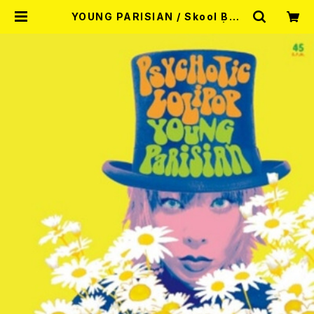
YOUNG PARISIAN / Skool Boy
z//Psychotic Lolipop 7EP | RE
CORD SHOP MISERY