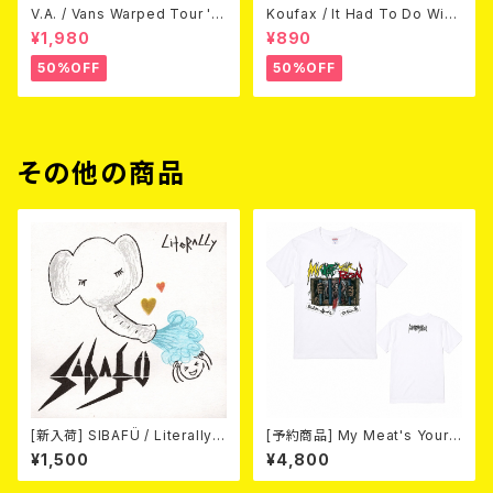
V.A. / Vans Warped Tour '0
Koufax / It Had To Do With
3 (DVD)
Love (CD)
¥1,980
¥890
50%OFF
50%OFF
その他の商品
[新入荷] SIBAFÜ / Literally
[予約商品] My Meat's Your
(7"EP)
Poison -あんたにゃ毒でもオイ
¥1,500
¥4,800
ラにゃ薬- (WHITE) 熊本地震
復興支援T-shirt (XXL & XXX