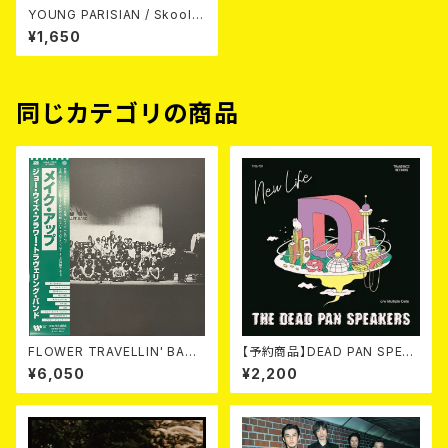
YOUNG PARISIAN / Skool B
oyz//Psychotic Lolipop 7E
¥1,650
P
同じカテゴリの商品
FLOWER TRAVELLIN' BAND
【予約商品】DEAD PAN SPEAK
/ MAKE UP 2LP
ERS / New Life (7") 【7月8
¥6,050
¥2,200
日発売】