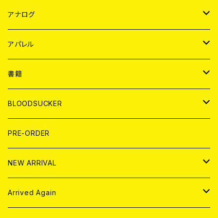
JAPAN
アナログ
WORLD
JAPAN
アパレル
７EP
WORLD
JAPAN
書籍
LP
7EP
T-shirt
WORLD
MAGAZINE
BLOODSUCKER
FLEXI
LP
HOOD
T-shirt
BOLLOCKS
写真集 (PHOTOBOOK)
CD
PRE-ORDER
10インチ
その他
HOOD
EL ZINE
アナログ
NEW ARRIVAL
その他
DOLL MAGAZINE (USED)
アパレル
CD
Arrived Again