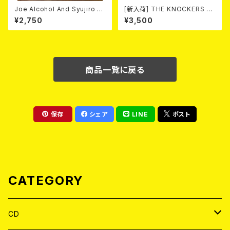
Joe Alcohol And Syujiro H
[新入荷] THE KNOCKERS 『S
ase / Strange Guitar Blues
CUM COLLECTION 1999
¥2,750
¥3,500
(NATURAL) T-shirt
～2013』(2xCD)
商品一覧に戻る
保存
シェア
LINE
ポスト
CATEGORY
CD