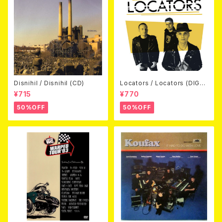
Disnihil / Disnihil (CD)
Locators / Locators (DIGPA
CK CD)
¥715
¥770
50%OFF
50%OFF