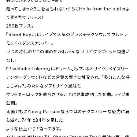
もったいぶってるうちに時間が
経ってしまった2曲を埋もれないうちにHello from the gutterよ
り両A面でリリース!
250枚プレス。
『Skool Boyz』はライブで人気のプラスチックソウルでウルトラ
モッドなダンスナンバー。
いつの時代のどこの国のだかわかんないけどクラブヒット間違い
なし。
『Psychotic Lolipop』はドリームポップ、ネオサイケ、ペイズリー
アンダーグラウンドなどの言葉の響きに触発され、「多分こんな感
じじゃね?」みたいなソフトサイケ風味と
グリッターロックを融合させることに見事成功した楽曲。ライブ未
公開。
両面ともにYoung Parisianならではのテクニカラーな魅力に満
ち溢れ、74年と84年を足した
ような仕上がりとなってます。