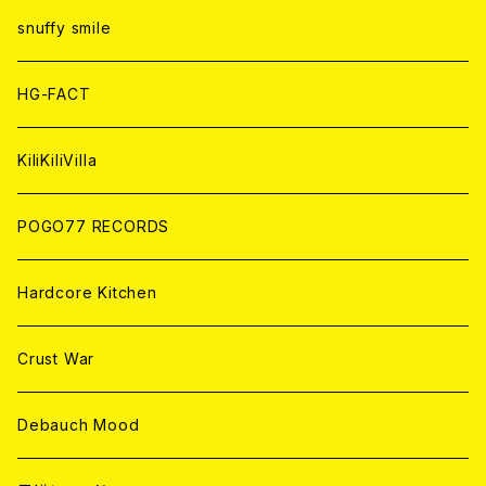
ANALOG
ANALOG
CD
CD
WORLD
snuffy smile
ANALOG
ANALOG
CD
HG-FACT
ANALOG
KiliKiliVilla
POGO77 RECORDS
Hardcore Kitchen
Crust War
Debauch Mood