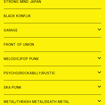
CD
CD
WORLD
STRONG MIND JAPAN
ANALOG
ANALOG
CD
BLACK KONFLIK
ANALOG
GARAGE
JAPAN
FRONT OF UNION
アナログ
WORLD
MELODIC/POP PUNK
CD
アナログ
JAPAN
PSYCHO/ROCKABILLY/RUSTIC
CD
CD
WORLD
JAPAN
SKA PUNK
ANALOG
CD
CD
WORLD
JAPAN
METAL/THRASH METAL/DEATH METAL