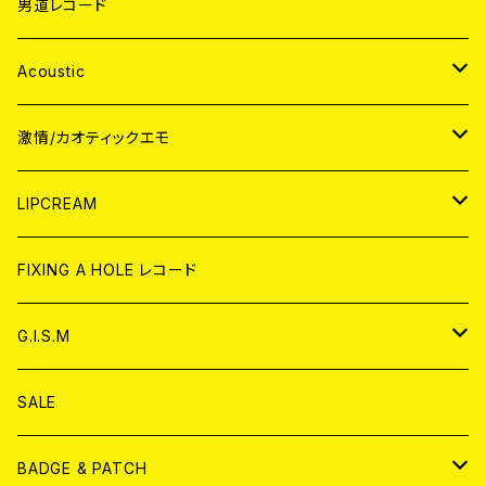
男道レコード
Acoustic
JAPAN
激情/カオティックエモ
CD
WORLD
JAPAN
LIPCREAM
ANALOG
CD
CD
WORLD
CD
FIXING A HOLE レコード
ANALOG
ANALOG
CD
アナログ
G.I.S.M
ANALOG
DVD
CD
SALE
T-shirt & WEAR
ANALOG
BADGE & PATCH