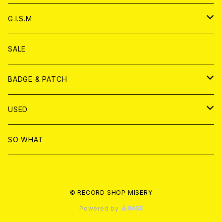
ANALOG
ANALOG
CD
アナログ
G.I.S.M
ANALOG
DVD
CD
SALE
T-shirt & WEAR
ANALOG
BADGE & PATCH
T-SHIRT & WEAR
BADGE
USED
DVD
PATCH
書籍
SO WHAT
カセットテープ
CD
© RECORD SHOP MISERY
書籍
ANALOG
Powered by