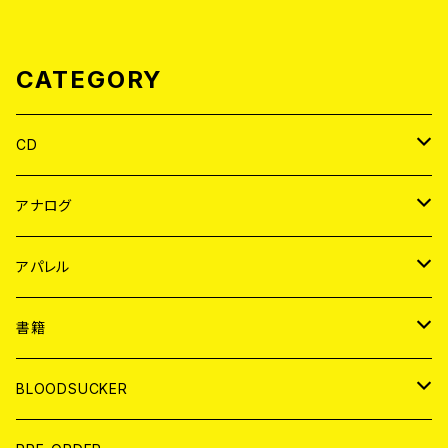
CATEGORY
CD
JAPAN
アナログ
WORLD
JAPAN
アパレル
７EP
WORLD
JAPAN
書籍
LP
7EP
T-shirt
WORLD
MAGAZINE
BLOODSUCKER
FLEXI
LP
HOOD
T-shirt
BOLLOCKS