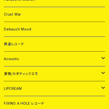
Crust War
Debauch Mood
男道レコード
Acoustic
JAPAN
激情/カオティックエモ
CD
WORLD
JAPAN
LIPCREAM
ANALOG
CD
CD
WORLD
CD
FIXING A HOLE レコード