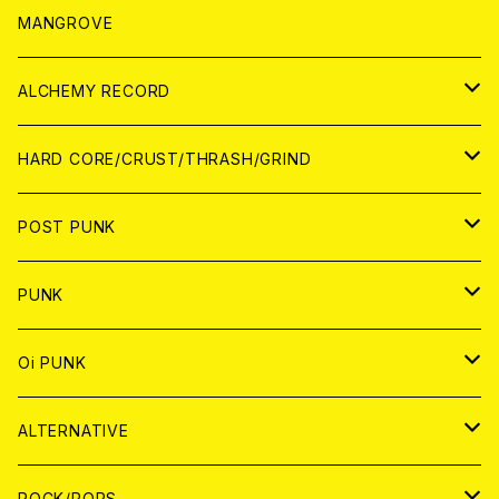
WORLD
アパレル
MANGROVE
PATCH
ALCHEMY RECORD
アナログ
CD
HARD CORE/CRUST/THRASH/GRIND
DIGITAL CONTENTS
ANALOG
JAPAN
POST PUNK
CD
WORLD
CD
PUNK
ANALOG
CD
JAPAN
ANALOG
JAPAN
Oi PUNK
CASSETTE TAPE
ANALOG
WORLD
JAPAN
CD
WORLD
JAPAN
ALTERNATIVE
WORLD
ANALOG
CD
CD
WOLRD
JAPAN
ROCK/POPS