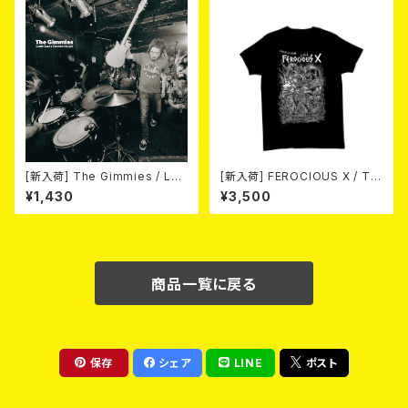
[新入荷] The Gimmies / Los
[新入荷] FEROCIOUS X / T S
t Last Recordings (7")
HIRT
¥1,430
¥3,500
商品一覧に戻る
保存
シェア
LINE
ポスト