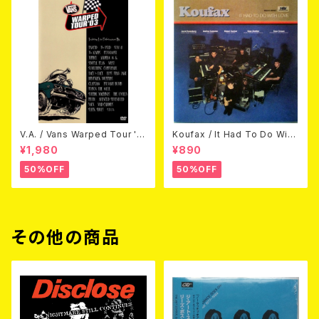
V.A. / Vans Warped Tour '0
Koufax / It Had To Do With
3 (DVD)
Love (CD)
¥1,980
¥890
50%OFF
50%OFF
その他の商品