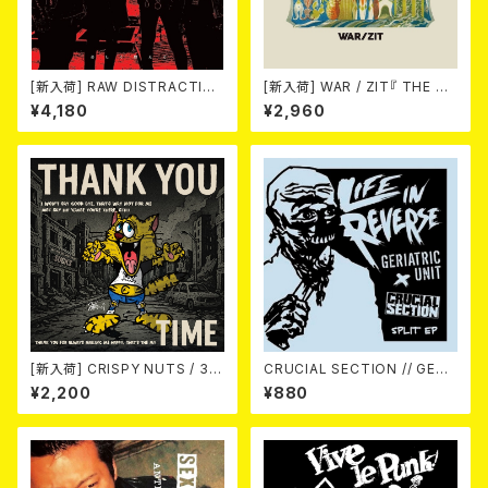
[新入荷] RAW DISTRACTIO
[新入荷] WAR / ZIT『 THE HE
NS / 奇しく燃える (LP)
CK( 12") 』
¥4,180
¥2,960
[新入荷] CRISPY NUTS / 30t
CRUCIAL SECTION // GERI
h Anniversary Vol.1 (7"EP)
ATRIC UNIT / Life In Rever
¥2,200
¥880
se (split) 7EP