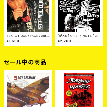
SEXPOT UGLY FACE / Anti
[新入荷] CRISPY NUTS / 30t
Complete Complex 7EP
h Anniversary Vol.2 (7"EP)
¥1,650
¥2,200
セール中の商品