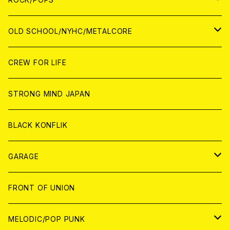
ANALOG
ANALOG
CD
CD
WORLD
JAPAN
OLD SCHOOL/NYHC/METALCORE
ANALOG
ANALOG
CD
CD
WORLD
JAPAN
CREW FOR LIFE
ANALOG
ANALOG
CD
CD
WORLD
STRONG MIND JAPAN
ANALOG
ANALOG
CD
BLACK KONFLIK
ANALOG
GARAGE
JAPAN
FRONT OF UNION
アナログ
WORLD
MELODIC/POP PUNK