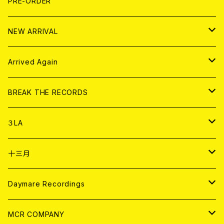
写真集 (PHOTOBOOK)
CD
PRE-ORDER
10インチ
その他
HOOD
EL ZINE
アナログ
NEW ARRIVAL
その他
DOLL MAGAZINE (USED)
アパレル
CD
Arrived Again
書籍
アナログ
CD
BREAK THE RECORDS
DIGITAL CONTENTS
アナログ
CD
３LA
ANALOG
CD
十三月
アパレル
ANALOG
CD
Daymare Recordings
ANALOG
CD
MCR COMPANY