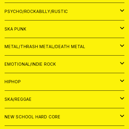
CD
アナログ
JAPAN
PSYCHO/ROCKABILLY/RUSTIC
CD
CD
WORLD
JAPAN
SKA PUNK
ANALOG
CD
CD
WORLD
JAPAN
METAL/THRASH METAL/DEATH METAL
ANALOG
ANALOG
CD
CD
WORLD
JAPAN
EMOTIONAL/INDIE ROCK
ANALOG
ANALOG
CD
CD
WORLD
JAPAN
HIPHOP
ANALOG
ANALOG
ANALOG
CD
WORLD
JAPAN
SKA/REGGAE
CD
ANALOG
CD
CD
WORLD
JAPAN
NEW SCHOOL HARD CORE