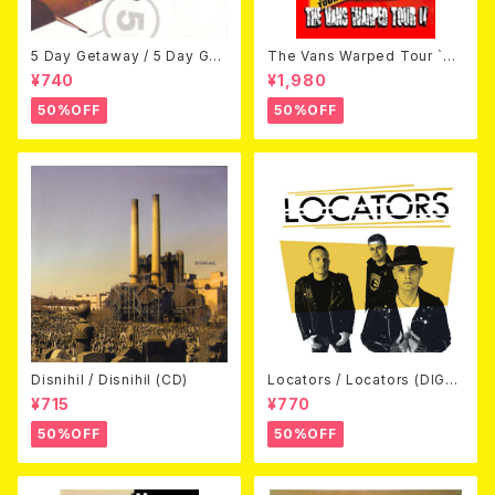
5 Day Getaway / 5 Day Get
The Vans Warped Tour `04
away (CDEP)
Beyond Warped (国内盤DV
¥740
¥1,980
D)
50%OFF
50%OFF
Disnihil / Disnihil (CD)
Locators / Locators (DIGPA
CK CD)
¥715
¥770
50%OFF
50%OFF