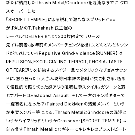
新たに結成したThrash Metal/Grindcoreを混沌なまでに クロ
スオーバーした
『SECRET TEMPLE』による鋭利で激烈なスプリット7’ep
が,PALMのT.Takahashi氏主催の
レーベル"DELIVER B"より300枚限定でリリース!!
先ずは前者、数年前のメンバーチェンジを機に、どんどんとサウン
ドが加速しているRepulsive Grind-violence【RUNNER】は
REPULSION、EXCRUCIATING TERROR、PHOBIA、TASTE
OF FEAR辺りを彷彿するノイジー且つメタリックなチョ速サウン
ドに、怒り狂った巨大赤ん坊的日本語の絶叫が突き刺さる、極め
て個性的で振り切った感アリの唯我独尊スタイル。ガツーンと落
とすパートはEastcoast Assault! そして一方のチンポギターで
一躍有名になった(?)Tainted DickMenの残党メンバーという
か主要メンバー等による、Thrash MetalとGrindcoreの混沌と
いうかハイブリッドというかCrossover【SECRET TEMPLE】は
刻み倒すThrash Metallicなギターにキレキレのブラストビート