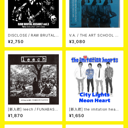
DISCLOSE / RAW BRUTAL
V.A. / THE ART SCHOOL D
ASSAULT Vol.3 : DISCOGR
ANCE GOES ON LEEDS PO
¥2,750
¥3,080
APHY 1999-2002 (2xCD)
ST-PUNK 1977-84 (帯ライナ
ー付国内盤仕様) CD
[新入荷] leech / FUNABASHI
[新入荷] the imitation heart
POWERVIOLENCE (CD)
s / City Lights Neon Heart
¥1,870
¥1,650
(7"EP)