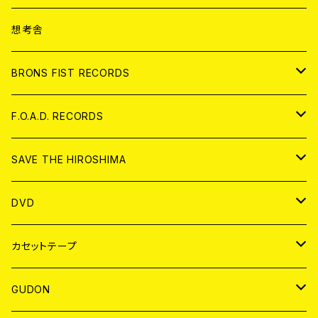
ANALOG
CD
想考舎
アパレル
BRONS FIST RECORDS
ANALOG
CD
F.O.A.D. RECORDS
ANALOG
CD
SAVE THE HIROSHIMA
ANALOG
アパレル
DVD
BADGE
JAPAN
カセットテープ
WORLD
JAPAN
GUDON