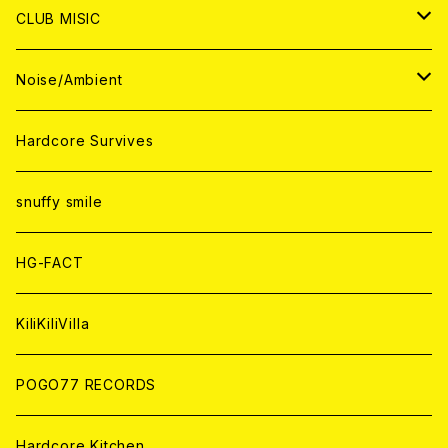
ANALOG
ANALOG
CD
CD
WORLD
JAPAN
CLUB MISIC
ANALOG
ANALOG
CD
CD
WORLD
JAPAN
Noise/Ambient
ANALOG
ANALOG
CD
CD
WORLD
JAPAN
Hardcore Survives
ANALOG
ANALOG
CD
CD
WORLD
snuffy smile
ANALOG
ANALOG
CD
HG-FACT
ANALOG
KiliKiliVilla
POGO77 RECORDS
Hardcore Kitchen