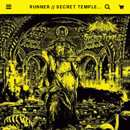
RUNNER // SECRET TEMPLE /
Split 7EP | RECORD SHOP MIS
ERY