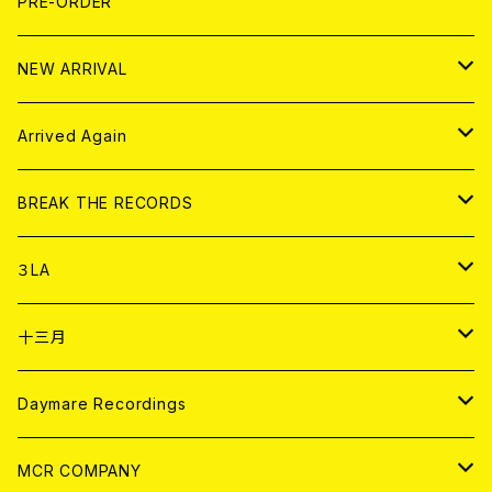
写真集 (PHOTOBOOK)
CD
PRE-ORDER
10インチ
その他
HOOD
EL ZINE
アナログ
NEW ARRIVAL
その他
DOLL MAGAZINE (USED)
アパレル
CD
Arrived Again
書籍
アナログ
CD
BREAK THE RECORDS
DIGITAL CONTENTS
アナログ
CD
３LA
ANALOG
CD
十三月
アパレル
ANALOG
CD
Daymare Recordings
ANALOG
CD
MCR COMPANY