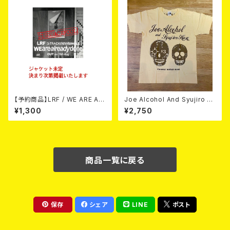
【予約商品】LRF / WE ARE AL
Joe Alcohol And Syujiro H
READY DONE (CD) 【8月15日
ase / Strange Guitar Blues
¥1,300
¥2,750
発売】
(NATURAL) T-shirt
商品一覧に戻る
保存
シェア
LINE
ポスト