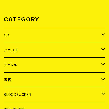
CATEGORY
CD
JAPAN
アナログ
WORLD
JAPAN
アパレル
７EP
WORLD
JAPAN
書籍
LP
7EP
T-shirt
WORLD
MAGAZINE
BLOODSUCKER
FLEXI
LP
HOOD
T-shirt
BOLLOCKS