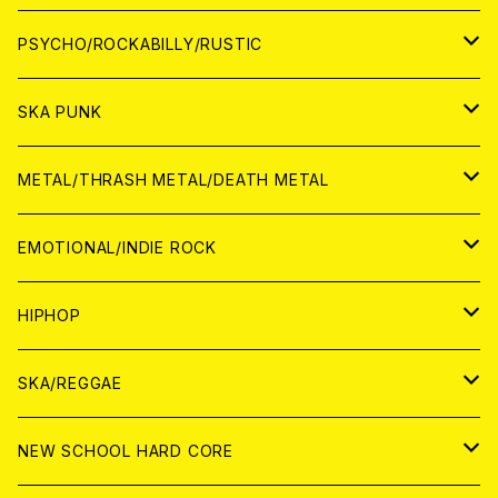
CD
アナログ
JAPAN
PSYCHO/ROCKABILLY/RUSTIC
CD
CD
WORLD
JAPAN
SKA PUNK
ANALOG
CD
CD
WORLD
JAPAN
METAL/THRASH METAL/DEATH METAL
ANALOG
ANALOG
CD
CD
WORLD
JAPAN
EMOTIONAL/INDIE ROCK
ANALOG
ANALOG
CD
CD
WORLD
JAPAN
HIPHOP
ANALOG
ANALOG
ANALOG
CD
WORLD
JAPAN
SKA/REGGAE
CD
ANALOG
CD
CD
WORLD
JAPAN
NEW SCHOOL HARD CORE