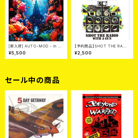
[新入荷] AUTO-MOD - In Th
【予約商品】SHOT THE RADI
e Wake Of KING AUTO-MO
O WITH A GUN / SOUND RI
¥5,500
¥2,500
D（CD+DVD/初回限定盤）
OT (CD)【8月８日発売】
セール中の商品