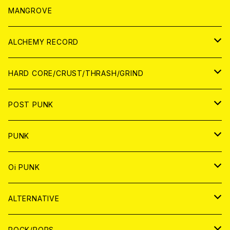
WORLD
アパレル
MANGROVE
PATCH
ALCHEMY RECORD
アナログ
CD
HARD CORE/CRUST/THRASH/GRIND
DIGITAL CONTENTS
ANALOG
JAPAN
POST PUNK
CD
WORLD
CD
PUNK
ANALOG
CD
JAPAN
ANALOG
JAPAN
Oi PUNK
CASSETTE TAPE
ANALOG
WORLD
JAPAN
CD
WORLD
JAPAN
ALTERNATIVE
WORLD
ANALOG
CD
CD
WOLRD
JAPAN
ROCK/POPS