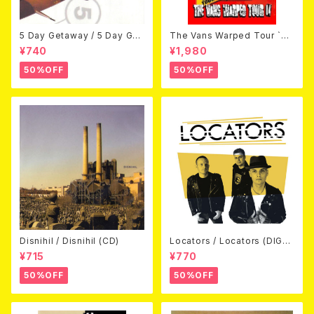
5 Day Getaway / 5 Day Get
The Vans Warped Tour `04
away (CDEP)
Beyond Warped (国内盤DV
¥740
¥1,980
D)
50%OFF
50%OFF
Disnihil / Disnihil (CD)
Locators / Locators (DIGPA
CK CD)
¥715
¥770
50%OFF
50%OFF