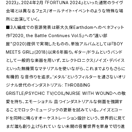
2023』、2024年2月 『FORTUNA 2024』といった通常のライヴ
会場とは異なるフェス/オールナイト・イベントのような特殊な場
所に出演していく。
■3人編成での音源発表は新大久保Earthdomへのベネフィット
作『2020, the Battle Continues Vol.5』への“遠い部
屋”(2020)提供で実現したものの、単独アルバムとしては『BOY
MEETS GIRL』(2018)以来6年振り。ギター/ドラムというバンド
として一般的な楽器を用いず、エレクトロニクス/ノイズ・デバイス
といった無機質なマテリアルを使いながら、これまでよりもさらに
有機的 な音作りを追求。‘メタル’というフィルターを通さないオリ
ジナル世代のインダストリアル: THROBBING
GRISTLE/PSYCHIC TV/COIL/NURSE WITH WOUNDへの敬
愛を持ち、エモーショナル 且つインダストリアルな側面を強調す
ることでロック・ミュージックの更新を試みている。ノイズとコー
ドを同時に鳴らすオーケストレーション設計という、世界的に見て
まだ誰も創り上げられてい ない未開の音響世界を単身で切り進