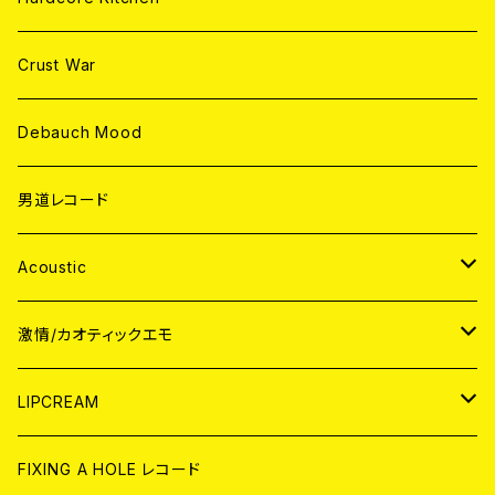
Crust War
Debauch Mood
男道レコード
Acoustic
JAPAN
激情/カオティックエモ
CD
WORLD
JAPAN
LIPCREAM
ANALOG
CD
CD
WORLD
CD
FIXING A HOLE レコード