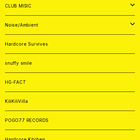
ANALOG
ANALOG
CD
CD
WORLD
JAPAN
CLUB MISIC
ANALOG
ANALOG
CD
CD
WORLD
JAPAN
Noise/Ambient
ANALOG
ANALOG
CD
CD
WORLD
JAPAN
Hardcore Survives
ANALOG
ANALOG
CD
CD
WORLD
snuffy smile
ANALOG
ANALOG
CD
HG-FACT
ANALOG
KiliKiliVilla
POGO77 RECORDS
Hardcore Kitchen