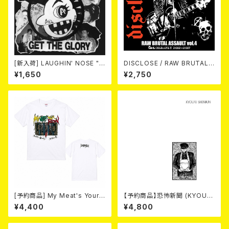
[新入荷] LAUGHIN' NOSE "G
DISCLOSE / RAW BRUTAL
ET THE GLORY" (CD)
ASSAULT Vol.4 : DISCOGR
¥1,650
¥2,750
APHY 2002-2007 (2xCD)
[予約商品] My Meat's Your
【予約商品】恐怖新聞 (KYOUF
Poison -あんたにゃ毒でもオイ
U SHINBUN) / 死 (LP)【8月15
¥4,400
¥4,800
ラにゃ薬- (White) 熊本地震 復
日発売】
興支援T-shirt 2026年8月末
～9月頭入荷！