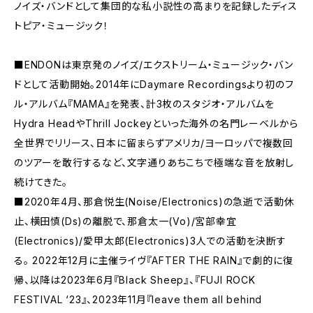
ノイズ・バンドとして集団的な私小説性の高まりを記録したディス
トピア・ミュージック！
■ENDONは東京発のノイズ/エクストリーム・ミュージック・バン
ドとして活動開始。2014年にDaymare Recordingsより初のフ
ル・アルバム『MAMA』を発表、計3枚のスタジオ・アルバムを
Hydra HeadやThrill Jockeyといった海外の名門レーベルから
全世界でリリース、日本に留まらずアメリカ/ヨーロッパで複数回
のツアーを敢行するなど、文字通りあちこちで極端な音を放射し
続けてきた。
■2020年4月、那倉悦生(Noise/Electronics)の急逝で活動休
止、横田慎(Ds)の離脱で、那倉太一(Vo)/宮部幸宜
(Electronics)/愛甲太郎(Electronics)3人での活動を決断す
る。 2022年12月に主催ライヴ『AFTER THE RAIN』で劇的に復
帰、以降は2023年6月『Black Sheep』、『FUJI ROCK
FESTIVAL ‘23』、2023年11月『leave them all behind