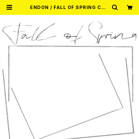
ENDON / FALL OF SPRING CD |
RECORD SHOP MISERY