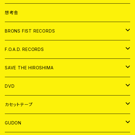
ANALOG
CD
想考舎
アパレル
BRONS FIST RECORDS
ANALOG
CD
F.O.A.D. RECORDS
ANALOG
CD
SAVE THE HIROSHIMA
ANALOG
アパレル
DVD
BADGE
JAPAN
カセットテープ
WORLD
JAPAN
GUDON