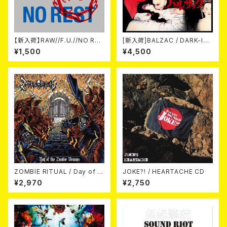
【新入荷】RAW//F.U.//NO RES
[新入荷]BALZAC / DARK-IS
T / 3way split EP ハード ラッ
M -20th Anniversary Comp
¥1,500
¥4,500
ク ダンス (CD)
ilation- (2CD)
ZOMBIE RITUAL / Day of th
JOKE?! / HEARTACHE CD
e Zombie Demons
¥2,970
¥2,750