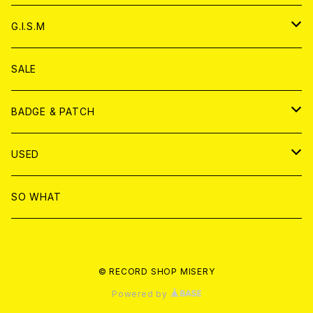
ANALOG
ANALOG
CD
アナログ
G.I.S.M
ANALOG
DVD
CD
SALE
T-shirt & WEAR
ANALOG
BADGE & PATCH
T-SHIRT & WEAR
BADGE
USED
DVD
PATCH
書籍
SO WHAT
カセットテープ
CD
© RECORD SHOP MISERY
書籍
ANALOG
Powered by