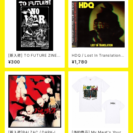
[新入荷] TO FUTURE ZINE 2
HDQ / Lost In Translation
026 issue 21 -NO WAR! NO
CD
¥300
¥1,780
HATE!- (ZINE)
[新入荷]BALZAC / DARK-IS
[予約商品] My Meat's Your