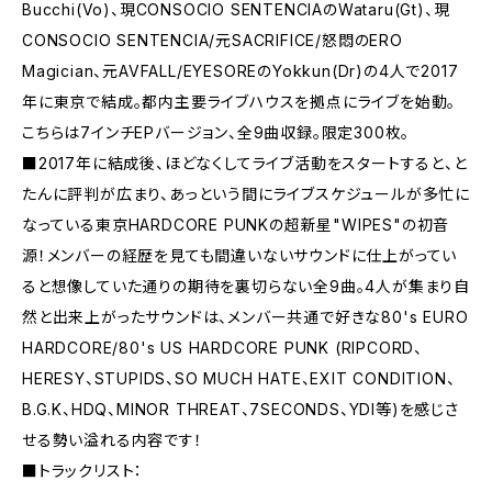
Bucchi(Vo)、現CONSOCIO SENTENCIAのWataru(Gt)、現
CONSOCIO SENTENCIA/元SACRIFICE/怒悶のERO
Magician、元AVFALL/EYESOREのYokkun(Dr)の4人で2017
年に東京で結成。都内主要ライブハウスを拠点にライブを始動。
こちらは7インチEPバージョン、全9曲収録。限定300枚。
■2017年に結成後、ほどなくしてライブ活動をスタートすると、と
たんに評判が広まり、あっという間にライブスケジュールが多忙に
なっている東京HARDCORE PUNKの超新星"WIPES"の初音
源！メンバーの経歴を見ても間違いないサウンドに仕上がってい
ると想像していた通りの期待を裏切らない全9曲。4人が集まり自
然と出来上がったサウンドは、メンバー共通で好きな80's EURO
HARDCORE/80's US HARDCORE PUNK (RIPCORD、
HERESY、STUPIDS、SO MUCH HATE、EXIT CONDITION、
B.G.K、HDQ、MINOR THREAT、7SECONDS、YDI等)を感じさ
せる勢い溢れる内容です！
■トラックリスト：