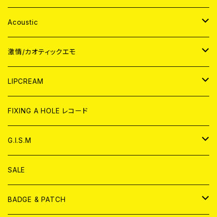
Acoustic
JAPAN
激情/カオティックエモ
CD
WORLD
JAPAN
LIPCREAM
ANALOG
CD
CD
WORLD
CD
FIXING A HOLE レコード
ANALOG
ANALOG
CD
アナログ
G.I.S.M
ANALOG
DVD
CD
SALE
T-shirt & WEAR
ANALOG
BADGE & PATCH