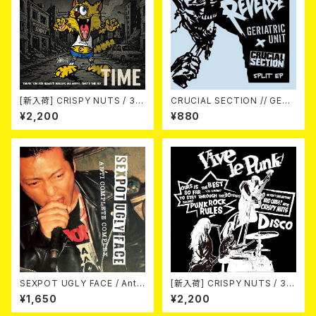
[新入荷] CRISPY NUTS / 30t
CRUCIAL SECTION // GERI
h Anniversary Vol.1 (7"EP)
ATRIC UNIT / Life In Rever
¥2,200
¥880
se (split) 7EP
SEXPOT UGLY FACE / Anti
[新入荷] CRISPY NUTS / 30t
Complete Complex 7EP
h Anniversary Vol.2 (7"EP)
¥1,650
¥2,200