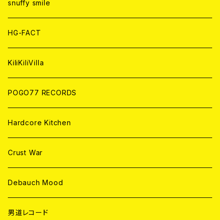
CD
CD
WORLD
snuffy smile
ANALOG
ANALOG
CD
HG-FACT
ANALOG
KiliKiliVilla
POGO77 RECORDS
Hardcore Kitchen
Crust War
Debauch Mood
男道レコード