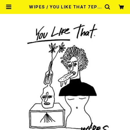
WIPES / YOU LIKE THAT 7EP |
RECORD SHOP MISERY