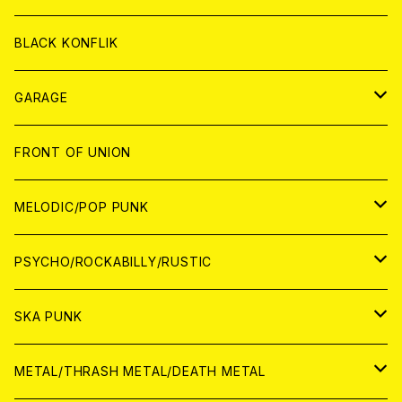
ANALOG
ANALOG
CD
BLACK KONFLIK
ANALOG
GARAGE
JAPAN
FRONT OF UNION
アナログ
WORLD
MELODIC/POP PUNK
CD
アナログ
JAPAN
PSYCHO/ROCKABILLY/RUSTIC
CD
CD
WORLD
JAPAN
SKA PUNK
ANALOG
CD
CD
WORLD
JAPAN
METAL/THRASH METAL/DEATH METAL