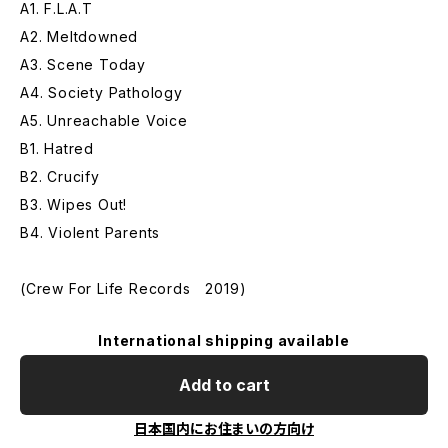
A1. F.L.A.T
A2. Meltdowned
A3. Scene Today
A4. Society Pathology
A5. Unreachable Voice
B1. Hatred
B2. Crucify
B3. Wipes Out!
B4. Violent Parents
(Crew For Life Records 2019)
International shipping available
Add to cart
日本国内にお住まいの方向け