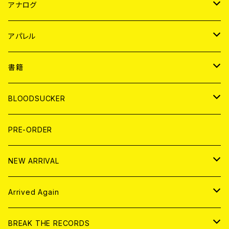
JAPAN
アナログ
WORLD
JAPAN
アパレル
７EP
WORLD
JAPAN
書籍
LP
7EP
T-shirt
WORLD
MAGAZINE
BLOODSUCKER
FLEXI
LP
HOOD
T-shirt
BOLLOCKS
写真集 (PHOTOBOOK)
CD
PRE-ORDER
10インチ
その他
HOOD
EL ZINE
アナログ
NEW ARRIVAL
その他
DOLL MAGAZINE (USED)
アパレル
CD
Arrived Again
書籍
アナログ
CD
BREAK THE RECORDS