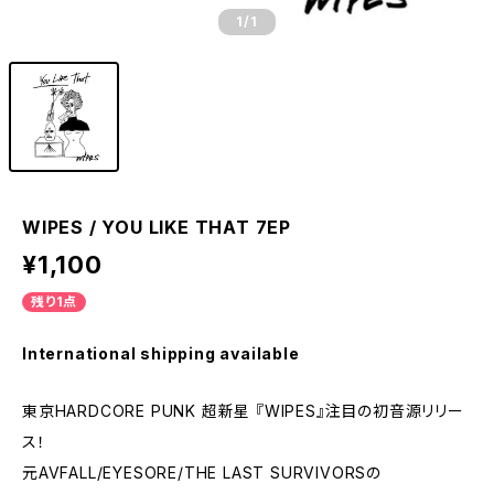
1
/1
WIPES / YOU LIKE THAT 7EP
¥1,100
残り1点
International shipping available
東京HARDCORE PUNK 超新星 『WIPES』注目の初音源リリー
ス！
元AVFALL/EYESORE/THE LAST SURVIVORSの