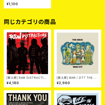
P
¥1,100
同じカテゴリの商品
[新入荷] RAW DISTRACTIO
[新入荷] WAR / ZIT『 THE HE
NS / 奇しく燃える (LP)
CK( 12") 』
¥4,180
¥2,960