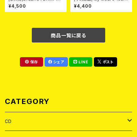
M -20th Anniversary Comp
Poison -あんたにゃ毒でもオイ
¥4,500
¥4,400
ilation- (2CD)
ラにゃ薬- (White) 熊本地震 復
興支援T-shirt 2026年8月末
～9月頭入荷！
商品一覧に戻る
保存
シェア
LINE
ポスト
CATEGORY
CD