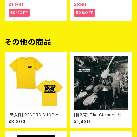
3 (DVD)
Love (CD)
¥1,980
¥890
50%OFF
50%OFF
その他の商品
[新入荷] RECORD SHOP MIS
[新入荷] The Gimmies / Los
ERY / 33th anniversary T-s
t Last Recordings (7")
¥3,300
¥1,430
hirts (yellow ①)