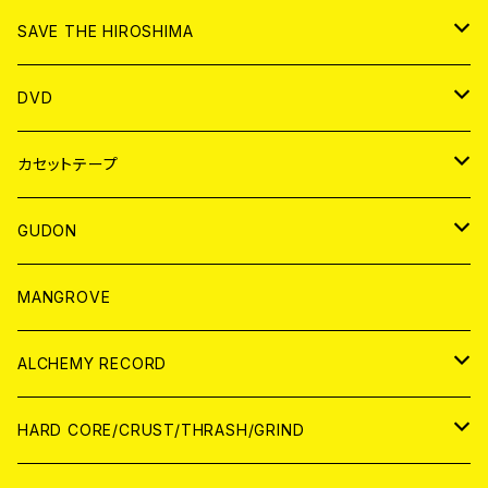
ANALOG
CD
SAVE THE HIROSHIMA
ANALOG
アパレル
DVD
BADGE
JAPAN
カセットテープ
WORLD
JAPAN
GUDON
WORLD
アパレル
MANGROVE
PATCH
ALCHEMY RECORD
アナログ
CD
HARD CORE/CRUST/THRASH/GRIND