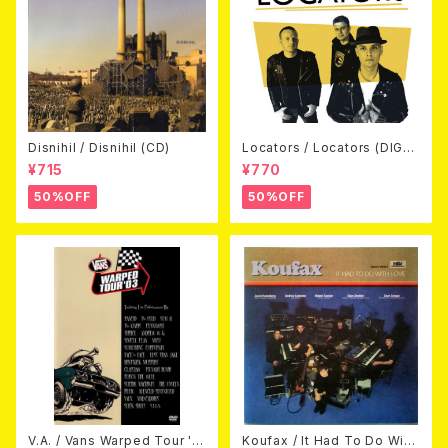
Disnihil / Disnihil (CD)
Locators / Locators (DIGPA
CK CD)
¥715
¥770
50%OFF
50%OFF
V.A. / Vans Warped Tour '0
Koufax / It Had To Do With