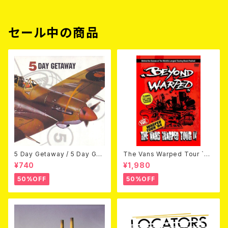
セール中の商品
5 Day Getaway / 5 Day Get
The Vans Warped Tour `04
away (CDEP)
Beyond Warped (国内盤DV
¥740
¥1,980
D)
50%OFF
50%OFF