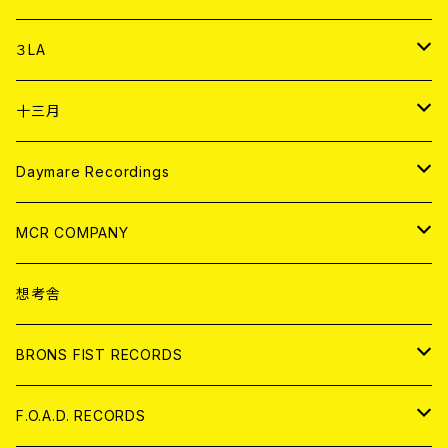
DIGITAL CONTENTS
アナログ
CD
３LA
ANALOG
CD
十三月
アパレル
ANALOG
CD
Daymare Recordings
ANALOG
CD
MCR COMPANY
ANALOG
CD
想考舎
アパレル
BRONS FIST RECORDS
ANALOG
CD
F.O.A.D. RECORDS