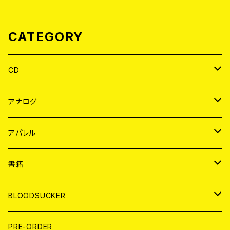
CATEGORY
CD
JAPAN
アナログ
WORLD
JAPAN
アパレル
７EP
WORLD
JAPAN
書籍
LP
7EP
T-shirt
WORLD
MAGAZINE
BLOODSUCKER
FLEXI
LP
HOOD
T-shirt
BOLLOCKS
写真集 (PHOTOBOOK)
CD
PRE-ORDER