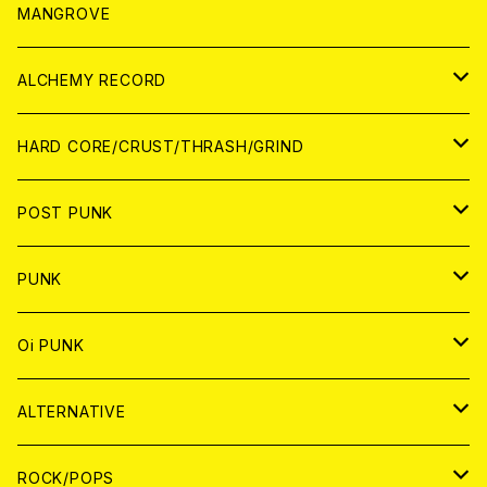
WORLD
アパレル
MANGROVE
PATCH
ALCHEMY RECORD
アナログ
CD
HARD CORE/CRUST/THRASH/GRIND
DIGITAL CONTENTS
ANALOG
JAPAN
POST PUNK
CD
WORLD
CD
PUNK
ANALOG
CD
JAPAN
ANALOG
JAPAN
Oi PUNK
CASSETTE TAPE
ANALOG
WORLD
JAPAN
CD
WORLD
JAPAN
ALTERNATIVE
WORLD
ANALOG
CD
CD
WOLRD
JAPAN
ROCK/POPS