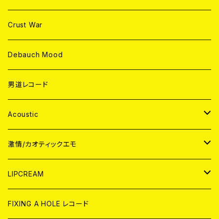
Crust War
Debauch Mood
男道レコード
Acoustic
JAPAN
激情/カオティックエモ
CD
WORLD
JAPAN
LIPCREAM
ANALOG
CD
CD
WORLD
CD
FIXING A HOLE レコード