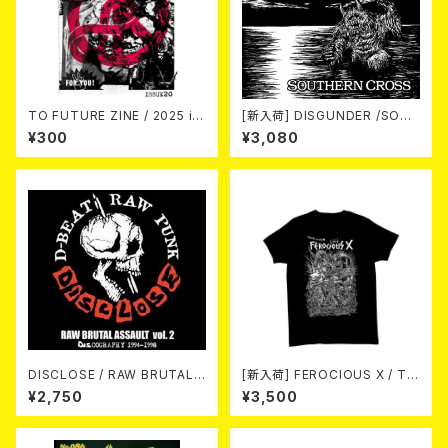
TO FUTURE ZINE / 2025 is
[新入荷] DISGUNDER /SOUT
sue 20 (zine)
HERN CROSS (CD)
¥300
¥3,080
DISCLOSE / RAW BRUTAL
[新入荷] FEROCIOUS X / T S
ASSAULT Vol.2 : DISCOGR
HIRT
¥2,750
¥3,500
APHY 1994-1998 (2CD)