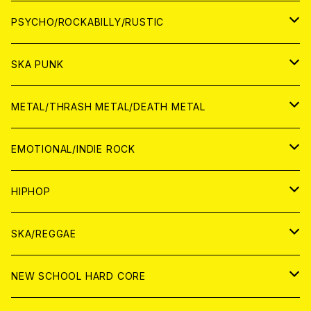
CD
アナログ
JAPAN
PSYCHO/ROCKABILLY/RUSTIC
CD
CD
WORLD
JAPAN
SKA PUNK
ANALOG
CD
CD
WORLD
JAPAN
METAL/THRASH METAL/DEATH METAL
ANALOG
ANALOG
CD
CD
WORLD
JAPAN
EMOTIONAL/INDIE ROCK
ANALOG
ANALOG
CD
CD
WORLD
JAPAN
HIPHOP
ANALOG
ANALOG
ANALOG
CD
WORLD
JAPAN
SKA/REGGAE
CD
ANALOG
CD
CD
WORLD
JAPAN
NEW SCHOOL HARD CORE