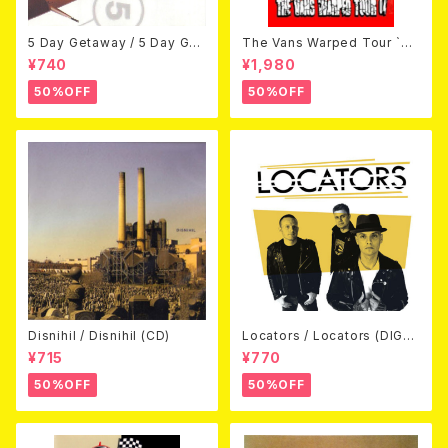
5 Day Getaway / 5 Day Get
The Vans Warped Tour `04
away (CDEP)
Beyond Warped (国内盤DV
¥740
¥1,980
D)
50%OFF
50%OFF
Disnihil / Disnihil (CD)
Locators / Locators (DIGPA
CK CD)
¥715
¥770
50%OFF
50%OFF