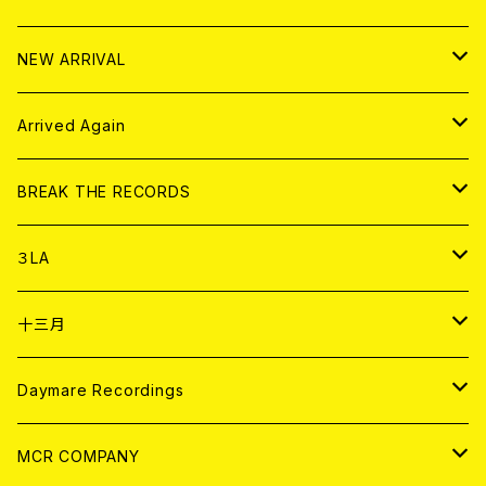
10インチ
その他
HOOD
EL ZINE
アナログ
NEW ARRIVAL
その他
DOLL MAGAZINE (USED)
アパレル
CD
Arrived Again
書籍
アナログ
CD
BREAK THE RECORDS
DIGITAL CONTENTS
アナログ
CD
３LA
ANALOG
CD
十三月
アパレル
ANALOG
CD
Daymare Recordings
ANALOG
CD
MCR COMPANY