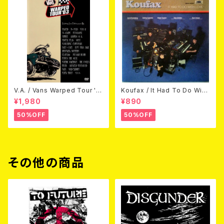
V.A. / Vans Warped Tour '0
Koufax / It Had To Do With
3 (DVD)
Love (CD)
¥1,980
¥890
50%OFF
50%OFF
その他の商品