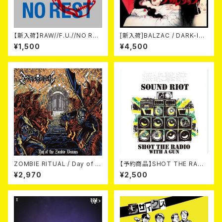
【新入荷】RAW//F.U.//NO RES
[新入荷]BALZAC / DARK-IS
T / 3way split EP ハード ラッ
M -20th Anniversary Comp
¥1,500
¥4,500
ク ダンス (CD)
ilation- (2CD)
ZOMBIE RITUAL / Day of th
【予約商品】SHOT THE RADI
e Zombie Demons
O WITH A GUN / SOUND RI
¥2,970
¥2,500
OT (CD)【8月８日発売】