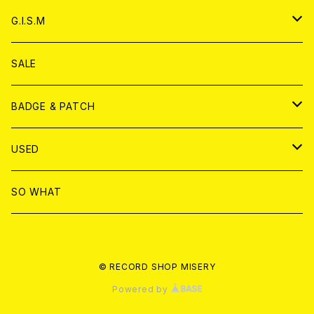
ANALOG
ANALOG
CD
アナログ
G.I.S.M
ANALOG
DVD
CD
SALE
T-shirt & WEAR
ANALOG
BADGE & PATCH
T-SHIRT & WEAR
BADGE
USED
DVD
PATCH
書籍
SO WHAT
カセットテープ
CD
© RECORD SHOP MISERY
書籍
ANALOG
Powered by