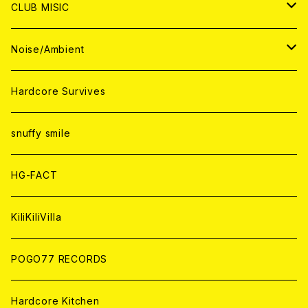
ANALOG
ANALOG
CD
CD
WORLD
JAPAN
CLUB MISIC
ANALOG
ANALOG
CD
CD
WORLD
JAPAN
Noise/Ambient
ANALOG
ANALOG
CD
CD
WORLD
JAPAN
Hardcore Survives
ANALOG
ANALOG
CD
CD
WORLD
snuffy smile
ANALOG
ANALOG
CD
HG-FACT
ANALOG
KiliKiliVilla
POGO77 RECORDS
Hardcore Kitchen