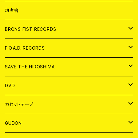
ANALOG
CD
想考舎
アパレル
BRONS FIST RECORDS
ANALOG
CD
F.O.A.D. RECORDS
ANALOG
CD
SAVE THE HIROSHIMA
ANALOG
アパレル
DVD
BADGE
JAPAN
カセットテープ
WORLD
JAPAN
GUDON