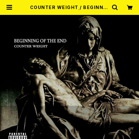
COUNTER WEIGHT / BEGINNIN
G OF THE END CD | RECORD S
HOP MISERY