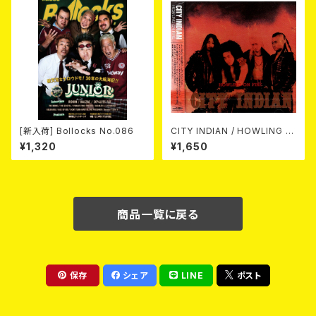
[新入荷] Bollocks No.086
CITY INDIAN / HOWLING O
N FIRE (CD)
¥1,320
¥1,650
商品一覧に戻る
保存
シェア
LINE
ポスト