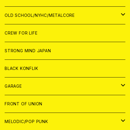
ANALOG
ANALOG
CD
CD
WORLD
JAPAN
OLD SCHOOL/NYHC/METALCORE
ANALOG
ANALOG
CD
CD
WORLD
JAPAN
CREW FOR LIFE
ANALOG
ANALOG
CD
CD
WORLD
STRONG MIND JAPAN
ANALOG
ANALOG
CD
BLACK KONFLIK
ANALOG
GARAGE
JAPAN
FRONT OF UNION
アナログ
WORLD
MELODIC/POP PUNK