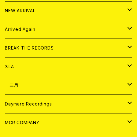
10インチ
その他
HOOD
EL ZINE
アナログ
NEW ARRIVAL
その他
DOLL MAGAZINE (USED)
アパレル
CD
Arrived Again
書籍
アナログ
CD
BREAK THE RECORDS
DIGITAL CONTENTS
アナログ
CD
３LA
ANALOG
CD
十三月
アパレル
ANALOG
CD
Daymare Recordings
ANALOG
CD
MCR COMPANY