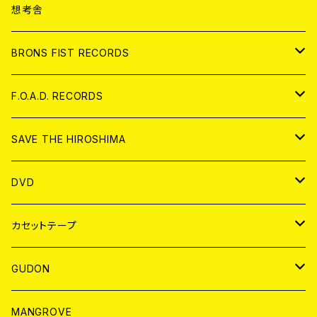
ANALOG
CD
想考舎
アパレル
BRONS FIST RECORDS
ANALOG
CD
F.O.A.D. RECORDS
ANALOG
CD
SAVE THE HIROSHIMA
ANALOG
アパレル
DVD
BADGE
JAPAN
カセットテープ
WORLD
JAPAN
GUDON
WORLD
アパレル
MANGROVE