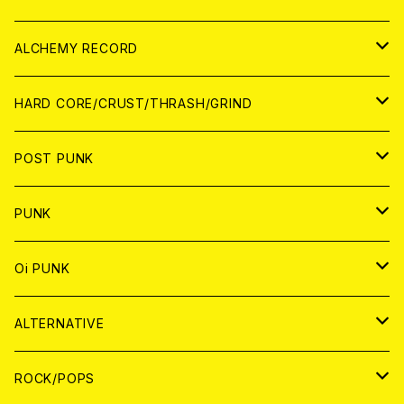
PATCH
ALCHEMY RECORD
アナログ
CD
HARD CORE/CRUST/THRASH/GRIND
DIGITAL CONTENTS
ANALOG
JAPAN
POST PUNK
CD
WORLD
CD
PUNK
ANALOG
CD
JAPAN
ANALOG
JAPAN
Oi PUNK
CASSETTE TAPE
ANALOG
WORLD
JAPAN
CD
WORLD
JAPAN
ALTERNATIVE
WORLD
ANALOG
CD
CD
WOLRD
JAPAN
ROCK/POPS