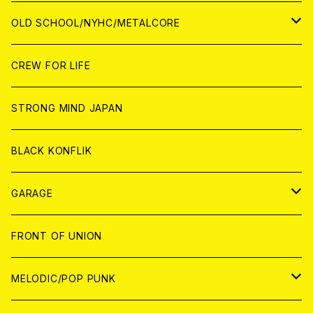
ANALOG
ANALOG
CD
CD
WORLD
JAPAN
OLD SCHOOL/NYHC/METALCORE
ANALOG
ANALOG
CD
CD
WORLD
JAPAN
CREW FOR LIFE
ANALOG
ANALOG
CD
CD
WORLD
STRONG MIND JAPAN
ANALOG
ANALOG
CD
BLACK KONFLIK
ANALOG
GARAGE
JAPAN
FRONT OF UNION
アナログ
WORLD
MELODIC/POP PUNK