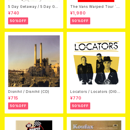
5 Day Getaway / 5 Day Get
The Vans Warped Tour `04
away (CDEP)
Beyond Warped (国内盤DV
¥740
¥1,980
D)
50%OFF
50%OFF
Disnihil / Disnihil (CD)
Locators / Locators (DIGPA
CK CD)
¥715
¥770
50%OFF
50%OFF