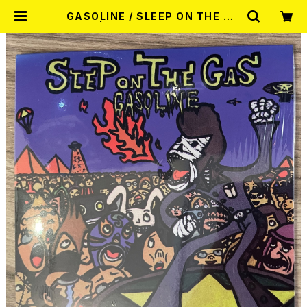
GASOLINE / SLEEP ON THE GA
S CD | RECORD SHOP MISERY