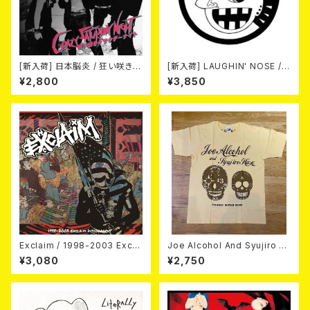
[新入荷] 日本脳炎 / 狂い咲きサ
[新入荷] LAUGHIN' NOSE / P
タデーナイト(CD)
USSY FOR SALE (LP)
¥2,800
¥3,850
Exclaim / 1998-2003 Excla
Joe Alcohol And Syujiro H
im Discography
ase / Strange Guitar Blues
¥3,080
¥2,750
(NATURAL) T-shirt