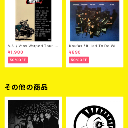
V.A. / Vans Warped Tour '0
Koufax / It Had To Do With
3 (DVD)
Love (CD)
¥1,980
¥890
50%OFF
50%OFF
その他の商品