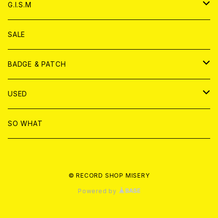
ANALOG
ANALOG
CD
アナログ
G.I.S.M
ANALOG
DVD
CD
SALE
T-shirt & WEAR
ANALOG
BADGE & PATCH
T-SHIRT & WEAR
BADGE
USED
DVD
PATCH
書籍
SO WHAT
カセットテープ
CD
© RECORD SHOP MISERY
書籍
ANALOG
Powered by