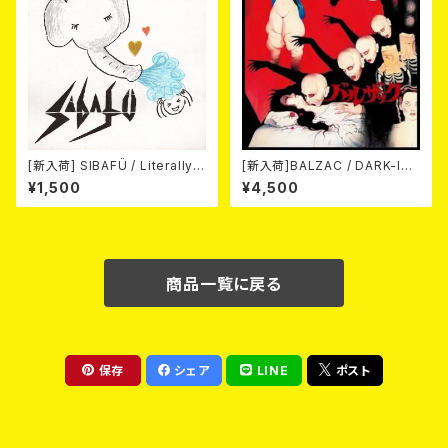
[新入荷] SIBAFÜ / Literally
[新入荷]BALZAC / DARK-IS
(7"EP)
M -20th Anniversary Comp
¥1,500
¥4,500
ilation- (2CD)
商品一覧に戻る
保存
シェア
LINE
ポスト