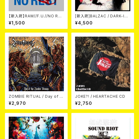
【新入荷】RAW//F.U.//NO RES
[新入荷]BALZAC / DARK-IS
T / 3way split EP ハード ラッ
M -20th Anniversary Comp
¥1,500
¥4,500
ク ダンス (CD)
ilation- (2CD)
ZOMBIE RITUAL / Day of th
JOKE?! / HEARTACHE CD
e Zombie Demons
¥2,970
¥2,750