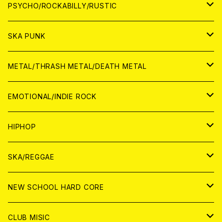
CD
アナログ
JAPAN
PSYCHO/ROCKABILLY/RUSTIC
CD
CD
WORLD
JAPAN
SKA PUNK
ANALOG
CD
CD
WORLD
JAPAN
METAL/THRASH METAL/DEATH METAL
ANALOG
ANALOG
CD
CD
WORLD
JAPAN
EMOTIONAL/INDIE ROCK
ANALOG
ANALOG
CD
CD
WORLD
JAPAN
HIPHOP
ANALOG
ANALOG
ANALOG
CD
WORLD
JAPAN
SKA/REGGAE
CD
ANALOG
CD
CD
WORLD
JAPAN
NEW SCHOOL HARD CORE
ANALOG
ANALOG
CD
CD
WORLD
JAPAN
CLUB MISIC