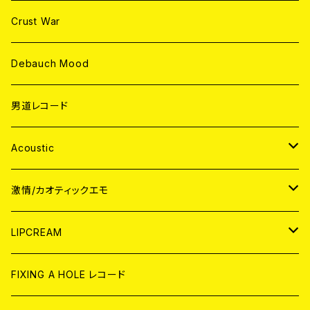
Crust War
Debauch Mood
男道レコード
Acoustic
JAPAN
激情/カオティックエモ
CD
WORLD
JAPAN
LIPCREAM
ANALOG
CD
CD
WORLD
CD
FIXING A HOLE レコード