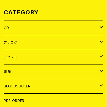
CATEGORY
CD
JAPAN
アナログ
WORLD
JAPAN
アパレル
７EP
WORLD
JAPAN
書籍
LP
7EP
T-shirt
WORLD
MAGAZINE
BLOODSUCKER
FLEXI
LP
HOOD
T-shirt
BOLLOCKS
写真集 (PHOTOBOOK)
CD
PRE-ORDER