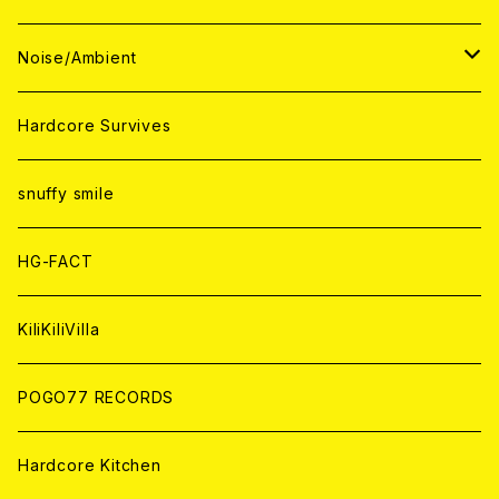
ANALOG
ANALOG
CD
CD
WORLD
JAPAN
Noise/Ambient
ANALOG
ANALOG
CD
CD
WORLD
JAPAN
Hardcore Survives
ANALOG
ANALOG
CD
CD
WORLD
snuffy smile
ANALOG
ANALOG
CD
HG-FACT
ANALOG
KiliKiliVilla
POGO77 RECORDS
Hardcore Kitchen