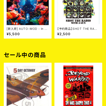
[新入荷] AUTO-MOD - In Th
【予約商品】SHOT THE RADI
e Wake Of KING AUTO-MO
O WITH A GUN / SOUND RI
¥5,500
¥2,500
D（CD+DVD/初回限定盤）
OT (CD)【8月８日発売】
セール中の商品