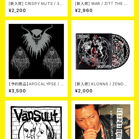
[新入荷] CRISPY NUTS / 30t
[新入荷] WAR / ZIT『 THE HE
h Anniversary Vol.1 (7"EP)
CK( 12") 』
¥2,200
¥2,960
【予約商品】APOCALYPSE / A
[新入荷] KLONNS / ZENOCI
POCALYPSE(US Version)
DE - KLONNS / ZENOCIDE
¥3,500
¥2,000
LP【11月入荷予定】
- SPLIT (片面12inch)