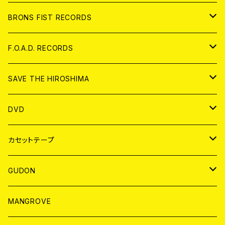
アパレル
BRONS FIST RECORDS
ANALOG
CD
F.O.A.D. RECORDS
ANALOG
CD
SAVE THE HIROSHIMA
ANALOG
アパレル
DVD
BADGE
JAPAN
カセットテープ
WORLD
JAPAN
GUDON
WORLD
アパレル
MANGROVE