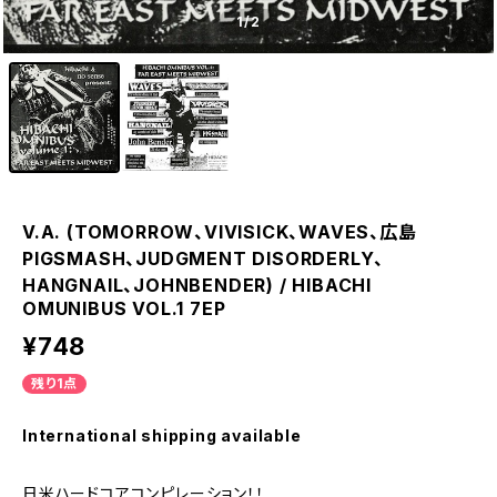
1
/2
V.A. (TOMORROW、VIVISICK、WAVES、広島
PIGSMASH、JUDGMENT DISORDERLY、
HANGNAIL、JOHNBENDER) / HIBACHI
OMUNIBUS VOL.1 7EP
¥748
残り1点
International shipping available
日米ハードコアコンピレーション！！