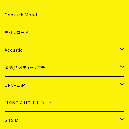
Debauch Mood
男道レコード
Acoustic
JAPAN
激情/カオティックエモ
CD
WORLD
JAPAN
LIPCREAM
ANALOG
CD
CD
WORLD
CD
FIXING A HOLE レコード
ANALOG
ANALOG
CD
アナログ
G.I.S.M