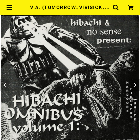
V.A. (TOMORROW、VIVISICK、W
AVES、広島PIGSMASH、JUDGM
ENT DISORDERLY、HANGNAIL、
JOHNBENDER) / HIBACHI OMU
NIBUS VOL.1 7EP | RECORD SH
OP MISERY