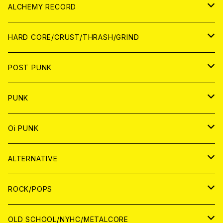
PATCH
ALCHEMY RECORD
アナログ
CD
HARD CORE/CRUST/THRASH/GRIND
DIGITAL CONTENTS
ANALOG
JAPAN
POST PUNK
CD
WORLD
CD
PUNK
ANALOG
CD
JAPAN
ANALOG
JAPAN
Oi PUNK
CASSETTE TAPE
ANALOG
WORLD
JAPAN
CD
WORLD
JAPAN
ALTERNATIVE
WORLD
ANALOG
CD
CD
WOLRD
JAPAN
ROCK/POPS
ANALOG
ANALOG
CD
CD
WORLD
JAPAN
OLD SCHOOL/NYHC/METALCORE