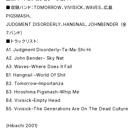
■収録バンド：TOMORROW、VIVISICK、WAVES、広島
PIGSMASH、
JUDGMENT DISORDERLY、HANGNAIL、JOHNBENDER （全
7バンド）
■トラックリスト：
A1. Judgment Disorderly–Ta-Ma-Shi-Hi
A2. John Bender– Sky Net
A3. Waves–Where Does It Fall
B1. Hangnail –World Of Shit
B2. Tomorrow–Importanza
B3. Hiroshima Pigsmash–Whip Me
B4. Vivisick–Empty Head
B5. Vivisick–The Generations Are On The Dead Culture
(Hibachi 2001)