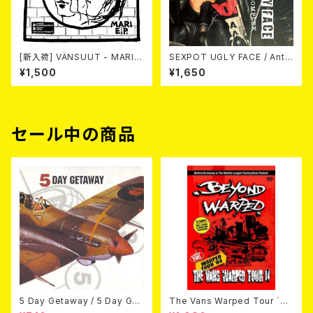
[新入荷] VÄNSUUT - MARI
SEXPOT UGLY FACE / Anti
E.P. (7"EP)
Complete Complex 7EP
¥1,500
¥1,650
セール中の商品
5 Day Getaway / 5 Day Get
The Vans Warped Tour `04
away (CDEP)
Beyond Warped (国内盤DV