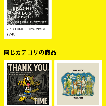
V.A. (TOMORROW、VIVISIC
K、WAVES、広島PIGSMASH、J
¥748
UDGMENT DISORDERLY、H
ANGNAIL、JOHNBENDER) /
HIBACHI OMUNIBUS VOL.1
7EP
同じカテゴリの商品