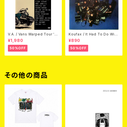
V.A. / Vans Warped Tour '0
Koufax / It Had To Do With
3 (DVD)
Love (CD)
¥1,980
¥890
50%OFF
50%OFF
その他の商品