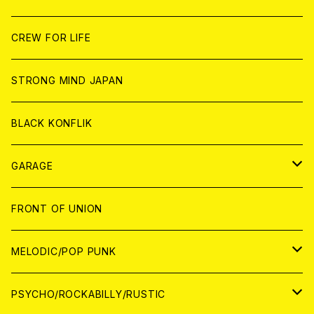
ANALOG
ANALOG
CD
CD
WORLD
JAPAN
CREW FOR LIFE
ANALOG
ANALOG
CD
CD
WORLD
STRONG MIND JAPAN
ANALOG
ANALOG
CD
BLACK KONFLIK
ANALOG
GARAGE
JAPAN
FRONT OF UNION
アナログ
WORLD
MELODIC/POP PUNK
CD
アナログ
JAPAN
PSYCHO/ROCKABILLY/RUSTIC