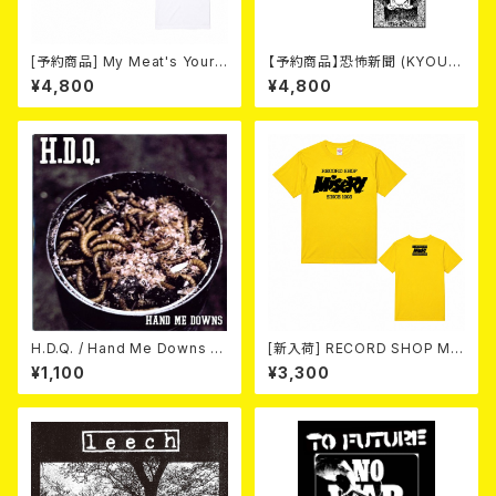
[予約商品] My Meat's Your
【予約商品】恐怖新聞 (KYOUF
Poison -あんたにゃ毒でもオイ
U SHINBUN) / 死 (LP)【8月15
¥4,800
¥4,800
ラにゃ薬- (WHITE) 熊本地震
日発売】
復興支援T-shirt (XXL & XXX
L) 2026年8月末～9月頭発売
予定！
H.D.Q. / Hand Me Downs (C
[新入荷] RECORD SHOP MIS
OLORVINYL/7”EP)
ERY / 33th anniversary T-s
¥1,100
¥3,300
hirts (yellow ②)