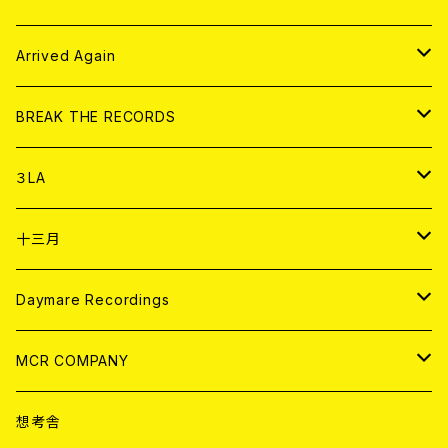
その他
DOLL MAGAZINE (USED)
アパレル
CD
Arrived Again
書籍
アナログ
CD
BREAK THE RECORDS
DIGITAL CONTENTS
アナログ
CD
３LA
ANALOG
CD
十三月
アパレル
ANALOG
CD
Daymare Recordings
ANALOG
CD
MCR COMPANY
ANALOG
CD
想考舎