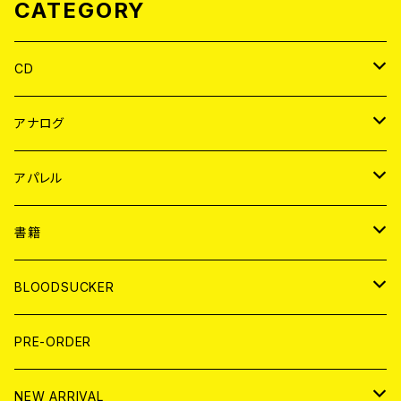
CATEGORY
CD
JAPAN
アナログ
WORLD
JAPAN
アパレル
７EP
WORLD
JAPAN
書籍
LP
7EP
T-shirt
WORLD
MAGAZINE
BLOODSUCKER
FLEXI
LP
HOOD
T-shirt
BOLLOCKS
写真集 (PHOTOBOOK)
CD
PRE-ORDER
10インチ
その他
HOOD
EL ZINE
アナログ
NEW ARRIVAL