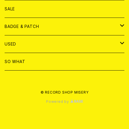
ANALOG
DVD
CD
SALE
T-shirt & WEAR
ANALOG
BADGE & PATCH
T-SHIRT & WEAR
BADGE
USED
DVD
PATCH
書籍
SO WHAT
カセットテープ
CD
© RECORD SHOP MISERY
書籍
ANALOG
Powered by