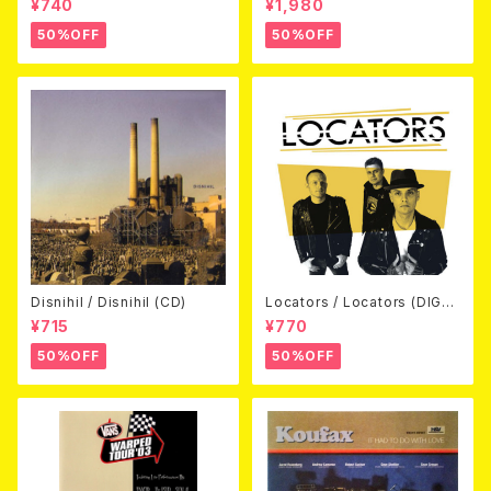
¥740
¥1,980
D)
50%OFF
50%OFF
Disnihil / Disnihil (CD)
Locators / Locators (DIGPA
CK CD)
¥715
¥770
50%OFF
50%OFF