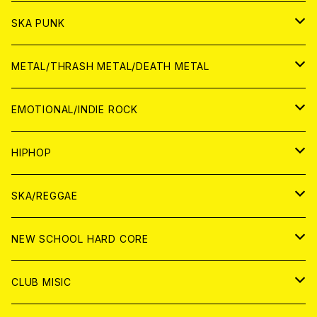
CD
CD
WORLD
JAPAN
SKA PUNK
ANALOG
CD
CD
WORLD
JAPAN
METAL/THRASH METAL/DEATH METAL
ANALOG
ANALOG
CD
CD
WORLD
JAPAN
EMOTIONAL/INDIE ROCK
ANALOG
ANALOG
CD
CD
WORLD
JAPAN
HIPHOP
ANALOG
ANALOG
ANALOG
CD
WORLD
JAPAN
SKA/REGGAE
CD
ANALOG
CD
CD
WORLD
JAPAN
NEW SCHOOL HARD CORE
ANALOG
ANALOG
CD
CD
WORLD
JAPAN
CLUB MISIC