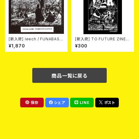
[新入荷] leech / FUNABASHI
[新入荷] TO FUTURE ZINE 2
POWERVIOLENCE (CD)
026 issue 21 -NO WAR! NO
¥1,870
¥300
HATE!- (ZINE)
商品一覧に戻る
保存
シェア
LINE
ポスト