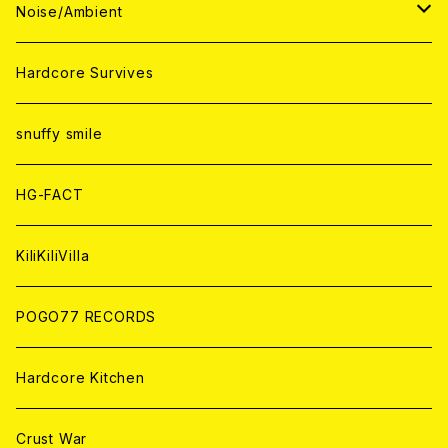
ANALOG
ANALOG
CD
CD
WORLD
JAPAN
Noise/Ambient
ANALOG
ANALOG
CD
CD
WORLD
JAPAN
Hardcore Survives
ANALOG
ANALOG
CD
CD
WORLD
snuffy smile
ANALOG
ANALOG
CD
HG-FACT
ANALOG
KiliKiliVilla
POGO77 RECORDS
Hardcore Kitchen
Crust War