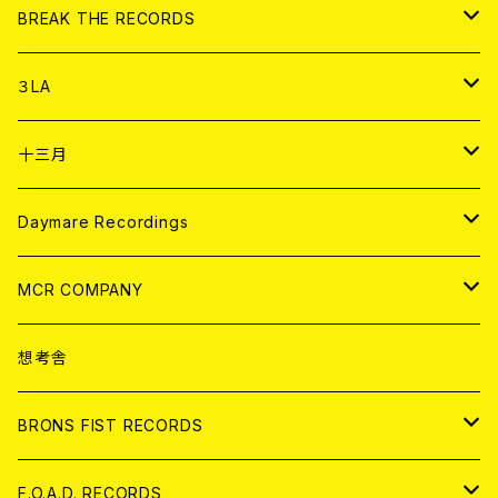
書籍
アナログ
CD
BREAK THE RECORDS
DIGITAL CONTENTS
アナログ
CD
３LA
ANALOG
CD
十三月
アパレル
ANALOG
CD
Daymare Recordings
ANALOG
CD
MCR COMPANY
ANALOG
CD
想考舎
アパレル
BRONS FIST RECORDS
ANALOG
CD
F.O.A.D. RECORDS