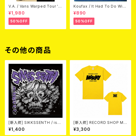
V.A. / Vans Warped Tour '0
Koufax / It Had To Do With
3 (DVD)
Love (CD)
¥1,980
¥890
50%OFF
50%OFF
その他の商品
[新入荷] SIKKSSENTH / issu
[新入荷] RECORD SHOP MIS
es (CD-R)
ERY / 33th anniversary T-s
¥1,400
¥3,300
hirts (yellow ②)