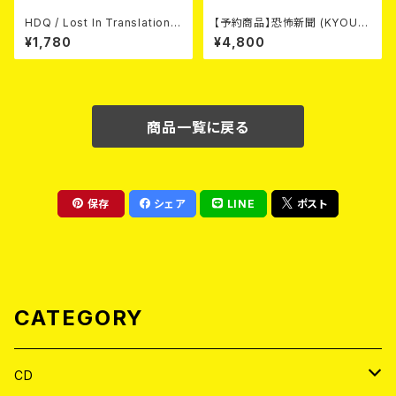
HDQ / Lost In Translation
【予約商品】恐怖新聞 (KYOUF
CD
U SHINBUN) / 死 (LP)【8月15
¥1,780
¥4,800
日発売】
商品一覧に戻る
保存
シェア
LINE
ポスト
CATEGORY
CD