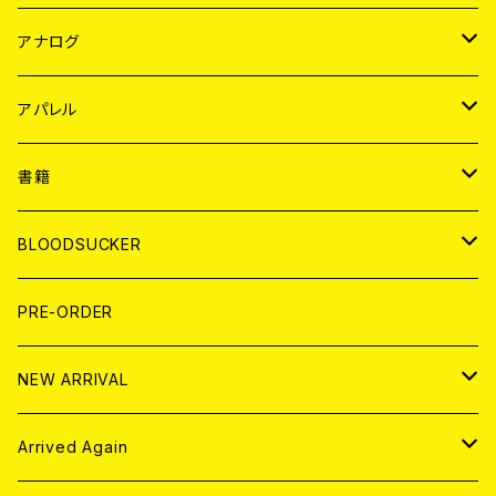
JAPAN
アナログ
WORLD
JAPAN
アパレル
７EP
WORLD
JAPAN
書籍
LP
7EP
T-shirt
WORLD
MAGAZINE
BLOODSUCKER
FLEXI
LP
HOOD
T-shirt
BOLLOCKS
写真集 (PHOTOBOOK)
CD
PRE-ORDER
10インチ
その他
HOOD
EL ZINE
アナログ
NEW ARRIVAL
その他
DOLL MAGAZINE (USED)
アパレル
CD
Arrived Again