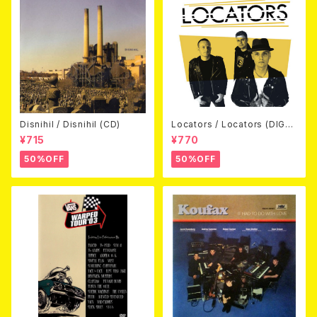
Disnihil / Disnihil (CD)
Locators / Locators (DIGPA
CK CD)
¥715
¥770
50%OFF
50%OFF