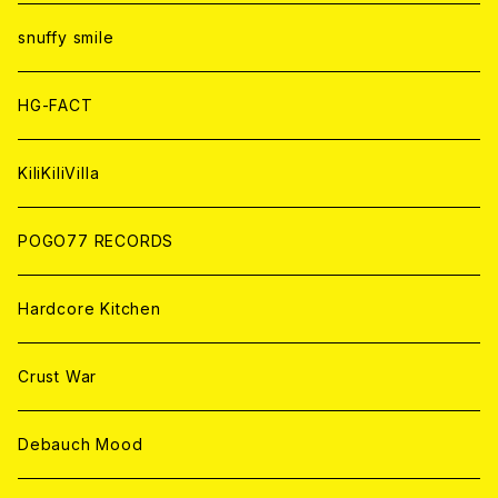
ANALOG
ANALOG
CD
CD
WORLD
snuffy smile
ANALOG
ANALOG
CD
HG-FACT
ANALOG
KiliKiliVilla
POGO77 RECORDS
Hardcore Kitchen
Crust War
Debauch Mood