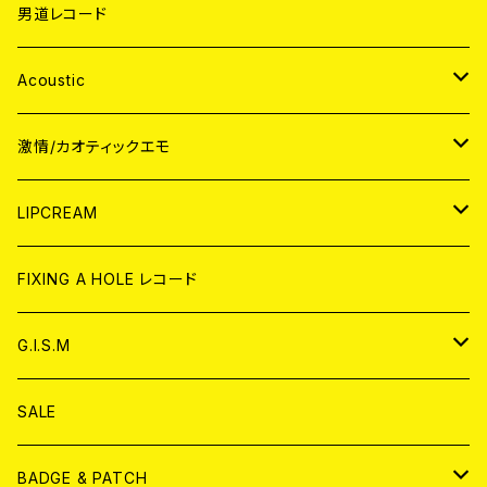
男道レコード
Acoustic
JAPAN
激情/カオティックエモ
CD
WORLD
JAPAN
LIPCREAM
ANALOG
CD
CD
WORLD
CD
FIXING A HOLE レコード
ANALOG
ANALOG
CD
アナログ
G.I.S.M
ANALOG
DVD
CD
SALE
T-shirt & WEAR
ANALOG
BADGE & PATCH