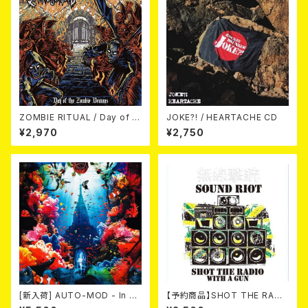
ZOMBIE RITUAL / Day of th
JOKE?! / HEARTACHE CD
e Zombie Demons
¥2,970
¥2,750
[新入荷] AUTO-MOD - In Th
【予約商品】SHOT THE RADI
e Wake Of KING AUTO-MO
O WITH A GUN / SOUND RI