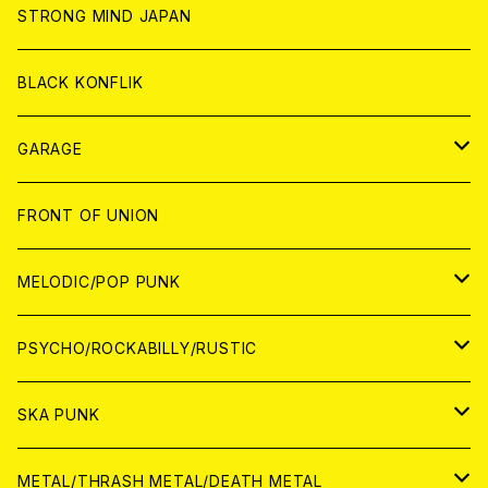
ANALOG
ANALOG
CD
CD
WORLD
STRONG MIND JAPAN
ANALOG
ANALOG
CD
BLACK KONFLIK
ANALOG
GARAGE
JAPAN
FRONT OF UNION
アナログ
WORLD
MELODIC/POP PUNK
CD
アナログ
JAPAN
PSYCHO/ROCKABILLY/RUSTIC
CD
CD
WORLD
JAPAN
SKA PUNK
ANALOG
CD
CD
WORLD
JAPAN
METAL/THRASH METAL/DEATH METAL