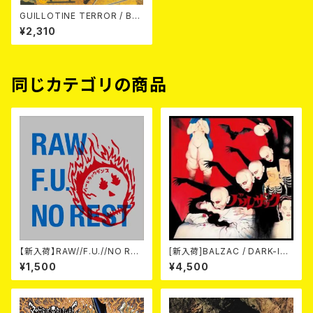
GUILLOTINE TERROR / BA
TTLE ZONE CD
¥2,310
同じカテゴリの商品
【新入荷】RAW//F.U.//NO RES
[新入荷]BALZAC / DARK-IS
T / 3way split EP ハード ラッ
M -20th Anniversary Comp
¥1,500
¥4,500
ク ダンス (CD)
ilation- (2CD)