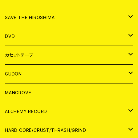
ANALOG
CD
SAVE THE HIROSHIMA
ANALOG
アパレル
DVD
BADGE
JAPAN
カセットテープ
WORLD
JAPAN
GUDON
WORLD
アパレル
MANGROVE
PATCH
ALCHEMY RECORD
アナログ
CD
HARD CORE/CRUST/THRASH/GRIND