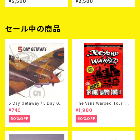
¥5,500
¥2,500
D（CD+DVD/初回限定盤）
OT (CD)【8月８日発売】
セール中の商品
5 Day Getaway / 5 Day Get
The Vans Warped Tour `04
away (CDEP)
Beyond Warped (国内盤DV
¥740
¥1,980
D)
50%OFF
50%OFF