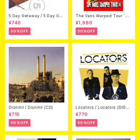
5 Day Getaway / 5 Day Get
The Vans Warped Tour `04
away (CDEP)
Beyond Warped (国内盤DV
¥740
¥1,980
D)
50%OFF
50%OFF
Disnihil / Disnihil (CD)
Locators / Locators (DIGPA
CK CD)
¥715
¥770
50%OFF
50%OFF