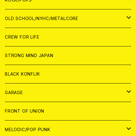
ANALOG
ANALOG
CD
CD
WORLD
JAPAN
OLD SCHOOL/NYHC/METALCORE
ANALOG
ANALOG
CD
CD
WORLD
JAPAN
CREW FOR LIFE
ANALOG
ANALOG
CD
CD
WORLD
STRONG MIND JAPAN
ANALOG
ANALOG
CD
BLACK KONFLIK
ANALOG
GARAGE
JAPAN
FRONT OF UNION
アナログ
WORLD
MELODIC/POP PUNK