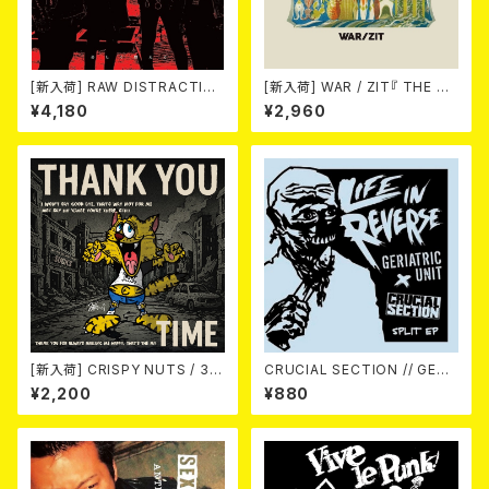
[新入荷] RAW DISTRACTIO
[新入荷] WAR / ZIT『 THE HE
NS / 奇しく燃える (LP)
CK( 12") 』
¥4,180
¥2,960
[新入荷] CRISPY NUTS / 30t
CRUCIAL SECTION // GERI
h Anniversary Vol.1 (7"EP)
ATRIC UNIT / Life In Rever
¥2,200
¥880
se (split) 7EP