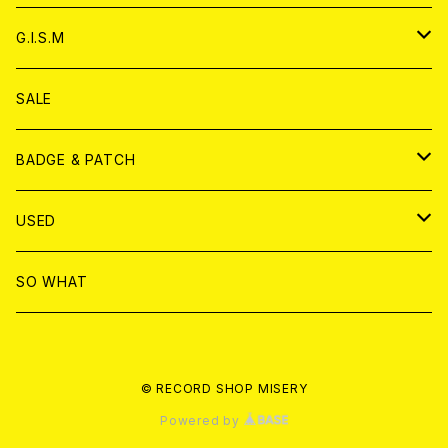
ANALOG
ANALOG
CD
アナログ
G.I.S.M
ANALOG
DVD
CD
SALE
T-shirt & WEAR
ANALOG
BADGE & PATCH
T-SHIRT & WEAR
BADGE
USED
DVD
PATCH
書籍
SO WHAT
カセットテープ
CD
© RECORD SHOP MISERY
書籍
ANALOG
Powered by