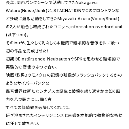
長年、関西パンクシーンで活動してきたNakagawa
Wataru(Noise/Junk)と、STAGNATIONやCのフロントマンな
ど多岐に渡る活動をしてきたMiyazaki Azusa(Voice/Shout)
の2人が融合し結成されたユニット、information overlord unit
(以下: iou)。
そのiouが、生々しく刺々しく本能的で破壊的な音像を世に放つ
初の作品を完成させた！
初期のEinstürzende NeubautenやSPKを思わせる破壊的で
実験的な音塊のぶつけ合い、
映画『鉄男』のモノクロの記憶の残像がフラッシュバックするかの
ようなサイバーパンクな
轟音世界は新たなシナプスの誕生と破壊を繰り返すかの如く脳
内を八つ裂きにし、聴く者
すべての価値観を破壊してくれよう。
研ぎ澄まされたインテリジェンスと直感を本能的で動物的な衝動
に任せて放ち合い、