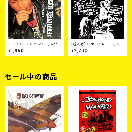
SEXPOT UGLY FACE / Anti
[新入荷] CRISPY NUTS / 30t
Complete Complex 7EP
h Anniversary Vol.2 (7"EP)
¥1,650
¥2,200
セール中の商品