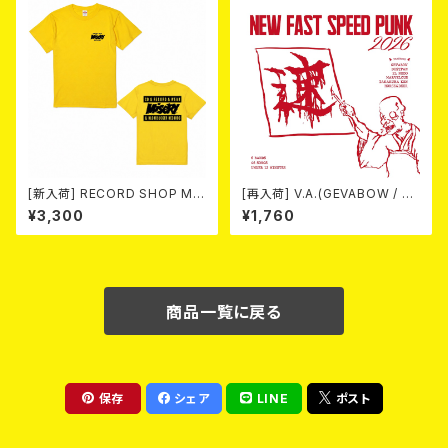
[新入荷] RECORD SHOP MIS
[再入荷] V.A.(GEVABOW / D
ERY / 33th anniversary T-s
USTPAN / EL NUDO / MARV
¥3,300
¥1,760
hirts (yellow ①)
ELOUS / 高倉健 / Horse & D
eer) / NEW FAST SPEED PU
NK 2026 (7"EP/3rdプレス盤)
商品一覧に戻る
保存
シェア
LINE
ポスト