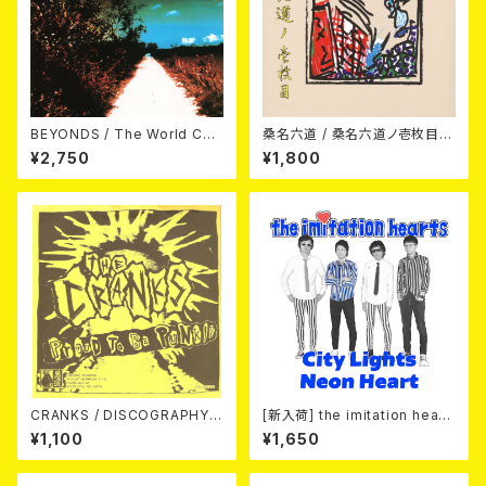
BEYONDS / The World Cha
桑名六道 / 桑名六道ノ壱枚目
nged Into Sunday Afternoo
(CD)
¥2,750
¥1,800
n 10"＋CD＋DVD
CRANKS / DISCOGRAPHY
[新入荷] the imitation heart
CD+DVD
s / City Lights Neon Heart
¥1,100
¥1,650
(7"EP)