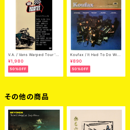
V.A. / Vans Warped Tour '0
Koufax / It Had To Do With
3 (DVD)
Love (CD)
¥1,980
¥890
50%OFF
50%OFF
その他の商品