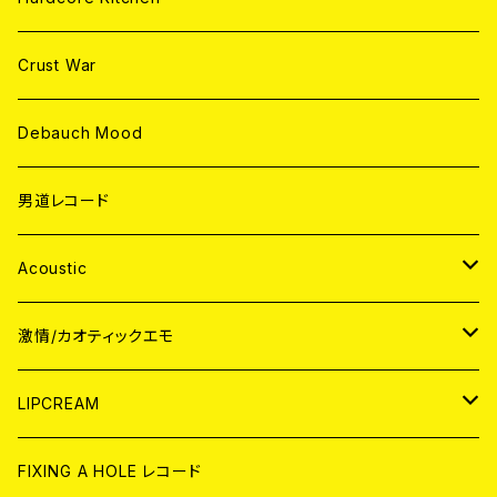
Crust War
Debauch Mood
男道レコード
Acoustic
JAPAN
激情/カオティックエモ
CD
WORLD
JAPAN
LIPCREAM
ANALOG
CD
CD
WORLD
CD
FIXING A HOLE レコード