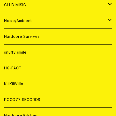
ANALOG
ANALOG
CD
CD
WORLD
JAPAN
CLUB MISIC
ANALOG
ANALOG
CD
CD
WORLD
JAPAN
Noise/Ambient
ANALOG
ANALOG
CD
CD
WORLD
JAPAN
Hardcore Survives
ANALOG
ANALOG
CD
CD
WORLD
snuffy smile
ANALOG
ANALOG
CD
HG-FACT
ANALOG
KiliKiliVilla
POGO77 RECORDS
Hardcore Kitchen