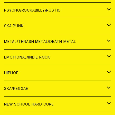
CD
アナログ
JAPAN
PSYCHO/ROCKABILLY/RUSTIC
CD
CD
WORLD
JAPAN
SKA PUNK
ANALOG
CD
CD
WORLD
JAPAN
METAL/THRASH METAL/DEATH METAL
ANALOG
ANALOG
CD
CD
WORLD
JAPAN
EMOTIONAL/INDIE ROCK
ANALOG
ANALOG
CD
CD
WORLD
JAPAN
HIPHOP
ANALOG
ANALOG
ANALOG
CD
WORLD
JAPAN
SKA/REGGAE
CD
ANALOG
CD
CD
WORLD
JAPAN
NEW SCHOOL HARD CORE