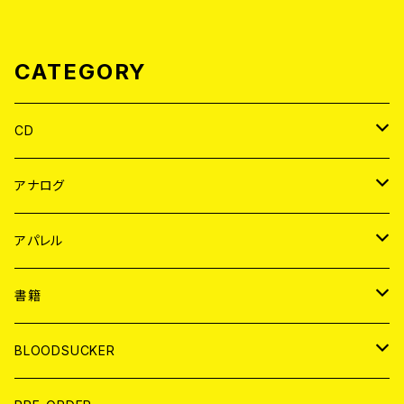
CATEGORY
CD
JAPAN
アナログ
WORLD
JAPAN
アパレル
７EP
WORLD
JAPAN
書籍
LP
7EP
T-shirt
WORLD
MAGAZINE
BLOODSUCKER
FLEXI
LP
HOOD
T-shirt
BOLLOCKS