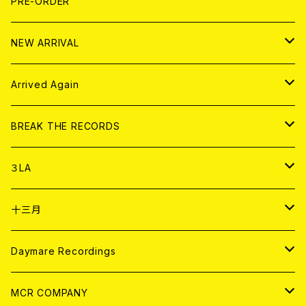
写真集 (PHOTOBOOK)
CD
PRE-ORDER
10インチ
その他
HOOD
EL ZINE
アナログ
NEW ARRIVAL
その他
DOLL MAGAZINE (USED)
アパレル
CD
Arrived Again
書籍
アナログ
CD
BREAK THE RECORDS
DIGITAL CONTENTS
アナログ
CD
３LA
ANALOG
CD
十三月
アパレル
ANALOG
CD
Daymare Recordings
ANALOG
CD
MCR COMPANY