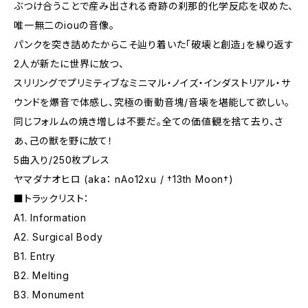
ぶつけ合うことで産み出される奇跡の刹那的化学反応を収めた、
唯一無二のiouの音像。
パンクを突き詰めたからこそ辿り着いた「破壊と創造」を繰り返す
2人が新たに世界に放つ、
スリリングでプリミティブなミニマル・ノイズ・インダストリアル・サ
ウンドを爆音で体感し、究極の衝動音塊/音壊を堪能して欲しい。
同じフォルムの焼き増しは不要だ。全ての価値観を捨て去り、さ
あ、己の獣を野に放て！
5曲入り/250枚プレス
ヤマダナオヒロ (aka： nAo12xu / †13th Moon†)
■トラックリスト：
A1. Information
A2. Surgical Body
B1. Entry
B2. Melting
B3. Monument