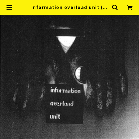
information overload unit (io
u) / s/t 7EP | RECORD SHOP M
ISERY