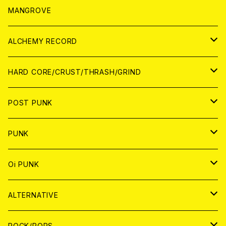
WORLD
アパレル
MANGROVE
PATCH
ALCHEMY RECORD
アナログ
CD
HARD CORE/CRUST/THRASH/GRIND
DIGITAL CONTENTS
ANALOG
JAPAN
POST PUNK
CD
WORLD
CD
PUNK
ANALOG
CD
JAPAN
ANALOG
JAPAN
Oi PUNK
CASSETTE TAPE
ANALOG
WORLD
JAPAN
CD
WORLD
JAPAN
ALTERNATIVE
WORLD
ANALOG
CD
CD
WOLRD
JAPAN
ROCK/POPS