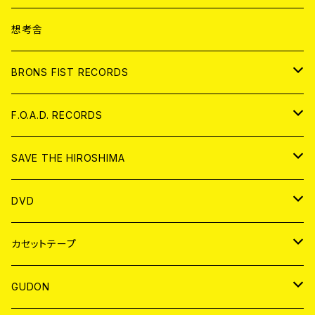
ANALOG
CD
想考舎
アパレル
BRONS FIST RECORDS
ANALOG
CD
F.O.A.D. RECORDS
ANALOG
CD
SAVE THE HIROSHIMA
ANALOG
アパレル
DVD
BADGE
JAPAN
カセットテープ
WORLD
JAPAN
GUDON