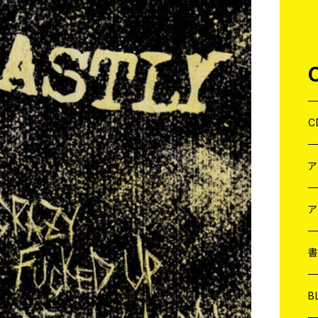
C
J
W
J
ア
７
W
J
L
7
T-
W
M
B