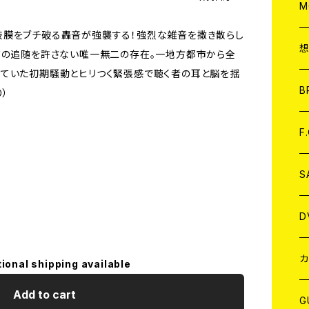
A
C
M
鼓膜をブチ破る轟音が強襲する！強烈な雑音を撒き散らし
A
C
ドの追随を許さない唯一無二の存在。一地方都市から全
ていた初期騒動とヒリつく緊張感で聴く者の耳と脳を揺
ア
B
）
A
C
F
A
C
S
A
ア
D
B
J
カ
tional shipping available
Add to cart
W
J
G