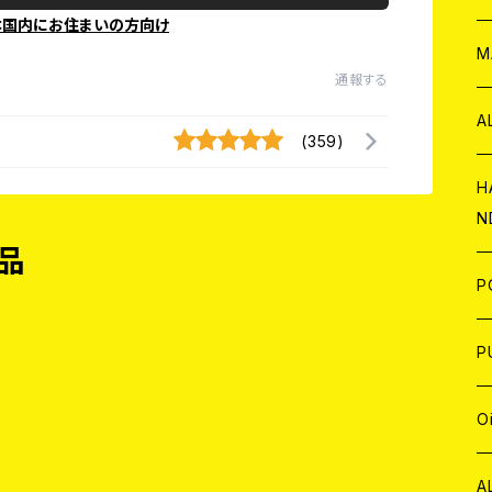
本国内にお住まいの方向け
W
ア
M
通報する
P
A
(359)
C
H
N
品
D
A
J
P
C
W
C
P
A
C
J
A
J
O
C
A
W
J
C
W
J
A