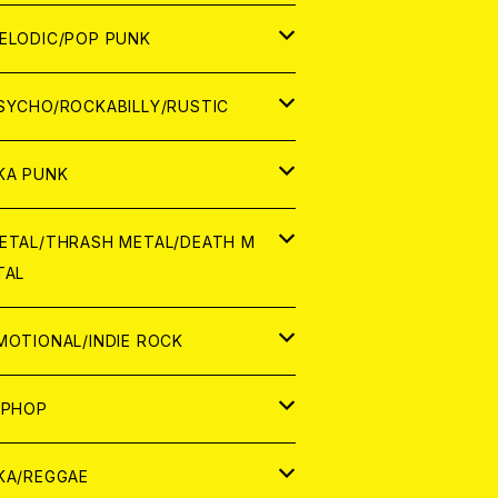
ナログ
ORLD
ELODIC/POP PUNK
D
ナログ
APAN
SYCHO/ROCKABILLY/RUSTIC
D
D
ORLD
APAN
KA PUNK
NALOG
D
D
ORLD
APAN
ETAL/THRASH METAL/DEATH M
TAL
NALOG
NALOG
D
D
ORLD
APAN
MOTIONAL/INDIE ROCK
NALOG
NALOG
D
D
ORLD
APAN
IPHOP
NALOG
NALOG
NALOG
D
ORLD
APAN
KA/REGGAE