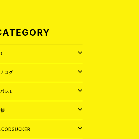
CATEGORY
D
APAN
アナログ
ORLD
APAN
パレル
EP
ORLD
APAN
書籍
P
EP
shirt
ORLD
AGAZINE
LOODSUCKER