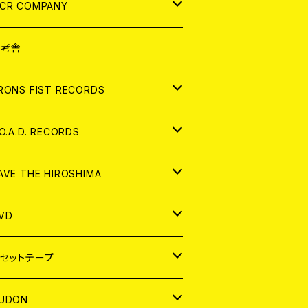
NALOG
D
CR COMPANY
NALOG
D
想考舎
パレル
RONS FIST RECORDS
NALOG
D
.O.A.D. RECORDS
NALOG
D
AVE THE HIROSHIMA
NALOG
パレル
VD
ADGE
APAN
セットテープ
ORLD
APAN
UDON