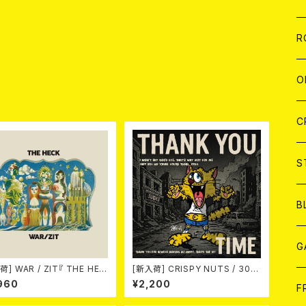
W
A
C
C
W
J
R
A
A
C
C
W
J
O
品
A
A
C
C
W
J
C
A
A
C
C
W
S
A
A
C
B
A
G
荷] WAR / ZIT『 THE HEC
[新入荷] CRISPY NUTS / 30th
") 』
Anniversary Vol.1 (7"EP)
960
¥2,200
J
F