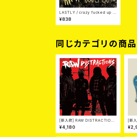
LASTLY / crazy fucked up d
eadly loca 7EP
¥838
同じカテゴリの商
[新入荷] RAW DISTRACTIONS
[新入
/ 奇しく燃える (LP)
K( 12
¥4,180
¥2,