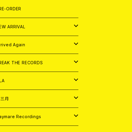
LEXI
P
OOD
shirt
OLLOCKS
真集 (PHOTOBOOK)
D
RE-ORDER
0インチ
の他
OOD
L ZINE
アナログ
EW ARRIVAL
の他
OLL MAGAZINE (USED)
パレル
D
rrived Again
書籍
アナログ
D
REAK THE RECORDS
IGITAL CONTENTS
アナログ
D
LA
NALOG
D
十三月
パレル
NALOG
D
aymare Recordings