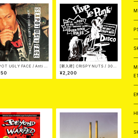
ア
W
M
C
ア
J
P
C
C
W
J
S
A
C
C
OT UGLY FACE / Anti C
[新入荷] CRISPY NUTS / 30th
W
J
M
omplete Complex 7EP
Anniversary Vol.2 (7"EP)
650
¥2,200
E
A
A
C
C
W
J
E
A
A
C
C
W
J
H
A
A
A
C
W
J
S