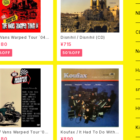
C
A
C
C
W
J
N
A
A
C
C
W
J
C
Vans Warped Tour `04
Disnihil / Disnihil (CD)
ond Warped (国内盤DVD)
980
¥715
A
A
C
C
W
J
N
%OFF
50%OFF
A
A
C
C
W
J
H
A
A
C
C
W
s
A
A
C
H
A
Ki
 / Vans Warped Tour '03
Koufax / It Had To Do With L
D)
ove (CD)
980
¥890