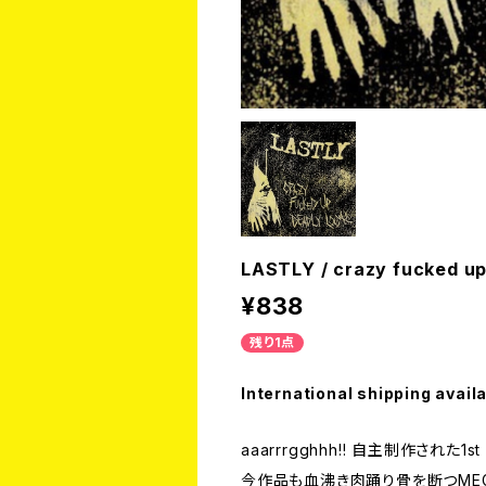
LASTLY / crazy fucked up
¥838
残り1点
International shipping avail
aaarrrgghhh!! 自主制作された
今作品も血沸き肉踊り骨を断つMEGA RA