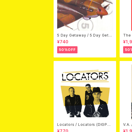
5 Day Getaway / 5 Day Geta
The 
way (CDEP)
Bey
¥740
¥1,
50%OFF
50
Locators / Locators (DIGPAC
V.A.
K CD)
(DV
¥770
¥1,