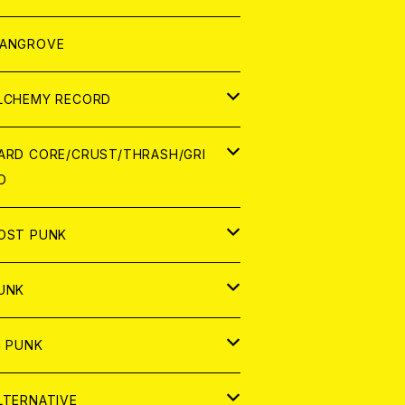
ORLD
パレル
ANGROVE
ATCH
LCHEMY RECORD
アナログ
D
ARD CORE/CRUST/THRASH/GRI
D
IGITAL CONTENTS
NALOG
APAN
OST PUNK
D
ORLD
D
UNK
NALOG
D
APAN
NALOG
APAN
i PUNK
ASSETTE TAPE
NALOG
ORLD
APAN
D
ORLD
APAN
LTERNATIVE