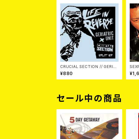
CRUCIAL SECTION // GERIAT
SEXP
RIC UNIT / Life In Reverse
¥880
¥1,
(split) 7EP
セール中の商品