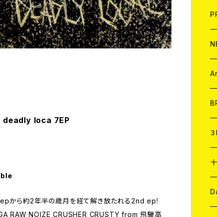
F
L
H
T-
B
写
C
P
1
そ
H
E
N
そ
D
ア
C
A
C
B
 deadly loca 7EP
D
C
３
A
C
able
ア
A
C
D
1st epから約2年半の歳月を経て解き放たれる2nd ep!
W NOIZE CRUSHER CRUSTY from 飛騨高