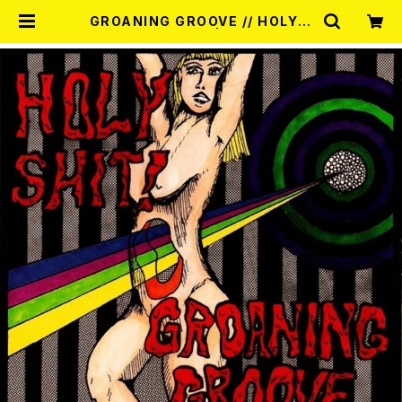
GROANING GROOVE // HOLY S
HIT! / SPLIT 7EP | RECORD SH
OP MISERY