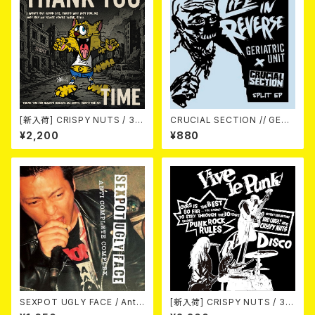
[新入荷] CRISPY NUTS / 30t
CRUCIAL SECTION // GERI
h Anniversary Vol.1 (7"EP)
ATRIC UNIT / Life In Rever
¥2,200
¥880
se (split) 7EP
SEXPOT UGLY FACE / Anti
[新入荷] CRISPY NUTS / 30t
Complete Complex 7EP
h Anniversary Vol.2 (7"EP)