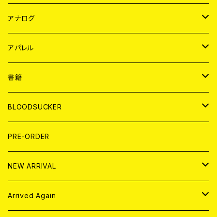
JAPAN
アナログ
WORLD
JAPAN
アパレル
７EP
WORLD
JAPAN
書籍
LP
7EP
T-shirt
WORLD
MAGAZINE
BLOODSUCKER
FLEXI
LP
HOOD
T-shirt
BOLLOCKS
写真集 (PHOTOBOOK)
CD
PRE-ORDER
10インチ
その他
HOOD
EL ZINE
アナログ
NEW ARRIVAL
その他
DOLL MAGAZINE (USED)
アパレル
CD
Arrived Again