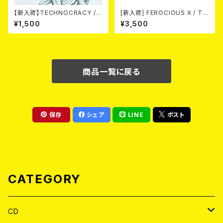
【新入荷】TECHNOCRACY /T
[新入荷] FEROCIOUS X / T S
O HELL/THE END (7"EP)
HIRT
¥1,500
¥3,500
商品一覧に戻る
保存
シェア
LINE
ポスト
CATEGORY
CD