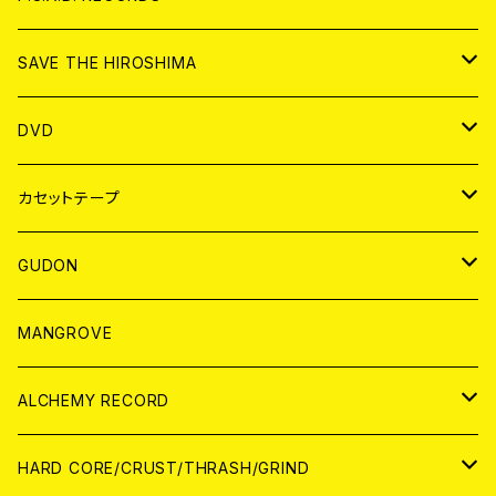
ANALOG
CD
SAVE THE HIROSHIMA
ANALOG
アパレル
DVD
BADGE
JAPAN
カセットテープ
WORLD
JAPAN
GUDON
WORLD
アパレル
MANGROVE
PATCH
ALCHEMY RECORD
アナログ
CD
HARD CORE/CRUST/THRASH/GRIND