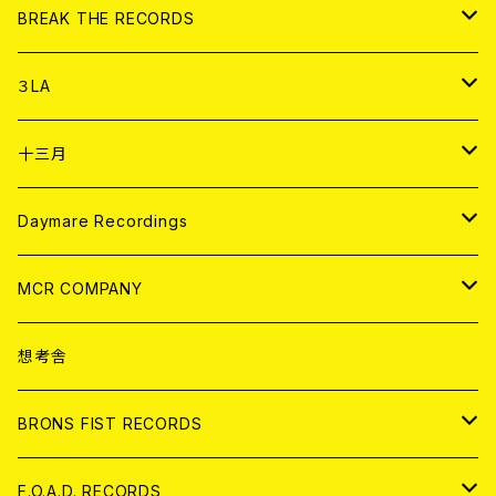
書籍
アナログ
CD
BREAK THE RECORDS
DIGITAL CONTENTS
アナログ
CD
３LA
ANALOG
CD
十三月
アパレル
ANALOG
CD
Daymare Recordings
ANALOG
CD
MCR COMPANY
ANALOG
CD
想考舎
アパレル
BRONS FIST RECORDS
ANALOG
CD
F.O.A.D. RECORDS