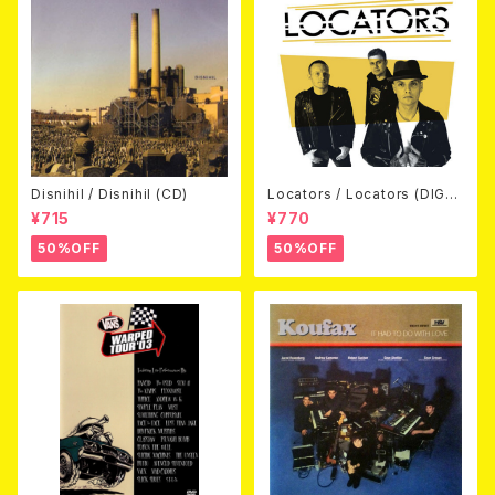
Disnihil / Disnihil (CD)
Locators / Locators (DIGPA
CK CD)
¥715
¥770
50%OFF
50%OFF