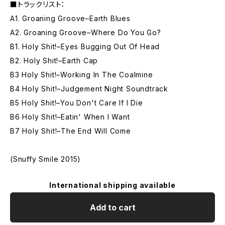
■トラックリスト：
A1. Groaning Groove–Earth Blues
A2. Groaning Groove–Where Do You Go?
B1. Holy Shit!–Eyes Bugging Out Of Head
B2. Holy Shit!–Earth Cap
B3 Holy Shit!–Working In The Coalmine
B4 Holy Shit!–Judgement Night Soundtrack
B5 Holy Shit!–You Don't Care If I Die
B6 Holy Shit!–Eatin' When I Want
B7 Holy Shit!–The End Will Come
(Snuffy Smile 2015)
International shipping available
Add to cart