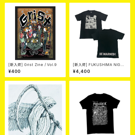
ー付国内盤仕様) CD
[新入荷] Grist Zine / Vol.9
[新入荷] FUKUSHIMA NIGHT
MARE Tee -MISERY editio
¥400
¥4,400
n- (SMOKE BLACK)