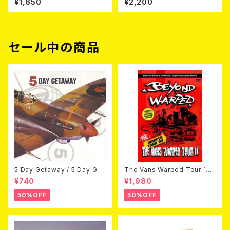
¥1,650
¥2,200
セール中の商品
5 Day Getaway / 5 Day Get
The Vans Warped Tour `04
away (CDEP)
Beyond Warped (国内盤DV
¥740
¥1,980
D)
50%OFF
50%OFF