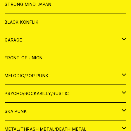
ANALOG
ANALOG
CD
CD
WORLD
STRONG MIND JAPAN
ANALOG
ANALOG
CD
BLACK KONFLIK
ANALOG
GARAGE
JAPAN
FRONT OF UNION
アナログ
WORLD
MELODIC/POP PUNK
CD
アナログ
JAPAN
PSYCHO/ROCKABILLY/RUSTIC
CD
CD
WORLD
JAPAN
SKA PUNK
ANALOG
CD
CD
WORLD
JAPAN
METAL/THRASH METAL/DEATH METAL