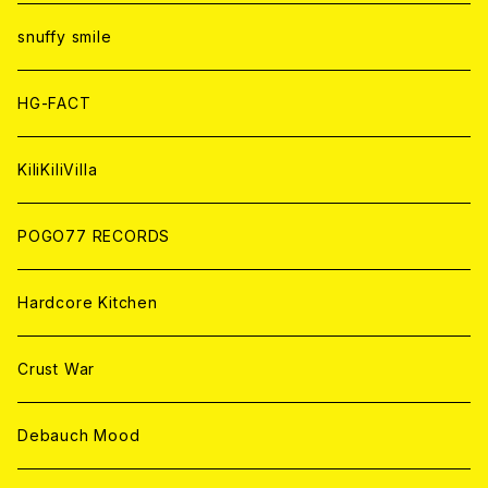
ANALOG
ANALOG
CD
CD
WORLD
snuffy smile
ANALOG
ANALOG
CD
HG-FACT
ANALOG
KiliKiliVilla
POGO77 RECORDS
Hardcore Kitchen
Crust War
Debauch Mood