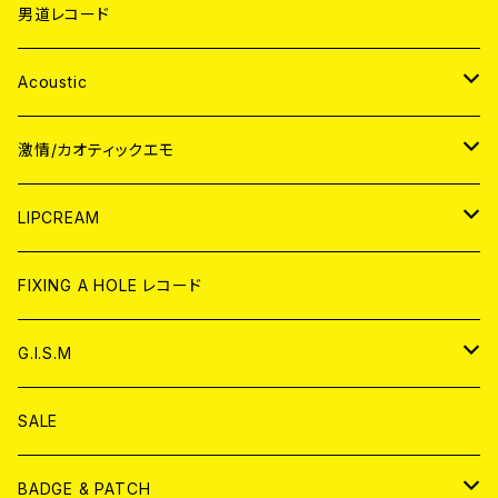
男道レコード
Acoustic
JAPAN
激情/カオティックエモ
CD
WORLD
JAPAN
LIPCREAM
ANALOG
CD
CD
WORLD
CD
FIXING A HOLE レコード
ANALOG
ANALOG
CD
アナログ
G.I.S.M
ANALOG
DVD
CD
SALE
T-shirt & WEAR
ANALOG
BADGE & PATCH