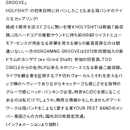
GROOVE』
HOLYSHIT! の初来日時に対バンしたこともある両バンドのナイ
スなカップリング！
結成十周年を迎えてさらに勢いを増すHOLYSHIT!は新曲７曲収
録。USハードコアの衝動サウンドに持ち前のR&Rツイストとユー
モア・センスが完全なる昇華を見せる彼らの最高音源なのは間
違いない。一方のGROANING GROOVEは2013年初頭加入の新
ドラムのヨシザワ (ex-Grind Shaft) 参加の初音源。TOO
CIRCLEからの名作LP以来久々のリリースとなる新曲二曲収録。
ライヴを観る者を圧倒するブチ切れヴォーカルとそれを支えるバ
ック陣のヘヴィーでありながらキャッチーさも感じさせる独特の
グルーヴ感にヘッド・バンキング必至。時折AC/DCを感じること
あるのは私だけでしょうか。無用な情報かもしれませんがアート
ワークは両バンドをこよなく愛する某YOUR PEST BANDのメン
バー黒田さんの力作。国内300枚限定流通。
(インフォメーションより抜粋)