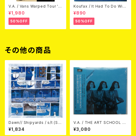
V.A. / Vans Warped Tour '0
Koufax / It Had To Do With
3 (DVD)
Love (CD)
¥1,980
¥890
50%OFF
50%OFF
その他の商品
Dawn// Shipyards / s/t (Spl
V.A. / THE ART SCHOOL D
it) LP＋CD
ANCE GOES ON LEEDS PO
¥1,834
¥3,080
ST-PUNK 1977-84 (帯ライナ