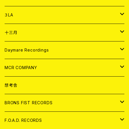
DIGITAL CONTENTS
アナログ
CD
３LA
ANALOG
CD
十三月
アパレル
ANALOG
CD
Daymare Recordings
ANALOG
CD
MCR COMPANY
ANALOG
CD
想考舎
アパレル
BRONS FIST RECORDS
ANALOG
CD
F.O.A.D. RECORDS