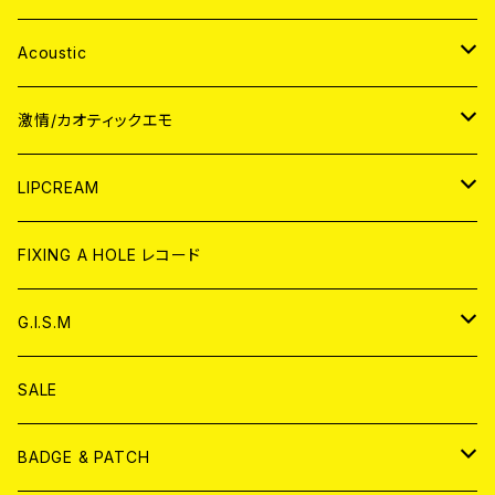
Acoustic
JAPAN
激情/カオティックエモ
CD
WORLD
JAPAN
LIPCREAM
ANALOG
CD
CD
WORLD
CD
FIXING A HOLE レコード
ANALOG
ANALOG
CD
アナログ
G.I.S.M
ANALOG
DVD
CD
SALE
T-shirt & WEAR
ANALOG
BADGE & PATCH