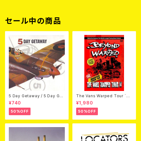
セール中の商品
5 Day Getaway / 5 Day Get
The Vans Warped Tour `04
away (CDEP)
Beyond Warped (国内盤DV
¥740
¥1,980
D)
50%OFF
50%OFF