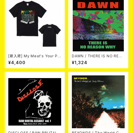
[新入荷] My Meat's Your Po
DAWN / THERE IS NO REAS
ison -あんたにゃ毒でもオイラ
ON WHY 10"+DL-CODE
¥4,400
¥1,324
にゃ薬- / BLACK T-shirt (S
～XL)
DISCLOSE / RAW BRUTAL
BEYONDS / The World Cha