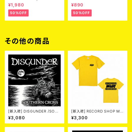
3 (DVD)
Love (CD)
¥1,980
¥890
50%OFF
50%OFF
その他の商品
[新入荷] DISGUNDER /SOUT
[新入荷] RECORD SHOP MIS
HERN CROSS (CD)
ERY / 33th anniversary T-s
¥3,080
¥3,300
hirts (yellow ①)