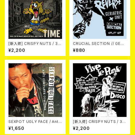
[新入荷] CRISPY NUTS / 30t
CRUCIAL SECTION // GERI
h Anniversary Vol.1 (7"EP)
ATRIC UNIT / Life In Rever
¥2,200
¥880
se (split) 7EP
SEXPOT UGLY FACE / Anti
[新入荷] CRISPY NUTS / 30t
Complete Complex 7EP
h Anniversary Vol.2 (7"EP)
¥1,650
¥2,200