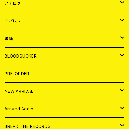
JAPAN
アナログ
WORLD
JAPAN
アパレル
７EP
WORLD
JAPAN
書籍
LP
7EP
T-shirt
WORLD
MAGAZINE
BLOODSUCKER
FLEXI
LP
HOOD
T-shirt
BOLLOCKS
写真集 (PHOTOBOOK)
CD
PRE-ORDER
10インチ
その他
HOOD
EL ZINE
アナログ
NEW ARRIVAL
その他
DOLL MAGAZINE (USED)
アパレル
CD
Arrived Again
書籍
アナログ
CD
BREAK THE RECORDS