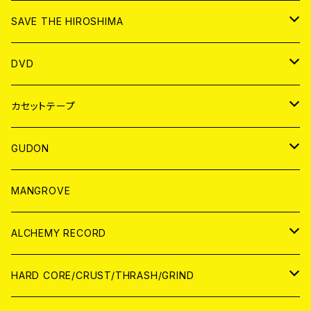
ANALOG
CD
SAVE THE HIROSHIMA
ANALOG
アパレル
DVD
BADGE
JAPAN
カセットテープ
WORLD
JAPAN
GUDON
WORLD
アパレル
MANGROVE
PATCH
ALCHEMY RECORD
アナログ
CD
HARD CORE/CRUST/THRASH/GRIND