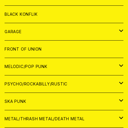
ANALOG
ANALOG
CD
BLACK KONFLIK
ANALOG
GARAGE
JAPAN
FRONT OF UNION
アナログ
WORLD
MELODIC/POP PUNK
CD
アナログ
JAPAN
PSYCHO/ROCKABILLY/RUSTIC
CD
CD
WORLD
JAPAN
SKA PUNK
ANALOG
CD
CD
WORLD
JAPAN
METAL/THRASH METAL/DEATH METAL