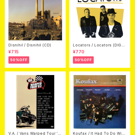
Disnihil / Disnihil (CD)
Locators / Locators (DIGPA
CK CD)
¥715
¥770
50%OFF
50%OFF
V.A. / Vans Warped Tour '0
Koufax / It Had To Do With