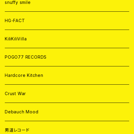
CD
CD
WORLD
snuffy smile
ANALOG
ANALOG
CD
HG-FACT
ANALOG
KiliKiliVilla
POGO77 RECORDS
Hardcore Kitchen
Crust War
Debauch Mood
男道レコード