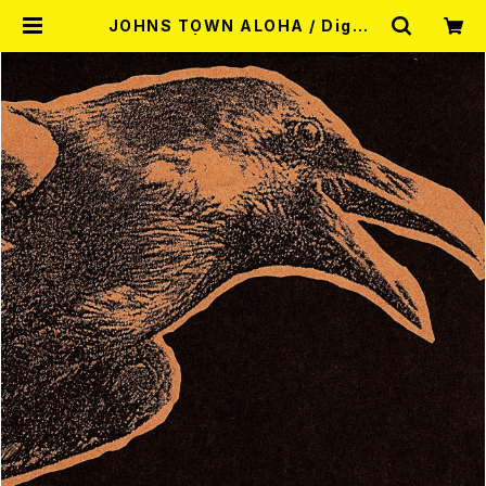
JOHNS TOWN ALOHA / Digwo
rker 7EP | RECORD SHOP MIS
ERY