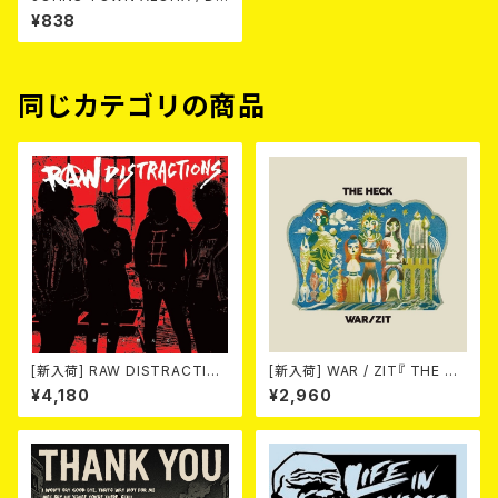
gworker 7EP
¥838
同じカテゴリの商品
[新入荷] RAW DISTRACTIO
[新入荷] WAR / ZIT『 THE HE
NS / 奇しく燃える (LP)
CK( 12") 』
¥4,180
¥2,960