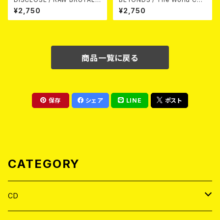
ASSAULT Vol.1 : DISCOGRA
nged Into Sunday Afternoo
¥2,750
¥2,750
PHY 1992-1994 (2CD)
n 10"＋CD＋DVD
商品一覧に戻る
保存
シェア
LINE
ポスト
CATEGORY
CD