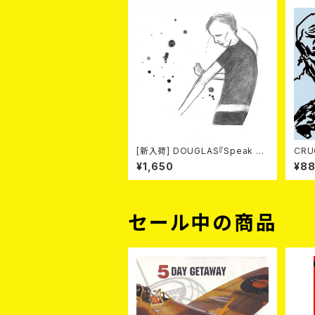
[新入荷] DOUGLAS『Speak O
CRU
ut Face』 (7"EP)
RIC UNIT / L
¥1,650
¥8
セール中の商品