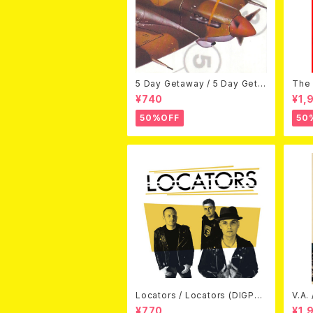
5 Day Getaway / 5 Day Geta
The 
way (CDEP)
Bey
¥740
¥1,
50%OFF
50
Locators / Locators (DIGPAC
V.A.
K CD)
(DV
¥770
¥1,