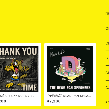
W
A
C
C
W
J
R
A
A
C
C
W
J
O
品
A
A
C
C
W
J
C
A
A
C
C
W
S
A
A
C
B
A
G
荷] CRISPY NUTS / 30th
【予約商品】DEAD PAN SPEAKE
versary Vol.1 (7"EP)
RS / New Life (7") 【7月8日発
200
¥2,200
J
F
売】