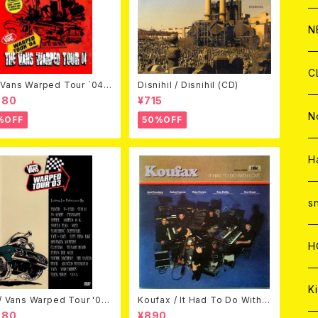
C
A
C
C
W
J
N
A
A
C
C
W
J
C
Vans Warped Tour `04
Disnihil / Disnihil (CD)
ond Warped (国内盤DVD)
980
¥715
A
A
C
C
W
J
N
%OFF
50%OFF
A
A
C
C
W
J
H
A
A
C
C
W
s
A
A
C
H
A
Ki
 / Vans Warped Tour '03
Koufax / It Had To Do With L
D)
ove (CD)
980
¥890