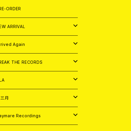
LEXI
P
OOD
shirt
OLLOCKS
真集 (PHOTOBOOK)
D
RE-ORDER
0インチ
の他
OOD
L ZINE
アナログ
EW ARRIVAL
の他
OLL MAGAZINE (USED)
パレル
D
rrived Again
書籍
アナログ
D
REAK THE RECORDS
IGITAL CONTENTS
アナログ
D
LA
NALOG
D
十三月
パレル
NALOG
D
aymare Recordings