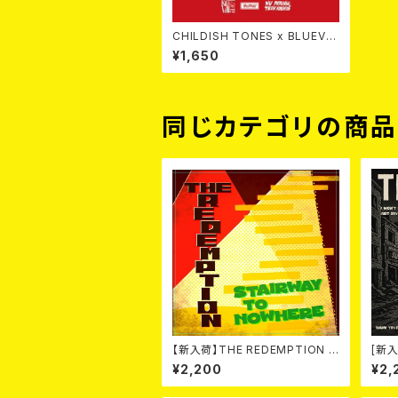
CHILDISH TONES x BLUEVA
LLEY / (split) SUMMER TOGE
¥1,650
THER 7EP
同じカテゴリの商
【新入荷】THE REDEMPTION /
[新入
STAIRWAY TO NOWHERE/RE
Anni
¥2,200
¥2,
D ROSE (7")