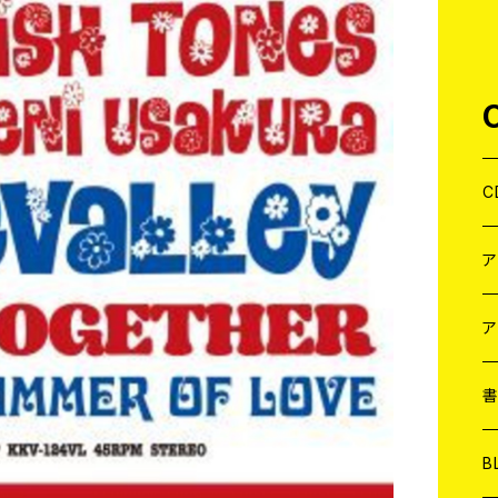
C
J
W
J
ア
７
W
J
L
7
T-
W
M
B