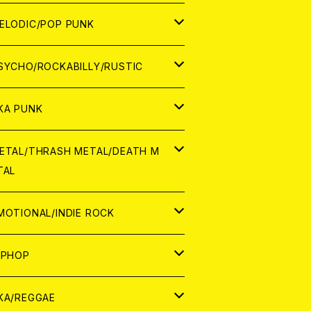
ナログ
ORLD
ELODIC/POP PUNK
D
ナログ
APAN
SYCHO/ROCKABILLY/RUSTIC
D
D
ORLD
APAN
KA PUNK
NALOG
D
D
ORLD
APAN
ETAL/THRASH METAL/DEATH M
TAL
NALOG
NALOG
D
D
ORLD
APAN
MOTIONAL/INDIE ROCK
NALOG
NALOG
D
D
ORLD
APAN
IPHOP
NALOG
NALOG
NALOG
D
ORLD
APAN
KA/REGGAE