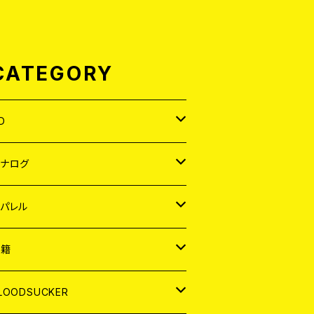
CATEGORY
D
APAN
アナログ
ORLD
APAN
パレル
EP
ORLD
APAN
書籍
P
EP
shirt
ORLD
AGAZINE
LOODSUCKER