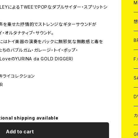
A
C
M
LLEYによるTWEEでPOPなダブルサイダー・スプリットシ
A
C
甘い声を乗せた抒情的でストレンジなギターサウンドが
・オルタナティブ・サウンド。
ア
B
.宇佐蔵べにはトイ楽器の演奏をバックに無邪気な無敵感と毒を
ちのバブルガム・ガレージ・トイ・ポップ・
A
C
oveのYURINA da GOLD DIGGER）
F
 ダイキライコレクション
A
C
S
ER
A
ア
D
B
J
カ
tional shipping available
Add to cart
W
J
G