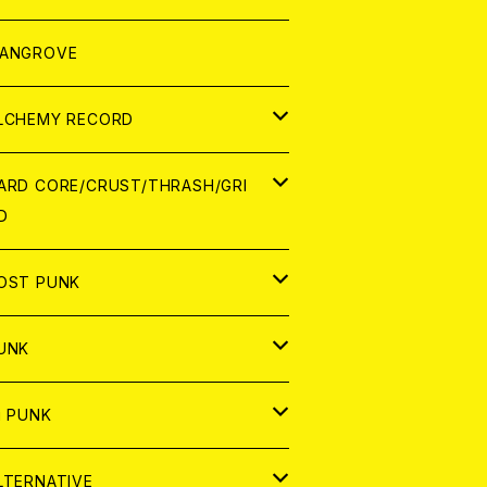
ORLD
パレル
ANGROVE
ATCH
LCHEMY RECORD
アナログ
D
ARD CORE/CRUST/THRASH/GRI
D
IGITAL CONTENTS
NALOG
APAN
OST PUNK
D
ORLD
D
UNK
NALOG
D
APAN
NALOG
APAN
i PUNK
ASSETTE TAPE
NALOG
ORLD
APAN
D
ORLD
APAN
LTERNATIVE