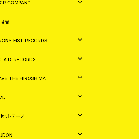
NALOG
D
CR COMPANY
NALOG
D
想考舎
パレル
RONS FIST RECORDS
NALOG
D
.O.A.D. RECORDS
NALOG
D
AVE THE HIROSHIMA
NALOG
パレル
VD
ADGE
APAN
セットテープ
ORLD
APAN
UDON