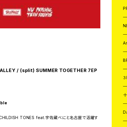
F
L
H
T-
B
写
C
P
1
そ
H
E
N
そ
D
ア
C
A
C
B
ALLEY / (split) SUMMER TOGETHER 7EP
D
C
３
A
C
able
ア
A
C
D
LDISH TONES feat.宇佐蔵べにと名古屋で活躍す