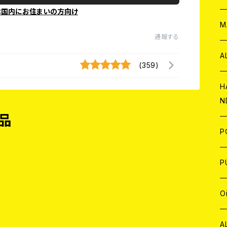
本国内にお住まいの方向け
W
ア
M
通報する
P
A
(359)
C
H
N
品
D
A
J
P
C
W
C
P
A
C
J
A
J
O
C
A
W
J
C
W
J
A