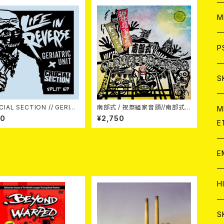
ア
W
M
C
ア
J
P
C
C
W
J
S
A
C
C
CIAL SECTION // GERIAT
南部式 / 祝祭組家音頭//南部式ド
W
J
M
ife In Reverse
ンパン節 7EP
80
¥2,750
E
(split) 7EP
A
A
C
C
W
J
E
A
A
C
C
W
J
H
A
A
A
C
W
J
S