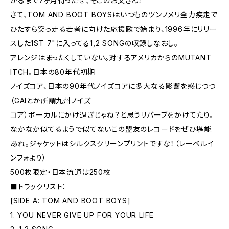
がるまで7ヶ月待ったぜ、そこのお父さん！
さて、TOM AND BOOT BOYSはいつものツンノメリ全力疾走で
ひたすら突っ走る若者に向けた応援歌で始まり、1996年にリリー
スした1ST 7"に入ってる1,2 SONGの収録しなおし。
アレンジはまったくしていない。対するアメリカからのMUTANT
ITCH。日本の80年代初期
ノイズコア、日本の90年代ノイズコアに多大なる影響を感じつつ
（GAIとか所謂九州ノイズ
コア）ボーカルにかけ過ぎじゃね？と思うリバーブをかけてたり。
なかなか似てるようで似てないこの盟友のレコードをぜひ堪能
あれ。ジャケットはシルクスクリーンプリントですな！（レーベルイ
ンフォより）
500枚限定・日本流通は250枚
■トラックリスト：
[SIDE A: TOM AND BOOT BOYS]
1. YOU NEVER GIVE UP FOR YOUR LIFE