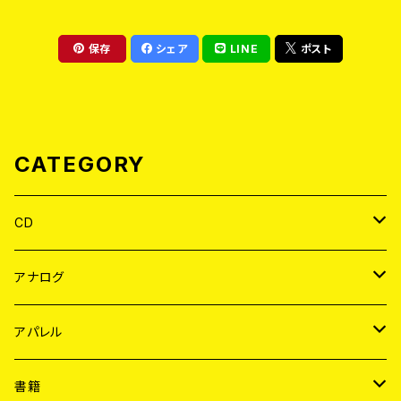
保存
シェア
LINE
ポスト
CATEGORY
CD
JAPAN
アナログ
WORLD
JAPAN
アパレル
７EP
WORLD
JAPAN
書籍