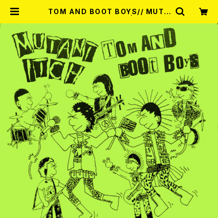
TOM AND BOOT BOYS// MUTA
NT ITCH / Split 7EP | RECORD
SHOP MISERY