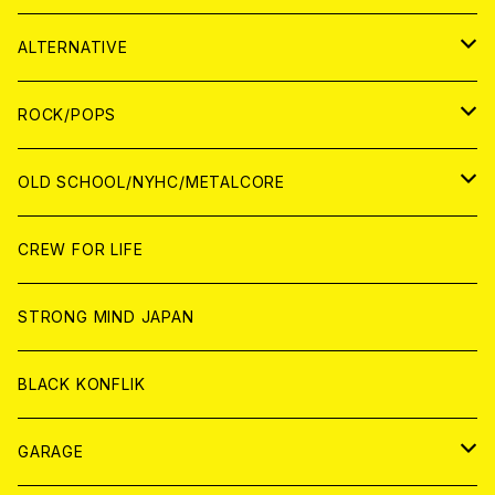
CASSETTE TAPE
ANALOG
WORLD
JAPAN
CD
WORLD
JAPAN
ALTERNATIVE
WORLD
ANALOG
CD
CD
WOLRD
JAPAN
ROCK/POPS
ANALOG
ANALOG
CD
CD
WORLD
JAPAN
OLD SCHOOL/NYHC/METALCORE
ANALOG
ANALOG
CD
CD
WORLD
JAPAN
CREW FOR LIFE
ANALOG
ANALOG
CD
CD
WORLD
STRONG MIND JAPAN
ANALOG
ANALOG
CD
BLACK KONFLIK
ANALOG
GARAGE