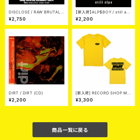
DISCLOSE / RAW BRUTAL
【新入荷】ALP$BOY / still alp
ASSAULT Vol.4 : DISCOGR
s (CD)
¥2,750
¥2,200
APHY 2002-2007 (2xCD)
DIRT / DIRT (CD)
[新入荷] RECORD SHOP MIS
ERY / 33th anniversary T-s
¥2,200
¥3,300
hirts (yellow ①)
商品一覧に戻る