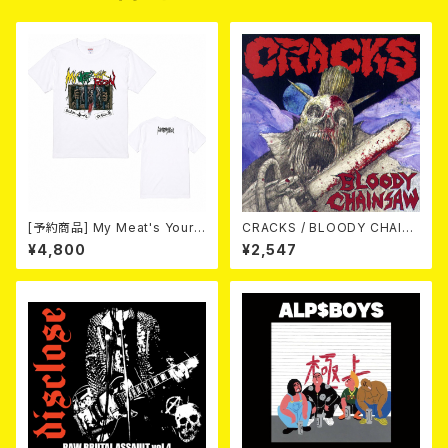
[予約商品] My Meat's Your
CRACKS / BLOODY CHAIN
Poison -あんたにゃ毒でもオイ
SAW (CD)
¥4,800
¥2,547
ラにゃ薬- (WHITE) 熊本地震
復興支援T-shirt (XXL & XXX
L) 2026年8月末～9月頭発売
予定！