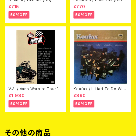
CK CD)
¥715
¥770
50%OFF
50%OFF
V.A. / Vans Warped Tour '0
Koufax / It Had To Do With
3 (DVD)
Love (CD)
¥1,980
¥890
50%OFF
50%OFF
その他の商品