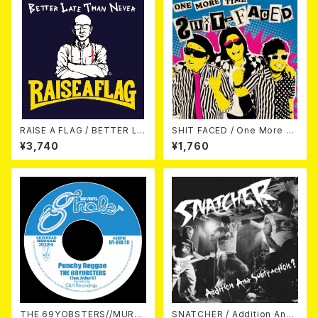
RAISE A FLAG / BETTER LA
SHIT FACED / One More Ti
TE THAN NEVER LP
me 7EP
¥3,740
¥1,760
THE 69YOBSTERS//MURO
SNATCHER / Addition And