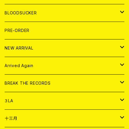
LP
7EP
T-shirt
WORLD
MAGAZINE
BLOODSUCKER
FLEXI
LP
HOOD
T-shirt
BOLLOCKS
写真集 (PHOTOBOOK)
CD
PRE-ORDER
10インチ
その他
HOOD
EL ZINE
アナログ
NEW ARRIVAL
その他
DOLL MAGAZINE (USED)
アパレル
CD
Arrived Again
書籍
アナログ
CD
BREAK THE RECORDS
DIGITAL CONTENTS
アナログ
CD
３LA
ANALOG
CD
十三月