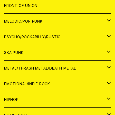
JAPAN
FRONT OF UNION
アナログ
WORLD
MELODIC/POP PUNK
CD
アナログ
JAPAN
PSYCHO/ROCKABILLY/RUSTIC
CD
CD
WORLD
JAPAN
SKA PUNK
ANALOG
CD
CD
WORLD
JAPAN
METAL/THRASH METAL/DEATH METAL
ANALOG
ANALOG
CD
CD
WORLD
JAPAN
EMOTIONAL/INDIE ROCK
ANALOG
ANALOG
CD
CD
WORLD
JAPAN
HIPHOP
ANALOG
ANALOG
ANALOG
CD
WORLD
JAPAN