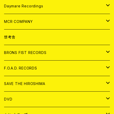
アパレル
ANALOG
CD
Daymare Recordings
ANALOG
CD
MCR COMPANY
ANALOG
CD
想考舎
アパレル
BRONS FIST RECORDS
ANALOG
CD
F.O.A.D. RECORDS
ANALOG
CD
SAVE THE HIROSHIMA
ANALOG
アパレル
DVD