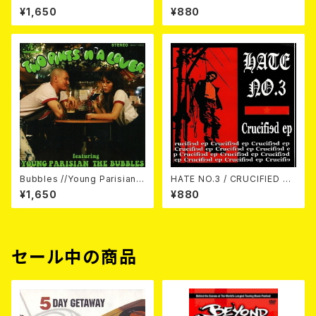
BUSHI / Punchy Reggae//K
Subtraction? 7EP
¥1,650
¥880
ick and Go 7EP
Bubbles //Young Parisian /
HATE NO.3 / CRUCIFIED 7E
Two pints ‘n’ a lover （spli
P
¥1,650
¥880
t） 7EP
セール中の商品