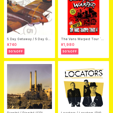
5 Day Getaway / 5 Day Get
The Vans Warped Tour `04
away (CDEP)
Beyond Warped (国内盤DV
¥740
¥1,980
D)
50%OFF
50%OFF
Disnihil / Disnihil (CD)
Locators / Locators (DIGPA