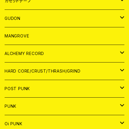
BADGE
JAPAN
カセットテープ
WORLD
JAPAN
GUDON
WORLD
アパレル
MANGROVE
PATCH
ALCHEMY RECORD
アナログ
CD
HARD CORE/CRUST/THRASH/GRIND
DIGITAL CONTENTS
ANALOG
JAPAN
POST PUNK
CD
WORLD
CD
PUNK
ANALOG
CD
JAPAN
ANALOG
JAPAN
Oi PUNK