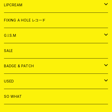
CD
WORLD
JAPAN
LIPCREAM
ANALOG
CD
CD
WORLD
CD
FIXING A HOLE レコード
ANALOG
ANALOG
CD
アナログ
G.I.S.M
ANALOG
DVD
CD
SALE
T-shirt & WEAR
ANALOG
BADGE & PATCH
T-SHIRT & WEAR
BADGE
USED
DVD
PATCH
書籍
SO WHAT
カセットテープ
CD