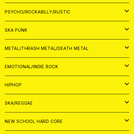
CD
アナログ
JAPAN
PSYCHO/ROCKABILLY/RUSTIC
CD
CD
WORLD
JAPAN
SKA PUNK
ANALOG
CD
CD
WORLD
JAPAN
METAL/THRASH METAL/DEATH METAL
ANALOG
ANALOG
CD
CD
WORLD
JAPAN
EMOTIONAL/INDIE ROCK
ANALOG
ANALOG
CD
CD
WORLD
JAPAN
HIPHOP
ANALOG
ANALOG
ANALOG
CD
WORLD
JAPAN
SKA/REGGAE
CD
ANALOG
CD
CD
WORLD
JAPAN
NEW SCHOOL HARD CORE