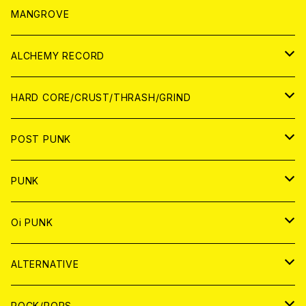
WORLD
アパレル
MANGROVE
PATCH
ALCHEMY RECORD
アナログ
CD
HARD CORE/CRUST/THRASH/GRIND
DIGITAL CONTENTS
ANALOG
JAPAN
POST PUNK
CD
WORLD
CD
PUNK
ANALOG
CD
JAPAN
ANALOG
JAPAN
Oi PUNK
CASSETTE TAPE
ANALOG
WORLD
JAPAN
CD
WORLD
JAPAN
ALTERNATIVE
WORLD
ANALOG
CD
CD
WOLRD
JAPAN
ROCK/POPS