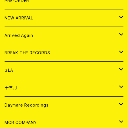
写真集 (PHOTOBOOK)
CD
PRE-ORDER
10インチ
その他
HOOD
EL ZINE
アナログ
NEW ARRIVAL
その他
DOLL MAGAZINE (USED)
アパレル
CD
Arrived Again
書籍
アナログ
CD
BREAK THE RECORDS
DIGITAL CONTENTS
アナログ
CD
３LA
ANALOG
CD
十三月
アパレル
ANALOG
CD
Daymare Recordings
ANALOG
CD
MCR COMPANY