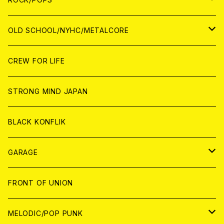
ANALOG
ANALOG
CD
CD
WORLD
JAPAN
OLD SCHOOL/NYHC/METALCORE
ANALOG
ANALOG
CD
CD
WORLD
JAPAN
CREW FOR LIFE
ANALOG
ANALOG
CD
CD
WORLD
STRONG MIND JAPAN
ANALOG
ANALOG
CD
BLACK KONFLIK
ANALOG
GARAGE
JAPAN
FRONT OF UNION
アナログ
WORLD
MELODIC/POP PUNK