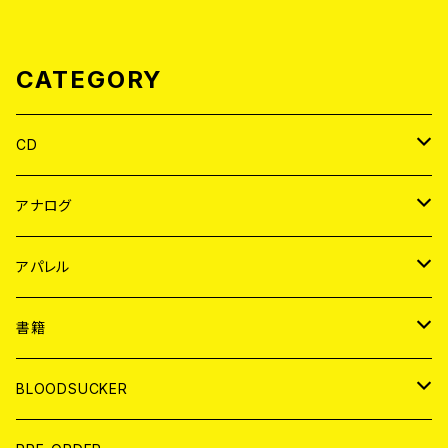
CATEGORY
CD
JAPAN
アナログ
WORLD
JAPAN
アパレル
７EP
WORLD
JAPAN
書籍
LP
7EP
T-shirt
WORLD
MAGAZINE
BLOODSUCKER
FLEXI
LP
HOOD
T-shirt
BOLLOCKS