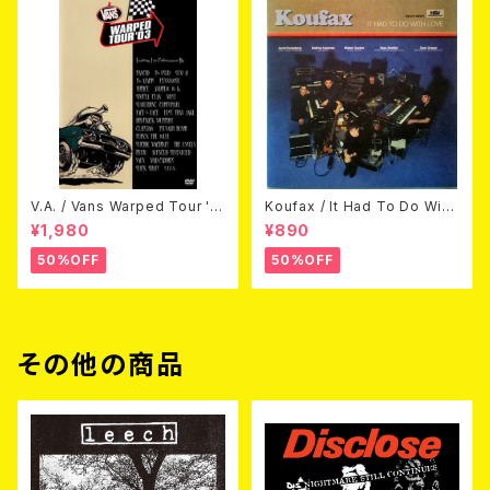
V.A. / Vans Warped Tour '0
Koufax / It Had To Do With
3 (DVD)
Love (CD)
¥1,980
¥890
50%OFF
50%OFF
その他の商品