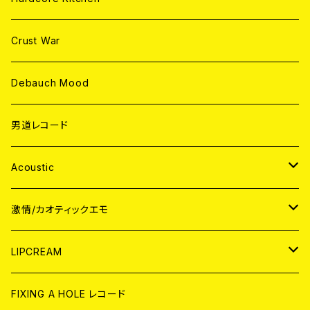
Crust War
Debauch Mood
男道レコード
Acoustic
JAPAN
激情/カオティックエモ
CD
WORLD
JAPAN
LIPCREAM
ANALOG
CD
CD
WORLD
CD
FIXING A HOLE レコード