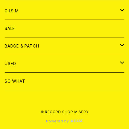
ANALOG
ANALOG
CD
アナログ
G.I.S.M
ANALOG
DVD
CD
SALE
T-shirt & WEAR
ANALOG
BADGE & PATCH
T-SHIRT & WEAR
BADGE
USED
DVD
PATCH
書籍
SO WHAT
カセットテープ
CD
© RECORD SHOP MISERY
書籍
ANALOG
Powered by