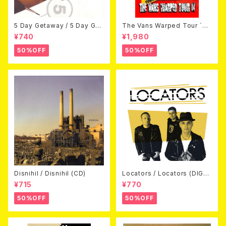
5 Day Getaway / 5 Day Get
The Vans Warped Tour `04
away (CDEP)
Beyond Warped (国内盤DV
¥740
¥1,980
D)
50%OFF
50%OFF
Disnihil / Disnihil (CD)
Locators / Locators (DIGPA
CK CD)
¥715
¥770
50%OFF
50%OFF