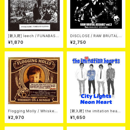
[新入荷] leech / FUNABASHI
DISCLOSE / RAW BRUTAL
POWERVIOLENCE (CD)
ASSAULT Vol.3 : DISCOGR
¥1,870
¥2,750
APHY 1999-2002 (2xCD)
Flogging Molly / Whiskey
[新入荷] the imitation heart
On A Sunday (DVD＋CD)
s / City Lights Neon Heart
¥2,970
¥1,650
(7"EP)