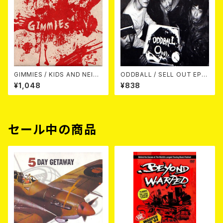
GIMMIES / KIDS AND NEIG
ODDBALL / SELL OUT EP 7
HBORS 7EP
EP
¥1,048
¥838
セール中の商品