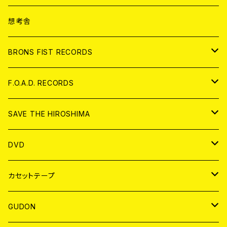
ANALOG
CD
想考舎
アパレル
BRONS FIST RECORDS
ANALOG
CD
F.O.A.D. RECORDS
ANALOG
CD
SAVE THE HIROSHIMA
ANALOG
アパレル
DVD
BADGE
JAPAN
カセットテープ
WORLD
JAPAN
GUDON