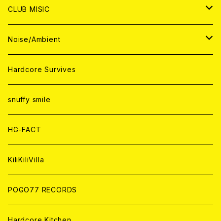
ANALOG
ANALOG
CD
CD
WORLD
JAPAN
CLUB MISIC
ANALOG
ANALOG
CD
CD
WORLD
JAPAN
Noise/Ambient
ANALOG
ANALOG
CD
CD
WORLD
JAPAN
Hardcore Survives
ANALOG
ANALOG
CD
CD
WORLD
snuffy smile
ANALOG
ANALOG
CD
HG-FACT
ANALOG
KiliKiliVilla
POGO77 RECORDS
Hardcore Kitchen