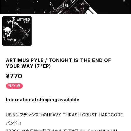
1
/1
ARTIMUS PYLE / TONIGHT IS THE END OF
YOUR WAY (7"EP)
¥770
残り1点
International shipping available
USサンフランシスコのHEAVY THRASH CRUST HARDCORE
バンド！！