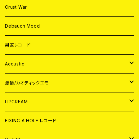
Crust War
Debauch Mood
男道レコード
Acoustic
JAPAN
激情/カオティックエモ
CD
WORLD
JAPAN
LIPCREAM
ANALOG
CD
CD
WORLD
CD
FIXING A HOLE レコード
ANALOG
ANALOG
CD