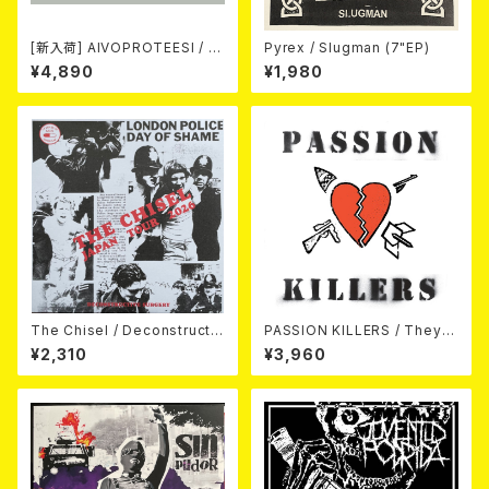
[新入荷] AIVOPROTEESI / U
Pyrex / Slugman (7"EP)
MPIKUJA (LP / LTD.100 DIE
¥4,890
¥1,980
-HARD COKE BOTTLE GRE
EN VINYL) (ITA / F.O.A.D.)
The Chisel / Deconstructiv
PASSION KILLERS / They K
e Surgery (7"EP)
ill Our Passion With Their
¥2,310
¥3,960
Hate And Wars LP