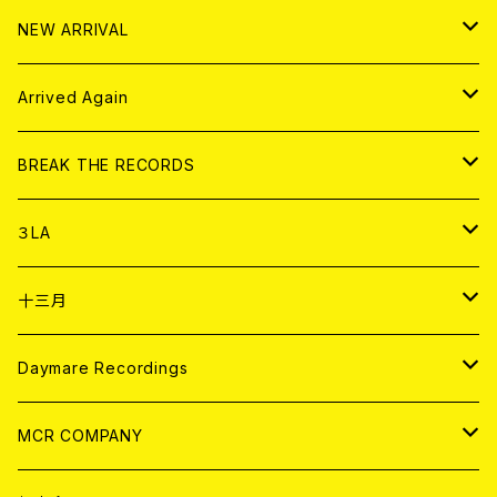
10インチ
その他
HOOD
EL ZINE
アナログ
NEW ARRIVAL
その他
DOLL MAGAZINE (USED)
アパレル
CD
Arrived Again
書籍
アナログ
CD
BREAK THE RECORDS
DIGITAL CONTENTS
アナログ
CD
３LA
ANALOG
CD
十三月
アパレル
ANALOG
CD
Daymare Recordings
ANALOG
CD
MCR COMPANY