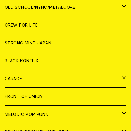
ANALOG
ANALOG
CD
CD
WORLD
JAPAN
OLD SCHOOL/NYHC/METALCORE
ANALOG
ANALOG
CD
CD
WORLD
JAPAN
CREW FOR LIFE
ANALOG
ANALOG
CD
CD
WORLD
STRONG MIND JAPAN
ANALOG
ANALOG
CD
BLACK KONFLIK
ANALOG
GARAGE
JAPAN
FRONT OF UNION
アナログ
WORLD
MELODIC/POP PUNK
CD
アナログ