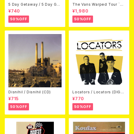
5 Day Getaway / 5 Day Get
The Vans Warped Tour `04
away (CDEP)
Beyond Warped (国内盤DV
¥740
¥1,980
D)
50%OFF
50%OFF
Disnihil / Disnihil (CD)
Locators / Locators (DIGPA
CK CD)
¥715
¥770
50%OFF
50%OFF