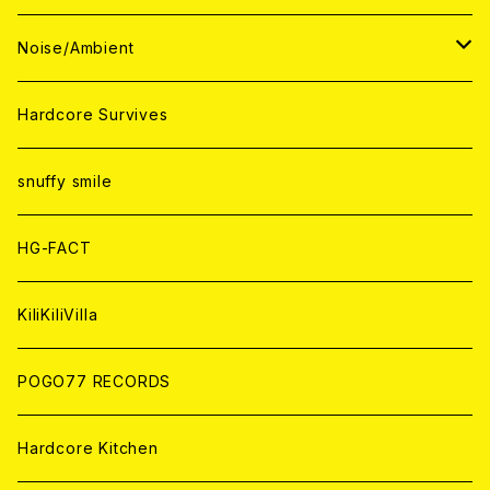
ANALOG
ANALOG
CD
CD
WORLD
JAPAN
Noise/Ambient
ANALOG
ANALOG
CD
CD
WORLD
JAPAN
Hardcore Survives
ANALOG
ANALOG
CD
CD
WORLD
snuffy smile
ANALOG
ANALOG
CD
HG-FACT
ANALOG
KiliKiliVilla
POGO77 RECORDS
Hardcore Kitchen