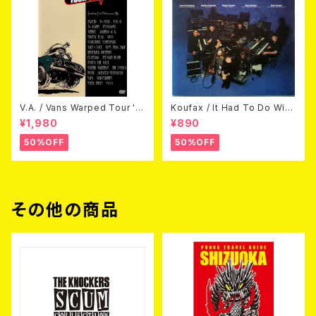
V.A. / Vans Warped Tour '0
Koufax / It Had To Do With
3 (DVD)
Love (CD)
¥1,980
¥890
50%OFF
50%OFF
その他の商品