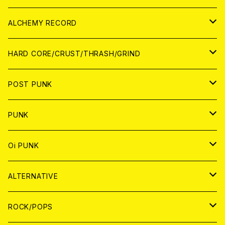
PATCH
ALCHEMY RECORD
アナログ
CD
HARD CORE/CRUST/THRASH/GRIND
DIGITAL CONTENTS
ANALOG
JAPAN
POST PUNK
CD
WORLD
CD
PUNK
ANALOG
CD
JAPAN
ANALOG
JAPAN
Oi PUNK
CASSETTE TAPE
ANALOG
WORLD
JAPAN
CD
WORLD
JAPAN
ALTERNATIVE
WORLD
ANALOG
CD
CD
WOLRD
JAPAN
ROCK/POPS