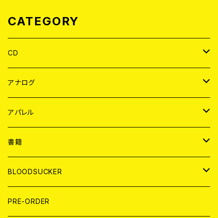
CATEGORY
CD
JAPAN
アナログ
WORLD
JAPAN
アパレル
７EP
WORLD
JAPAN
書籍
LP
7EP
T-shirt
WORLD
MAGAZINE
BLOODSUCKER
FLEXI
LP
HOOD
T-shirt
BOLLOCKS
写真集 (PHOTOBOOK)
CD
PRE-ORDER