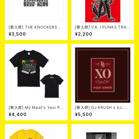
[新入荷] THE KNOCKERS 『S
[新入荷] V.A. / PUNKS TRAV
CUM COLLECTION 1999
EL GUIDE SHIZUOKA (CD)
¥3,500
¥2,200
～2013』(2xCD)
[新入荷] My Meat's Your Po
[新入荷] DJ KRUSH x ILL-B
ison -あんたにゃ毒でもオイラ
OSSTINO / XO (2CD)(限定
¥4,400
¥5,500
にゃ薬- / BLACK T-shirt (S
盤)
～XL)