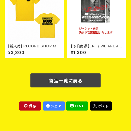
[新入荷] RECORD SHOP MIS
【予約商品】LRF / WE ARE AL
ERY / 33th anniversary T-s
READY DONE (CD) 【8月15日
¥3,300
¥1,300
hirts (yellow ①)
発売】
商品一覧に戻る
保存
シェア
LINE
ポスト