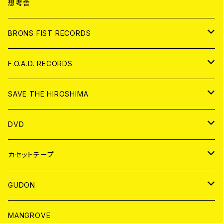
ANALOG
CD
想考舎
アパレル
BRONS FIST RECORDS
ANALOG
CD
F.O.A.D. RECORDS
ANALOG
CD
SAVE THE HIROSHIMA
ANALOG
アパレル
DVD
BADGE
JAPAN
カセットテープ
WORLD
JAPAN
GUDON
WORLD
アパレル
MANGROVE