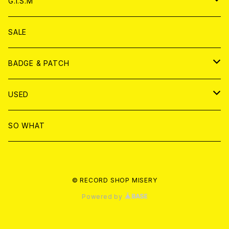
アナログ
G.I.S.M
ANALOG
DVD
CD
SALE
T-shirt & WEAR
ANALOG
BADGE & PATCH
T-SHIRT & WEAR
BADGE
USED
DVD
PATCH
書籍
SO WHAT
カセットテープ
CD
© RECORD SHOP MISERY
書籍
ANALOG
Powered by