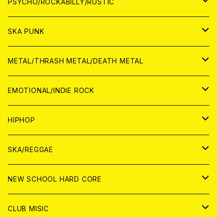
JAPAN
PSYCHO/ROCKABILLY/RUSTIC
CD
CD
WORLD
JAPAN
SKA PUNK
ANALOG
CD
CD
WORLD
JAPAN
METAL/THRASH METAL/DEATH METAL
ANALOG
ANALOG
CD
CD
WORLD
JAPAN
EMOTIONAL/INDIE ROCK
ANALOG
ANALOG
CD
CD
WORLD
JAPAN
HIPHOP
ANALOG
ANALOG
ANALOG
CD
WORLD
JAPAN
SKA/REGGAE
CD
ANALOG
CD
CD
WORLD
JAPAN
NEW SCHOOL HARD CORE
ANALOG
ANALOG
CD
CD
WORLD
JAPAN
CLUB MISIC