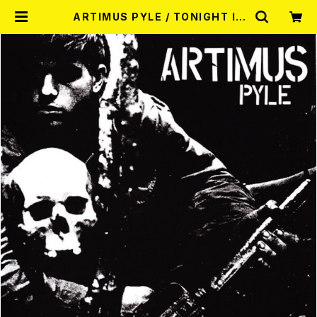
ARTIMUS PYLE / TONIGHT IS
THE END OF YOUR WAY (7"EP)
| RECORD SHOP MISERY