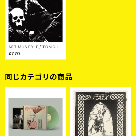
ARTIMUS PYLE / TONIGHT
IS THE END OF YOUR WAY
¥770
(7"EP)
同じカテゴリの商品