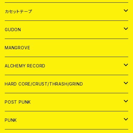
BADGE
JAPAN
カセットテープ
WORLD
JAPAN
GUDON
WORLD
アパレル
MANGROVE
PATCH
ALCHEMY RECORD
アナログ
CD
HARD CORE/CRUST/THRASH/GRIND
DIGITAL CONTENTS
ANALOG
JAPAN
POST PUNK
CD
WORLD
CD
PUNK