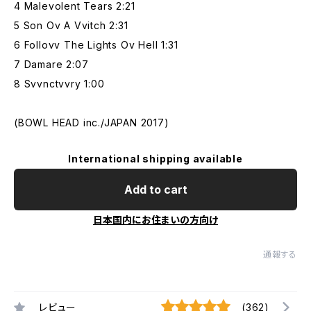
4 Malevolent Tears 2:21
5 Son Ov A Vvitch 2:31
6 Follovv The Lights Ov Hell 1:31
7 Damare 2:07
8 Svvnctvvry 1:00
(BOWL HEAD inc./JAPAN 2017)
International shipping available
Add to cart
日本国内にお住まいの方向け
通報する
レビュー
(362)