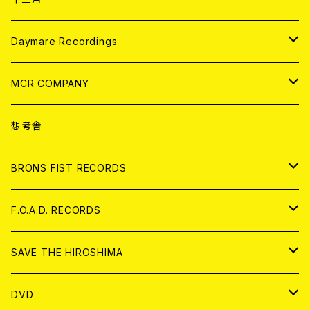
アパレル
ANALOG
CD
Daymare Recordings
ANALOG
CD
MCR COMPANY
ANALOG
CD
想考舎
アパレル
BRONS FIST RECORDS
ANALOG
CD
F.O.A.D. RECORDS
ANALOG
CD
SAVE THE HIROSHIMA
ANALOG
アパレル
DVD