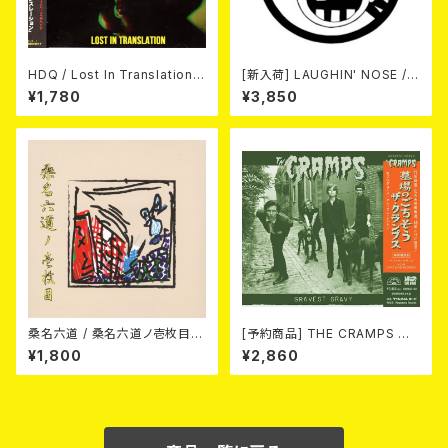
HDQ / Lost In Translation
[新入荷] LAUGHIN' NOSE / P
CD
USSY FOR SALE (LP)
¥1,780
¥3,850
桑名六道 / 桑名六道ノ壱枚目
[予約商品] THE CRAMPS ザ・
(CD)
クランプス / Gravest Gravy
¥1,800
¥2,860
（墓場のごちそう）(CD) 2026.8
月下旬