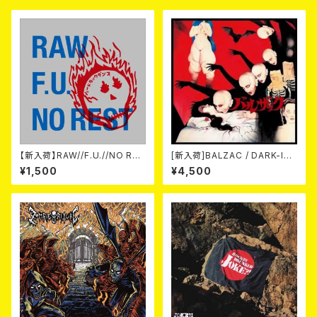
【新入荷】RAW//F.U.//NO RES
[新入荷]BALZAC / DARK-IS
T / 3way split EP ハード ラッ
M -20th Anniversary Comp
¥1,500
¥4,500
ク ダンス (CD)
ilation- (2CD)