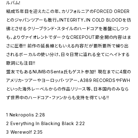
ルバム！
結成15年目を迎えたこの年、カリフォルニアのFORCED ORDER
とのジャパンツアーも敢行。INTEGRITY、IN COLD BLOODを彷
彿とさせるクリーブランド・スタイルのハードコアを基盤にしつつ
も、よりヴァイオレントでダークなCREEPOUT節全開の内容はま
さに圧巻!! 前作の延長線ともいえる内容だが要所要所で繰り出
されるボーカルの使い分け、日々日常に溢れる全てにヘイトする
歌詞にも注目!!
盟友でもあるNUMBのSenta氏もゲスト参加!! 現在までに4度の
アメリカ・ツアーやヨーロッパ・ツアー、A389 RECORDSやFWH
といった海外レーベルからの作品リリース等、日本国内のみなら
ず世界中のハードコア・ファンからも支持を得ている!!
1 Nekropolis 2:28
2 Everything In Blacking Black 2:22
3 Werewolf 2:35