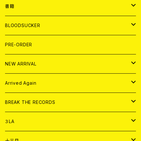
７EP
WORLD
JAPAN
書籍
LP
7EP
T-shirt
WORLD
MAGAZINE
BLOODSUCKER
FLEXI
LP
HOOD
T-shirt
BOLLOCKS
写真集 (PHOTOBOOK)
CD
PRE-ORDER
10インチ
その他
HOOD
EL ZINE
アナログ
NEW ARRIVAL
その他
DOLL MAGAZINE (USED)
アパレル
CD
Arrived Again
書籍
アナログ
CD
BREAK THE RECORDS
DIGITAL CONTENTS
アナログ
CD
３LA
ANALOG
CD
十三月