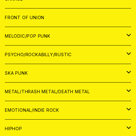
JAPAN
FRONT OF UNION
アナログ
WORLD
MELODIC/POP PUNK
CD
アナログ
JAPAN
PSYCHO/ROCKABILLY/RUSTIC
CD
CD
WORLD
JAPAN
SKA PUNK
ANALOG
CD
CD
WORLD
JAPAN
METAL/THRASH METAL/DEATH METAL
ANALOG
ANALOG
CD
CD
WORLD
JAPAN
EMOTIONAL/INDIE ROCK
ANALOG
ANALOG
CD
CD
WORLD
JAPAN
HIPHOP