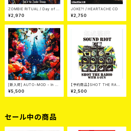
ZOMBIE RITUAL / Day of th
JOKE?! / HEARTACHE CD
e Zombie Demons
¥2,970
¥2,750
[新入荷] AUTO-MOD - In Th
【予約商品】SHOT THE RADI
e Wake Of KING AUTO-MO
O WITH A GUN / SOUND RI
¥5,500
¥2,500
D（CD+DVD/初回限定盤）
OT (CD)【8月８日発売】
セール中の商品