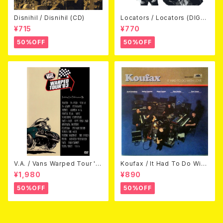
Disnihil / Disnihil (CD)
Locators / Locators (DIGPA
CK CD)
¥715
¥770
50%OFF
50%OFF
V.A. / Vans Warped Tour '0
Koufax / It Had To Do With
3 (DVD)
Love (CD)
¥1,980
¥890
50%OFF
50%OFF