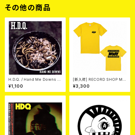
その他の商品
H.D.Q. / Hand Me Downs (C
[新入荷] RECORD SHOP MIS
OLORVINYL/7”EP)
ERY / 33th anniversary T-s
¥1,100
¥3,300
hirts (yellow ①)