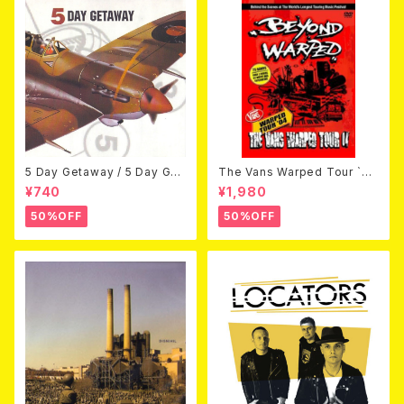
5 Day Getaway / 5 Day Get
The Vans Warped Tour `04
away (CDEP)
Beyond Warped (国内盤DV
¥740
¥1,980
D)
50%OFF
50%OFF