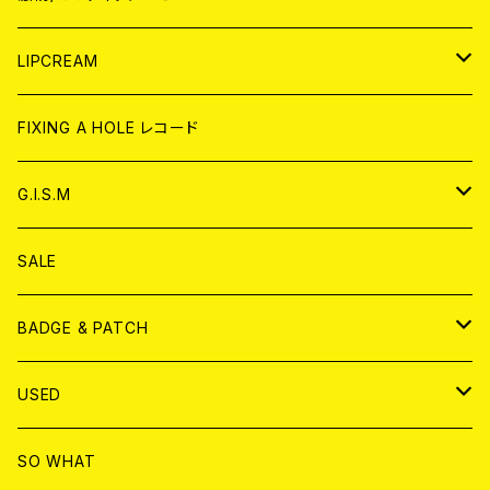
CD
WORLD
JAPAN
LIPCREAM
ANALOG
CD
CD
WORLD
CD
FIXING A HOLE レコード
ANALOG
ANALOG
CD
アナログ
G.I.S.M
ANALOG
DVD
CD
SALE
T-shirt & WEAR
ANALOG
BADGE & PATCH
T-SHIRT & WEAR
BADGE
USED
DVD
PATCH
書籍
SO WHAT