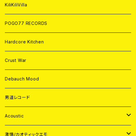
ANALOG
KiliKiliVilla
POGO77 RECORDS
Hardcore Kitchen
Crust War
Debauch Mood
男道レコード
Acoustic
JAPAN
激情/カオティックエモ