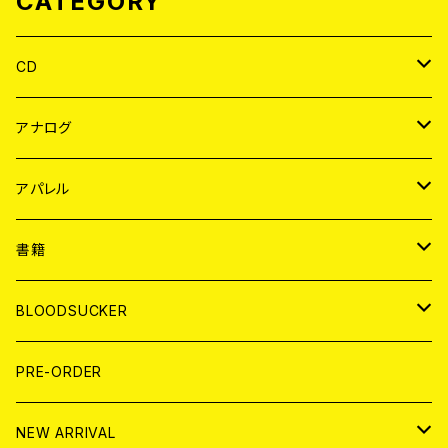
CATEGORY
CD
JAPAN
アナログ
WORLD
JAPAN
アパレル
７EP
WORLD
JAPAN
書籍
LP
7EP
T-shirt
WORLD
MAGAZINE
BLOODSUCKER
FLEXI
LP
HOOD
T-shirt
BOLLOCKS
写真集 (PHOTOBOOK)
CD
PRE-ORDER
10インチ
その他
HOOD
EL ZINE
アナログ
NEW ARRIVAL