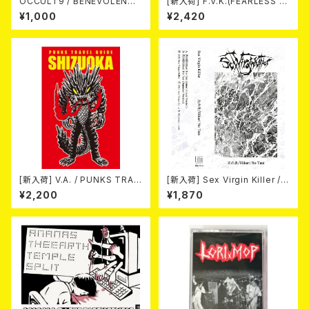
OCCULT9 / BENEVOLENCE
[新入荷] F.V.K.(FEARLESS V
(LTD.150) カセット
AMPIER KILLERS) / SUN SH
¥1,000
¥2,420
INES UPON ALL OF US ALI
KE (CASSETTE)
[新入荷] V.A. / PUNKS TRAV
[新入荷] Sex Virgin Killer /
EL GUIDE SHIZUOKA (カセッ
光の盾/Hikari No Tate (CAS
¥2,200
¥1,870
ト)
SETTE)