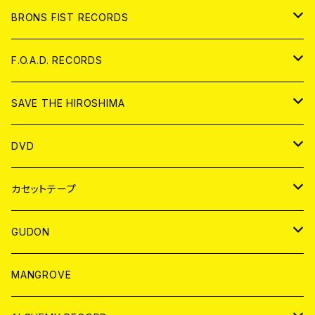
アパレル
BRONS FIST RECORDS
ANALOG
CD
F.O.A.D. RECORDS
ANALOG
CD
SAVE THE HIROSHIMA
ANALOG
アパレル
DVD
BADGE
JAPAN
カセットテープ
WORLD
JAPAN
GUDON
WORLD
アパレル
MANGROVE