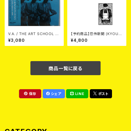
V.A. / THE ART SCHOOL D
【予約商品】恐怖新聞 (KYOUF
ANCE GOES ON LEEDS PO
U SHINBUN) / 死 (LP)【8月15
¥3,080
¥4,800
ST-PUNK 1977-84 (帯ライナ
日発売】
ー付国内盤仕様) CD
商品一覧に戻る
保存
シェア
LINE
ポスト