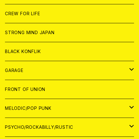
ANALOG
ANALOG
CD
CD
WORLD
JAPAN
CREW FOR LIFE
ANALOG
ANALOG
CD
CD
WORLD
STRONG MIND JAPAN
ANALOG
ANALOG
CD
BLACK KONFLIK
ANALOG
GARAGE
JAPAN
FRONT OF UNION
アナログ
WORLD
MELODIC/POP PUNK
CD
アナログ
JAPAN
PSYCHO/ROCKABILLY/RUSTIC