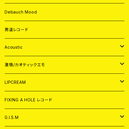
Debauch Mood
男道レコード
Acoustic
JAPAN
激情/カオティックエモ
CD
WORLD
JAPAN
LIPCREAM
ANALOG
CD
CD
WORLD
CD
FIXING A HOLE レコード
ANALOG
ANALOG
CD
アナログ
G.I.S.M