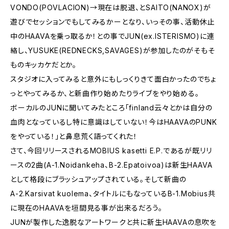
VONDO(POVLACION)→現在は脱退、とSAITO(NANOX)が
遊びでセッションでもしてみるかーとなり、いっその事、活動休止
中のHAAVAを乗っ取るか！との事でJUN(ex.ISTERISMO)に連
絡し、YUSUKE(REDNECKS,SAVAGES)が参加したのがそもそ
ものキッカケだとか。
スタジオに入ってみると意外にもしっくりきて面白かったのでちょ
っとやってみるか、と新曲作り始めたりライブをやり始める。
ボーカルのJUNに聞いてみたところ「finland云々とかは自分の
血肉となっているし特に意識はしていない！今はHAAVAのPUNK
をやっている！」と鼻息荒く語ってくれた！
さて、今回リリースされるMOBIUS kasetti E.P.であるが既リリ
ースの2曲(A-1.Noidankeha、B-2.Epatoivoa)は新生HAAVA
として格段にブラッシュアップされている。そして新曲の
A-2.Karsivat kuolema、タイトルにもなっているB-1.Mobius共
に現在のHAAVAを垣間見る事が出来るだろう。
JUNが製作した逸脱なアートワークと共に新生HAAVAの息吹を