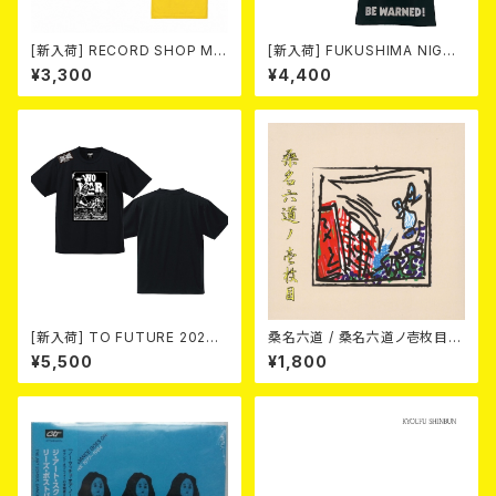
[新入荷] RECORD SHOP MIS
[新入荷] FUKUSHIMA NIGHT
ERY / 33th anniversary T-s
MARE Tee -MISERY editio
¥3,300
¥4,400
hirts (yellow ①)
n- (SMOKE BLACK)
[新入荷] TO FUTURE 2026
桑名六道 / 桑名六道ノ壱枚目
× MOBSTYLES Tee
(CD)
¥5,500
¥1,800