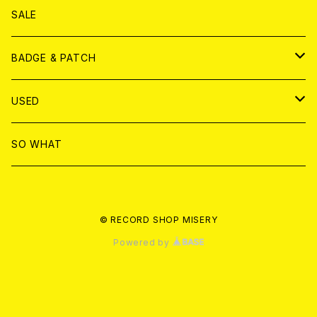
ANALOG
DVD
CD
SALE
T-shirt & WEAR
ANALOG
BADGE & PATCH
T-SHIRT & WEAR
BADGE
USED
DVD
PATCH
書籍
SO WHAT
カセットテープ
CD
© RECORD SHOP MISERY
書籍
ANALOG
Powered by