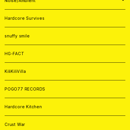
WORLD
JAPAN
Noise/Ambient
ANALOG
ANALOG
CD
CD
WORLD
JAPAN
Hardcore Survives
ANALOG
ANALOG
CD
CD
WORLD
snuffy smile
ANALOG
ANALOG
CD
HG-FACT
ANALOG
KiliKiliVilla
POGO77 RECORDS
Hardcore Kitchen
Crust War