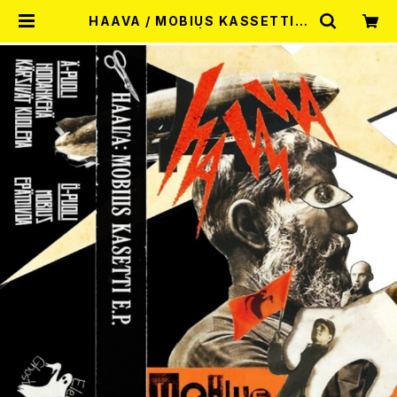
HAAVA / MOBIUS KASSETTI E
P カセットテープ | RECORD SHO
P MISERY