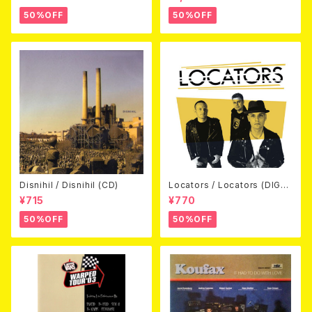
D)
50%OFF
50%OFF
Disnihil / Disnihil (CD)
Locators / Locators (DIGPA
CK CD)
¥715
¥770
50%OFF
50%OFF