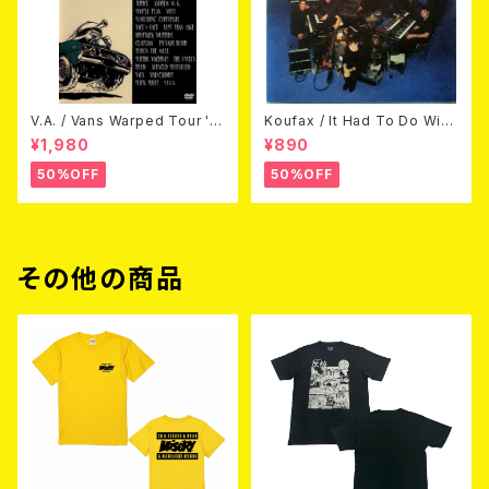
V.A. / Vans Warped Tour '0
Koufax / It Had To Do With
3 (DVD)
Love (CD)
¥1,980
¥890
50%OFF
50%OFF
その他の商品