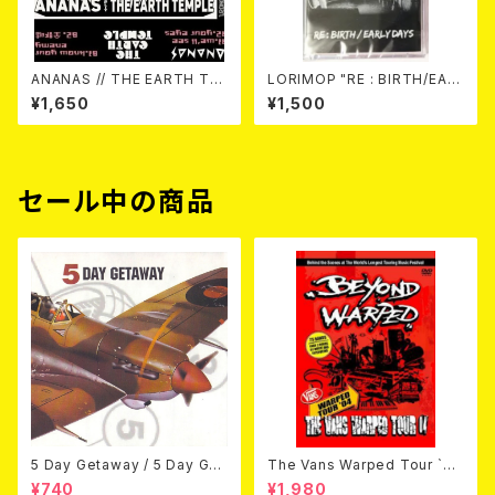
ANANAS // THE EARTH TE
LORIMOP "RE : BIRTH/EAR
MPLE / (Split) "Uron Alpha
LY DAYS" TAPE (Ltd.100)
¥1,650
¥1,500
Split Series 1" TAPE (Ltd.2
50 with DL) カセットテープ
セール中の商品
5 Day Getaway / 5 Day Get
The Vans Warped Tour `04
away (CDEP)
Beyond Warped (国内盤DV
¥740
¥1,980