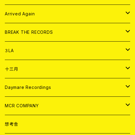
その他
DOLL MAGAZINE (USED)
アパレル
CD
Arrived Again
書籍
アナログ
CD
BREAK THE RECORDS
DIGITAL CONTENTS
アナログ
CD
３LA
ANALOG
CD
十三月
アパレル
ANALOG
CD
Daymare Recordings
ANALOG
CD
MCR COMPANY
ANALOG
CD
想考舎