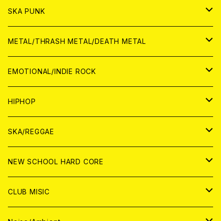
CD
CD
WORLD
JAPAN
SKA PUNK
ANALOG
CD
CD
WORLD
JAPAN
METAL/THRASH METAL/DEATH METAL
ANALOG
ANALOG
CD
CD
WORLD
JAPAN
EMOTIONAL/INDIE ROCK
ANALOG
ANALOG
CD
CD
WORLD
JAPAN
HIPHOP
ANALOG
ANALOG
ANALOG
CD
WORLD
JAPAN
SKA/REGGAE
CD
ANALOG
CD
CD
WORLD
JAPAN
NEW SCHOOL HARD CORE
ANALOG
ANALOG
CD
CD
WORLD
JAPAN
CLUB MISIC
ANALOG
ANALOG
CD
CD