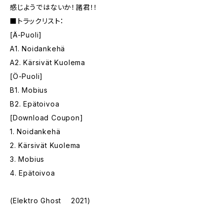
感じようではないか！諸君！！
■トラックリスト：
[Ä-Puoli]
A1. Noidankehä
A2. Kärsivät Kuolema
[Ö-Puoli]
B1. Mobius
B2. Epätoivoa
[Download Coupon]
1. Noidankehä
2. Kärsivät Kuolema
3. Mobius
4. Epätoivoa
(Elektro Ghost 2021)