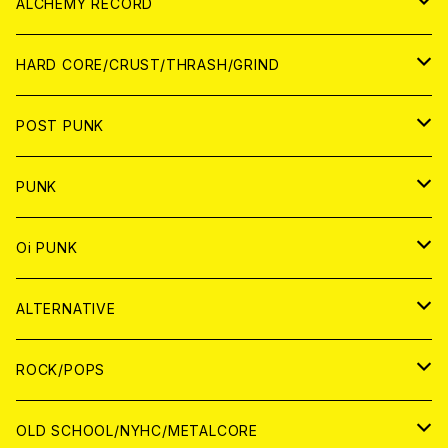
PATCH
ALCHEMY RECORD
アナログ
CD
HARD CORE/CRUST/THRASH/GRIND
DIGITAL CONTENTS
ANALOG
JAPAN
POST PUNK
CD
WORLD
CD
PUNK
ANALOG
CD
JAPAN
ANALOG
JAPAN
Oi PUNK
CASSETTE TAPE
ANALOG
WORLD
JAPAN
CD
WORLD
JAPAN
ALTERNATIVE
WORLD
ANALOG
CD
CD
WOLRD
JAPAN
ROCK/POPS
ANALOG
ANALOG
CD
CD
WORLD
JAPAN
OLD SCHOOL/NYHC/METALCORE